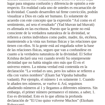
lugar para ninguna confusión y diferencia de opinión a este
respecto. En realidad cada uno de ustedes es encarnación de
la divinidad. Cuando desarrollen tal firme convicción, podrán
visualizar a Dios en cada ser humano. Es solamente de
acuerdo con este concepto que la expresión “Así como es el
sentimiento, así sera el resultado” (Yad bhavan tad bhavati)
es afirmada en las escrituras. Puesto que la gente no está
consciente de la verdadera naturaleza de la divinidad, se
refieren a ciertos individuos como padre, madre, tío, etcétera,
manteniendo a la vista sus formas físicas y las relaciones que
tienen con ellos. Si la gente está así engañada sobre la base
de las relaciones físicas, seguro que van a confundirse en
cuanto a la verdadera naturaleza de la divinidad. El Señor
Krishna declaró una vez cuando reveló Su omnipresente
divinidad que no había ningún otro más que Él en el
universo entero. La misma verdad está contenida en la
declaración “La verdad es uno, pero los sabios se refieren a
ella con varios nombres” (Ekam Sat Vipraha bahudha
vadanti). Por ejemplo, el número 1 es solamente 1. Cuando
le añaden tres números, se vuelve 4. Así, seguimos
añadiendo números al 1 y llegamos a diferentes números. Sin
embargo, el primer número permanece el mismo, a saber, 1.
Eso es divinidad. Esto es lo que afirma la profunda
declaración de “El Uno quiso volverse Muchos” (Ekoham
Bahusyam).