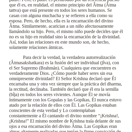
que él es, en realidad, el mismo principio del Âtma (Âtma
tattva) que está presente en todos los seres humanos. Se
casan con alguna muchacha y se refieren a ella como su
esposa. Pero, de hecho, ella es la encarnación del divino
Âtma. Similarmente, acarician a un niño afectuosamente
llamándolo su hijo. Pero, el mismo niño puede decirles que él
no es su hijo en realidad sino la encarnación de la divinidad.
Así, todas las relaciones en este mundo son, de hecho,
solamente relaciones átmicas.
Para decir la verdad, la verdadera autorrealización
(Âtmasakshatkara) es la fusión del ser individual (jîva), con
el Ser Supremo (Brahmán). Cualquiera que encuentren es
verdaderamente Dios. ¿Cómo puede haber seres sin esa
omnipresente divinidad? El Señor Krishna declaró que Él
encarnaba una y otra vez siempre que la práctica del dharma,
la rectitud, declinaba. También declaró que él era la semilla
(bîja) en todos los seres vivientes. Aunque Él se movía
íntimamente con los Gopalas y las Gopikas, Él nunca estuvo
atado por la relación de ellos con Él. Las Gopikas estaban
conscientes de esta verdad y Lo contemplaban
constantemente a Él cantando el divino nombre “¡Krishna!,
¡Krishna!” El mismo nombre de Krishna traía delante de sus
ojos a esa encarnación del divino Âtma. Las Gopikas eran
almas altamente realizadas que tenían la firme convicción de