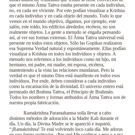
que el mismo Âtma Tattva estaba presente en cada individuo,
no, en cada ser viviente. Por esto podían visualizar a Krishna
en cada individuo y en cada objeto del mundo. Todo lo que
vemos en el mundo objetivo, digamos, por ejemplo, este
salón, este toldo, los edificios alrededor, etcétera, no son
realmente objetos. La gente a menudo se engaña pensando
así, al ver sus formas externas. El Âtma Tattva universal está
presente en todos estos objetos. Sólo las Gopikas realizaron
esa Suprema Verdad natural y espontáneamente. Ellas podían
visualizar a Krishna en todos los individuos y objetos. A
menudo nos referimos a los individuos como mi hijo, mi
hermano, mi padre, mi madre, mi esposa, etcétera,
manteniendo a la vista las relaciones mundanas. Pero la
verdad es que el mismo Dios está manifiesto en todos esos
individuos. Por ende, deben considerar a cada individuo
como la encarnación de la divinidad. El universo entero está
permeado del Brahma Tattva, el Principio de Brahmán.
Todos los nombres y formas atribuidos al Âtma Tattva son de
nuestra propia fabricación.
Ramakrishna Paramahamsa solía llevar a cabo
distintos métodos de adoración a la Madre Kali durante el
día. Un día, la Divina Madre se le apareció e inquirió,
“¡Ramakrishna! Te está volviendo loco cada día. Me adoras
en una forma particular. ¿Por qué Me confinas a esta o a esa