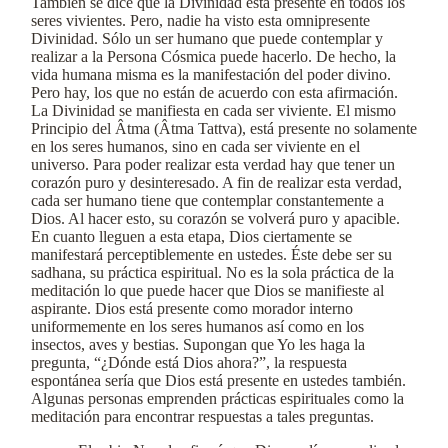
También se dice que la Divinidad está presente en todos los
seres vivientes. Pero, nadie ha visto esta omnipresente
Divinidad. Sólo un ser humano que puede contemplar y
realizar a la Persona Cósmica puede hacerlo. De hecho, la
vida humana misma es la manifestación del poder divino.
Pero hay, los que no están de acuerdo con esta afirmación.
La Divinidad se manifiesta en cada ser viviente. El mismo
Principio del Âtma (Âtma Tattva), está presente no solamente
en los seres humanos, sino en cada ser viviente en el
universo. Para poder realizar esta verdad hay que tener un
corazón puro y desinteresado. A fin de realizar esta verdad,
cada ser humano tiene que contemplar constantemente a
Dios. Al hacer esto, su corazón se volverá puro y apacible.
En cuanto lleguen a esta etapa, Dios ciertamente se
manifestará perceptiblemente en ustedes. Éste debe ser su
sadhana, su práctica espiritual. No es la sola práctica de la
meditación lo que puede hacer que Dios se manifieste al
aspirante. Dios está presente como morador interno
uniformemente en los seres humanos así como en los
insectos, aves y bestias. Supongan que Yo les haga la
pregunta, “¿Dónde está Dios ahora?”, la respuesta
espontánea sería que Dios está presente en ustedes también.
Algunas personas emprenden prácticas espirituales como la
meditación para encontrar respuestas a tales preguntas.