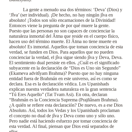
La gente a menudo usa dos términos: ‘Deva’ (Dios) y
‘Jîva’ (ser individual). ¡De hecho, no hay ningún jîva en
absoluto! ¡Todos son sólo encarnaciones de la Divinidad!
Entonces viene la pregunta de por qué muere la gente.
Puesto que las personas no son capaces de concienciar la
naturaleza inmortal del Âtma que reside en el cuerpo físico,
hacen uso del término muerte. El Âtma no tiene muerte en
absoluto! Es inmortal. Aquellos que toman conciencia de esta
verdad, se funden en Dios. Para aquellos que no pueden
concienciar la verdad, el jîva sigue siendo jîva y Deva, Deva.
El sentimiento dual persiste en ellos. ¿Cuál es el significado
subyacente en la declaración de “Dios es Uno sin Segundo”
(Ekameva advitîyam Brahma)? Puesto que no hay ninguna
entidad fuera de Brahmán en este universo, así es como se
declara. Esa es la declaración védica. Los Upanishads
explican nuestra verdadera naturaleza en la gran sentencia
“Tú Eres Aquello” (Tat Tvam Asi). En otra, declaran
“Brahmán es la Conciencia Suprema (Prajñânam Brahma).
¿A quién se refiere esta declaración? De nuevo, es a ese Dios
Absoluto. Así, todos los Vedas y los Upanishads proclaman
el concepto no dual de jîva y Deva como uno y sólo uno.
Pero nadie está haciendo esfuerzo por tomar conciencia de
esta verdad. Al final, piensan que Dios está separados de
ellos.