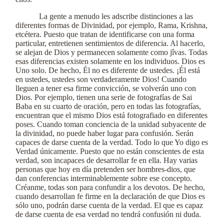
La gente a menudo les adscribe distinciones a las
diferentes formas de Divinidad, por ejemplo, Rama, Krishna,
etcétera. Puesto que tratan de identificarse con una forma
particular, entretienen sentimientos de diferencia. Al hacerlo,
se alejan de Dios y permanecen solamente como jîvas. Todas
esas diferencias existen solamente en los individuos. Dios es
Uno solo. De hecho, Él no es diferente de ustedes. ¡Él está
en ustedes, ustedes son verdaderamente Dios! Cuando
lleguen a tener esa firme convicción, se volverán uno con
Dios. Por ejemplo, tienen una serie de fotografías de Sai
Baba en su cuarto de oración, pero en todas las fotografías,
encuentran que el mismo Dios está fotografiado en diferentes
poses. Cuando toman conciencia de la unidad subyacente de
la divinidad, no puede haber lugar para confusión. Serán
capaces de darse cuenta de la verdad. Todo lo que Yo digo es
Verdad únicamente. Puesto que no están conscientes de esta
verdad, son incapaces de desarrollar fe en ella. Hay varias
personas que hoy en día pretenden ser hombres-dios, que
dan conferencias interminablemente sobre ese concepto.
Créanme, todas son para confundir a los devotos. De hecho,
cuando desarrollan fe firme en la declaración de que Dios es
sólo uno, podrán darse cuenta de la verdad. El que es capaz
de darse cuenta de esa verdad no tendrá confusión ni duda.