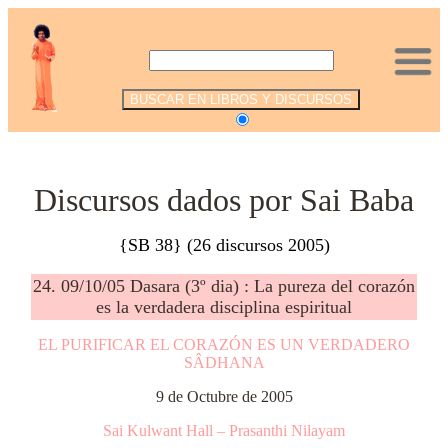
.
Discursos dados por Sai Baba
{SB 38} (26 discursos 2005)
24. 09/10/05 Dasara (3º dia) : La pureza del corazón
es la verdadera disciplina espiritual
EL PURIFICAR EL CORAZÓN ES UN VERDADERO
SÂDHANA
9 de Octubre de 2005
Sai Kulwant Hall – Prasanthi Nilayam