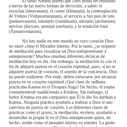
El sabio Narada afirmó que Dios podía ser realizado
a través de las nueve formas de devoción, a saber: el
escuchar (shravanam), el cantar (kírtanam), la contemplación
de Vishnu (Vishnusmaranam), el servicio a Sus pies de loto
(padasevanam), saludarlo (vandanam), adorarlo (archanam),
servicio (dasyam, amistad (sneham), y la rendición total
(Âtmanivedanam).
No hay nadie en este mundo en cuyo corazón Dios
no more como el Morador interno. Por lo tanto, ¿se requiere
de meditación para visualizar tal Dios todopenetrante y
omnipresente? Muchos enseñan diferentes técnicas de
meditación hoy en día. Sin embargo, la meditación es con el
fin de adquirir pureza en el corazón espiritual, pues, si no se
adquiere pureza de corazón, el asiento de la conciencia, Dios
no puede realizarse. Por ende, deben esforzarse por alcanzar
pureza en su corazón espiritual ¿Qué clase de sadhana
practicaba Kamsa en el Dvapara Yuga? De hecho, él estaba
constantemente maldiciendo a Krishna. Sin embargo, el
Señor Krishna era tan compasivo que Él le dio Su darshan a
Kamsa. Ninguna práctica ayudaría a realizar a Dios si uno
careciera de pureza de corazón. Las diferentes clases de
prácticas como el ayuno, la meditación, etcétera, ayudarán a
desarrollar la propia fe en el Dios omnipresente quien, de
hecho, reside como el morador interno en ustedes. La gente