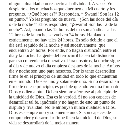
ninguna dualidad con respecto a la divinidad. A veces Yo
despierto a los muchachos que duermen en Mi cuarto y les
pregunto, “¿Qué hora es?” Responden, “¡Swami! Son las 12
en punto.” Yo les pregunto de nuevo, “¿Son las doce del día
o de la noche?” Ellos responden, “¡Swami! Son las 12 de la
noche”. Así, cuando las 12 horas del día son añadidas a las
12 horas de la noche, se vuelven 24 horas. Hablando
estrictamente, no hay tales 24 horas. Es sólo debido a que el
día está seguido de la noche y así sucesivamente, que
encuentran 24 horas. Por ende, no hagan distinción entre el
día y la noche. La gente del ferrocarril hacen tal distinción
para su conveniencia operativa. Para nosotros, la noche sigue
al día y de nuevo el día empieza después de la noche. Ambos
día y noche son uno para nosotros. Por lo tanto desarrollen
firme fe en el principio de unidad en todo lo que encuentran
en el mundo. Dios es uno y solamente uno. Si no desarrollan
firme fe en ese principio, es posible que adoren una forma de
Dios y odien a otra. Deben siempre aferrarse al principio de
la unicidad de Dios. Esa es la verdad. Si no son capaces de
desarrollar tal fe, ignórenla y no hagan de esto un punto de
disputa y rivalidad. No le atribuyan nunca dualidad a Dios.
Dios es siempre uno y solamente uno. Si son capaces de
comprender y desarrollar firme fe en la unicidad de Dios, su
vida se desarrollará de la mejor manera.