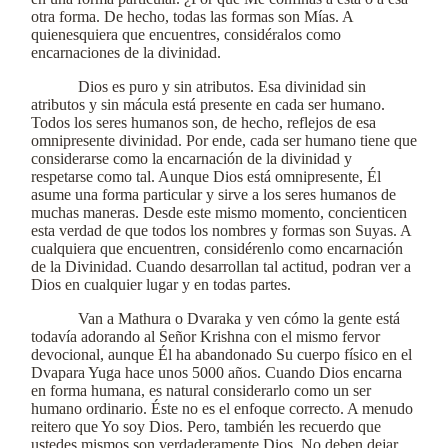
otra forma. De hecho, todas las formas son Mías. A
quienesquiera que encuentres, considéralos como
encarnaciones de la divinidad.
Dios es puro y sin atributos. Esa divinidad sin
atributos y sin mácula está presente en cada ser humano.
Todos los seres humanos son, de hecho, reflejos de esa
omnipresente divinidad. Por ende, cada ser humano tiene que
considerarse como la encarnación de la divinidad y
respetarse como tal. Aunque Dios está omnipresente, Él
asume una forma particular y sirve a los seres humanos de
muchas maneras. Desde este mismo momento, concienticen
esta verdad de que todos los nombres y formas son Suyas. A
cualquiera que encuentren, considérenlo como encarnación
de la Divinidad. Cuando desarrollan tal actitud, podran ver a
Dios en cualquier lugar y en todas partes.
Van a Mathura o Dvaraka y ven cómo la gente está
todavía adorando al Señor Krishna con el mismo fervor
devocional, aunque Él ha abandonado Su cuerpo físico en el
Dvapara Yuga hace unos 5000 años. Cuando Dios encarna
en forma humana, es natural considerarlo como un ser
humano ordinario. Éste no es el enfoque correcto. A menudo
reitero que Yo soy Dios. Pero, también les recuerdo que
ustedes mismos son verdaderamente Dios. No deben dejar