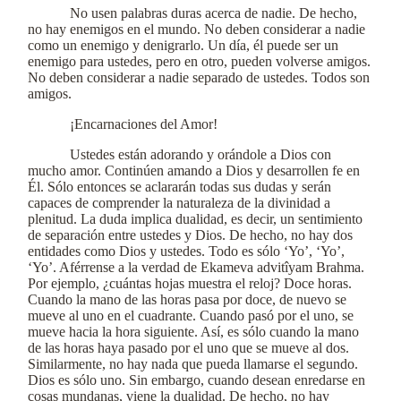
No usen palabras duras acerca de nadie. De hecho,
no hay enemigos en el mundo. No deben considerar a nadie
como un enemigo y denigrarlo. Un día, él puede ser un
enemigo para ustedes, pero en otro, pueden volverse amigos.
No deben considerar a nadie separado de ustedes. Todos son
amigos.
¡Encarnaciones del Amor!
Ustedes están adorando y orándole a Dios con
mucho amor. Continúen amando a Dios y desarrollen fe en
Él. Sólo entonces se aclararán todas sus dudas y serán
capaces de comprender la naturaleza de la divinidad a
plenitud. La duda implica dualidad, es decir, un sentimiento
de separación entre ustedes y Dios. De hecho, no hay dos
entidades como Dios y ustedes. Todo es sólo ‘Yo’, ‘Yo’,
‘Yo’. Aférrense a la verdad de Ekameva advitîyam Brahma.
Por ejemplo, ¿cuántas hojas muestra el reloj? Doce horas.
Cuando la mano de las horas pasa por doce, de nuevo se
mueve al uno en el cuadrante. Cuando pasó por el uno, se
mueve hacia la hora siguiente. Así, es sólo cuando la mano
de las horas haya pasado por el uno que se mueve al dos.
Similarmente, no hay nada que pueda llamarse el segundo.
Dios es sólo uno. Sin embargo, cuando desean enredarse en
cosas mundanas, viene la dualidad. De hecho, no hay