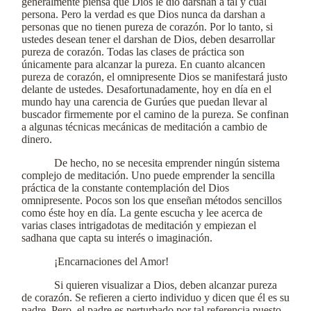
generalmente piensa que Dios le dio darshan a tal y cual
persona. Pero la verdad es que Dios nunca da darshan a
personas que no tienen pureza de corazón. Por lo tanto, si
ustedes desean tener el darshan de Dios, deben desarrollar
pureza de corazón. Todas las clases de práctica son
únicamente para alcanzar la pureza. En cuanto alcancen
pureza de corazón, el omnipresente Dios se manifestará justo
delante de ustedes. Desafortunadamente, hoy en día en el
mundo hay una carencia de Gurúes que puedan llevar al
buscador firmemente por el camino de la pureza. Se confinan
a algunas técnicas mecánicas de meditación a cambio de
dinero.
De hecho, no se necesita emprender ningún sistema
complejo de meditación. Uno puede emprender la sencilla
práctica de la constante contemplación del Dios
omnipresente. Pocos son los que enseñan métodos sencillos
como éste hoy en día. La gente escucha y lee acerca de
varias clases intrigadotas de meditación y empiezan el
sadhana que capta su interés o imaginación.
¡Encarnaciones del Amor!
Si quieren visualizar a Dios, deben alcanzar pureza
de corazón. Se refieren a cierto individuo y dicen que él es su
padre. Pero, el padre es perturbado por tal referencia puesto