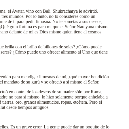
, el Avatar, vino con Bali, Shukracharya le advirtió,
os tres mundos. Por lo tanto, no lo consideres como un
te de ti para pedir limosna. No te sometas a sus deseos,
ó, ¡Qué gran fortuna es para mí que el Señor Narayana mismo
mano delante de mí es Dios mismo quien tiene al cosmos
 brilla con el brillo de billones de soles? ¿Cómo puede
s seres? ¿Cómo puede uno ofrecer alimento al Uno que tiene
a venido para mendigar limosnas de mí, ¿qué mayor bendición
 el mandato de su gurú y se ofreció a sí mismo al Señor.
 actuó en contra de los deseos de su madre sólo por Rama,
adre no para sí mismo, lo hizo solamente porque anhelaba a
erras, oro, granos alimenticios, ropas, etcétera. Pero el
rat desde tiempos antiguos.
ellos. Es un grave error. La gente puede dar un poquito de lo