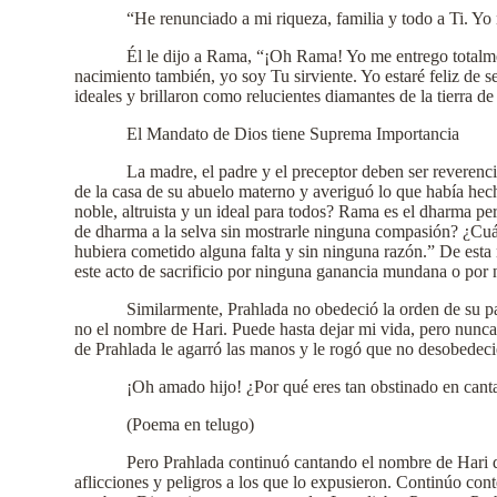
“He renunciado a mi riqueza, familia y todo a Ti. Yo
Él le dijo a Rama, “¡Oh Rama! Yo me entrego totalm
nacimiento también, yo soy Tu sirviente. Yo estaré feliz de
ideales y brillaron como relucientes diamantes de la tierra de
El Mandato de Dios tiene Suprema Importancia
La madre, el padre y el preceptor deben ser reverenc
de la casa de su abuelo materno y averiguó lo que había he
noble, altruista y un ideal para todos? Rama es el dharma 
de dharma a la selva sin mostrarle ninguna compasión? ¿Cuál
hubiera cometido alguna falta y sin ninguna razón.” De esta 
este acto de sacrificio por ninguna ganancia mundana o por 
Similarmente, Prahlada no obedeció la orden de su pa
no el nombre de Hari. Puede hasta dejar mi vida, pero nunca 
de Prahlada le agarró las manos y le rogó que no desobedeci
¡Oh amado hijo! ¿Por qué eres tan obstinado en cant
(Poema en telugo)
Pero Prahlada continuó cantando el nombre de Hari d
aflicciones y peligros a los que lo expusieron. Continúo co