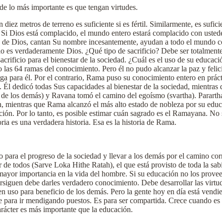
de lo más importante es que tengan virtudes.
 diez metros de terreno es suficiente si es fértil. Similarmente, es sufi
 Si Dios está complacido, el mundo entero estará complacido con usted
o de Dios, cantan Su nombre incesantemente, ayudan a todo el mundo con
icio es verdaderamente Dios. ¿Qué tipo de sacrificio? Debe ser totalmente
acrificio para el bienestar de la sociedad. ¿Cuál es el uso de su educaci
as 64 ramas del conocimiento. Pero él no pudo alcanzar la paz y felic
a para él. Por el contrario, Rama puso su conocimiento entero en práct
 Él dedicó todas Sus capacidades al bienestar de la sociedad, mientras 
 de los demás) y Ravana tomó el camino del egoísmo (svartha). Parartha l
, mientras que Rama alcanzó el más alto estado de nobleza por su educ
ción. Por lo tanto, es posible estimar cuán sagrado es el Ramayana. No
oria es una verdadera historia. Esa es la historia de Rama.
 para el progreso de la sociedad y llevar a los demás por el camino cor
r de todos (Sarve Loka Hithe Ratah), el que está provisto de toda la sa
a mayor importancia en la vida del hombre. Si su educación no los provee
siguen debe darles verdadero conocimiento. Debe desarrollar las virtu
en uso para beneficio de los demás. Pero la gente hoy en día está vend
 para ir mendigando puestos. Es para ser compartida. Crece cuando es 
arácter es más importante que la educación.