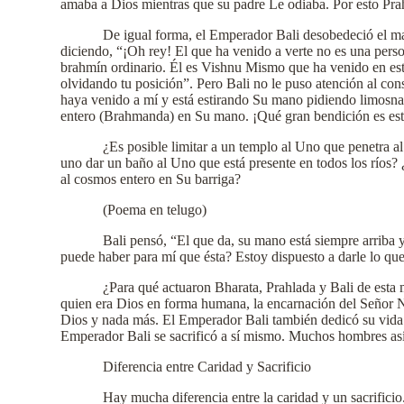
amaba a Dios mientras que su padre Le odiaba. Por esto Pra
De igual forma, el Emperador Bali desobedeció el ma
diciendo, “¡Oh rey! El que ha venido a verte no es una person
brahmín ordinario. Él es Vishnu Mismo que ha venido en esta
olvidando tu posición”. Pero Bali no le puso atención al con
haya venido a mí y está estirando Su mano pidiendo limosna
entero (Brahmanda) en Su mano. ¡Qué gran bendición es est
¿Es posible limitar a un templo al Uno que penetra 
uno dar un baño al Uno que está presente en todos los ríos
al cosmos entero en Su barriga?
(Poema en telugo)
Bali pensó, “El que da, su mano está siempre arriba
puede haber para mí que ésta? Estoy dispuesto a darle lo que 
¿Para qué actuaron Bharata, Prahlada y Bali de esta 
quien era Dios en forma humana, la encarnación del Señor N
Dios y nada más. El Emperador Bali también dedicó su vida a 
Emperador Bali se sacrificó a sí mismo. Muchos hombres así 
Diferencia entre Caridad y Sacrificio
Hay mucha diferencia entre la caridad y un sacrifici