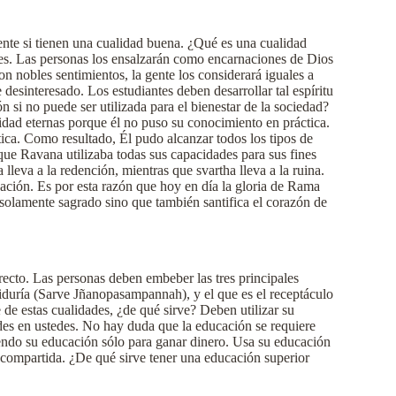
ciente si tienen una cualidad buena. ¿Qué es una cualidad
es. Las personas los ensalzarán como encarnaciones de Dios
 nobles sentimientos, la gente los considerará iguales a
 desinteresado. Los estudiantes deben desarrollar tal espíritu
ón si no puede ser utilizada para el bienestar de la sociedad?
idad eternas porque él no puso su conocimiento en práctica.
ica. Como resultado, Él pudo alcanzar todos los tipos de
que Ravana utilizaba todas sus capacidades para sus fines
leva a la redención, mientras que svartha lleva a la ruina.
ación. Es por esta razón que hoy en día la gloria de Rama
 solamente sagrado sino que también santifica el corazón de
recto. Las personas deben embeber las tres principales
biduría (Sarve Jñanopasampannah), y el que es el receptáculo
 de estas cualidades, ¿de qué sirve? Deben utilizar su
des en ustedes. No hay duda que la educación se requiere
iendo su educación sólo para ganar dinero. Usa su educación
compartida. ¿De qué sirve tener una educación superior