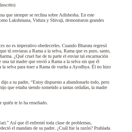
ánscrito)
a que siempre se reclina sobre Adishesha. En este
er como Lakshmana, Vidura y Shivaji, demostraron grandes
nces no es imperativo obedecerles. Cuando Bharata regresó
ue tú enviaras a Rama a la selva, Rama que es puro, santo,
rma. ¿Qué cruel fue de tu parte el enviar tal encarnación
 una tal madre que envió a Rama a la selva sin que él
a la selva para traer a Rama de vuelta a Ayodhya. Él no hizo
 dijo a su padre, “Estoy dispuesto a abandonarlo todo, pero
ijo que estaba siendo sometido a tantas ordalías, la madre
 quién te lo ha enseñado.
ri.” Así que él enfrentó toda clase de problemas,
edeció el mandato de su padre. ¿Cuál fue la razón? Prahlada