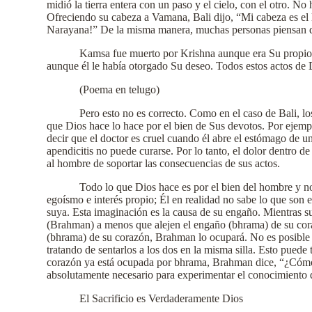
midió la tierra entera con un paso y el cielo, con el otro. No
Ofreciendo su cabeza a Vamana, Bali dijo, “Mi cabeza es el 
Narayana!” De la misma manera, muchas personas piensan que 
Kamsa fue muerto por Krishna aunque era Su propio 
aunque él le había otorgado Su deseo. Todos estos actos de 
(Poema en telugo)
Pero esto no es correcto. Como en el caso de Bali, l
que Dios hace lo hace por el bien de Sus devotos. Por ejemp
decir que el doctor es cruel cuando él abre el estómago de 
apendicitis no puede curarse. Por lo tanto, el dolor dentro 
al hombre de soportar las consecuencias de sus actos.
Todo lo que Dios hace es por el bien del hombre y n
egoísmo e interés propio; Él en realidad no sabe lo que son 
suya. Esta imaginación es la causa de su engaño. Mientras
(Brahman) a menos que alejen el engaño (bhrama) de su coraz
(bhrama) de su corazón, Brahman lo ocupará. No es posible h
tratando de sentarlos a los dos en la misma silla. Esto puede
corazón ya está ocupada por bhrama, Brahman dice, “¿Cómo 
absolutamente necesario para experimentar el conocimiento 
El Sacrificio es Verdaderamente Dios