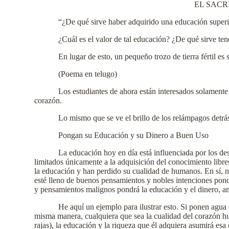
EL SACR
“¿De qué sirve haber adquirido una educación superio
¿Cuál es el valor de tal educación? ¿De qué sirve tene
En lugar de esto, un pequeño trozo de tierra fértil es 
(Poema en telugo)
Los estudiantes de ahora están interesados solament
corazón.
Lo mismo que se ve el brillo de los relámpagos detrá
Pongan su Educación y su Dinero a Buen Uso
La educación hoy en día está influenciada por los de
limitados únicamente a la adquisición del conocimiento libr
la educación y han perdido su cualidad de humanos. En sí, n
esté lleno de buenos pensamientos y nobles intenciones pond
y pensamientos malignos pondrá la educación y el dinero, amb
He aquí un ejemplo para ilustrar esto. Si ponen agua e
misma manera, cualquiera que sea la cualidad del corazón hu
rajas), la educación y la riqueza que él adquiera asumirá esa