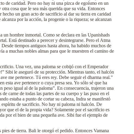
 acto de caridad. Pero no hay ni una pizca de egoísmo en un
y otra cosa que le sea más querida que su vida. Entonces
 hecho un gran acto de sacrificio al dar su tierra en caridad
 alcanza por la acción, la progenie o la riqueza; se alcanzan
ce a un hombre inmortal. Como se declara en las Upanishads
rtal. Está destinado a perecer y desintegrarse. Pero el Atma
o. Desde tiempos antiguos hasta ahora, ha habido muchos de
envía a muchas nobles almas para que le muestren el camino de
crificio. Una vez, una paloma se cobijó con el Emperador
 Sibi le aseguró de su protección. Mientras tanto, el halcón
 ave me pertenece. Tú eres rey. Debe seguir el dharma real.”
 esta ave pertenece o cuya presa sea. Yo sólo sé que ha
un peso igual al de la paloma”. En consecuencia, trajeron una
 de carne de todas las partes de su cuerpo y las puso en el
ando estaba a punto de cortar su cabeza, Indra se manifestó
u espíritu de sacrificio. No hay ni paloma ni halcón. De
or que el de la propia vida? Solamente por el sacrificio es
ida por el bien de una pequeña ave. Sibi fue el ejemplo de
 pies de tierra. Bali le otorgó el pedido. Entonces Vamana