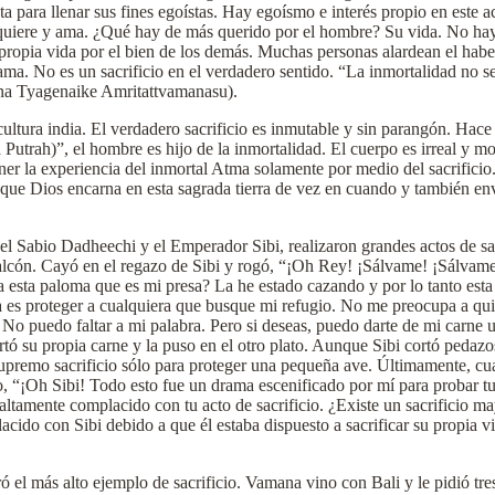
ta para llenar sus fines egoístas. Hay egoísmo e interés propio en este
más quiere y ama. ¿Qué hay de más querido por el hombre? Su vida. No ha
la propia vida por el bien de los demás. Muchas personas alardean el haber
ama. No es un sacrificio en el verdadero sentido. “La inmortalidad no se
na Tyagenaike Amritattvamanasu).
cultura india. El verdadero sacrificio es inmutable y sin parangón. Ha
utrah)”, el hombre es hijo de la inmortalidad. El cuerpo es irreal y mo
ner la experiencia del inmortal Atma solamente por medio del sacrifici
 es que Dios encarna en esta sagrada tierra de vez en cuando y también 
l Sabio Dadheechi y el Emperador Sibi, realizaron grandes actos de sa
lcón. Cayó en el regazo de Sibi y rogó, “¡Oh Rey! ¡Sálvame! ¡Sálvame!”
a esta paloma que es mi presa? La he estado cazando y por lo tanto esta
s proteger a cualquiera que busque mi refugio. No me preocupa a quien
. No puedo faltar a mi palabra. Pero si deseas, puedo darte de mi carne 
tó su propia carne y la puso en el otro plato. Aunque Sibi cortó pedazos
e supremo sacrificio sólo para proteger una pequeña ave. Últimamente, cu
dijo, “¡Oh Sibi! Todo esto fue un drama escenificado por mí para probar t
ltamente complacido con tu acto de sacrificio. ¿Existe un sacrificio may
cido con Sibi debido a que él estaba dispuesto a sacrificar su propia v
el más alto ejemplo de sacrificio. Vamana vino con Bali y le pidió tres