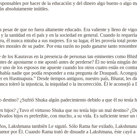
responsables por hacer de la educación y del dinero algo bueno o algo
rán absolutamente inútiles.
 pesar de que no fuera altamente educado. Era valiente y lleno de vigor 
la santidad en el país y en la sociedad en general. Cuando lo requería l
a, él nunca miraba a sus mujeres. En su lugar, él les proveía total prote
dades morales de su padre. Por esta razón no pudo ganarse tanto renomb
 de los Kauravas en la presencia de personas tan eminentes como Bhis
es de apostarme o me apostó antes de perderse? Él no tenía ningún der
ue uno de los esposos me apueste cuando los otros cuatro están en contr
 había nadie que podía responder a esta pregunta de Draupadi. Acongoja
r en Hastinapura.” Desde tiempos antiguos, nuestro país, Bharat, les di
a toleró la injusticia, la iniquidad o la incorrección. Él le aconsejó a
imo destino? ¿Sufrió Shuka algún padecimiento debido a que él no tenía 
en hijos? ¿Tuvo el virtuoso Shuka que no tenía hijo un mal destino? ¿De
ados hijos es preferible, con mucho, a su vida. Es suficiente tener un so
ños, Lakshmana también Le siguió. Sólo Rama fue exilado, Lakshmana n
or por Él. Cuando Rama trató de disuadir a Lakshmana, éste cayó a su