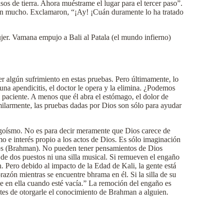
asos de tierra. Ahora muéstrame el lugar para el tercer paso”.
aron mucho. Exclamaron, “¡Ay! ¡Cuán duramente lo ha tratado
er. Vamana empujo a Bali al Patala (el mundo infierno)
r algún sufrimiento en estas pruebas. Pero últimamente, lo
na apendicitis, el doctor le opera y la elimina. ¿Podemos
 paciente. A menos que él abra el estómago, el dolor de
imilarmente, las pruebas dadas por Dios son sólo para ayudar
egoísmo. No es para decir meramente que Dios carece de
mo e interés propio a los actos de Dios. Es sólo imaginación
ios (Brahman). No pueden tener pensamientos de Dios
de dos puestos ni una silla musical. Si remueven el engaño
 Pero debido al impacto de la Edad de Kali, la gente está
razón mientras se encuentre bhrama en él. Si la silla de su
 en ella cuando esté vacía.” La remoción del engaño es
es de otorgarle el conocimiento de Brahman a alguien.