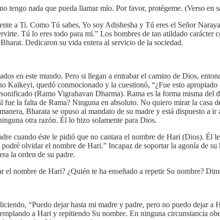
 no tengo nada que pueda llamar mío. Por favor, protégeme. (Verso en s
ente a Ti. Como Tú sabes, Yo soy Adishesha y Tú eres el Señor Narayan
 servirte. Tú lo eres todo para mí.” Los hombres de tan atildado caráct
 Bharat. Dedicaron su vida entera al servicio de la sociedad.
iados en este mundo. Pero si llegan a entrabar el camino de Dios, ento
cho Kaikeyi, quedó conmocionado y la cuestionó, “¿Fue esto apropiado q
personificado (Ramo Vigrahavan Dharma). Rama es la forma misma del dha
 fue la falta de Rama? Ninguna en absoluto. No quiero mirar la casa de
manera, Bharata se opuso al mandato de su madre y está dispuesto a ir 
ninguna otra razón. Él lo hizo solamente para Dios.
dre cuando éste le pidió que no cantara el nombre de Hari (Dios). Él le
podré olvidar el nombre de Hari.” Incapaz de soportar la agonía de su h
era la orden de su padre.
ar el nombre de Hari? ¿Quién te ha enseñado a repetir Su nombre? Dime
iciendo, “Puedo dejar hasta mi madre y padre, pero no puedo dejar a Ha
ntemplando a Hari y repitiendo Su nombre. En ninguna circunstancia ob