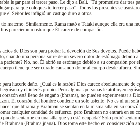
 había lugar para el tercer paso. Le dijo a Bali, “Tú prometiste dar tres p
lugar para que coloques tu tercer paso”. Todos los presentes se asust
el Señor les infligió un castigo duro a otros.
tío materno. Similarmente, Rama mató a Tataki aunque ella era una muj
Dios parecieran mostrar que Él carece de compasión.
os actos de Dios son para probar la devoción de Sus devotos. Puede habe
lo, cuando una persona sufre de un severo dolor de estómago debido a u
una paciente? No, no. Él abrió su estómago debido a su compasión por el
de cuerpo tiene que ser curado causando dolor al cuerpo desde afuera. S
o para hacerle daño. ¿Cuál es la razón? Dios carece absolutamente de 
el egoísmo y el interés propio. Pero algunas personas le atribuyen egoís
 su corazón está lleno de engaño (bhrama), no pueden experimentar a D
ón. El corazón del hombre contiene un solo asiento. No es ni un sofá 
acer que bhrama y Brahman se sientan en la misma silla en su corazón.
 tomar cualquier cantidad de esfuerzo, pero Brahman no entrará en su co
puedo sentarme en una silla que ya está ocupada? Sólo podré sentarme
de Brahman (Brahma jñana). Dios toma este hecho en consideración ant