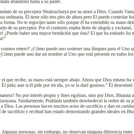
hlada abandonó hasta a su padre.
ndato de su preceptor Shukracharya por su amor a Dios. Cuando Vamana
a ordinaria. Él tiene sólo tres pies de altura pero El puede controlar l
 forma. No te regocijes tanto sólo porque él ha extendido su mano delan
sejo de su preceptor. Por el contrario estaba lleno de alegría y exclam
s! ¿Puede haber una mayor bendición que ésta? El que ha estirado Su 
a!”
al cosmos entero? ¿Cómo puede uno sostener una lámpara para el Uno que
? ¿Cómo puede uno dar un nombre al Uno que está presente en todos lo
 y el que recibe, su mano está siempre abajo. Ahora que Dios mismo h
Él pida; aun si él pide por mi ida, yo se la daré gustoso.” Él desestimó
manera? No por interés propio y fines egoístas, sino por Dios. Bharata
arayana. Similarmente, Prahlada también desobedeció la orden de su p
Dios. Las personas hacen muchos actos de sacrificio y dan en caridad ti
de sacrificio y rectitud han estado demostrando grandes ideales en Bha
o. Algunas personas, sin embargo, no observan ninguna diferencia entre 