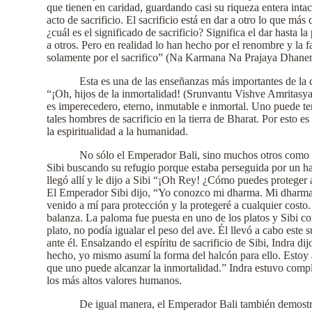
que tienen en caridad, guardando casi su riqueza entera intac
acto de sacrificio. El sacrificio está en dar a otro lo que 
¿cuál es el significado de sacrificio? Significa el dar hasta 
a otros. Pero en realidad lo han hecho por el renombre y la f
solamente por el sacrifico” (Na Karmana Na Prajaya Dhane
Esta es una de las enseñanzas más importantes de la 
“¡Oh, hijos de la inmortalidad! (Srunvantu Vishve Amritasya P
es imperecedero, eterno, inmutable e inmortal. Uno puede te
tales hombres de sacrificio en la tierra de Bharat. Por esto
la espiritualidad a la humanidad.
No sólo el Emperador Bali, sino muchos otros como e
Sibi buscando su refugio porque estaba perseguida por un ha
llegó allí y le dijo a Sibi “¡Oh Rey! ¿Cómo puedes proteger 
El Emperador Sibi dijo, “Yo conozco mi dharma. Mi dharma e
venido a mí para protección y la protegeré a cualquier costo
balanza. La paloma fue puesta en uno de los platos y Sibi cor
plato, no podía igualar el peso del ave. Él llevó a cabo est
ante él. Ensalzando el espíritu de sacrificio de Sibi, Indra 
hecho, yo mismo asumí la forma del halcón para ello. Estoy a
que uno puede alcanzar la inmortalidad.” Indra estuvo compla
los más altos valores humanos.
De igual manera, el Emperador Bali también demostró 