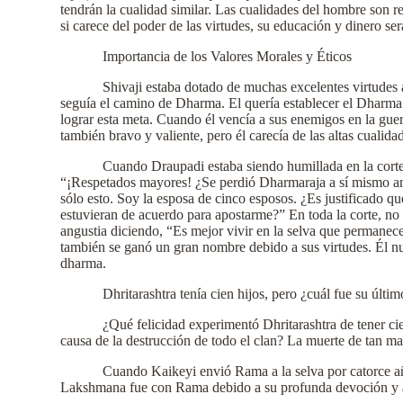
tendrán la cualidad similar. Las cualidades del hombre son 
si carece del poder de las virtudes, su educación y dinero se
Importancia de los Valores Morales y Éticos
Shivaji estaba dotado de muchas excelentes virtudes a
seguía el camino de Dharma. El quería establecer el Dharma y 
lograr esta meta. Cuando él vencía a sus enemigos en la guerr
también bravo y valiente, pero él carecía de las altas cuali
Cuando Draupadi estaba siendo humillada en la corte
“¡Respetados mayores! ¿Se perdió Dharmaraja a sí mismo ant
sólo esto. Soy la esposa de cinco esposos. ¿Es justificado q
estuvieran de acuerdo para apostarme?” En toda la corte, no
angustia diciendo, “Es mejor vivir en la selva que permanece
también se ganó un gran nombre debido a sus virtudes. Él nunc
dharma.
Dhritarashtra tenía cien hijos, pero ¿cuál fue su últ
¿Qué felicidad experimentó Dhritarashtra de tener ci
causa de la destrucción de todo el clan? La muerte de tan malv
Cuando Kaikeyi envió Rama a la selva por catorce a
Lakshmana fue con Rama debido a su profunda devoción y am