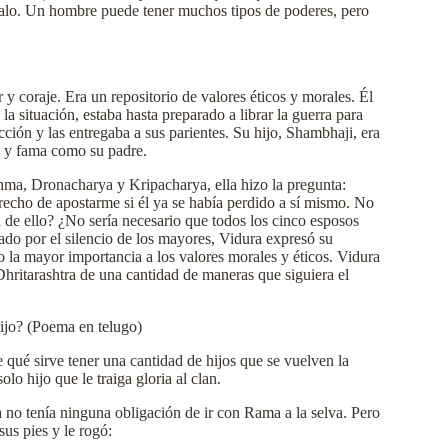
 malo. Un hombre puede tener muchos tipos de poderes, pero
y coraje. Era un repositorio de valores éticos y morales. Él
a situación, estaba hasta preparado a librar la guerra para
cción y las entregaba a sus parientes. Su hijo, Shambhaji, era
re y fama como su padre.
hma, Dronacharya y Kripacharya, ella hizo la pregunta:
echo de apostarme si él ya se había perdido a sí mismo. No
a de ello? ¿No sería necesario que todos los cinco esposos
do por el silencio de los mayores, Vidura expresó su
o la mayor importancia a los valores morales y éticos. Vidura
 Dhritarashtra de una cantidad de maneras que siguiera el
hijo? (Poema en telugo)
 qué sirve tener una cantidad de hijos que se vuelven la
lo hijo que le traiga gloria al clan.
o tenía ninguna obligación de ir con Rama a la selva. Pero
s pies y le rogó: