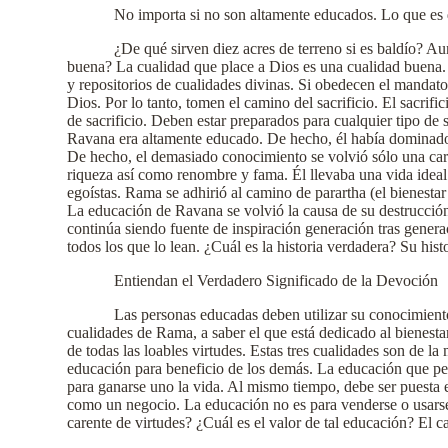
No importa si no son altamente educados. Lo que es 
¿De qué sirven diez acres de terreno si es baldío? Aun
buena? La cualidad que place a Dios es una cualidad buena.
y repositorios de cualidades divinas. Si obedecen el mandat
Dios. Por lo tanto, tomen el camino del sacrificio. El sacrif
de sacrificio. Deben estar preparados para cualquier tipo de s
Ravana era altamente educado. De hecho, él había dominado l
De hecho, el demasiado conocimiento se volvió sólo una carg
riqueza así como renombre y fama. Él llevaba una vida ideal.
egoístas. Rama se adhirió al camino de parartha (el bienestar
La educación de Ravana se volvió la causa de su destrucción
continúa siendo fuente de inspiración generación tras genera
todos los que lo lean. ¿Cuál es la historia verdadera? Su hist
Entiendan el Verdadero Significado de la Devoción
Las personas educadas deben utilizar su conocimiento
cualidades de Rama, a saber el que está dedicado al bienesta
de todas las loables virtudes. Estas tres cualidades son de l
educación para beneficio de los demás. La educación que per
para ganarse uno la vida. Al mismo tiempo, debe ser puesta 
como un negocio. La educación no es para venderse o usarse
carente de virtudes? ¿Cuál es el valor de tal educación? El c