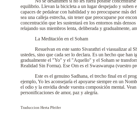
No se desanimen si no les fuera posible concentrarse
equilibrio. Llevan la bicicleta a un lugar despejado y suben 
capaces de pedalear con habilidad y no preocuparse más del e
sea una calleja estrecha, sin tener que preocuparse por encon
concentración que les sustentará en los entornos más densos 
relajando sus miembros lenta, deliberada y gradualmente, ante
La Meditación en el Soham
Resuelvan en este santo Sivarathri el viasualizar al
ustedes, sino que cada ser lo declara. Es un hecho que han 
gradualmente el "Yo" y el "Aquello" y el Soham se transfo
Realidad Sin Forma). Ese Om es el Swaswarupa (vuestro propio 
Este es el genuino Sadhana, el trecho final en el pr
ejemplo, Yo les aconsejaría el apoyarse siempre en un Nombr
el odio y la envidia desde vuestra composición mental. Vean
personificaciones de amor, paz y alegría.
Traduccion Herta Pfeifer