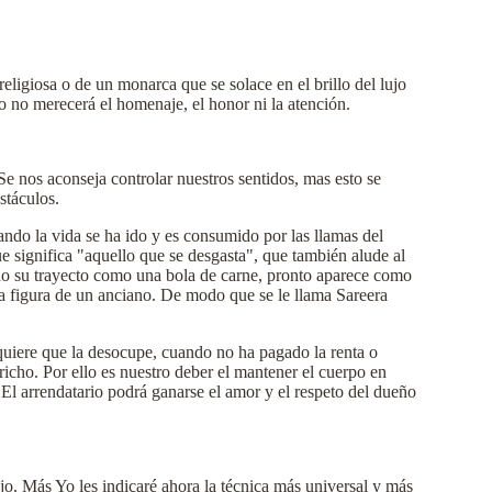
ligiosa o de un monarca que se solace en el brillo del lujo
o no merecerá el homenaje, el honor ni la atención.
Se nos aconseja controlar nuestros sentidos, mas esto se
stáculos.
ndo la vida se ha ido y es consumido por las llamas del
ue significa "aquello que se desgasta", que también alude al
ndo su trayecto como una bola de carne, pronto aparece como
ica figura de un anciano. De modo que se le llama Sareera
uiere que la desocupe, cuando no ha pagado la renta o
icho. Por ello es nuestro deber el mantener el cuerpo en
El arrendatario podrá ganarse el amor y el respeto del dueño
ejo. Más Yo les indicaré ahora la técnica más universal y más