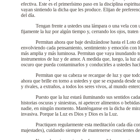
efectiva. Este es el primerísimo paso en la disciplina espir
vayan sintiendo la dicha que les produce. Elijan de preferen
del día.
Tengan frente a ustedes una lámpara o una vela con u
fijamente la luz por algún tiempo y, cerrando los ojos, traten 
Permitan ahora que baje deslizándose hasta el Loto d
envolviendo cada pensamiento, sentimiento y emoción con luz
más amplia y más luminosa. Permitan que vaya inundando tod
instrumentos de luz y de amor. A medida que, luego, la luz a
oscuro que pueda contaminarlos y conducirles a ustedes hacia
Permitan que su cabeza se recargue de luz y que todo
ahora que brille en torno a ustedes y que se expanda desde 
y rivales, a extraños, a todos los seres vivos, al mundo entero
Puesto que la luz estará iluminando sus sentidos cad
historias oscuras y siniestras, ni apetecer alimentos o bebida
nadie, en ningún momento. Manténganse en la dicha de mirar 
invasiva. Porque la Luz es Dios y Dios es la Luz.
Practiquen regularmente esta meditación cada día c
majestades), cuidando siempre de mantenerse conscientes de