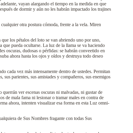
ás adelante, vayan alargando el tiempo en la medida en que
después de dormir y aún no les habrán impactado los trajines
cualquier otra postura cómoda, frente a la vela. Miren
que los pétalos del loto se van abriendo uno por uno,
 que pueda ocultarse. La luz de la llama se va haciendo
es oscuras, dudosas o pérfidas: se habrán conveetido en
 suba ahora hasta los ojos y oídos y destruya todo deseo
ando cada vez más intensamente dentro de ustedes. Permitan
os, sus parientes, sus amistades y compañeros, sus enemigos
o querrán ver escenas oscuras ni malvadas, ni gustar de
itios de mala fama ni lesionar o tramar males en contra de
rma ahora, intenten visualizar esa forma en esta Luz omni-
cualquiera de Sus Nombres fragante con todas Sus