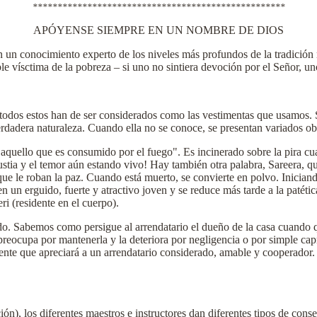
***************************************************
APÓYENSE SIEMPRE EN UN NOMBRE DE DIOS
un conocimiento experto de los niveles más profundos de la tradición re
e vísctima de la pobreza – si uno no sintiera devoción por el Señor, un
o – todos estos han de ser considerados como las vestimentas que usamos. 
dadera naturaleza. Cuando ella no se conoce, se presentan variados ob
aquello que es consumido por el fuego". Es incinerado sobre la pira cua
gustia y el temor aún estando vivo! Hay también otra palabra, Sareera, q
 que le roban la paz. Cuando está muerto, se convierte en polvo. Inicia
en un erguido, fuerte y atractivo joven y se reduce más tarde a la patét
i (residente en el cuerpo).
o. Sabemos como persigue al arrendatario el dueño de la casa cuando q
eocupa por mantenerla y la deteriora por negligencia o por simple capr
ente que apreciará a un arrendatario considerado, amable y cooperador. 
ón), los diferentes maestros e instructores dan diferentes tipos de cons