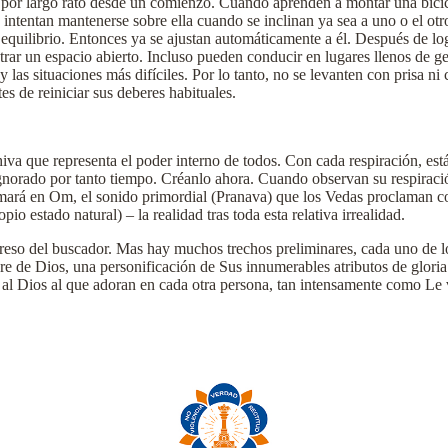
 por largo rato desde un comienzo. Cuando aprenden a montar una bicic
e intentan mantenerse sobre ella cuando se inclinan ya sea a uno o el otr
quilibrio. Entonces ya se ajustan automáticamente a él. Después de logr
trar un espacio abierto. Incluso pueden conducir en lugares llenos de gen
y las situaciones más difíciles. Por lo tanto, no se levanten con prisa
s de reiniciar sus deberes habituales.
 Shiva que representa el poder interno de todos. Con cada respiración,
ignorado por tanto tiempo. Créanlo ahora. Cuando observan su respiraci
rmará en Om, el sonido primordial (Pranava) que los Vedas proclaman 
estado natural) – la realidad tras toda esta relativa irrealidad.
ogreso del buscador. Mas hay muchos trechos preliminares, cada uno de 
e de Dios, una personificación de Sus innumerables atributos de glori
 al Dios al que adoran en cada otra persona, tan intensamente como Le