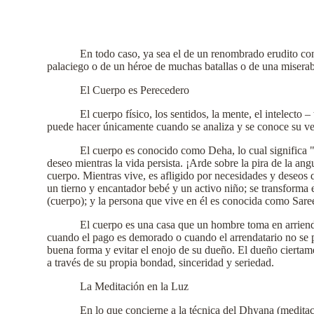
En todo caso, ya sea el de un renombrado erudito con 
palaciego o de un héroe de muchas batallas o de una miserabl
El Cuerpo es Perecedero
El cuerpo físico, los sentidos, la mente, el intelect
puede hacer únicamente cuando se analiza y se conoce su ver
El cuerpo es conocido como Deha, lo cual significa "
deseo mientras la vida persista. ¡Arde sobre la pira de la an
cuerpo. Mientras vive, es afligido por necesidades y deseos
un tierno y encantador bebé y un activo niño; se transforma 
(cuerpo); y la persona que vive en él es conocida como Sareer
El cuerpo es una casa que un hombre toma en arriend
cuando el pago es demorado o cuando el arrendatario no se pr
buena forma y evitar el enojo de su dueño. El dueño ciertam
a través de su propia bondad, sinceridad y seriedad.
La Meditación en la Luz
En lo que concierne a la técnica del Dhyana (meditaci