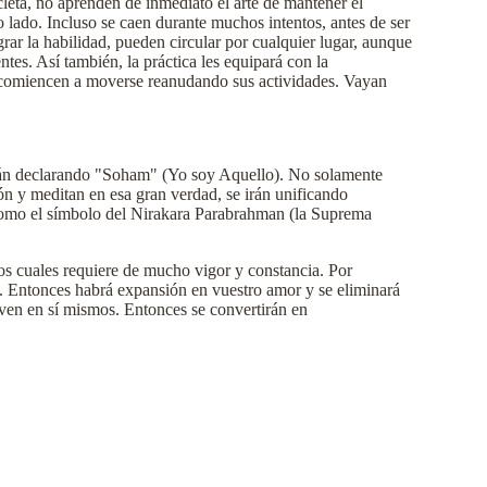
leta, no aprenden de inmediato el arte de mantener el
o lado. Incluso se caen durante muchos intentos, antes de ser
ar la habilidad, pueden circular por cualquier lugar, aunque
tes. Así también, la práctica les equipará con la
 ni comiencen a moverse reanudando sus actividades. Vayan
 están declarando "Soham" (Yo soy Aquello). No solamente
ón y meditan en esa gran verdad, se irán unificando
como el símbolo del Nirakara Parabrahman (la Suprema
los cuales requiere de mucho vigor y constancia. Por
a. Entonces habrá expansión en vuestro amor y se eliminará
 ven en sí mismos. Entonces se convertirán en