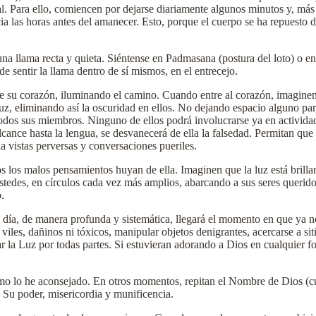
itual. Para ello, comiencen por dejarse diariamente algunos minutos y, m
cia las horas antes del amanecer. Esto, porque el cuerpo se ha repuesto 
na llama recta y quieta. Siéntense en Padmasana (postura del loto) o en 
de sentir la llama dentro de sí mismos, en el entrecejo.
e su corazón, iluminando el camino. Cuando entre al corazón, imaginen 
, eliminando así la oscuridad en ellos. No dejando espacio alguno para
os sus miembros. Ninguno de ellos podrá involucrarse ya en actividad
lcance hasta la lengua, se desvanecerá de ella la falsedad. Permitan que
 vistas perversas y conversaciones pueriles.
s los malos pensamientos huyan de ella. Imaginen que la luz está brill
ustedes, en círculos cada vez más amplios, abarcando a sus seres querid
.
a día, de manera profunda y sistemática, llegará el momento en que ya n
s viles, dañinos ni tóxicos, manipular objetos denigrantes, acercarse a s
la Luz por todas partes. Si estuvieran adorando a Dios en cualquier fo
omo lo he aconsejado. En otros momentos, repitan el Nombre de Dios (
 Su poder, misericordia y munificencia.