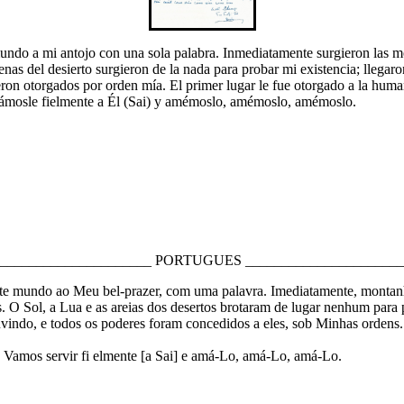
undo a mi antojo con una sola palabra. Inmediatamente surgieron las mon
arenas del desierto surgieron de la nada para probar mi existencia; lleg
eron otorgados por orden mía. El primer lugar le fue otorgado a la hum
rvámosle fielmente a Él (Sai) y amémoslo, amémoslo, amémoslo.
______________________ PORTUGUES ______________________
te mundo ao Meu bel-prazer, com uma palavra. Imediatamente, montanha
s. O Sol, a Lua e as areias dos desertos brotaram de lugar nenhum para
vindo, e todos os poderes foram concedidos a eles, sob Minhas ordens
Vamos servir fi elmente [a Sai] e amá-Lo, amá-Lo, amá-Lo.