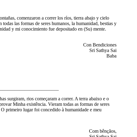
tañas, comenzaron a correr los ríos, tierra abajo y cielo
aron todas las formas de seres humanos, la humanidad, bestias y
anidad y mi conocimiento fue depositado en (Su) mente.
Con Bendiciones
Sri Sathya Sai
Baba
________________________
s surgiram, rios começaram a correr. A terra abaixo e o
 provar Minha existência. Vieram todas as formas de seres
. O primeiro lugar foi concedido à humanidade e meu
Com bênçãos,
Sri Sathya Sai