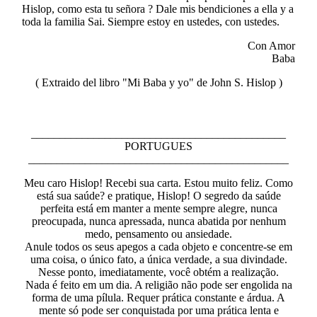
Hislop, como esta tu señora ? Dale mis bendiciones a ella y a
toda la familia Sai. Siempre estoy en ustedes, con ustedes.
Con Amor
Baba
( Extraido del libro "Mi Baba y yo" de John S. Hislop )
_____________________________________________
PORTUGUES
______________________________________________
Meu caro Hislop! Recebi sua carta. Estou muito feliz. Como
está sua saúde? e pratique, Hislop! O segredo da saúde
perfeita está em manter a mente sempre alegre, nunca
preocupada, nunca apressada, nunca abatida por nenhum
medo, pensamento ou ansiedade.
Anule todos os seus apegos a cada objeto e concentre-se em
uma coisa, o único fato, a única verdade, a sua divindade.
Nesse ponto, imediatamente, você obtém a realização.
Nada é feito em um dia. A religião não pode ser engolida na
forma de uma pílula. Requer prática constante e árdua. A
mente só pode ser conquistada por uma prática lenta e