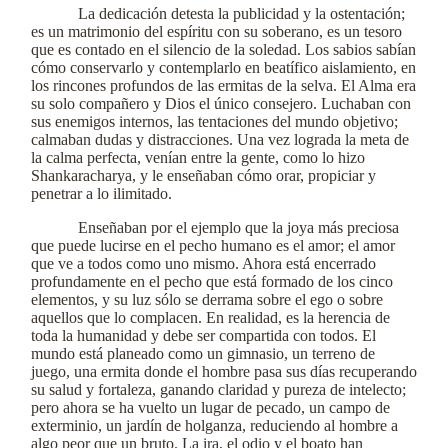
La dedicación detesta la publicidad y la ostentación;
es un matrimonio del espíritu con su soberano, es un tesoro
que es contado en el silencio de la soledad. Los sabios sabían
cómo conservarlo y contemplarlo en beatífico aislamiento, en
los rincones profundos de las ermitas de la selva. El Alma era
su solo compañero y Dios el único consejero. Luchaban con
sus enemigos internos, las tentaciones del mundo objetivo;
calmaban dudas y distracciones. Una vez lograda la meta de
la calma perfecta, venían entre la gente, como lo hizo
Shankaracharya, y le enseñaban cómo orar, propiciar y
penetrar a lo ilimitado.
Enseñaban por el ejemplo que la joya más preciosa
que puede lucirse en el pecho humano es el amor; el amor
que ve a todos como uno mismo. Ahora está encerrado
profundamente en el pecho que está formado de los cinco
elementos, y su luz sólo se derrama sobre el ego o sobre
aquellos que lo complacen. En realidad, es la herencia de
toda la humanidad y debe ser compartida con todos. El
mundo está planeado como un gimnasio, un terreno de
juego, una ermita donde el hombre pasa sus días recuperando
su salud y fortaleza, ganando claridad y pureza de intelecto;
pero ahora se ha vuelto un lugar de pecado, un campo de
exterminio, un jardín de holganza, reduciendo al hombre a
algo peor que un bruto. La ira, el odio y el boato han