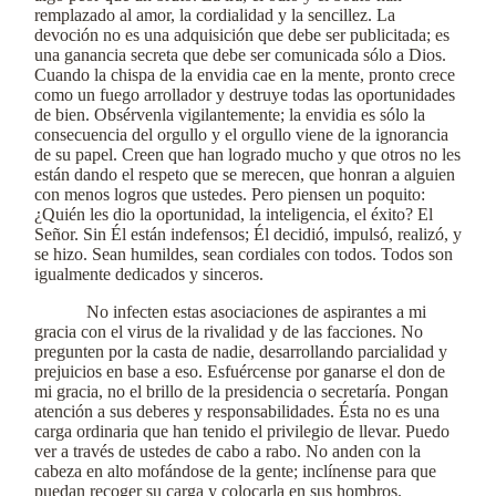
remplazado al amor, la cordialidad y la sencillez. La
devoción no es una adquisición que debe ser publicitada; es
una ganancia secreta que debe ser comunicada sólo a Dios.
Cuando la chispa de la envidia cae en la mente, pronto crece
como un fuego arrollador y destruye todas las oportunidades
de bien. Obsérvenla vigilantemente; la envidia es sólo la
consecuencia del orgullo y el orgullo viene de la ignorancia
de su papel. Creen que han logrado mucho y que otros no les
están dando el respeto que se merecen, que honran a alguien
con menos logros que ustedes. Pero piensen un poquito:
¿Quién les dio la oportunidad, la inteligencia, el éxito? El
Señor. Sin Él están indefensos; Él decidió, impulsó, realizó, y
se hizo. Sean humildes, sean cordiales con todos. Todos son
igualmente dedicados y sinceros.
No infecten estas asociaciones de aspirantes a mi
gracia con el virus de la rivalidad y de las facciones. No
pregunten por la casta de nadie, desarrollando parcialidad y
prejuicios en base a eso. Esfuércense por ganarse el don de
mi gracia, no el brillo de la presidencia o secretaría. Pongan
atención a sus deberes y responsabilidades. Ésta no es una
carga ordinaria que han tenido el privilegio de llevar. Puedo
ver a través de ustedes de cabo a rabo. No anden con la
cabeza en alto mofándose de la gente; inclínense para que
puedan recoger su carga y colocarla en sus hombros.