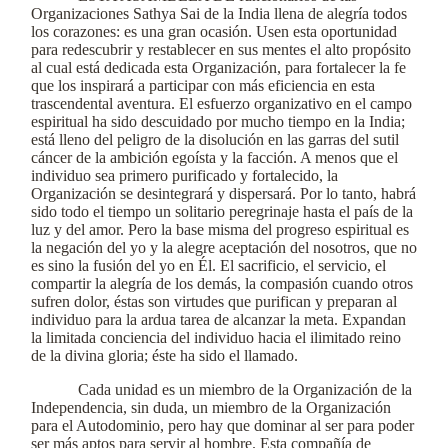
Organizaciones Sathya Sai de la India llena de alegría todos
los corazones: es una gran ocasión. Usen esta oportunidad
para redescubrir y restablecer en sus mentes el alto propósito
al cual está dedicada esta Organización, para fortalecer la fe
que los inspirará a participar con más eficiencia en esta
trascendental aventura. El esfuerzo organizativo en el campo
espiritual ha sido descuidado por mucho tiempo en la India;
está lleno del peligro de la disolución en las garras del sutil
cáncer de la ambición egoísta y la facción. A menos que el
individuo sea primero purificado y fortalecido, la
Organización se desintegrará y dispersará. Por lo tanto, habrá
sido todo el tiempo un solitario peregrinaje hasta el país de la
luz y del amor. Pero la base misma del progreso espiritual es
la negación del yo y la alegre aceptación del nosotros, que no
es sino la fusión del yo en Él. El sacrificio, el servicio, el
compartir la alegría de los demás, la compasión cuando otros
sufren dolor, éstas son virtudes que purifican y preparan al
individuo para la ardua tarea de alcanzar la meta. Expandan
la limitada conciencia del individuo hacia el ilimitado reino
de la divina gloria; éste ha sido el llamado.
Cada unidad es un miembro de la Organización de la
Independencia, sin duda, un miembro de la Organización
para el Autodominio, pero hay que dominar al ser para poder
ser más aptos para servir al hombre. Esta compañía de