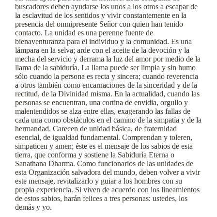
buscadores deben ayudarse los unos a los otros a escapar de
la esclavitud de los sentidos y vivir constantemente en la
presencia del omnipresente Señor con quien han tenido
contacto. La unidad es una perenne fuente de
bienaventuranza para el individuo y la comunidad. Es una
lámpara en la selva; arde con el aceite de la devoción y la
mecha del servicio y derrama la luz del amor por medio de la
llama de la sabiduría. La llama puede ser limpia y sin humo
sólo cuando la persona es recta y sincera; cuando reverencia
a otros también como encarnaciones de la sinceridad y de la
rectitud, de la Divinidad misma. En la actualidad, cuando las
personas se encuentran, una cortina de envidia, orgullo y
malentendidos se alza entre ellas, exagerando las fallas de
cada una como obstáculos en el camino de la simpatía y de la
hermandad. Carecen de unidad básica, de fraternidad
esencial, de igualdad fundamental. Comprendan y toleren,
simpaticen y amen; éste es el mensaje de los sabios de esta
tierra, que conforma y sostiene la Sabiduría Eterna o
Sanathana Dharma. Como funcionarios de las unidades de
esta Organización salvadora del mundo, deben volver a vivir
este mensaje, revitalizarlo y guiar a los hombres con su
propia experiencia. Si viven de acuerdo con los lineamientos
de estos sabios, harán felices a tres personas: ustedes, los
demás y yo.