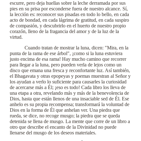
escurre, pero deja huellas sobre la leche derramada por sus
pies en su prisa por esconderse fuera de nuestro alcance. Sí,
la lección es: reconocer sus pisadas en todo lo bello, en cada
acto de bondad, en cada lágrima de gratitud, en cada suspiro
de compasión, y descubrirlo en el huerto de nuestro propio
corazón, lleno de la fragancia del amor y de la luz de la
virtud.
Cuando tratan de mostrar la luna, dicen: "Mira, en la
punta de la rama de ese árbol", ¡como si la luna estuviera
justo encima de esa rama! Hay mucho camino que recorrer
para llegar a la luna, pero pueden verla de lejos como un
disco que emana una fresca y reconfortante luz. Así también,
el Bhagavata y otras epopeyas y poemas muestran al Señor y
los ayudan a verlo lo suficiente para causarles la curiosidad
de acercarse más a Él; ¡eso es todo! Cada libro los lleva de
una etapa a otra, revelando más y más de la benevolencia de
Dios, hasta que están llenos de una insaciable sed de Él. Ese
anhelo es su propia recompensa; transformará la voluntad de
Dios en la forma de Él que anhelan ver. Una piedra que
rueda, se dice, no recoge musgo; la piedra que se queda
detenida se llena de musgo. La mente que corre de un libro a
otro que describe el encanto de la Divinidad no puede
llenarse del musgo de los deseos materiales.