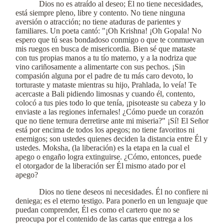
Dios no es atraído al deseo; Él no tiene necesidades,
está siempre pleno, libre y contento. No tiene ninguna
aversión o atracción; no tiene ataduras de parientes y
familiares. Un poeta cantó: "¡Oh Krishna! ¡Oh Gopala! No
espero que tú seas bondadoso conmigo o que te conmuevan
mis ruegos en busca de misericordia. Bien sé que mataste
con tus propias manos a tu tío materno, y a la nodriza que
vino cariñosamente a alimentarte con sus pechos. ¡Sin
compasión alguna por el padre de tu más caro devoto, lo
torturaste y mataste mientras su hijo, Prahlada, lo veía! Te
acercaste a Bali pidiendo limosnas y cuando él, contento,
colocó a tus pies todo lo que tenía, ¡pisoteaste su cabeza y lo
enviaste a las regiones infernales! ¿Cómo puede un corazón
que no tiene ternura derretirse ante mi miseria?" ¡Sí! El Señor
está por encima de todos los apegos; no tiene favoritos ni
enemigos; son ustedes quienes deciden la distancia entre Él y
ustedes. Moksha, (la liberación) es la etapa en la cual el
apego o engaño logra extinguirse. ¿Cómo, entonces, puede
el otorgador de la liberación ser Él mismo atado por el
apego?
Dios no tiene deseos ni necesidades. Él no confiere ni
deniega; es el eterno testigo. Para ponerlo en un lenguaje que
puedan comprender, Él es como el cartero que no se
preocupa por el contenido de las cartas que entrega a los