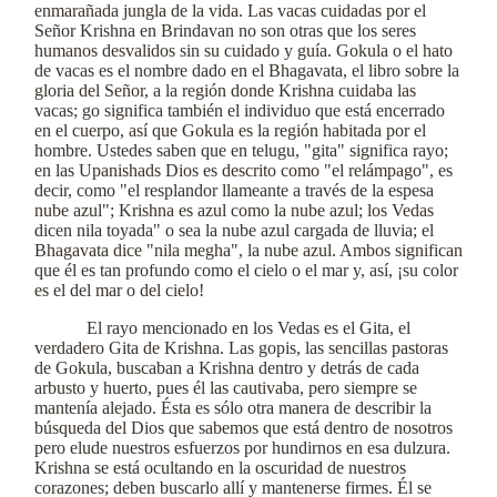
enmarañada jungla de la vida. Las vacas cuidadas por el
Señor Krishna en Brindavan no son otras que los seres
humanos desvalidos sin su cuidado y guía. Gokula o el hato
de vacas es el nombre dado en el Bhagavata, el libro sobre la
gloria del Señor, a la región donde Krishna cuidaba las
vacas; go significa también el individuo que está encerrado
en el cuerpo, así que Gokula es la región habitada por el
hombre. Ustedes saben que en telugu, "gita" significa rayo;
en las Upanishads Dios es descrito como "el relámpago", es
decir, como "el resplandor llameante a través de la espesa
nube azul"; Krishna es azul como la nube azul; los Vedas
dicen nila toyada" o sea la nube azul cargada de lluvia; el
Bhagavata dice "nila megha", la nube azul. Ambos significan
que él es tan profundo como el cielo o el mar y, así, ¡su color
es el del mar o del cielo!
El rayo mencionado en los Vedas es el Gita, el
verdadero Gita de Krishna. Las gopis, las sencillas pastoras
de Gokula, buscaban a Krishna dentro y detrás de cada
arbusto y huerto, pues él las cautivaba, pero siempre se
mantenía alejado. Ésta es sólo otra manera de describir la
búsqueda del Dios que sabemos que está dentro de nosotros
pero elude nuestros esfuerzos por hundirnos en esa dulzura.
Krishna se está ocultando en la oscuridad de nuestros
corazones; deben buscarlo allí y mantenerse firmes. Él se