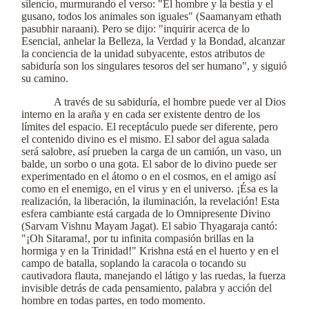
silencio, murmurando el verso: "El hombre y la bestia y el
gusano, todos los animales son iguales" (Saamanyam ethath
pasubhir naraani). Pero se dijo: "inquirir acerca de lo
Esencial, anhelar la Belleza, la Verdad y la Bondad, alcanzar
la conciencia de la unidad subyacente, estos atributos de
sabiduría son los singulares tesoros del ser humano", y siguió
su camino.
A través de su sabiduría, el hombre puede ver al Dios
interno en la araña y en cada ser existente dentro de los
límites del espacio. El receptáculo puede ser diferente, pero
el contenido divino es el mismo. El sabor del agua salada
será salobre, así prueben la carga de un camión, un vaso, un
balde, un sorbo o una gota. El sabor de lo divino puede ser
experimentado en el átomo o en el cosmos, en el amigo así
como en el enemigo, en el virus y en el universo. ¡Ésa es la
realización, la liberación, la iluminación, la revelación! Esta
esfera cambiante está cargada de lo Omnipresente Divino
(Sarvam Vishnu Mayam Jagat). El sabio Thyagaraja cantó:
"¡Oh Sitarama!, por tu infinita compasión brillas en la
hormiga y en la Trinidad!" Krishna está en el huerto y en el
campo de batalla, soplando la caracola o tocando su
cautivadora flauta, manejando el látigo y las ruedas, la fuerza
invisible detrás de cada pensamiento, palabra y acción del
hombre en todas partes, en todo momento.