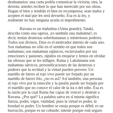
destinatarios: una carta podría comunicar la victoria; otra, la
derrota; ustedes reciben lo que han merecido por sus obras.
Hagan el bien y tendrán el bien en recompensa; sean malos y
acepten el mal que les será devuelto. Ésa es la ley, y
realmente no hay ninguna ayuda ni impedimento.
Ravana es un mahafma (Alma grande); Tataki,
descrita como una ogresa, ¡es también una mahatma!; es
decir, tenían destrezas sobrehumanas y misteriosos poderes.
Todos son divinos, Dios es el motivador interno de cada uno.
Son mahatmas no sólo en el sentido en que todos son
mahatmas; son mahatmas rajásicos, esclavizados por sus
emociones y pasiones, rápidos en enojarse y lentos en olvidar
las ofensas que se les infligen. Rama y Lakshmana son
mahatmas sátvicos, personificaciones de las destrezas y
poderes que la rectitud y la virtud pueden proveer. Un
martillo de hierro al rojo vivo puede ser forjado por un
martillo de hierro frío, ¿no es así? Así también, una persona
al rojo vivo por la emoción y la pasión puede ser forjada por
el martillo que no conoce el calor de la ira o del odio. Ésa es
la razón por la cual Rama fue capaz de vencer y destruir a
Ravana. ¿Por qué? La palabra satva en sí misma significa
fuerza, poder, vigor, vitalidad, pues la virtud es poder, la
bondad es poder. Un hombre se enoja porque es débil; es un
bravucón, porque es un cobarde; miente porque está seguro