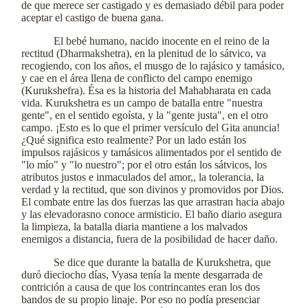
de que merece ser castigado y es demasiado débil para poder
aceptar el castigo de buena gana.
El bebé humano, nacido inocente en el reino de la
rectitud (Dharmakshetra), en la plenitud de lo sátvico, va
recogiendo, con los años, el musgo de lo rajásico y tamásico,
y cae en el área llena de conflicto del campo enemigo
(Kurukshefra). Ésa es la historia del Mahabharata en cada
vida. Kurukshetra es un campo de batalla entre "nuestra
gente", en el sentido egoísta, y la "gente justa", en el otro
campo. ¡Esto es lo que el primer versículo del Gita anuncia!
¿Qué significa esto realmente? Por un lado están los
impulsos rajásicos y tamásicos alimentados por el sentido de
"lo mío" y "lo nuestro"; por el otro están los sátvicos, los
atributos justos e inmaculados del amor,, la tolerancia, la
verdad y la rectitud, que son divinos y promovidos por Dios.
El combate entre las dos fuerzas las que arrastran hacia abajo
y las elevadorasno conoce armisticio. El baño diario asegura
la limpieza, la batalla diaria mantiene a los malvados
enemigos a distancia, fuera de la posibilidad de hacer daño.
Se dice que durante la batalla de Kurukshetra, que
duró dieciocho días, Vyasa tenía la mente desgarrada de
contrición a causa de que los contrincantes eran los dos
bandos de su propio linaje. Por eso no podía presenciar