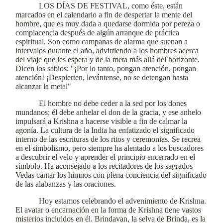
LOS DÍAS DE FESTIVAL, como éste, están
marcados en el calendario a fin de despertar la mente del
hombre, que es muy dada a quedarse dormida por pereza o
complacencia después de algún arranque de práctica
espiritual. Son como campanas de alarma que suenan a
intervalos durante el año, advirtiendo a los hombres acerca
del viaje que les espera y de la meta más allá del horizonte.
Dicen los sabios: "¡Por lo tanto, pongan atención, pongan
atención! ¡Despierten, levántense, no se detengan hasta
alcanzar la metal"
El hombre no debe ceder a la sed por los dones
mundanos; él debe anhelar el don de la gracia, y ese anhelo
impulsará a Krishna a hacerse visible a fin de calmar la
agonía. La cultura de la India ha enfatizado el significado
interno de las escrituras de los ritos y ceremonias. Se recrea
en el simbolismo, pero siempre ha alentado a los buscadores
a descubrir el velo y aprender el principio encerrado en el
símbolo. Ha aconsejado a los recitadores de los sagrados
Vedas cantar los himnos con plena conciencia del significado
de las alabanzas y las oraciones.
Hoy estamos celebrando el advenimiento de Krishna.
El avatar o encarnación en la forma de Krishna tiene vastos
misterios incluidos en él. Brindavan, la selva de Brinda, es la