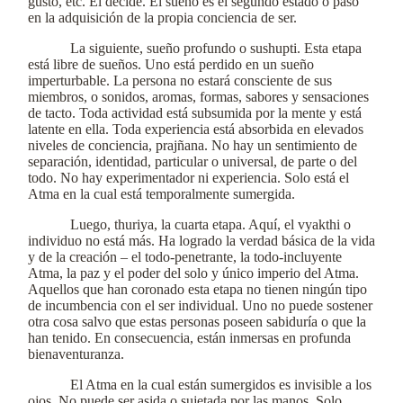
gusto, etc. Él decide. El sueño es el segundo estado o paso
en la adquisición de la propia conciencia de ser.
La siguiente, sueño profundo o sushupti. Esta etapa
está libre de sueños. Uno está perdido en un sueño
imperturbable. La persona no estará consciente de sus
miembros, o sonidos, aromas, formas, sabores y sensaciones
de tacto. Toda actividad está subsumida por la mente y está
latente en ella. Toda experiencia está absorbida en elevados
niveles de conciencia, prajñana. No hay un sentimiento de
separación, identidad, particular o universal, de parte o del
todo. No hay experimentador ni experiencia. Solo está el
Atma en la cual está temporalmente sumergida.
Luego, thuriya, la cuarta etapa. Aquí, el vyakthi o
individuo no está más. Ha logrado la verdad básica de la vida
y de la creación – el todo-penetrante, la todo-incluyente
Atma, la paz y el poder del solo y único imperio del Atma.
Aquellos que han coronado esta etapa no tienen ningún tipo
de incumbencia con el ser individual. Uno no puede sostener
otra cosa salvo que estas personas poseen sabiduría o que la
han tenido. En consecuencia, están inmersas en profunda
bienaventuranza.
El Atma en la cual están sumergidos es invisible a los
ojos. No puede ser asida o sujetada por las manos. Solo