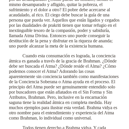
mismo desamparado y afligido, quitar la pobreza, el
sufrimiento y el dolor a otro? El pobre debe acercarse al
acaudalado, al rico. El ciego debe buscar la guía de una
persona que pueda ver. Aquellos que están ligados y cegados
por las dualidades de prakriti tienen que tomar refugio en el
inextinguible tesoro de la compasión, poder y sabiduría,
llamada Atma Divina. Entonces uno puede conseguir la
destitución de la pena y disfrutar en la riqueza de ananda;
uno puede alcanzar la meta de la existencia humana.
Cuando esta consumación es lograda, la conciencia
átmica es ganada a través de la gracia de Brahman. ¿Dónde
debe ser buscada el Atma? ¿Dónde reside el Alma? ¿Cómo
podemos conocer el Atma? Adorando las cosas
aparentemente sin conciencia también como manifestaciones
de la Conciencia Soberana o Atma ayuda en el proceso. El
principio del Atma puede ser genuinamente entendido solo
por buscadores que están afiatados en el Sin Forma y Sin
Atributos, Brahman. Pero, inclusive en la encarnación
saguna tiene la realidad átmica en completa medida. Hay
muchos ejemplos para ilustrar esta verdad. Brahma vidya es
otro nombre para el entendimiento y experiencia del Atma
como Brahman, lo individual como universal.
Todos tienen derecho a Brahma vidya. Y cada