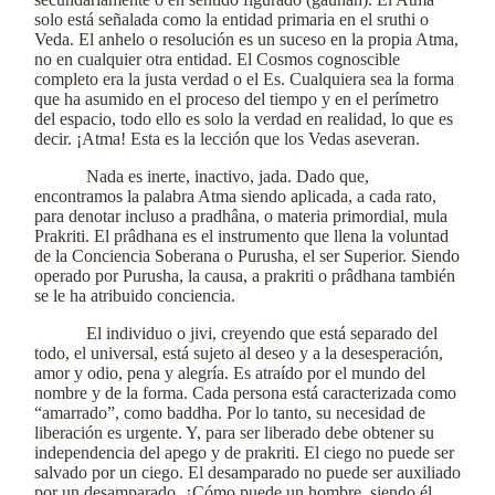
solo está señalada como la entidad primaria en el sruthi o
Veda. El anhelo o resolución es un suceso en la propia Atma,
no en cualquier otra entidad. El Cosmos cognoscible
completo era la justa verdad o el Es. Cualquiera sea la forma
que ha asumido en el proceso del tiempo y en el perímetro
del espacio, todo ello es solo la verdad en realidad, lo que es
decir. ¡Atma! Esta es la lección que los Vedas aseveran.
Nada es inerte, inactivo, jada. Dado que,
encontramos la palabra Atma siendo aplicada, a cada rato,
para denotar incluso a pradhâna, o materia primordial, mula
Prakriti. El prâdhana es el instrumento que llena la voluntad
de la Conciencia Soberana o Purusha, el ser Superior. Siendo
operado por Purusha, la causa, a prakriti o prâdhana también
se le ha atribuido conciencia.
El individuo o jivi, creyendo que está separado del
todo, el universal, está sujeto al deseo y a la desesperación,
amor y odio, pena y alegría. Es atraído por el mundo del
nombre y de la forma. Cada persona está caracterizada como
“amarrado”, como baddha. Por lo tanto, su necesidad de
liberación es urgente. Y, para ser liberado debe obtener su
independencia del apego y de prakriti. El ciego no puede ser
salvado por un ciego. El desamparado no puede ser auxiliado
por un desamparado. ¿Cómo puede un hombre, siendo él