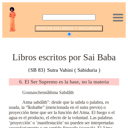
.
Libros escritos por Sai Baba
{SB 83} Sutra Vahini ( Sabiduria )
6. El Ser Supremo es la base, no la materia
Gounaschennâthma Sabdâth
Atma sabdâth": desde que la sabda o palabra, es
usada, la “îkshathe” (mencionada en el sutra previo) o
proyección tiene que ser la función del Atma. El fuego o el
agua es el producto, el efecto de la voluntad. Las palabras
‘proyección’ o `manifestación’ no pueden ser interpretadas
secundariamente o en sentido figurado (gaunah). El Atma