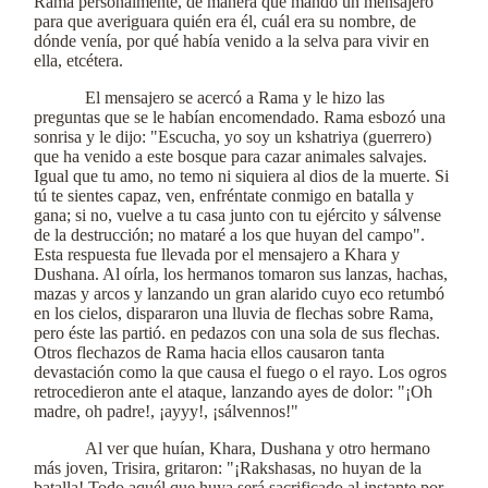
Rama personalmente, de manera que mandó un mensajero
para que averiguara quién era él, cuál era su nombre, de
dónde venía, por qué había venido a la selva para vivir en
ella, etcétera.
El mensajero se acercó a Rama y le hizo las
preguntas que se le habían encomendado. Rama esbozó una
sonrisa y le dijo: "Escucha, yo soy un kshatriya (guerrero)
que ha venido a este bosque para cazar animales salvajes.
Igual que tu amo, no temo ni siquiera al dios de la muerte. Si
tú te sientes capaz, ven, enfréntate conmigo en batalla y
gana; si no, vuelve a tu casa junto con tu ejército y sálvense
de la destrucción; no mataré a los que huyan del campo".
Esta respuesta fue llevada por el mensajero a Khara y
Dushana. Al oírla, los hermanos tomaron sus lanzas, hachas,
mazas y arcos y lanzando un gran alarido cuyo eco retumbó
en los cielos, dispararon una lluvia de flechas sobre Rama,
pero éste las partió. en pedazos con una sola de sus flechas.
Otros flechazos de Rama hacia ellos causaron tanta
devastación como la que causa el fuego o el rayo. Los ogros
retrocedieron ante el ataque, lanzando ayes de dolor: "¡Oh
madre, oh padre!, ¡ayyy!, ¡sálvennos!"
Al ver que huían, Khara, Dushana y otro hermano
más joven, Trisira, gritaron: "¡Rakshasas, no huyan de la
batalla! Todo aquél que huya será sacrificado al instante por