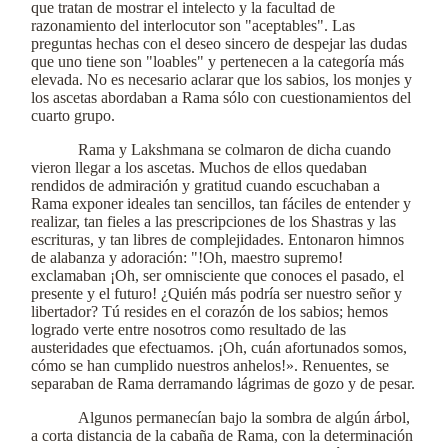
que tratan de mostrar el intelecto y la facultad de
razonamiento del interlocutor son "aceptables". Las
preguntas hechas con el deseo sincero de despejar las dudas
que uno tiene son "loables" y pertenecen a la categoría más
elevada. No es necesario aclarar que los sabios, los monjes y
los ascetas abordaban a Rama sólo con cuestionamientos del
cuarto grupo.
Rama y Lakshmana se colmaron de dicha cuando
vieron llegar a los ascetas. Muchos de ellos quedaban
rendidos de admiración y gratitud cuando escuchaban a
Rama exponer ideales tan sencillos, tan fáciles de entender y
realizar, tan fieles a las prescripciones de los Shastras y las
escrituras, y tan libres de complejidades. Entonaron himnos
de alabanza y adoración: "!Oh, maestro supremo!
exclamaban ¡Oh, ser omnisciente que conoces el pasado, el
presente y el futuro! ¿Quién más podría ser nuestro señor y
libertador? Tú resides en el corazón de los sabios; hemos
logrado verte entre nosotros como resultado de las
austeridades que efectuamos. ¡Oh, cuán afortunados somos,
cómo se han cumplido nuestros anhelos!». Renuentes, se
separaban de Rama derramando lágrimas de gozo y de pesar.
Algunos permanecían bajo la sombra de algún árbol,
a corta distancia de la cabaña de Rama, con la determinación