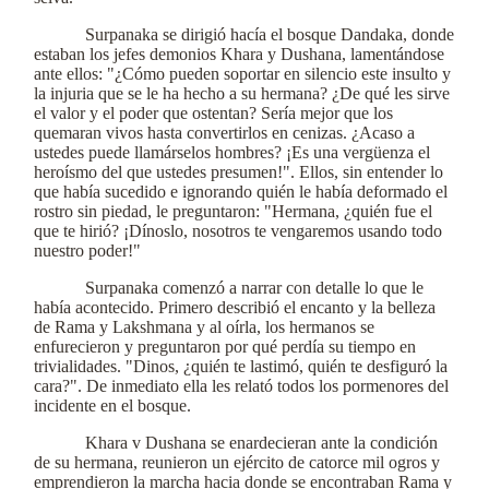
Surpanaka se dirigió hacía el bosque Dandaka, donde
estaban los jefes demonios Khara y Dushana, lamentándose
ante ellos: "¿Cómo pueden soportar en silencio este insulto y
la injuria que se le ha hecho a su hermana? ¿De qué les sirve
el valor y el poder que ostentan? Sería mejor que los
quemaran vivos hasta convertirlos en cenizas. ¿Acaso a
ustedes puede llamárselos hombres? ¡Es una vergüenza el
heroísmo del que ustedes presumen!". Ellos, sin entender lo
que había sucedido e ignorando quién le había deformado el
rostro sin piedad, le preguntaron: "Hermana, ¿quién fue el
que te hirió? ¡Dínoslo, nosotros te vengaremos usando todo
nuestro poder!"
Surpanaka comenzó a narrar con detalle lo que le
había acontecido. Primero describió el encanto y la belleza
de Rama y Lakshmana y al oírla, los hermanos se
enfurecieron y preguntaron por qué perdía su tiempo en
trivialidades. "Dinos, ¿quién te lastimó, quién te desfiguró la
cara?". De inmediato ella les relató todos los pormenores del
incidente en el bosque.
Khara v Dushana se enardecieran ante la condición
de su hermana, reunieron un ejército de catorce mil ogros y
emprendieron la marcha hacia donde se encontraban Rama y