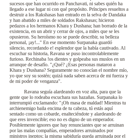
sucesos que han ocurrido en Panchavati, ni sabes quién ha
llegado a ese lugar ni con qué propósito. Príncipes resueltos a
destruir a los Rakshasas han entrado en la selva de Dandaka
y han abatido a miles de soldados Rakshasas; hicieron
pedazos a los hermanos Khara y Dushana; han borrado de la
existencia, en un abrir y cerrar de ojos, a miles que se les
opusieron. Su heroísmo no se puede describir, su belleza
personal, ¡ay!..." En ese momento Surpanaka guardó
silencio, recordando e! esplendor que la había cautivado. Al
escuchar su historia, Ravana se puso incontrolablemente
furioso. Rechinaba !os dientes y golpeaba sus muslos en un
arranque de desafío. "¿Qué? ¿Esas personas mataron a
Khara y Dushana? Seguramente no conocían el nombre mío,
yo que soy su sostén; quizá nada saben acerca de mi fuerza y
de mi poder de venganza".
Ravana seguía alardeando en voz alta, para que la
gente que lo rodeaba escuchara sus hazañas. Surpanaka lo
interrumpió exclamando: "¡Oh masa de maldad! Mientras tu
archienemigo baila encima de tu cabeza, tú estás aquí
sentado como un cobarde, enalteciéndote y alardeando de
que eres invencible; eso no es digno de un emperador.
Posiblemente ignores que hay renunciantes que se arruinan
por las malas compañías, emperadores arruinados por
ministros ineptos; la misma sabiduría queda arruinada por el