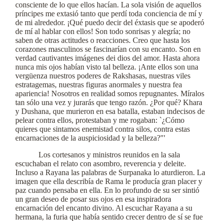
consciente de lo que ellos hacían. La sola visión de aquellos
príncipes me extasió tanto que perdí toda conciencia de mí y
de mi alrededor. ¡Qué puedo decir del éxtasis que se apoderó
de mí al hablar con ellos! Son todo sonrisas y alegría; no
saben de otras actitudes o reacciones. Creo que hasta los
corazones masculinos se fascinarían con su encanto. Son en
verdad cautivantes imágenes dei dios del amor. Hasta ahora
nunca mis ojos habían visto tal belleza. ¡Ante ellos son una
vergüenza nuestros poderes de Rakshasas, nuestras viles
estratagemas, nuestras figuras anormales y nuestra fea
apariencia! Nosotros en realidad somos repugnantes. Míralos
tan sólo una vez y jurarás que tengo razón. ¿Por qué? Khara
y Dushana, que murieron en esa batalla, estaban indecisos de
pelear contra ellos, protestaban y me rogaban: `¿Cómo
quieres que sintamos enemistad contra silos, contra estas
encarnaciones de la auspiciosidad y la belleza?"'
Los cortesanos y ministros reunidos en la sala
escuchaban el relato con asombro, reverencia y deleite.
Incluso a Rayana las palabras de Surpanaka lo aturdieron. La
imagen que ella describía de Rama le producía gran placer y
paz cuando pensaba en ella. En lo profundo de su ser sintió
un gran deseo de posar sus ojos en esa inspiradora
encarnación del encanto divino. Al escuchar Rayana a su
hermana, la furia que había sentido crecer dentro de sí se fue