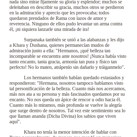
nada sino mirar fijamente su gloria y esplendor; muchos se
deleitaban en describir su gracia, muchos otros se perdieron
en la admiración y aprecio que les provocaba; todos
quedaron prendados de Rama con lazos de amor y
reverencia. Ninguno de ellos pudo levantar un arma contra
él, ¡ni siquiera lanzarle una mirada de ira!
Surpanaka también se unió a las alabanzas y les dijo
a Khara y Dushana, quienes permanecían mudos de
admiración junto a ella: "Hermanos, ¡qué belleza tan
incomparable se encuentra ante nosotros! ¡Nunca había visto
tanto encanto, tanta gracia, armonía tan pura y físico tan
perfecto! No lo maten, atrápenlo sin dañarlo y tráiganmelo".
Los hermanos también habían quedado extasiados y
respondieron: "Hermana, nosotros tampoco habíamos visto
tal personificación de la belleza. Cuanto más nos acercamos,
más nos ata a su persona y más fascinados quedamos por su
encanto. No nos queda un ápice de rencor u odio hacia él.
Cuanto más lo miramos, más profunda se vuelve la alegría
que surge dentro de nosotros. Tal vez este sentimiento sea lo
que llaman ananda (Dicha Divina) los sabios que viven
aquí".
Khara no tenía la menor intención de hablar con