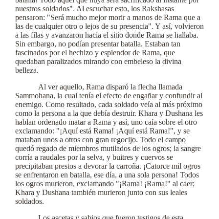
nuestros soldados". Al escuchar esto, los Rakshasas
pensaron: "Será mucho mejor morir a manos de Rama que a
las de cualquier otro o lejos de su presencia". Y así, volvieron
a las filas y avanzaron hacia el sitio donde Rama se hallaba.
Sin embargo, no podían presentar batalla. Estaban tan
fascinados por el hechizo y esplendor de Rama, que
quedaban paralizados mirando con embeleso la divina
belleza.
Al ver aquello, Rama disparó la flecha llamada
Sammohana, la cual tenía el efecto de engañar y confundir al
enemigo. Como resultado, cada soldado veía al más próximo
como la persona a la que debía destruir. Khara y Dushana les
hablan ordenado matar a Rama y así, uno caía sobre el otro
exclamando: "¡Aquí está Rama! ¡Aquí está Rama!", y se
mataban unos a otros con gran regocijo. Todo el campo
quedó regado de miembros mutilados de los ogros; la sangre
corría a raudales por la selva, y buitres y cuervos se
precipitaban prestos a devorar la carroña. ¡Catorce mil ogros
se enfrentaron en batalla, ese día, a una sola persona! Todos
los ogros murieron, exclamando "¡Rama! ¡Rama!" al caer;
Khara y Dushana también murieron junto con sus leales
soldados.
Los ascetas y sabios que fueron testigos de esta