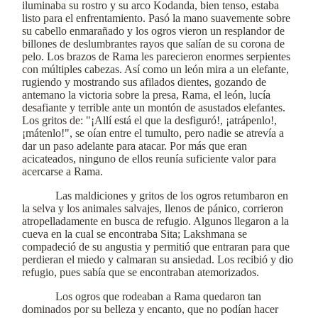
iluminaba su rostro y su arco Kodanda, bien tenso, estaba
listo para el enfrentamiento. Pasó la mano suavemente sobre
su cabello enmarañado y los ogros vieron un resplandor de
billones de deslumbrantes rayos que salían de su corona de
pelo. Los brazos de Rama les parecieron enormes serpientes
con múltiples cabezas. Así como un león mira a un elefante,
rugiendo y mostrando sus afilados dientes, gozando de
antemano la victoria sobre la presa, Rama, el león, lucía
desafiante y terrible ante un montón de asustados elefantes.
Los gritos de: "¡Allí está el que la desfiguró!, ¡atrápenlo!,
¡mátenlo!", se oían entre el tumulto, pero nadie se atrevía a
dar un paso adelante para atacar. Por más que eran
acicateados, ninguno de ellos reunía suficiente valor para
acercarse a Rama.
Las maldiciones y gritos de los ogros retumbaron en
la selva y los animales salvajes, llenos de pánico, corrieron
atropelladamente en busca de refugio. Algunos llegaron a la
cueva en la cual se encontraba Sita; Lakshmana se
compadeció de su angustia y permitió que entraran para que
perdieran el miedo y calmaran su ansiedad. Los recibió y dio
refugio, pues sabía que se encontraban atemorizados.
Los ogros que rodeaban a Rama quedaron tan
dominados por su belleza y encanto, que no podían hacer