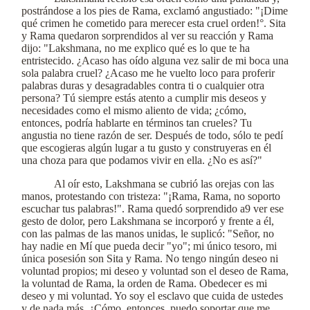
postrándose a los pies de Rama, exclamó angustiado: "¡Dime
qué crimen he cometido para merecer esta cruel orden!°. Sita
y Rama quedaron sorprendidos al ver su reacción y Rama
dijo: "Lakshmana, no me explico qué es lo que te ha
entristecido. ¿Acaso has oído alguna vez salir de mi boca una
sola palabra cruel? ¿Acaso me he vuelto loco para proferir
palabras duras y desagradables contra ti o cualquier otra
persona? Tú siempre estás atento a cumplir mis deseos y
necesidades como el mismo aliento de vida; ¿cómo,
entonces, podría hablarte en términos tan crueles? Tu
angustia no tiene razón de ser. Después de todo, sólo te pedí
que escogieras algún lugar a tu gusto y construyeras en él
una choza para que podamos vivir en ella. ¿No es así?"
Al oír esto, Lakshmana se cubrió las orejas con las
manos, protestando con tristeza: "¡Rama, Rama, no soporto
escuchar tus palabras!". Rama quedó sorprendido a9 ver ese
gesto de dolor, pero Lakshmana se incorporó y frente a él,
con las palmas de las manos unidas, le suplicó: "Señor, no
hay nadie en Mí que pueda decir "yo"; mi único tesoro, mi
única posesión son Sita y Rama. No tengo ningún deseo ni
voluntad propios; mi deseo y voluntad son el deseo de Rama,
la voluntad de Rama, la orden de Rama. Obedecer es mi
deseo y mi voluntad. Yo soy el esclavo que cuida de ustedes
y de nada más. ¿Cómo, entonces, puedo soportar que me