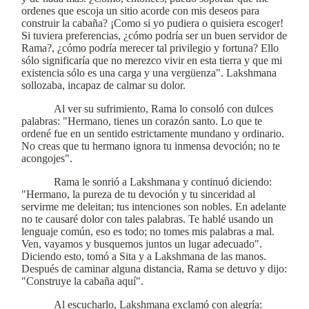
ordenes que escoja un sitio acorde con mis deseos para
construir la cabaña? ¡Como si yo pudiera o quisiera escoger!
Si tuviera preferencias, ¿cómo podría ser un buen servidor de
Rama?, ¿cómo podría merecer tal privilegio y fortuna? Ello
sólo significaría que no merezco vivir en esta tierra y que mi
existencia sólo es una carga y una vergüenza". Lakshmana
sollozaba, incapaz de calmar su dolor.
Al ver su sufrimiento, Rama lo consoló con dulces
palabras: "Hermano, tienes un corazón santo. Lo que te
ordené fue en un sentido estrictamente mundano y ordinario.
No creas que tu hermano ignora tu inmensa devoción; no te
acongojes".
Rama le sonrió a Lakshmana y continuó diciendo:
"Hermano, la pureza de tu devoción y tu sinceridad al
servirme me deleitan; tus intenciones son nobles. En adelante
no te causaré dolor con tales palabras. Te hablé usando un
lenguaje común, eso es todo; no tomes mis palabras a mal.
Ven, vayamos y busquemos juntos un lugar adecuado".
Diciendo esto, tomó a Sita y a Lakshmana de las manos.
Después de caminar alguna distancia, Rama se detuvo y dijo:
"Construye la cabaña aquí".
Al escucharlo, Lakshmana exclamó con alegría: