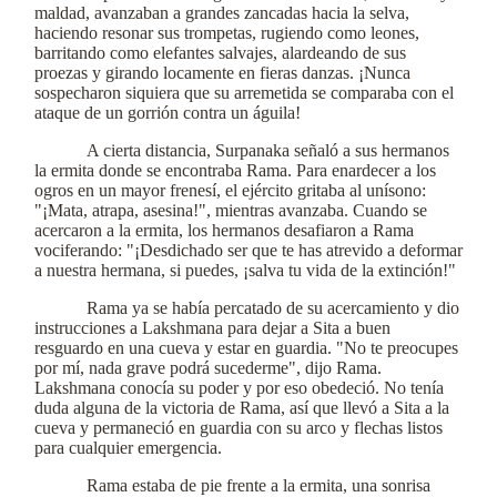
maldad, avanzaban a grandes zancadas hacia la selva,
haciendo resonar sus trompetas, rugiendo como leones,
barritando como elefantes salvajes, alardeando de sus
proezas y girando locamente en fieras danzas. ¡Nunca
sospecharon siquiera que su arremetida se comparaba con el
ataque de un gorrión contra un águila!
A cierta distancia, Surpanaka señaló a sus hermanos
la ermita donde se encontraba Rama. Para enardecer a los
ogros en un mayor frenesí, el ejército gritaba al unísono:
"¡Mata, atrapa, asesina!", mientras avanzaba. Cuando se
acercaron a la ermita, los hermanos desafiaron a Rama
vociferando: "¡Desdichado ser que te has atrevido a deformar
a nuestra hermana, si puedes, ¡salva tu vida de la extinción!"
Rama ya se había percatado de su acercamiento y dio
instrucciones a Lakshmana para dejar a Sita a buen
resguardo en una cueva y estar en guardia. "No te preocupes
por mí, nada grave podrá sucederme", dijo Rama.
Lakshmana conocía su poder y por eso obedeció. No tenía
duda alguna de la victoria de Rama, así que llevó a Sita a la
cueva y permaneció en guardia con su arco y flechas listos
para cualquier emergencia.
Rama estaba de pie frente a la ermita, una sonrisa