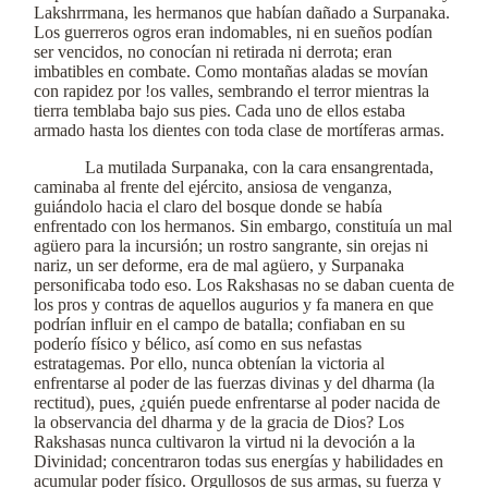
Lakshrrmana, les hermanos que habían dañado a Surpanaka.
Los guerreros ogros eran indomables, ni en sueños podían
ser vencidos, no conocían ni retirada ni derrota; eran
imbatibles en combate. Como montañas aladas se movían
con rapidez por !os valles, sembrando el terror mientras la
tierra temblaba bajo sus pies. Cada uno de ellos estaba
armado hasta los dientes con toda clase de mortíferas armas.
La mutilada Surpanaka, con la cara ensangrentada,
caminaba al frente del ejército, ansiosa de venganza,
guiándolo hacia el claro del bosque donde se había
enfrentado con los hermanos. Sin embargo, constituía un mal
agüero para la incursión; un rostro sangrante, sin orejas ni
nariz, un ser deforme, era de mal agüero, y Surpanaka
personificaba todo eso. Los Rakshasas no se daban cuenta de
los pros y contras de aquellos augurios y fa manera en que
podrían influir en el campo de batalla; confiaban en su
poderío físico y bélico, así como en sus nefastas
estratagemas. Por ello, nunca obtenían la victoria al
enfrentarse al poder de las fuerzas divinas y del dharma (la
rectitud), pues, ¿quién puede enfrentarse al poder nacida de
la observancia del dharma y de la gracia de Dios? Los
Rakshasas nunca cultivaron la virtud ni la devoción a la
Divinidad; concentraron todas sus energías y habilidades en
acumular poder físico. Orgullosos de sus armas, su fuerza y