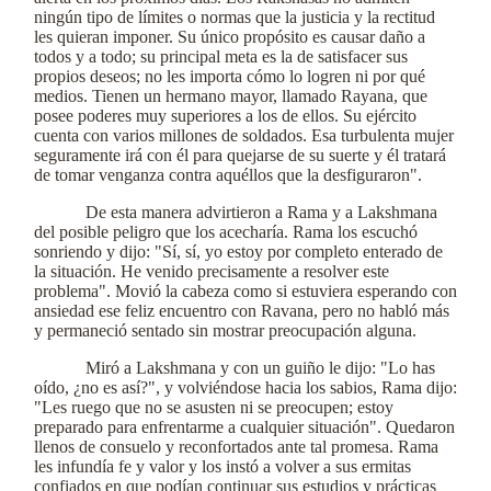
ningún tipo de límites o normas que la justicia y la rectitud
les quieran imponer. Su único propósito es causar daño a
todos y a todo; su principal meta es la de satisfacer sus
propios deseos; no les importa cómo lo logren ni por qué
medios. Tienen un hermano mayor, llamado Rayana, que
posee poderes muy superiores a los de ellos. Su ejército
cuenta con varios millones de soldados. Esa turbulenta mujer
seguramente irá con él para quejarse de su suerte y él tratará
de tomar venganza contra aquéllos que la desfiguraron".
De esta manera advirtieron a Rama y a Lakshmana
del posible peligro que los acecharía. Rama los escuchó
sonriendo y dijo: "Sí, sí, yo estoy por completo enterado de
la situación. He venido precisamente a resolver este
problema". Movió la cabeza como si estuviera esperando con
ansiedad ese feliz encuentro con Ravana, pero no habló más
y permaneció sentado sin mostrar preocupación alguna.
Miró a Lakshmana y con un guiño le dijo: "Lo has
oído, ¿no es así?", y volviéndose hacia los sabios, Rama dijo:
"Les ruego que no se asusten ni se preocupen; estoy
preparado para enfrentarme a cualquier situación". Quedaron
llenos de consuelo y reconfortados ante tal promesa. Rama
les infundía fe y valor y los instó a volver a sus ermitas
confiados en que podían continuar sus estudios y prácticas