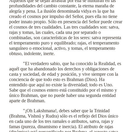
Aquéllos que se dejan arrastrar por ella se hundirán en las
profundidades del cambio constante, la eterna maraña de
alegría y pena. La ilusión denominada vidya es la que ha
creado el cosmos por impulso del Señor, pues ella no tiene
poder innato propio. Sólo en presencia del Señor puede crear
el cosmos de tres cualidades. Las tres cualidades son: satva,
rajas y tomas, las cuales, cada una por separado o
combinadas, son características de los seres: satva representa
el temperamento puro y equilibrado; rajas, el temperamento
sanguíneo o emocional, activo, y tomas, el temperamento
obtuso, indolente, inerte.
"El verdadero sabio, que ha conocido la Realidad, es
aquél que ha abandonado los derechos y obligaciones de
casta y sociedad, de edad y posición, y vive siempre con la
conciencia de que todo esto es Brahman (Dios). Ha
entendido que aquí no existe la diversidad; todo es Uno.
Sabe que el cosmos entero está constituido por el mismo y
único Brahman, que no puede haber una segunda entidad
aparte de Brahman.
"¡Oh Lakshmana!, debes saber que la Trinidad
(Brahma, Vishnú y Rudra) sólo es el reflejo del Dios único
en cada uno de los tres ramales o atributos, satva, rajas y
famas (pureza, dinamismo e inercia). El atributo de rajas
(dinámico) está personificado por Brahma, el aspecto satva