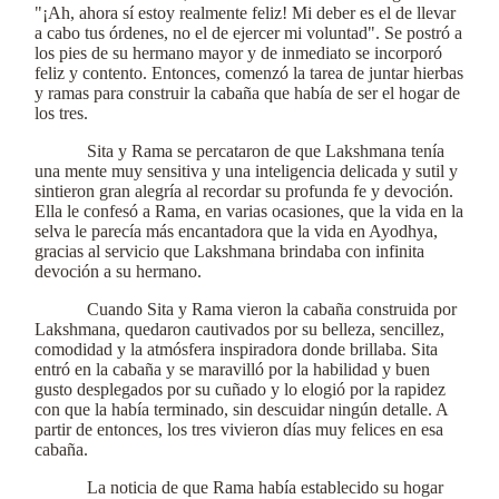
"¡Ah, ahora sí estoy realmente feliz! Mi deber es el de llevar
a cabo tus órdenes, no el de ejercer mi voluntad". Se postró a
los pies de su hermano mayor y de inmediato se incorporó
feliz y contento. Entonces, comenzó la tarea de juntar hierbas
y ramas para construir la cabaña que había de ser el hogar de
los tres.
Sita y Rama se percataron de que Lakshmana tenía
una mente muy sensitiva y una inteligencia delicada y sutil y
sintieron gran alegría al recordar su profunda fe y devoción.
Ella le confesó a Rama, en varias ocasiones, que la vida en la
selva le parecía más encantadora que la vida en Ayodhya,
gracias al servicio que Lakshmana brindaba con infinita
devoción a su hermano.
Cuando Sita y Rama vieron la cabaña construida por
Lakshmana, quedaron cautivados por su belleza, sencillez,
comodidad y la atmósfera inspiradora donde brillaba. Sita
entró en la cabaña y se maravilló por la habilidad y buen
gusto desplegados por su cuñado y lo elogió por la rapidez
con que la había terminado, sin descuidar ningún detalle. A
partir de entonces, los tres vivieron días muy felices en esa
cabaña.
La noticia de que Rama había establecido su hogar