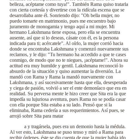
belleza, acéptame como tuya!". También Rama quiso tratarla
con cierta cortesía y divertirse con la ridícula escena que se
desarrollaba ante él. Sonriendo dijo: "Oh bella mujer, no
puedo tomarte en matrimonio, pues me encuentro bajo
juramento de monogamia y tengo aquí a mi mujer. Mi
hermano Lakshmana tiene esposa, pero ella se encuentra
ausente, así que si lo deseas, cásate con él, es la persona
indicada para ti; acércatele". Al oírlo, la mujer corrió hacia
donde se encontraba Lakshmana y comenzó nuevamente sus
reclamos, y le dijo: "Tu hermano ha accedido a que te cases
conmigo, de modo que no te niegues, ¡acéptame!". Ahora su
actitud era muy humilde y gentil. Lakshmana reconoció lo
absurdo de la situación y quiso aumentar la diversión. La
mandó con Rama y Rama la mandó nuevamente con
Lakshmana, y así sucesivamente hasta que ella, desesperada
y ciega de pasión, volvió a ser el ente demoníaco que era en
realidad. Su perversa mente le hizo creer que Sita era la que
impedía su lujuriosa aventura, pues Rama no se podía casar
con ella porque Sita estaba a su lado. Pensó que si la
eliminaba, Rama cedería a sus requerimientos. Así pues, se
arrojó sobre Sita para matar
a y tragársela, pues era un demonio hasta la médula.
Al ver esto, Lakshmana se puso tenso y miró a Rama para
recibir órdenes, éste se dio cuenta de que la mujer había ido