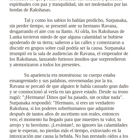
espirituales con paz y tranquilidad, sin ser molestados por las
hordas de Rakshasas.
Tal y como los sabios lo habían predicho, Surpanaka,
sin perder tiempo, se presentó ante su hermano Ravana,
desgarrando el aire con su llanto. Al oírla, los Rakshasas de
Lanka tuvieron miedo de que alguna calamidad se hubiese
apoderado de su tierra; salieron a las calles y comenzaron a
discutir en grupos sobre cuál podría ser la causa. Surpanaka
irrumpió en la sala de audiencias de Ravana, el emperador de
los Rakshasas, lanzando furiosos insultos que sorprendieron
y atemorizaron a todos los presentes.
Su apariencia era monstruosa: su cuerpo estaba
ensangrentado y sus palabras, envenenadas por la ira.
Ravana se percató de que alguien le había causado gran daño
y se conmocionó al verla en tan grave estado. Desde su trono
rugió: "¡Hermana! Dinos qué ha pasado, sin ocultar nada".
Surpanaka respondió: "Hermano, si eres un verdadero
Rakshasa, si los poderes sobrehumanos que adquiriste
después de tantos años de ascetismo son reales, entonces
ven; el momento ha llegado para que muestres tu valor, tu
arrojo y tu heroísmo. ¡Levántate!, no ignores las calamidades
que te esperan, no pierdas más el tiempo, extraviado en la
intoxicación que causa la bebida. No has prestado oídos a los