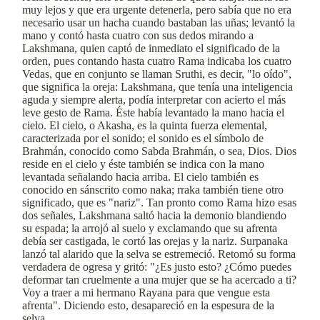
muy lejos y que era urgente detenerla, pero sabía que no era
necesario usar un hacha cuando bastaban las uñas; levantó la
mano y contó hasta cuatro con sus dedos mirando a
Lakshmana, quien captó de inmediato el significado de la
orden, pues contando hasta cuatro Rama indicaba los cuatro
Vedas, que en conjunto se llaman Sruthi, es decir, "lo oído",
que significa la oreja: Lakshmana, que tenía una inteligencia
aguda y siempre alerta, podía interpretar con acierto el más
leve gesto de Rama. Éste había levantado la mano hacia el
cielo. El cielo, o Akasha, es la quinta fuerza elemental,
caracterizada por el sonido; el sonido es el símbolo de
Brahmán, conocido como Sabda Brahmán, o sea, Dios. Dios
reside en el cielo y éste también se indica con la mano
levantada señalando hacia arriba. El cielo también es
conocido en sánscrito como naka; rraka también tiene otro
significado, que es "nariz". Tan pronto como Rama hizo esas
dos señales, Lakshmana saltó hacia la demonio blandiendo
su espada; la arrojó al suelo y exclamando que su afrenta
debía ser castigada, le cortó las orejas y la nariz. Surpanaka
lanzó tal alarido que la selva se estremeció. Retomó su forma
verdadera de ogresa y gritó: "¿Es justo esto? ¿Cómo puedes
deformar tan cruelmente a una mujer que se ha acercado a ti?
Voy a traer a mi hermano Rayana para que vengue esta
afrenta". Diciendo esto, desapareció en la espesura de la
selva.