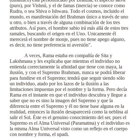
(puro), por Vishnú, y el de famas (inercia) se conoce como
Rudra, o sea Shiva o Ishwara. Todo el cosmos, incluido el
mundo, es manifestación del Brahman único a través de uno
u otro, o bien a través de alguna combinación de los tres
atributos. Así pues, el hombre sabio irá más allá de estos tres
ramales, buscando el origen en el Uno. Unicamente él
merecerá el nombre de monje, pues no tiene apego alguno,
es decir, no tiene preferencia ni aversión".
A veces, Rama estaba en compañía de Sita y
Lakshmana y les explicaba que mientras el individuo no
entienda correctamente la afinidad que tiene con maya, la
ilusión, y con el Supremo Brahman, nunca se podrá liberar
para fundirse en el Supremo; tendrá que seguir siendo sólo
un individuo, atado por los lazos de la ilusión a las
limitaciones impuestas por el nombre y la forma. Pero decía
Rama en el instante en que el individuo descubra y llegue a
saber que no es sino la imagen del Supremo y que la
diferencia entre el Supremo y él no tiene base alguna en la
realidad, entonces la ilusión desaparecerá como la neblina al
salir el Sol. Éste es el genuino conocimiento del ser, pues el
Supremo es el Alma Universal (Paramatma) y el individuo es
la misma Alma Universal visto como un reflejo en el cuerpo
con nombre y forma, el upadi.