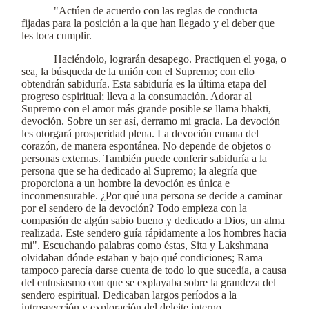
"Actúen de acuerdo con las reglas de conducta
fijadas para la posición a la que han llegado y el deber que
les toca cumplir.
Haciéndolo, lograrán desapego. Practiquen el yoga, o
sea, la búsqueda de la unión con el Supremo; con ello
obtendrán sabiduría. Esta sabiduría es la última etapa del
progreso espiritual; lleva a la consumación. Adorar al
Supremo con el amor más grande posible se llama bhakti,
devoción. Sobre un ser así, derramo mi gracia. La devoción
les otorgará prosperidad plena. La devoción emana del
corazón, de manera espontánea. No depende de objetos o
personas externas. También puede conferir sabiduría a la
persona que se ha dedicado al Supremo; la alegría que
proporciona a un hombre la devoción es única e
inconmensurable. ¿Por qué una persona se decide a caminar
por el sendero de la devoción? Todo empieza con la
compasión de algún sabio bueno y dedicado a Dios, un alma
realizada. Este sendero guía rápidamente a los hombres hacia
mi". Escuchando palabras como éstas, Sita y Lakshmana
olvidaban dónde estaban y bajo qué condiciones; Rama
tampoco parecía darse cuenta de todo lo que sucedía, a causa
del entusiasmo con que se explayaba sobre la grandeza del
sendero espiritual. Dedicaban largos períodos a la
introspección y exploración del deleite interno.