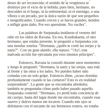
deseo de ser reconocida; el sentido de la vergüenza se
destruye por el vicio de la bebida; pues bien, hermano, no
descuides ni el fuego, ni la enfermedad, ni el enemigo, o una
víbora o un pecado, por la única razón de que son pequeños
e insignificantes. Cuando crecen y se hacen grandes, tienden
a infligir gran daño. Por eso apresúrate. No vaciles".
Las palabras de Surpanaka instilaron el veneno del
odio en los oídos de Ravana. En eso, Kumbakarna, el otro
hermano, que estaba presente, le preguntó a Surpanaka con
una mordaz sonrisa: "Hermana, ¿quién te cortó las orejas y la
nariz?". Con un gran alarido, ella repuso: "!Ay!, esta
malvada acción fue ejecutada por esos mismos príncipes".
Entonces, Ravana la consoló durante unos momentos
y luego le preguntó: "Hermana, la nariz y las orejas, una está
al frente y las otras a los lados. No pueden haber sido
cortadas con un solo golpe. Entonces dime, ¿acaso dormías
profundamente cuando te las cortaron? Esto es en realidad
sorprendente". La gente que se encontraba alrededor,
también se preguntaba cómo pudo haber pasado aquello.
Surpanaka contestó: "Hermano, yo perdí toda conciencia de
mi cuerpo, hasta del lugar donde me encontraba, cuando esas
suaves y dulces manos me tocaron. Cuando mis ojos se
deleitaron con el encanto de sus hermosos rostros, no estaba