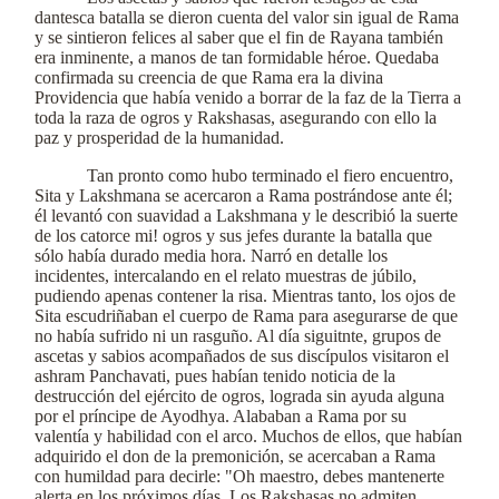
dantesca batalla se dieron cuenta del valor sin igual de Rama
y se sintieron felices al saber que el fin de Rayana también
era inminente, a manos de tan formidable héroe. Quedaba
confirmada su creencia de que Rama era la divina
Providencia que había venido a borrar de la faz de la Tierra a
toda la raza de ogros y Rakshasas, asegurando con ello la
paz y prosperidad de la humanidad.
Tan pronto como hubo terminado el fiero encuentro,
Sita y Lakshmana se acercaron a Rama postrándose ante él;
él levantó con suavidad a Lakshmana y le describió la suerte
de los catorce mi! ogros y sus jefes durante la batalla que
sólo había durado media hora. Narró en detalle los
incidentes, intercalando en el relato muestras de júbilo,
pudiendo apenas contener la risa. Mientras tanto, los ojos de
Sita escudriñaban el cuerpo de Rama para asegurarse de que
no había sufrido ni un rasguño. Al día siguitnte, grupos de
ascetas y sabios acompañados de sus discípulos visitaron el
ashram Panchavati, pues habían tenido noticia de la
destrucción del ejército de ogros, lograda sin ayuda alguna
por el príncipe de Ayodhya. Alababan a Rama por su
valentía y habilidad con el arco. Muchos de ellos, que habían
adquirido el don de la premonición, se acercaban a Rama
con humildad para decirle: "Oh maestro, debes mantenerte
alerta en los próximos días. Los Rakshasas no admiten