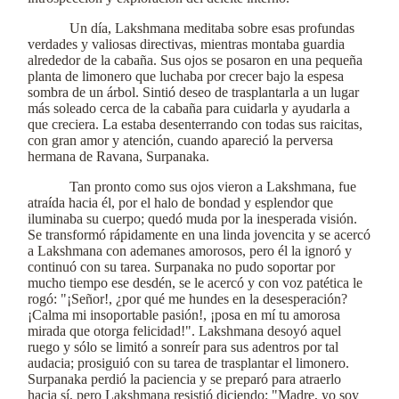
Un día, Lakshmana meditaba sobre esas profundas
verdades y valiosas directivas, mientras montaba guardia
alrededor de la cabaña. Sus ojos se posaron en una pequeña
planta de limonero que luchaba por crecer bajo la espesa
sombra de un árbol. Sintió deseo de trasplantarla a un lugar
más soleado cerca de la cabaña para cuidarla y ayudarla a
que creciera. La estaba desenterrando con todas sus raicitas,
con gran amor y atención, cuando apareció la perversa
hermana de Ravana, Surpanaka.
Tan pronto como sus ojos vieron a Lakshmana, fue
atraída hacia él, por el halo de bondad y esplendor que
iluminaba su cuerpo; quedó muda por la inesperada visión.
Se transformó rápidamente en una linda jovencita y se acercó
a Lakshmana con ademanes amorosos, pero él la ignoró y
continuó con su tarea. Surpanaka no pudo soportar por
mucho tiempo ese desdén, se le acercó y con voz patética le
rogó: "¡Señor!, ¿por qué me hundes en la desesperación?
¡Calma mi insoportable pasión!, ¡posa en mí tu amorosa
mirada que otorga felicidad!". Lakshmana desoyó aquel
ruego y sólo se limitó a sonreír para sus adentros por tal
audacia; prosiguió con su tarea de trasplantar el limonero.
Surpanaka perdió la paciencia y se preparó para atraerlo
hacia sí, pero Lakshmana resistió diciendo: "Madre, yo soy