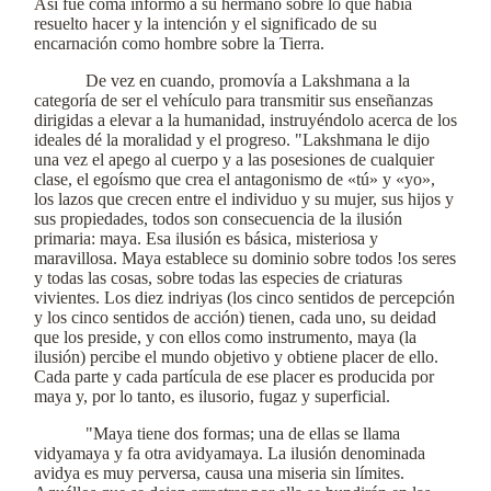
Así fue coma informó a su hermano sobre lo que había
resuelto hacer y la intención y el significado de su
encarnación como hombre sobre la Tierra.
De vez en cuando, promovía a Lakshmana a la
categoría de ser el vehículo para transmitir sus enseñanzas
dirigidas a elevar a la humanidad, instruyéndolo acerca de los
ideales dé la moralidad y el progreso. "Lakshmana le dijo
una vez el apego al cuerpo y a las posesiones de cualquier
clase, el egoísmo que crea el antagonismo de «tú» y «yo»,
los lazos que crecen entre el individuo y su mujer, sus hijos y
sus propiedades, todos son consecuencia de la ilusión
primaria: maya. Esa ilusión es básica, misteriosa y
maravillosa. Maya establece su dominio sobre todos !os seres
y todas las cosas, sobre todas las especies de criaturas
vivientes. Los diez indriyas (los cinco sentidos de percepción
y los cinco sentidos de acción) tienen, cada uno, su deidad
que los preside, y con ellos como instrumento, maya (la
ilusión) percibe el mundo objetivo y obtiene placer de ello.
Cada parte y cada partícula de ese placer es producida por
maya y, por lo tanto, es ilusorio, fugaz y superficial.
"Maya tiene dos formas; una de ellas se llama
vidyamaya y fa otra avidyamaya. La ilusión denominada
avidya es muy perversa, causa una miseria sin límites.