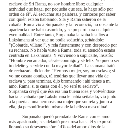
esclavo de Sri Rama, no soy hombre libre; cualquier
actividad que haga, por pequeña que sea, la hago sólo por
orden de él". Al escuchar sus palabras, y curiosos por saber
con quién estaba hablando, Sita y Rama salieron de la
cabaña. Rama vio a Surpanaka y la reconoció, no obstante la
apariencia que había asumido, y se preparó para cualquier
eventualidad. Entre tanto, Surpanaka lanzaba insultos a
Lakshmana al ver que no podía seducirlo, gritándole:
"¡Cobarde, villano!", y reía fuertemente y con desprecio por
su rechazo. No había visto a Rama; toda su atención estaba
centrada en Lakshmana. Y volviendo a suplicarle, insistía:
"Hombre encantador, cásate conmigo y sé feliz. Yo puedo ser
tu deleite y servirte con la mayor lealtad". Lakshmana trató
de rechazarla diciendo: "Hermosa mujer, soy un esclavo; si
yo me casara contigo, tú tendrías que llevar una vida de
esclava y, para terminar, dijo bromeando : ahí tienes a mi
amo, Rama; si te casas con é!, yo seré tu esclavo".
Surpanaka creyó que ésa era una buena idea y volviéndose
hacia ta cabaña que Lakshmana le había señalado, vio junto
a la puerta a una hermosísima mujer que sonreía y junto a
ella, ¡la personificación misma de la belleza masculina!
Surpanaka quedó prendada de Rama con el amor
más apasionado, se adelantó presurosa hacia él y expresó
llorando su desesperación: "¡Dios del amor, dios de la