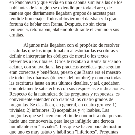
en Panchavati y que vivía en una cabaña similar a las de los
habitantes de la región se extendió por toda el área, de
manera que diariamente llegaban grupos de ascetas para
rendirle homenaje. Todos obtuvieron el darshan y la gran
fortuna de hablar con Rama. Después, no sin cierta
renuencia, retornaban, alabándolo durante el camino a sus
ermitas.
Algunos más llegaban con el propósito de resolver
las dudas que los importunaban al estudiar las escrituras y
definir e interpretar los códigos de moral o los textos
referentes a los rituales. Otros le rezaban a Rama buscando
aclarar, con su ayuda, si las prácticas ascéticas que seguían
eran correctas y benéficas, puesto que Rama era el maestro
de todos los dharmas (deberes del hombre) y conocía todas
las escrituras hasta en sus últimos detalles, y así, quedaban
completamente satisfechos con sus respuestas e indicaciones.
Respecto de la naturaleza de las preguntas y respuestas, es
conveniente entender con claridad los cuatro grados de
preguntas. Se clasifican, en general, en cuatro grupos: 1)
triviales; 2) inferiores; 3) aceptables y 4) loables. Las
preguntas que se hacen con el fin de conducir a otra persona
hacia una controversia, para luego infligirle una derrota
humillante son "triviales". Las que se hacen para demostrar
que uno es muy astuto y hábil son "inferiores". Preguntas