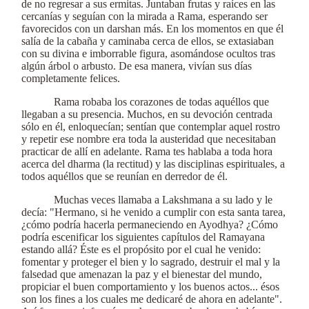
de no regresar a sus ermitas. Juntaban frutas y raíces en las
cercanías y seguían con la mirada a Rama, esperando ser
favorecidos con un darshan más. En los momentos en que él
salía de la cabaña y caminaba cerca de ellos, se extasiaban
con su divina e imborrable figura, asomándose ocultos tras
algún árbol o arbusto. De esa manera, vivían sus días
completamente felices.
Rama robaba los corazones de todas aquéllos que
llegaban a su presencia. Muchos, en su devoción centrada
sólo en él, enloquecían; sentían que contemplar aquel rostro
y repetir ese nombre era toda la austeridad que necesitaban
practicar de allí en adelante. Rama tes hablaba a toda hora
acerca del dharma (la rectitud) y las disciplinas espirituales, a
todos aquéllos que se reunían en derredor de él.
Muchas veces llamaba a Lakshmana a su lado y le
decía: "Hermano, si he venido a cumplir con esta santa tarea,
¿cómo podría hacerla permaneciendo en Ayodhya? ¿Cómo
podría escenificar los siguientes capítulos del Ramayana
estando allá? Éste es el propósito por el cual he venido:
fomentar y proteger el bien y lo sagrado, destruir el mal y la
falsedad que amenazan la paz y el bienestar del mundo,
propiciar el buen comportamiento y los buenos actos... ésos
son los fines a los cuales me dedicaré de ahora en adelante".