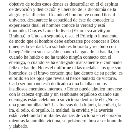
objetivo de todos estos dones es desarrollar en él el espíritu
de devoción y dedicación y liberarlo de la dicotomía de la
alegría y la aflicción. Cuando el hombre ve como Dios al
universo, desaparece la capacidad de éste de conceder la
experiencia dual; el hombre conoce la verdad y está
tranquilo. Dios es Uno e Indiviso (Ekam eva advitiyam
Brahma), o Uno sin segundo, o sea el Principio inmanente,
de modo que el hombre debe esforzarse por conocer a Dios,
quien es la verdad. Un soldado es honrado y recibido con
beneplácito en su casa sólo cuando ha ganado la batalla, no
cuando ha huido o no ha tenido ningún contacto con el
enemigo, o cuando se ha entregado mansamenfe o cambiado
feliz de bando. No es el uniforme ni las medallas los que son
honrados; es el bravo corazón que late dentro de su pecho, es
el brillo en los ojos que revela al héroe bañado de victoria.
Cada ser humano está dedicado a una batalla con los
insidiosos enemigos internos. ¿Cómo puede alguien moverse
con la cabeza erguida y un semblante orgulloso cuando sus
enemigos están celebrando su victoria dentro de él? ¿No es
una gran humillación? Las fuerzas de la lujuria, la codicia, la
ira, el odio, el orgullo, la maldad, la envidia y la avaricia
están celebrando triunfantes danzas de victoria en el corazón
mientras la humilde víctima, su prisionero, busca ser honrado
y alabado.