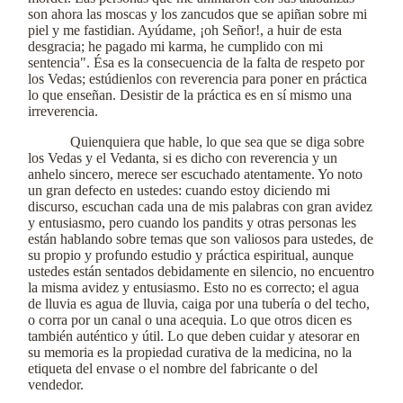
son ahora las moscas y los zancudos que se apiñan sobre mi
piel y me fastidian. Ayúdame, ¡oh Señor!, a huir de esta
desgracia; he pagado mi karma, he cumplido con mi
sentencia". Ésa es la consecuencia de la falta de respeto por
los Vedas; estúdienlos con reverencia para poner en práctica
lo que enseñan. Desistir de la práctica es en sí mismo una
irreverencia.
Quienquiera que hable, lo que sea que se diga sobre
los Vedas y el Vedanta, si es dicho con reverencia y un
anhelo sincero, merece ser escuchado atentamente. Yo noto
un gran defecto en ustedes: cuando estoy diciendo mi
discurso, escuchan cada una de mis palabras con gran avidez
y entusiasmo, pero cuando los pandits y otras personas les
están hablando sobre temas que son valiosos para ustedes, de
su propio y profundo estudio y práctica espiritual, aunque
ustedes están sentados debidamente en silencio, no encuentro
la misma avidez y entusiasmo. Esto no es correcto; el agua
de lluvia es agua de lluvia, caiga por una tubería o del techo,
o corra por un canal o una acequia. Lo que otros dicen es
también auténtico y útil. Lo que deben cuidar y atesorar en
su memoria es la propiedad curativa de la medicina, no la
etiqueta del envase o el nombre del fabricante o del
vendedor.