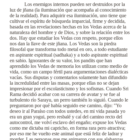
Los enemigos internos pueden ser destruidos por la
luz de jñana (la iluminación que acompaña al conocimiento
de la realidad). Para adquirir esa iluminación, uno tiene que
cultivar el espíritu de búsqueda imparcial, firme y decidida,
basada en las revelaciones hechas en los Vedas acerca de la
naturaleza del hombre y de Dios, y sobre la relación entre los
dos. Hay que estudiar los Vedas con respeto, porque ellos
nos dan la llave de este jñana. Los Vedas son la piedra
filosofal que transforma todo metal en oro, a todo estudiante
en aspirante espiritual (sadhaka) y a todo aspirante espiritual
en sabio. Ignorantes de su valor, los pandits que han
aprendido los Vedas de memoria los utilizan como medio de
vida, como un campo fértil para argumentaciones dialécticas
vacías. Sus disputas y comentarios solamente han difundido
la incredulidad entre las masas, porque ellas no se dejan
impresionar por el escolasticismo y los sofismas. Cuando Sri
Rama decidió acabar con su carrera de avatar y se fue al
turbulento río Sarayu, un perro también lo siguió. Cuando le
preguntaron por qué había seguido ese camino, dijo: "Yo
deseo ir al Paraíso con todos ustedes, en mi vida pasada yo
era un gran yogui, pero resbalé y caí del camino recto del
autocontrol, me volví esclavo del engaño; expuse los Vedas
como me dictaba mi capricho, en forma rara pero atractiva;
por eso me he vuelto este animal que está feliz de ladrar y
morder. Las personas que me animaron con sus alabanzas