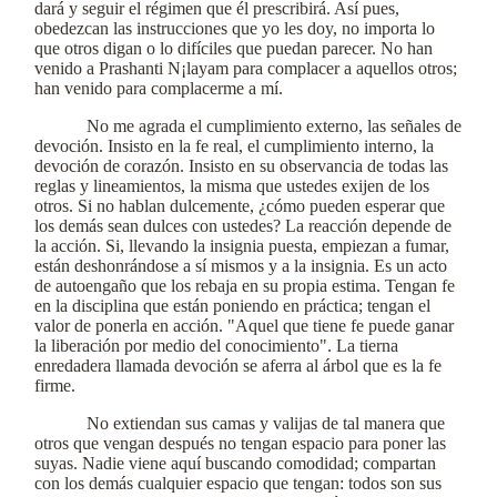
dará y seguir el régimen que él prescribirá. Así pues,
obedezcan las instrucciones que yo les doy, no importa lo
que otros digan o lo difíciles que puedan parecer. No han
venido a Prashanti N¡layam para complacer a aquellos otros;
han venido para complacerme a mí.
No me agrada el cumplimiento externo, las señales de
devoción. Insisto en la fe real, el cumplimiento interno, la
devoción de corazón. Insisto en su observancia de todas las
reglas y lineamientos, la misma que ustedes exijen de los
otros. Si no hablan dulcemente, ¿cómo pueden esperar que
los demás sean dulces con ustedes? La reacción depende de
la acción. Si, llevando la insignia puesta, empiezan a fumar,
están deshonrándose a sí mismos y a la insignia. Es un acto
de autoengaño que los rebaja en su propia estima. Tengan fe
en la disciplina que están poniendo en práctica; tengan el
valor de ponerla en acción. "Aquel que tiene fe puede ganar
la liberación por medio del conocimiento". La tierna
enredadera llamada devoción se aferra al árbol que es la fe
firme.
No extiendan sus camas y valijas de tal manera que
otros que vengan después no tengan espacio para poner las
suyas. Nadie viene aquí buscando comodidad; compartan
con los demás cualquier espacio que tengan: todos son sus