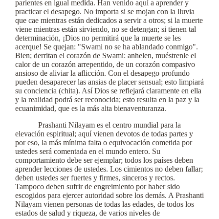
parientes en igual medida. Han venido aquí a aprender y
practicar el desapego. No importa si se mojan con la lluvia
que cae mientras están dedicados a servir a otros; si la muerte
viene mientras están sirviendo, no se detengan; si tienen tal
determinación, ¡Dios no permitirá que la muerte se les
acerque! Se quejan: "Swami no se ha ablandado conmigo".
Bien; derritan el corazón de Swami: anhelen, muéstrenle el
calor de un corazón arrepentido, de un corazón compasivo
ansioso de aliviar la aflicción. Con el desapego profundo
pueden desaparecer las ansias de placer sensual; esto limpiará
su conciencia (chita). Así Dios se reflejará claramente en ella
y la realidad podrá ser reconocida; esto resulta en la paz y la
ecuanimidad, que es la más alta bienaventuranza.
Prashanti Nilayam es el centro mundial para la
elevación espiritual; aquí vienen devotos de todas partes y
por eso, la más mínima falta o equivocación cometida por
ustedes será comentada en el mundo entero. Su
comportamiento debe ser ejemplar; todos los países deben
aprender lecciones de ustedes. Los cimientos no deben fallar;
deben ustedes ser fuertes y firmes, sinceros y rectos.
Tampoco deben sufrir de engreimiento por haber sido
escogidos para ejercer autoridad sobre los demás. A Prashanti
Nilayam vienen personas de todas las edades, de todos los
estados de salud y riqueza, de varios niveles de