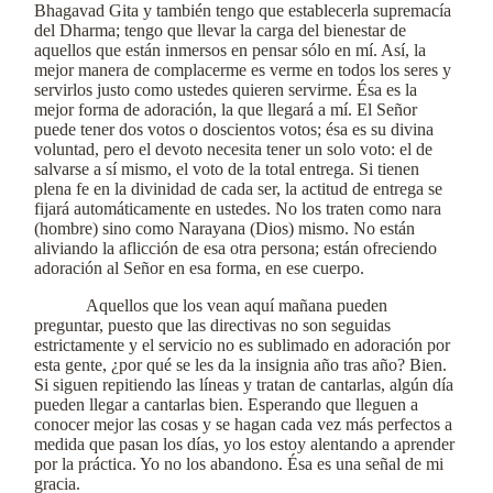
Bhagavad Gita y también tengo que establecerla supremacía
del Dharma; tengo que llevar la carga del bienestar de
aquellos que están inmersos en pensar sólo en mí. Así, la
mejor manera de complacerme es verme en todos los seres y
servirlos justo como ustedes quieren servirme. Ésa es la
mejor forma de adoración, la que llegará a mí. El Señor
puede tener dos votos o doscientos votos; ésa es su divina
voluntad, pero el devoto necesita tener un solo voto: el de
salvarse a sí mismo, el voto de la total entrega. Si tienen
plena fe en la divinidad de cada ser, la actitud de entrega se
fijará automáticamente en ustedes. No los traten como nara
(hombre) sino como Narayana (Dios) mismo. No están
aliviando la aflicción de esa otra persona; están ofreciendo
adoración al Señor en esa forma, en ese cuerpo.
Aquellos que los vean aquí mañana pueden
preguntar, puesto que las directivas no son seguidas
estrictamente y el servicio no es sublimado en adoración por
esta gente, ¿por qué se les da la insignia año tras año? Bien.
Si siguen repitiendo las líneas y tratan de cantarlas, algún día
pueden llegar a cantarlas bien. Esperando que lleguen a
conocer mejor las cosas y se hagan cada vez más perfectos a
medida que pasan los días, yo los estoy alentando a aprender
por la práctica. Yo no los abandono. Ésa es una señal de mi
gracia.