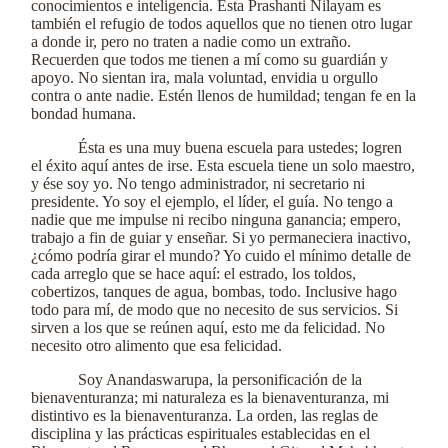
conocimientos e inteligencia. Esta Prashanti Nilayam es
también el refugio de todos aquellos que no tienen otro lugar
a donde ir, pero no traten a nadie como un extraño.
Recuerden que todos me tienen a mí como su guardián y
apoyo. No sientan ira, mala voluntad, envidia u orgullo
contra o ante nadie. Estén llenos de humildad; tengan fe en la
bondad humana.
Ésta es una muy buena escuela para ustedes; logren
el éxito aquí antes de irse. Esta escuela tiene un solo maestro,
y ése soy yo. No tengo administrador, ni secretario ni
presidente. Yo soy el ejemplo, el líder, el guía. No tengo a
nadie que me impulse ni recibo ninguna ganancia; empero,
trabajo a fin de guiar y enseñar. Si yo permaneciera inactivo,
¿cómo podría girar el mundo? Yo cuido el mínimo detalle de
cada arreglo que se hace aquí: el estrado, los toldos,
cobertizos, tanques de agua, bombas, todo. Inclusive hago
todo para mí, de modo que no necesito de sus servicios. Si
sirven a los que se reúnen aquí, esto me da felicidad. No
necesito otro alimento que esa felicidad.
Soy Anandaswarupa, la personificación de la
bienaventuranza; mi naturaleza es la bienaventuranza, mi
distintivo es la bienaventuranza. La orden, las reglas de
disciplina y las prácticas espirituales establecidas en el