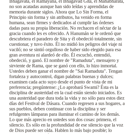
Bhagavata, el Ramayana, el Bhagavad Gita, el Mahabharata,
no son acatadas aunque han sido leídas y aprendidas de
memoria durante siglos. Ahora que Lo Sin Forma, el
Principio sin forma y sin atributos, ha venido en forma
humana, sean firmes y dedicados al cumplir las órdenes
dadas para su propia liberación. No rechacen el néctar de la
gracia cuando les es ofrecido. A Hanumán se le ordenó que
descubriera el paradero de Sita y él obedeció totalmente, sin
cuestionar, y tuvo éxito. Él no midió los peligros del viaje ni
vaciló; no se sintió orgulloso de haber sido elegido para esa
gran aventura ni alardeó de ello. Él escuchó, entendió,
obedeció, y ganó. El nombre de "Ramaduta", mensajero y
sirviente de Rama, que se ganó con ello, lo hizo inmortal.
Ustedes deben ganar el nombre de "Sai Ramaduta". Tengan
fortaleza y autocontrol, digan palabras buenas y dulces;
examinen cada acto suyo desde el punto de vista de mi
preferencia; pregúntense: ¿Lo aprobará Swami? Ésta es la
disciplina de austeridad en la cual están siendo iniciados. Es
una austeridad que dura toda la vida y no sólo para estos diez
días del Festival de Dásara. Cuando regresen a sus hogares, a
sus pueblos, deben continuar con la disciplina y ser
refulgentes lámparas para iluminar el camino de los demás.
Lo que más aprecio en ustedes son dos cosas: primera, el
silencio. Es sólo en la profundidad de ese silencio que la voz
de Dios puede ser oída. Hablen lo más bajo posible; lo