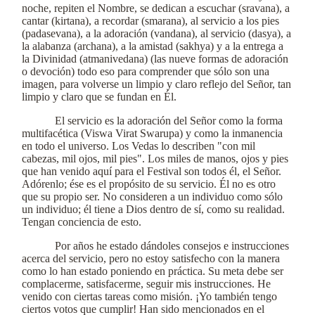
noche, repiten el Nombre, se dedican a escuchar (sravana), a
cantar (kirtana), a recordar (smarana), al servicio a los pies
(padasevana), a la adoración (vandana), al servicio (dasya), a
la alabanza (archana), a la amistad (sakhya) y a la entrega a
la Divinidad (atmanivedana) (las nueve formas de adoración
o devoción) todo eso para comprender que sólo son una
imagen, para volverse un limpio y claro reflejo del Señor, tan
limpio y claro que se fundan en Él.
El servicio es la adoración del Señor como la forma
multifacética (Viswa Virat Swarupa) y como la inmanencia
en todo el universo. Los Vedas lo describen "con mil
cabezas, mil ojos, mil pies". Los miles de manos, ojos y pies
que han venido aquí para el Festival son todos él, el Señor.
Adórenlo; ése es el propósito de su servicio. Él no es otro
que su propio ser. No consideren a un individuo como sólo
un individuo; él tiene a Dios dentro de sí, como su realidad.
Tengan conciencia de esto.
Por años he estado dándoles consejos e instrucciones
acerca del servicio, pero no estoy satisfecho con la manera
como lo han estado poniendo en práctica. Su meta debe ser
complacerme, satisfacerme, seguir mis instrucciones. He
venido con ciertas tareas como misión. ¡Yo también tengo
ciertos votos que cumplir! Han sido mencionados en el