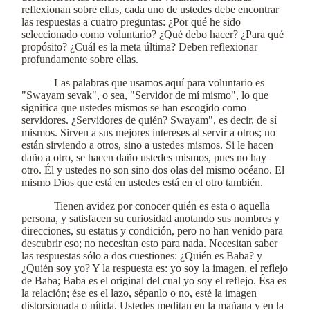
reflexionan sobre ellas, cada uno de ustedes debe encontrar
las respuestas a cuatro preguntas: ¿Por qué he sido
seleccionado como voluntario? ¿Qué debo hacer? ¿Para qué
propósito? ¿Cuál es la meta última? Deben reflexionar
profundamente sobre ellas.
Las palabras que usamos aquí para voluntario es
"Swayam sevak", o sea, "Servidor de mí mismo", lo que
significa que ustedes mismos se han escogido como
servidores. ¿Servidores de quién? Swayam", es decir, de sí
mismos. Sirven a sus mejores intereses al servir a otros; no
están sirviendo a otros, sino a ustedes mismos. Si le hacen
daño a otro, se hacen daño ustedes mismos, pues no hay
otro. Él y ustedes no son sino dos olas del mismo océano. El
mismo Dios que está en ustedes está en el otro también.
Tienen avidez por conocer quién es esta o aquella
persona, y satisfacen su curiosidad anotando sus nombres y
direcciones, su estatus y condición, pero no han venido para
descubrir eso; no necesitan esto para nada. Necesitan saber
las respuestas sólo a dos cuestiones: ¿Quién es Baba? y
¿Quién soy yo? Y la respuesta es: yo soy la imagen, el reflejo
de Baba; Baba es el original del cual yo soy el reflejo. Ésa es
la relación; ése es el lazo, sépanlo o no, esté la imagen
distorsionada o nítida. Ustedes meditan en la mañana y en la