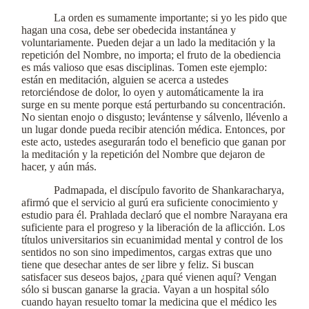
La orden es sumamente importante; si yo les pido que
hagan una cosa, debe ser obedecida instantánea y
voluntariamente. Pueden dejar a un lado la meditación y la
repetición del Nombre, no importa; el fruto de la obediencia
es más valioso que esas disciplinas. Tomen este ejemplo:
están en meditación, alguien se acerca a ustedes
retorciéndose de dolor, lo oyen y automáticamente la ira
surge en su mente porque está perturbando su concentración.
No sientan enojo o disgusto; levántense y sálvenlo, llévenlo a
un lugar donde pueda recibir atención médica. Entonces, por
este acto, ustedes asegurarán todo el beneficio que ganan por
la meditación y la repetición del Nombre que dejaron de
hacer, y aún más.
Padmapada, el discípulo favorito de Shankaracharya,
afirmó que el servicio al gurú era suficiente conocimiento y
estudio para él. Prahlada declaró que el nombre Narayana era
suficiente para el progreso y la liberación de la aflicción. Los
títulos universitarios sin ecuanimidad mental y control de los
sentidos no son sino impedimentos, cargas extras que uno
tiene que desechar antes de ser libre y feliz. Si buscan
satisfacer sus deseos bajos, ¿para qué vienen aquí? Vengan
sólo si buscan ganarse la gracia. Vayan a un hospital sólo
cuando hayan resuelto tomar la medicina que el médico les