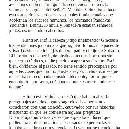
aversiones no tienen ninguna trascendencia. Todo es la
voluntad y la gracia del Señor". Mientras Vidura hablaba de
esta forma de las verdades espirituales fundamentales que
gobiernan los sucesos humanos, los hermanos Pandavas,
Yudishtira, Bhima, INakula y Sahadeva estaban sentados
juntos, escuchándolo absortos.
Kunti levantó la cabeza y dijo finalmente: "Gracias a
tus bendiciones ganamos la guerra, pero fuimos incapaces de
salvar las vidas de los hijos de Draupadi y el hijo de Subadra.
El infortunio nos persiguió obstinadamente. Por supuesto
que, como tú dices, nadie puede escapar a su destino. Está
bien, olvidemos el pasado, no tiene sentido preocuparse por
aquellas cosas que uno no puede arreglar. Debo decirles que
mi sed ha sido colmada considerablemente, por fin pude
encontrarte; por favor, cuéntanos dónde estuviste todo este
tiempo".
A todo esto Vidura contestó que había realizado
peregrinajes a varios lugares sagrados. Los hermanos
escucharon con gran atención, cautivados por sus historias,
insistiendo en que les contestara algunas preguntas.
Dharmaraja dijo varias veces que esperaba el día en que
pudiera tratar de emular todas esas sacras experiencias y
juntaba las palmas en reverencia cada vez que se mencionaba