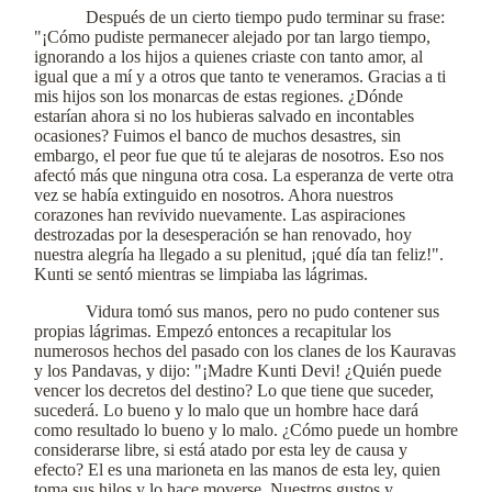
Después de un cierto tiempo pudo terminar su frase:
"¡Cómo pudiste permanecer alejado por tan largo tiempo,
ignorando a los hijos a quienes criaste con tanto amor, al
igual que a mí y a otros que tanto te veneramos. Gracias a ti
mis hijos son los monarcas de estas regiones. ¿Dónde
estarían ahora si no los hubieras salvado en incontables
ocasiones? Fuimos el banco de muchos desastres, sin
embargo, el peor fue que tú te alejaras de nosotros. Eso nos
afectó más que ninguna otra cosa. La esperanza de verte otra
vez se había extinguido en nosotros. Ahora nuestros
corazones han revivido nuevamente. Las aspiraciones
destrozadas por la desesperación se han renovado, hoy
nuestra alegría ha llegado a su plenitud, ¡qué día tan feliz!".
Kunti se sentó mientras se limpiaba las lágrimas.
Vidura tomó sus manos, pero no pudo contener sus
propias lágrimas. Empezó entonces a recapitular los
numerosos hechos del pasado con los clanes de los Kauravas
y los Pandavas, y dijo: "¡Madre Kunti Devi! ¿Quién puede
vencer los decretos del destino? Lo que tiene que suceder,
sucederá. Lo bueno y lo malo que un hombre hace dará
como resultado lo bueno y lo malo. ¿Cómo puede un hombre
considerarse libre, si está atado por esta ley de causa y
efecto? El es una marioneta en las manos de esta ley, quien
toma sus hilos y lo hace moverse. Nuestros gustos y