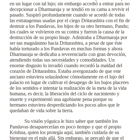
en un lugar con tal lujo; sin embargo accedió a entrar para no
decepcionar a Dharmaraja y se tendió en su cama a revivir el
pasado. Suspiró profundamente cuando se acordó de todas
las estratagemas usadas por el ciego Dritarashtra con el fin de
destruir a los Pandavas, los hijos de su otro hermano, Pandu;
los cuales se volvieron en su contra y fueron la causa de la
destrucción de su propio linaje. Admiraba a Dharmaraja por
ser tan magnánimo hacia Dritarashtra, a pesar de que éste
había torturado a los Pandavas en muchas formas y ahora
Dharmaraja se dedicaba a reverenciarlo con gran devoción,
atendiendo todas sus necesidades y comodidades. Un
enorme disgusto lo invadió cuando recordó la maldad del
corazón de Dritarashtra. Estaba avergonzado de que este
anciano estuviera solazándose cómodamente en el lujo del
palacio en lugar de cultivar el desapego de los bajos placeres
de los sentidos e intentar la realización de la meta de la vida
humana, es decir, la liberación del ciclo de nacimiento y
muerte y experimentó una agobiante pena porque su
hermano estuviera desperdiciando los pocos años que le
quedaban de vida sobre la tierra.
Su visión yóguica le hizo saber que también los
Pandavas desaparecerían en poco tiempo y que el propio
Krishna, quien los protegía aquí, también cuidaría de su
bienestar en el más allá. Sin embargo, se percató de que el