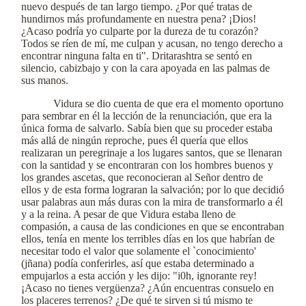
nuevo después de tan largo tiempo. ¿Por qué tratas de
hundirnos más profundamente en nuestra pena? ¡Dios!
¿Acaso podría yo culparte por la dureza de tu corazón?
Todos se ríen de mí, me culpan y acusan, no tengo derecho a
encontrar ninguna falta en ti". Dritarashtra se sentó en
silencio, cabizbajo y con la cara apoyada en las palmas de
sus manos.
Vidura se dio cuenta de que era el momento oportuno
para sembrar en él la lección de la renunciación, que era la
única forma de salvarlo. Sabía bien que su proceder estaba
más allá de ningún reproche, pues él quería que ellos
realizaran un peregrinaje a los lugares santos, que se llenaran
con la santidad y se encontraran con los hombres buenos y
los grandes ascetas, que reconocieran al Señor dentro de
ellos y de esta forma lograran la salvación; por lo que decidió
usar palabras aun más duras con la mira de transformarlo a él
y a la reina. A pesar de que Vidura estaba lleno de
compasión, a causa de las condiciones en que se encontraban
ellos, tenía en mente los terribles días en los que habrían de
necesitar todo el valor que solamente el `conocimiento'
(jñana) podía conferirles, así que estaba determinado a
empujarlos a esta acción y les dijo: "i0h, ignorante rey!
¡Acaso no tienes vergüenza? ¿Aún encuentras consuelo en
los placeres terrenos? ¿De qué te sirven si tú mismo te