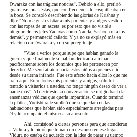
Dwaraka con las trágicas noticias". Debido a ello, prefirió
guardarse todas éstas, que con frecuencia le cosquilleaban en
la boca. Se consoló describiendo las glorias de Krishna y
dijo: "No me gusta visitar a mis parientes y amigos vestido
con las ropas de un asceta, es por esto que no visité a
ninguno de los jefes Yadavas como Nanda, Yashoda ni a los
demás", y permaneció callado. Y ya no se explayó más en
relación con Dwaraka y con su peregrinaje.
"Vine a verlos porque supe que habían ganado la
guerra y que finalmente se habían dedicado a reinar
pacíficamente sobre los dominios que les pertenecen por
derecho. Me sentí atraído hacia estos niños a quienes crié
desde su tierna infancia. Fue este afecto hacia ellos lo que me
trajo aquí. Entre todos mis parientes y amigos, sólo fui
tentado a visitarlos a ustedes, no tengo ningún deseo de ver a
nadie más". Al decir esto su conversación se dirigió hacia las
enseñanzas védicas que quería impartirles. Cuando terminó
la plática, Yudishtira le suplicó que se quedara en las
habitaciones que habían sido especialmente arregladas para
él y lo acompañó él mismo a su aposento.
Ahí, comisionó a ciertas personas para que atendieran
a Vidura y le pidió que tomara un descanso en ese lugar.
Vidura no estaba de acuerdo con la idea de pasar su tiempo