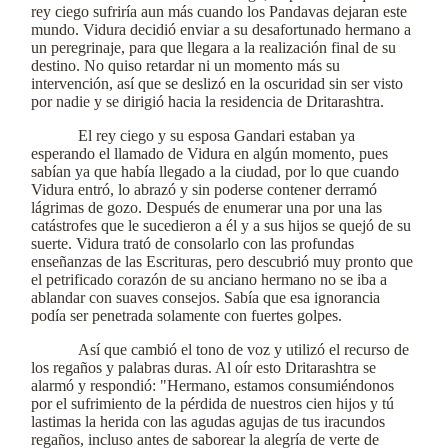
rey ciego sufriría aun más cuando los Pandavas dejaran este
mundo. Vidura decidió enviar a su desafortunado hermano a
un peregrinaje, para que llegara a la realización final de su
destino. No quiso retardar ni un momento más su
intervención, así que se deslizó en la oscuridad sin ser visto
por nadie y se dirigió hacia la residencia de Dritarashtra.
El rey ciego y su esposa Gandari estaban ya
esperando el llamado de Vidura en algún momento, pues
sabían ya que había llegado a la ciudad, por lo que cuando
Vidura entró, lo abrazó y sin poderse contener derramó
lágrimas de gozo. Después de enumerar una por una las
catástrofes que le sucedieron a él y a sus hijos se quejó de su
suerte. Vidura trató de consolarlo con las profundas
enseñanzas de las Escrituras, pero descubrió muy pronto que
el petrificado corazón de su anciano hermano no se iba a
ablandar con suaves consejos. Sabía que esa ignorancia
podía ser penetrada solamente con fuertes golpes.
Así que cambió el tono de voz y utilizó el recurso de
los regaños y palabras duras. Al oír esto Dritarashtra se
alarmó y respondió: "Hermano, estamos consumiéndonos
por el sufrimiento de la pérdida de nuestros cien hijos y tú
lastimas la herida con las agudas agujas de tus iracundos
regaños, incluso antes de saborear la alegría de verte de