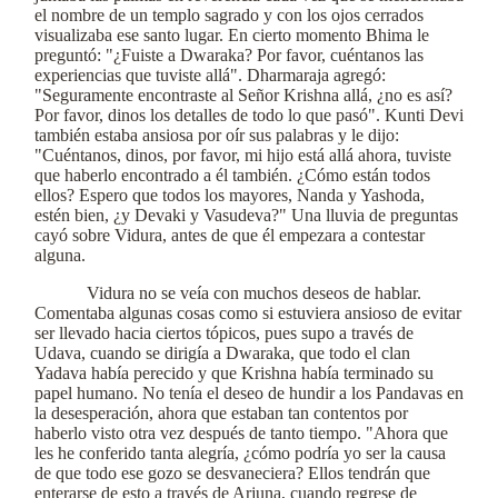
el nombre de un templo sagrado y con los ojos cerrados
visualizaba ese santo lugar. En cierto momento Bhima le
preguntó: "¿Fuiste a Dwaraka? Por favor, cuéntanos las
experiencias que tuviste allá". Dharmaraja agregó:
"Seguramente encontraste al Señor Krishna allá, ¿no es así?
Por favor, dinos los detalles de todo lo que pasó". Kunti Devi
también estaba ansiosa por oír sus palabras y le dijo:
"Cuéntanos, dinos, por favor, mi hijo está allá ahora, tuviste
que haberlo encontrado a él también. ¿Cómo están todos
ellos? Espero que todos los mayores, Nanda y Yashoda,
estén bien, ¿y Devaki y Vasudeva?" Una lluvia de preguntas
cayó sobre Vidura, antes de que él empezara a contestar
alguna.
Vidura no se veía con muchos deseos de hablar.
Comentaba algunas cosas como si estuviera ansioso de evitar
ser llevado hacia ciertos tópicos, pues supo a través de
Udava, cuando se dirigía a Dwaraka, que todo el clan
Yadava había perecido y que Krishna había terminado su
papel humano. No tenía el deseo de hundir a los Pandavas en
la desesperación, ahora que estaban tan contentos por
haberlo visto otra vez después de tanto tiempo. "Ahora que
les he conferido tanta alegría, ¿cómo podría yo ser la causa
de que todo ese gozo se desvaneciera? Ellos tendrán que
enterarse de esto a través de Arjuna, cuando regrese de