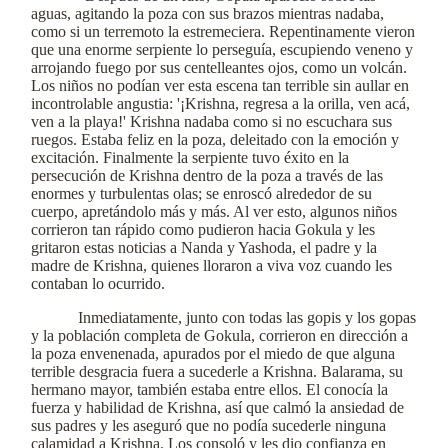
aguas, agitando la poza con sus brazos mientras nadaba,
como si un terremoto la estremeciera. Repentinamente vieron
que una enorme serpiente lo perseguía, escupiendo veneno y
arrojando fuego por sus centelleantes ojos, como un volcán.
Los niños no podían ver esta escena tan terrible sin aullar en
incontrolable angustia: '¡Krishna, regresa a la orilla, ven acá,
ven a la playa!' Krishna nadaba como si no escuchara sus
ruegos. Estaba feliz en la poza, deleitado con la emoción y
excitación. Finalmente la serpiente tuvo éxito en la
persecución de Krishna dentro de la poza a través de las
enormes y turbulentas olas; se enroscó alrededor de su
cuerpo, apretándolo más y más. Al ver esto, algunos niños
corrieron tan rápido como pudieron hacia Gokula y les
gritaron estas noticias a Nanda y Yashoda, el padre y la
madre de Krishna, quienes lloraron a viva voz cuando les
contaban lo ocurrido.
Inmediatamente, junto con todas las gopis y los gopas
y la población completa de Gokula, corrieron en dirección a
la poza envenenada, apurados por el miedo de que alguna
terrible desgracia fuera a sucederle a Krishna. Balarama, su
hermano mayor, también estaba entre ellos. El conocía la
fuerza y habilidad de Krishna, así que calmó la ansiedad de
sus padres y les aseguró que no podía sucederle ninguna
calamidad a Krishna. Los consoló y les dio confianza en