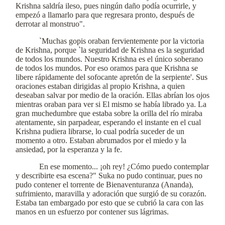
Krishna saldría ileso, pues ningún daño podía ocurrirle, y
empezó a llamarlo para que regresara pronto, después de
derrotar al monstruo".
`Muchas gopis oraban fervientemente por la victoria
de Krishna, porque `la seguridad de Krishna es la seguridad
de todos los mundos. Nuestro Krishna es el único soberano
de todos los mundos. Por eso oramos para que Krishna se
libere rápidamente del sofocante apretón de la serpiente'. Sus
oraciones estaban dirigidas al propio Krishna, a quien
deseaban salvar por medio de la oración. Ellas abrían los ojos
mientras oraban para ver si El mismo se había librado ya. La
gran muchedumbre que estaba sobre la orilla del río miraba
atentamente, sin parpadear, esperando el instante en el cual
Krishna pudiera librarse, lo cual podría suceder de un
momento a otro. Estaban abrumados por el miedo y la
ansiedad, por la esperanza y la fe.
En ese momento... ¡oh rey! ¿Cómo puedo contemplar
y describirte esa escena?" Suka no pudo continuar, pues no
pudo contener el torrente de Bienaventuranza (Ananda),
sufrimiento, maravilla y adoración que surgió de su corazón.
Estaba tan embargado por esto que se cubrió la cara con las
manos en un esfuerzo por contener sus lágrimas.