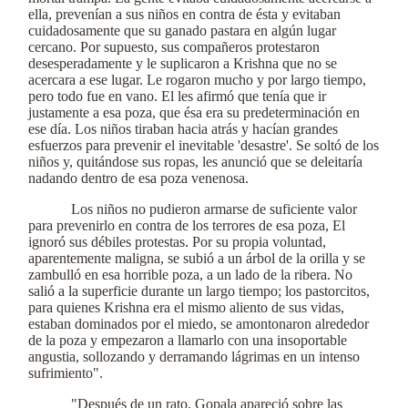
ella, prevenían a sus niños en contra de ésta y evitaban
cuidadosamente que su ganado pastara en algún lugar
cercano. Por supuesto, sus compañeros protestaron
desesperadamente y le suplicaron a Krishna que no se
acercara a ese lugar. Le rogaron mucho y por largo tiempo,
pero todo fue en vano. El les afirmó que tenía que ir
justamente a esa poza, que ésa era su predeterminación en
ese día. Los niños tiraban hacia atrás y hacían grandes
esfuerzos para prevenir el inevitable 'desastre'. Se soltó de los
niños y, quitándose sus ropas, les anunció que se deleitaría
nadando dentro de esa poza venenosa.
Los niños no pudieron armarse de suficiente valor
para prevenirlo en contra de los terrores de esa poza, El
ignoró sus débiles protestas. Por su propia voluntad,
aparentemente maligna, se subió a un árbol de la orilla y se
zambulló en esa horrible poza, a un lado de la ribera. No
salió a la superficie durante un largo tiempo; los pastorcitos,
para quienes Krishna era el mismo aliento de sus vidas,
estaban dominados por el miedo, se amontonaron alrededor
de la poza y empezaron a llamarlo con una insoportable
angustia, sollozando y derramando lágrimas en un intenso
sufrimiento".
"Después de un rato, Gopala apareció sobre las