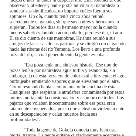
observar y obedecer; nadie podía adivinar su naturaleza o
sondear sus significados, no importe cuáles fueran sus
aptitudes. Un día, cuando tenía cinco años reunió
secretamente el ganado, sin que sus padres y hermanos lo
supieran. Todos los días su hermano mayor solía cuando
menos saberlo y también acompañarlo, pero ese día, ni aun
El se dio cuenta de sus maniobras. Krishna reunió a sus
amigos de las casas de las pastoras y se dirigió con el ganado
hacia las riberas del río Yamuna. Los llevó a una profunda
poza del río, la cual generalmente la gente evitaba".
"Esa poza tenía una siniestra historia. Ese tipo de
pozas tenían por naturaleza agua turbia y estancada, sin
embargo, la de esta poza era de color azul e hirviente; el agua
burbujeaba emitiendo vapores que se elevaban por el aire.
Como resultado había siempre una nube encima de ésta.
Cualquiera que respirara la atmósfera contaminada por estos
humos moría ante la consternación y asombro de todos. Los
pájaros que volaban inocentemente sobre esa poza eran
fatalmente envenenados, por lo que aleteaban violentamente
en su desesperación y caían muertos hacia sus
profundidades".
"Toda la gente de Gokula conocía muy bien esta
mortal trampa. La gente evitaba cuidadosamente acercarse a