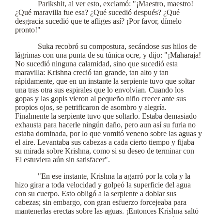
Parikshit, al ver esto, exclamó: "¡Maestro, maestro!
¿Qué maravilla fue esa? ¿Qué sucedió después? ¿Qué
desgracia sucedió que te afliges así? ¡Por favor, dímelo
pronto!"
Suka recobró su compostura, secándose sus hilos de
lágrimas con una punta de su túnica ocre, y dijo: "¡Maharaja!
No sucedió ninguna calamidad, sino que sucedió esta
maravilla: Krishna creció tan grande, tan alto y tan
rápidamente, que en un instante la serpiente tuvo que soltar
una tras otra sus espirales que lo envolvían. Cuando los
gopas y las gopis vieron al pequeño niño crecer ante sus
propios ojos, se petrificaron de asombro y alegría.
Finalmente la serpiente tuvo que soltarlo. Estaba demasiado
exhausta para hacerle ningún daño, pero aun así su furia no
estaba dominada, por lo que vomitó veneno sobre las aguas y
el aire. Levantaba sus cabezas a cada cierto tiempo y fijaba
su mirada sobre Krishna, como si su deseo de terminar con
El estuviera aún sin satisfacer".
"En ese instante, Krishna la agarró por la cola y la
hizo girar a toda velocidad y golpeó la superficie del agua
con su cuerpo. Esto obligó a la serpiente a doblar sus
cabezas; sin embargo, con gran esfuerzo forcejeaba para
mantenerlas erectas sobre las aguas. ¡Entonces Krishna saltó