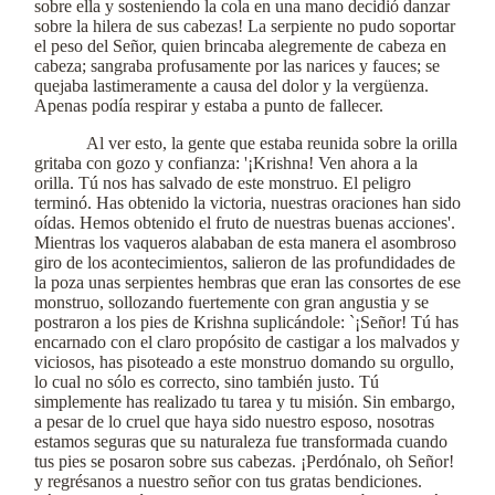
sobre ella y sosteniendo la cola en una mano decidió danzar
sobre la hilera de sus cabezas! La serpiente no pudo soportar
el peso del Señor, quien brincaba alegremente de cabeza en
cabeza; sangraba profusamente por las narices y fauces; se
quejaba lastimeramente a causa del dolor y la vergüenza.
Apenas podía respirar y estaba a punto de fallecer.
Al ver esto, la gente que estaba reunida sobre la orilla
gritaba con gozo y confianza: '¡Krishna! Ven ahora a la
orilla. Tú nos has salvado de este monstruo. El peligro
terminó. Has obtenido la victoria, nuestras oraciones han sido
oídas. Hemos obtenido el fruto de nuestras buenas acciones'.
Mientras los vaqueros alababan de esta manera el asombroso
giro de los acontecimientos, salieron de las profundidades de
la poza unas serpientes hembras que eran las consortes de ese
monstruo, sollozando fuertemente con gran angustia y se
postraron a los pies de Krishna suplicándole: `¡Señor! Tú has
encarnado con el claro propósito de castigar a los malvados y
viciosos, has pisoteado a este monstruo domando su orgullo,
lo cual no sólo es correcto, sino también justo. Tú
simplemente has realizado tu tarea y tu misión. Sin embargo,
a pesar de lo cruel que haya sido nuestro esposo, nosotras
estamos seguras que su naturaleza fue transformada cuando
tus pies se posaron sobre sus cabezas. ¡Perdónalo, oh Señor!
y regrésanos a nuestro señor con tus gratas bendiciones.