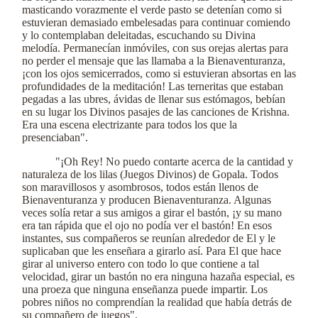
masticando vorazmente el verde pasto se detenían como si
estuvieran demasiado embelesadas para continuar comiendo
y lo contemplaban deleitadas, escuchando su Divina
melodía. Permanecían inmóviles, con sus orejas alertas para
no perder el mensaje que las llamaba a la Bienaventuranza,
¡con los ojos semicerrados, como si estuvieran absortas en las
profundidades de la meditación! Las terneritas que estaban
pegadas a las ubres, ávidas de llenar sus estómagos, bebían
en su lugar los Divinos pasajes de las canciones de Krishna.
Era una escena electrizante para todos los que la
presenciaban".
"¡Oh Rey! No puedo contarte acerca de la cantidad y
naturaleza de los lilas (Juegos Divinos) de Gopala. Todos
son maravillosos y asombrosos, todos están llenos de
Bienaventuranza y producen Bienaventuranza. Algunas
veces solía retar a sus amigos a girar el bastón, ¡y su mano
era tan rápida que el ojo no podía ver el bastón! En esos
instantes, sus compañeros se reunían alrededor de El y le
suplicaban que les enseñara a girarlo así. Para El que hace
girar al universo entero con todo lo que contiene a tal
velocidad, girar un bastón no era ninguna hazaña especial, es
una proeza que ninguna enseñanza puede impartir. Los
pobres niños no comprendían la realidad que había detrás de
su compañero de juegos".