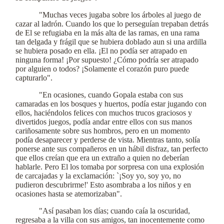
"Muchas veces jugaba sobre los árboles al juego de
cazar al ladrón. Cuando los que lo perseguían trepaban detrás
de El se refugiaba en la más alta de las ramas, en una rama
tan delgada y frágil que se hubiera doblado aun si una ardilla
se hubiera posado en ella. ¡El no podía ser atrapado en
ninguna forma! ¡Por supuesto! ¿Cómo podría ser atrapado
por alguien o todos? ¡Solamente el corazón puro puede
capturarlo".
"En ocasiones, cuando Gopala estaba con sus
camaradas en los bosques y huertos, podía estar jugando con
ellos, haciéndolos felices con muchos trucos graciosos y
divertidos juegos, podía andar entre ellos con sus manos
cariñosamente sobre sus hombros, pero en un momento
podía desaparecer y perderse de vista. Mientras tanto, solía
ponerse ante sus compañeros en un hábil disfraz, tan perfecto
que ellos creían que era un extraño a quien no deberían
hablarle. Pero El los tomaba por sorpresa con una explosión
de carcajadas y la exclamación: `¡Soy yo, soy yo, no
pudieron descubrirme!' Esto asombraba a los niños y en
ocasiones hasta se atemorizaban".
"Así pasaban los días; cuando caía la oscuridad,
regresaba a la villa con sus amigos, tan inocentemente como