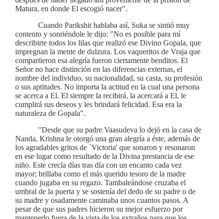
Matura, en donde El escogió nacer".
Cuando Parikshit hablaba así, Suka se sintió muy
contento y sonriéndole le dijo: "No es posible para mí
describirte todos los lilas que realizó ese Divino Gopala, que
impregnan la mente de dulzura. Los vaqueritos de Vraja que
compartieron esa alegría fueron ciertamente benditos. El
Señor no hace distinción en las diferencias externas, el
nombre del individuo, su nacionalidad, su casta, su profesión
o sus aptitudes. No importa la actitud en la cual una persona
se acerca a El. El siempre la recibirá, la acercará a El, le
cumplirá sus deseos y les brindará felicidad. Esa era la
naturaleza de Gopala".
"Desde que su padre Vaasudeva lo dejó en la casa de
Nanda, Krishna le otorgó una gran alegría a éste, además de
los agradables gritos de `Victoria' que sonaron y resonaron
en ese lugar como resultado de la Divina prestancia de ese
niño. Este crecía días tras día con un encanto cada vez
mayor; brillaba como el más querido tesoro de la madre
cuando jugaba en su regazo. Tambaleándose cruzaba el
umbral de la puerta y se sostenía del dedo de su padre o de
su madre y osadamente caminaba unos cuantos pasos. A
pesar de que sus padres hicieron su mejor esfuerzo por
mantenerlo fuera de la vista de los extraños para que los