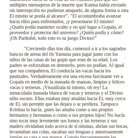
múltiples mensajeros de la muerte que Kamsa había enviado
sin interrupción no pudieran atraparlo, de alguna forma u otra
El mismo se ponía al alcance". "El acostumbraba avanzar
hacia ellos para enfrentarlos, ¡y presentarse El mismo!
¿Quién podía mantener oculto y en qué lugar a Gopala, el
proveedor y protector del universo? ¿Quién podía y cómo?
¡Oh Parikshit, todo esto es su juego Divino!"
"Creciendo días tras día, comenzó a ir a los sagrados
bancos de arena del río Yamuna para jugar junto con los
niños de las casas de las gopis que eran de su edad. Los
padres se esforzaban en detenerlo, pero no podían. Al igual
que sus compañeros, El conducía las vacas hacia los
pastizales. Verdaderamente era una escena fascinante ver a
Gopala en medio de la manada de mansas, limpias y felices
vacas y terneras. ¡Visualízala tú mismo, oh rey! La
inmaculada manada blanca de vacas y terneras y el Divino
niño oscuro. Ellas estaban muy atraídas hacia El, muy cerca
de El, sin permitir que las dejara o se perdiera. Tampoco
Krishna lo hacía, ¡pues las amaba como a sus propios
hermanos y hermanas o como a sus propios hijos! No hacía
sino tocar muy levemente sus lomos y las terneras y sus
madres olvidaban todo acerca de sí mismas, abrían sus bocas,
levantaban sus colas, sacaban sus lenguas y amorosamente
lamían su cara y sus manos. Gopala frecuentemente las