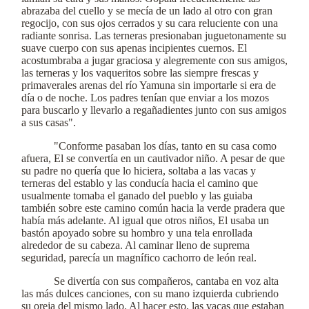
abrazaba del cuello y se mecía de un lado al otro con gran
regocijo, con sus ojos cerrados y su cara reluciente con una
radiante sonrisa. Las terneras presionaban juguetonamente su
suave cuerpo con sus apenas incipientes cuernos. El
acostumbraba a jugar graciosa y alegremente con sus amigos,
las terneras y los vaqueritos sobre las siempre frescas y
primaverales arenas del río Yamuna sin importarle si era de
día o de noche. Los padres tenían que enviar a los mozos
para buscarlo y llevarlo a regañadientes junto con sus amigos
a sus casas".
"Conforme pasaban los días, tanto en su casa como
afuera, El se convertía en un cautivador niño. A pesar de que
su padre no quería que lo hiciera, soltaba a las vacas y
terneras del establo y las conducía hacia el camino que
usualmente tomaba el ganado del pueblo y las guiaba
también sobre este camino común hacia la verde pradera que
había más adelante. Al igual que otros niños, El usaba un
bastón apoyado sobre su hombro y una tela enrollada
alrededor de su cabeza. Al caminar lleno de suprema
seguridad, parecía un magnífico cachorro de león real.
Se divertía con sus compañeros, cantaba en voz alta
las más dulces canciones, con su mano izquierda cubriendo
su oreja del mismo lado. Al hacer esto, las vacas que estaban