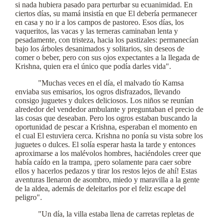
si nada hubiera pasado para perturbar su ecuanimidad. En
ciertos días, su mamá insistía en que El debería permanecer
en casa y no ir a los campos de pastoreo. Esos días, los
vaqueritos, las vacas y las terneras caminaban lenta y
pesadamente, con tristeza, hacia los pastizales: permanecían
bajo los árboles desanimados y solitarios, sin deseos de
comer o beber, pero con sus ojos expectantes a la llegada de
Krishna, quien era el único que podía darles vida".
"Muchas veces en el día, el malvado tío Kamsa
enviaba sus emisarios, los ogros disfrazados, llevando
consigo juguetes y dulces deliciosos. Los niños se reunían
alrededor del vendedor ambulante y preguntaban el precio de
las cosas que deseaban. Pero los ogros estaban buscando la
oportunidad de pescar a Krishna, esperaban el momento en
el cual El estuviera cerca. Krishna no ponía su vista sobre los
juguetes o dulces. El solía esperar hasta la tarde y entonces
aproximarse a los malévolos hombres, haciéndoles creer que
había caído en la trampa, ¡pero solamente para caer sobre
ellos y hacerlos pedazos y tirar los restos lejos de ahí! Estas
aventuras llenaron de asombro, miedo y maravilla a la gente
de la aldea, además de deleitarlos por el feliz escape del
peligro".
"Un día, la villa estaba llena de carretas repletas de