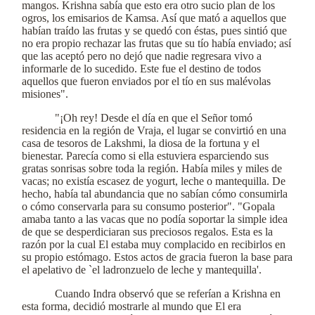
mangos. Krishna sabía que esto era otro sucio plan de los
ogros, los emisarios de Kamsa. Así que mató a aquellos que
habían traído las frutas y se quedó con éstas, pues sintió que
no era propio rechazar las frutas que su tío había enviado; así
que las aceptó pero no dejó que nadie regresara vivo a
informarle de lo sucedido. Este fue el destino de todos
aquellos que fueron enviados por el tío en sus malévolas
misiones".
"¡Oh rey! Desde el día en que el Señor tomó
residencia en la región de Vraja, el lugar se convirtió en una
casa de tesoros de Lakshmi, la diosa de la fortuna y el
bienestar. Parecía como si ella estuviera esparciendo sus
gratas sonrisas sobre toda la región. Había miles y miles de
vacas; no existía escasez de yogurt, leche o mantequilla. De
hecho, había tal abundancia que no sabían cómo consumirla
o cómo conservarla para su consumo posterior". "Gopala
amaba tanto a las vacas que no podía soportar la simple idea
de que se desperdiciaran sus preciosos regalos. Esta es la
razón por la cual El estaba muy complacido en recibirlos en
su propio estómago. Estos actos de gracia fueron la base para
el apelativo de `el ladronzuelo de leche y mantequilla'.
Cuando Indra observó que se referían a Krishna en
esta forma, decidió mostrarle al mundo que El era