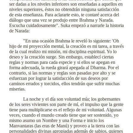
ser dadas a los niveles inferiores son enseñadas a aquellos en
niveles superiores, éstos no obtendrán ninguna satisfacción
de esta enseñanza. Para aclararte esto, te contaré acerca del
diálogo que una vez se produjo entre Brahma y Narada.
Escucha cuidadosamente". Suka empezó a narrarle la historia
de Narada:
"En una ocasión Brahma le reveló lo siguiente: 'Oh
hijo de mi proyección mental, la creación es mi tarea, a través
de la cual realizo mi misión, mi disciplina espiritual. Yo lo
deseo y la creación surge. Sin embargo, establecí ciertas
reglas y normas para cada especie y si ellos se apegan en
forma adecuada, la rueda girará apegada al Dharma. Por el
contrario, si las normas y reglas son pasadas por alto y se
esfuerzan por lograr la satisfacción de sus deseos por
caminos errados y torcidos, ellos tendrán que sufrir muchas
miserias.
La noche y el día son voluntad mía; los gobernantes
de los seres vivientes son parte de mí, el impulso que la gente
tiene para multiplicarse es el reflejo de mi voluntad. Algunas
veces, cuando el mundo creado tiene que ser sostenido, yo
mismo asumo un Nombre y una Forma e inicio los
Manvantaras (las eras de Manú) y proveo a la tierra con las
personalidades divinas apropiadas además de sabios, quienes