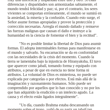
diferencias y disparidades son armonizadas sabiamente, el
mundo tendrá felicidad y paz; si, por el contrario, los seres
vivientes se comportan erróneamente, el mundo se sumirá en
la ansiedad, la miseria y la confusión. Cuando esto surge, el
Señor asume formas apropiadas y provee la protección y
corrección necesarias. Arregla el mundo dañado y remueve
las fuerzas malignas que causan el daño e instruye a la
humanidad en la ciencia de fomentar el bien y la rectitud".
"No es posible limitar la libertad de Dios para asumir
formas. El adopta interminables formas para manifestarse en
el mundo y salvarlo. Su encarnación se da en conformidad
con las necesidades de la crisis del momento. Cuando la
tierra se lamentaba bajo la injusticia de Hiranyaksha, El tuvo
que aparecer como jabalí, tomando forma y equipado con
atributos, a pesar de que en esencia no tiene forma ni
atributos. La voluntad de Dios es misteriosa, no puede ser
explicada por categorías o por efectos. Está más allá de la
imaginación y razonamiento humanos. Sólo puede ser
comprendido por aquellos que lo han conocido y no por los
que han adquirido la erudición o un intelecto agudo. La
causa y el efecto están ligados integralmente".
"Un día, cuando Brahma estaba descansando un
momento sobre el trono, ¡salió de su nariz un jabalí tan