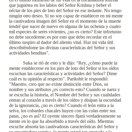
que juguetea en los labios del Señor Krishna y beber el
néctar de los pies de loto del Señor en ese instante. No tengo
ningún otro deseo. Si no soy capaz de establecer en mi mente
la cautivadora imagen del Señor en el momento de la muerte
tendré que nacer de nuevo en alguna de las ochenta y cuatro
mil especies de seres vivientes, ¿no es cierto? Este infortunio
no debe sucederme; es por esto que debo recordar en el
último suspiro al dador del aliento vital. Haz mi vida útil
describiéndome las divinas características del Señor y sus
actividades benditas".
Suka se rió de esto y le dijo: "Rey, ¿cómo puede la
mente establecerse en los pies de loto del Señor si los oídos
escuchan las características y actividades del Señor? Dime
cuál es tu opinión al respecto". Parikshit le respondió:
"Maestro, creo que no existe distinción entre Dios, su
nombre y sus atributos ¿es correcto esto? Cuando se narra y
se escucha la historia, el Nombre del Señor y sus cualidades
entran al corazón a través de los oídos y disipan la oscuridad
de la ignorancia, ¿no es cierto? Cuando el león entra a la
selva, los cobardes chacales huyen con las colas entre sus
patas, ¿no es así? El oyente sincero fijará verdaderamente su
mente en lo que ha absorbido a través del oído. Mientras
escuche absorta las cautivadoras características del Señor y
su encantadora sonrisa, la mente estará tan apegada a la