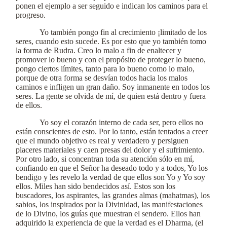
ponen el ejemplo a ser seguido e indican los caminos para el
progreso.
Yo también pongo fin al crecimiento ¡limitado de los
seres, cuando esto sucede. Es por esto que yo también tomo
la forma de Rudra. Creo lo malo a fin de enaltecer y
promover lo bueno y con el propósito de proteger lo bueno,
pongo ciertos límites, tanto para lo bueno como lo malo,
porque de otra forma se desvían todos hacia los malos
caminos e infligen un gran daño. Soy inmanente en todos los
seres. La gente se olvida de mí, de quien está dentro y fuera
de ellos.
Yo soy el corazón interno de cada ser, pero ellos no
están conscientes de esto. Por lo tanto, están tentados a creer
que el mundo objetivo es real y verdadero y persiguen
placeres materiales y caen presas del dolor y el sufrimiento.
Por otro lado, si concentran toda su atención sólo en mí,
confiando en que el Señor ha deseado todo y a todos, Yo los
bendigo y les revelo la verdad de que ellos son Yo y Yo soy
ellos. Miles han sido bendecidos así. Estos son los
buscadores, los aspirantes, las grandes almas (mahatmas), los
sabios, los inspirados por la Divinidad, las manifestaciones
de lo Divino, los guías que muestran el sendero. Ellos han
adquirido la experiencia de que la verdad es el Dharma, (el