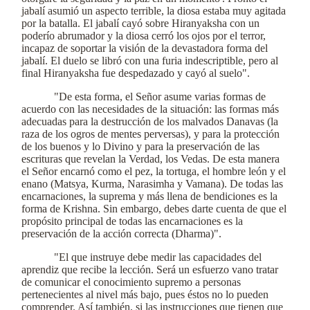
jabalí asumió un aspecto terrible, la diosa estaba muy agitada
por la batalla. El jabalí cayó sobre Hiranyaksha con un
poderío abrumador y la diosa cerró los ojos por el terror,
incapaz de soportar la visión de la devastadora forma del
jabalí. El duelo se libró con una furia indescriptible, pero al
final Hiranyaksha fue despedazado y cayó al suelo".
"De esta forma, el Señor asume varias formas de
acuerdo con las necesidades de la situación: las formas más
adecuadas para la destrucción de los malvados Danavas (la
raza de los ogros de mentes perversas), y para la protección
de los buenos y lo Divino y para la preservación de las
escrituras que revelan la Verdad, los Vedas. De esta manera
el Señor encarnó como el pez, la tortuga, el hombre león y el
enano (Matsya, Kurma, Narasimha y Vamana). De todas las
encarnaciones, la suprema y más llena de bendiciones es la
forma de Krishna. Sin embargo, debes darte cuenta de que el
propósito principal de todas las encarnaciones es la
preservación de la acción correcta (Dharma)".
"El que instruye debe medir las capacidades del
aprendiz que recibe la lección. Será un esfuerzo vano tratar
de comunicar el conocimiento supremo a personas
pertenecientes al nivel más bajo, pues éstos no lo pueden
comprender. Así también, si las instrucciones que tienen que