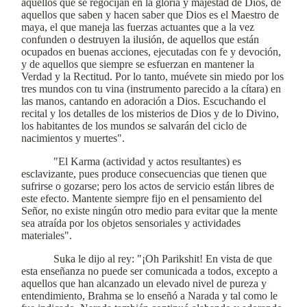
aquellos que se regocijan en la gloria y majestad de Dios, de
aquellos que saben y hacen saber que Dios es el Maestro de
maya, el que maneja las fuerzas actuantes que a la vez
confunden o destruyen la ilusión, de aquellos que están
ocupados en buenas acciones, ejecutadas con fe y devoción,
y de aquellos que siempre se esfuerzan en mantener la
Verdad y la Rectitud. Por lo tanto, muévete sin miedo por los
tres mundos con tu vina (instrumento parecido a la cítara) en
las manos, cantando en adoración a Dios. Escuchando el
recital y los detalles de los misterios de Dios y de lo Divino,
los habitantes de los mundos se salvarán del ciclo de
nacimientos y muertes".
"El Karma (actividad y actos resultantes) es
esclavizante, pues produce consecuencias que tienen que
sufrirse o gozarse; pero los actos de servicio están libres de
este efecto. Mantente siempre fijo en el pensamiento del
Señor, no existe ningún otro medio para evitar que la mente
sea atraída por los objetos sensoriales y actividades
materiales".
Suka le dijo al rey: "¡Oh Parikshit! En vista de que
esta enseñanza no puede ser comunicada a todos, excepto a
aquellos que han alcanzado un elevado nivel de pureza y
entendimiento, Brahma se lo enseñó a Narada y tal como le