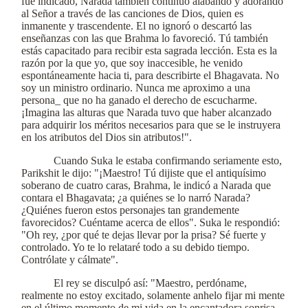
fue indicado, Narada también continuó alabando y adorando
al Señor a través de las canciones de Dios, quien es
inmanente y trascendente. El no ignoró o descartó las
enseñanzas con las que Brahma lo favoreció. Tú también
estás capacitado para recibir esta sagrada lección. Esta es la
razón por la que yo, que soy inaccesible, he venido
espontáneamente hacia ti, para describirte el Bhagavata. No
soy un ministro ordinario. Nunca me aproximo a una
persona_ que no ha ganado el derecho de escucharme.
¡Imagina las alturas que Narada tuvo que haber alcanzado
para adquirir los méritos necesarios para que se le instruyera
en los atributos del Dios sin atributos!".
Cuando Suka le estaba confirmando seriamente esto,
Parikshit le dijo: "¡Maestro! Tú dijiste que el antiquísimo
soberano de cuatro caras, Brahma, le indicó a Narada que
contara el Bhagavata; ¿a quiénes se lo narró Narada?
¿Quiénes fueron estos personajes tan grandemente
favorecidos? Cuéntame acerca de ellos". Suka le respondió:
"Oh rey, ¿por qué te dejas llevar por la prisa? Sé fuerte y
controlado. Yo te lo relataré todo a su debido tiempo.
Contrólate y cálmate".
El rey se disculpó así: "Maestro, perdóname,
realmente no estoy excitado, solamente anhelo fijar mi mente
en el último momento de mi vida en la encantadora sonrisa