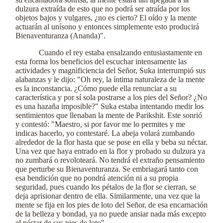
dulzura extraída de esto que no podrá ser atraída por los
objetos bajos y vulgares, ¿no es cierto? El oído y la mente
actuarán al unísono y entonces simplemente esto producirá
Bienaventuranza (Ananda)".
Cuando el rey estaba ensalzando entusiastamente en
esta forma los beneficios del escuchar intensamente las
actividades y magnificiencia del Señor, Suka interrumpió sus
alabanzas y le dijo: "Oh rey, la íntima naturaleza de la mente
es la inconstancia. ¿Cómo puede ella renunciar a su
característica y por sí sola postrarse a los pies del Señor? ¿No
es una hazaña imposible?" Suka estaba intentando medir los
sentimientos que llenaban la mente de Parikshit. Este sonrió
y contestó: "Maestro, si por favor me lo permites y me
indicas hacerlo, yo contestaré. La abeja volará zumbando
alrededor de la flor hasta que se pose en ella y beba su néctar.
Una vez que haya entrado en la flor y probado su dulzura ya
no zumbará o revoloteará. No tendrá el extraño pensamiento
que perturbe su Bienaventuranza. Se embriagará tanto con
esa bendición que no pondrá atención ni a su propia
seguridad, pues cuando los pétalos de la flor se cierran, se
deja aprisionar dentro de ella. Similarmente, una vez que la
mente se fija en los pies de loto del Señor, de esa encarnación
de la belleza y bondad, ya no puede ansiar nada más excepto
el néctar de sus pies de loto".