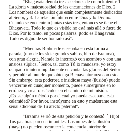
"Bhagavata denota tres secciones de conocimiento: 1.
La gloria y majestuosidad de las encarnaciones de Dios. 2.
Los nombres de aquellos que están completamente dedicados
al Señor, y 3. La relación íntima entre Dios y lo Divino.
Cuando se encuentran juntas estas tres, entonces se tiene el
Bhagavata. Todo lo que es visible no está más allá o fuera de
Dios. Por lo tanto, en pocas palabras, ¡todo es Bhagavata!
Todo es digno de ser honrado así".
"Mientras Brahma le enseñaba en esta forma a
parada, (uno de los siete grandes sabios, hijo de Brahma),
con gran alegría, Narada lo interrogó con asombro y con una
ansiosa súplica. `Señor, tal como Tú lo mandaste, yo estoy
ocupado ininterrumpidamente en cantar las glorias del Señor
y permitir al mundo que obtenga Bienaventuranza con esto.
Sin embargo, esta poderosa e insidiosa maya (ilusión) puede
vencerme en cualquier momento, puede sumergirme en lo
erróneo y crear obstáculos en el camino de mi misión.
¿Existe algún método por el cual yo pueda escapar a esta
calamidad? Por favor, instrúyeme en esto y muéstrame esta
señal adicional de Tu afecto paternal".
"Brahma se rió de esta petición y le contestó: `¡Hijo!
Tus palabras parecen infantiles. Las nubes de la ilusión
(maya) no pueden oscurecer la conciencia interior de