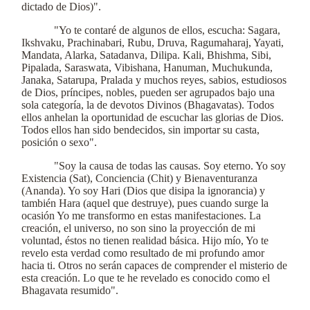
dictado de Dios)".
"Yo te contaré de algunos de ellos, escucha: Sagara,
Ikshvaku, Prachinabari, Rubu, Druva, Ragumaharaj, Yayati,
Mandata, Alarka, Satadanva, Dilipa. Kali, Bhishma, Sibi,
Pipalada, Saraswata, Vibishana, Hanuman, Muchukunda,
Janaka, Satarupa, Pralada y muchos reyes, sabios, estudiosos
de Dios, príncipes, nobles, pueden ser agrupados bajo una
sola categoría, la de devotos Divinos (Bhagavatas). Todos
ellos anhelan la oportunidad de escuchar las glorias de Dios.
Todos ellos han sido bendecidos, sin importar su casta,
posición o sexo".
"Soy la causa de todas las causas. Soy eterno. Yo soy
Existencia (Sat), Conciencia (Chit) y Bienaventuranza
(Ananda). Yo soy Hari (Dios que disipa la ignorancia) y
también Hara (aquel que destruye), pues cuando surge la
ocasión Yo me transformo en estas manifestaciones. La
creación, el universo, no son sino la proyección de mi
voluntad, éstos no tienen realidad básica. Hijo mío, Yo te
revelo esta verdad como resultado de mi profundo amor
hacia ti. Otros no serán capaces de comprender el misterio de
esta creación. Lo que te he revelado es conocido como el
Bhagavata resumido".