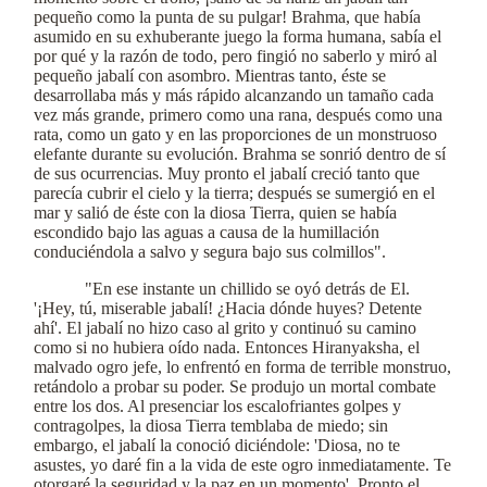
pequeño como la punta de su pulgar! Brahma, que había
asumido en su exhuberante juego la forma humana, sabía el
por qué y la razón de todo, pero fingió no saberlo y miró al
pequeño jabalí con asombro. Mientras tanto, éste se
desarrollaba más y más rápido alcanzando un tamaño cada
vez más grande, primero como una rana, después como una
rata, como un gato y en las proporciones de un monstruoso
elefante durante su evolución. Brahma se sonrió dentro de sí
de sus ocurrencias. Muy pronto el jabalí creció tanto que
parecía cubrir el cielo y la tierra; después se sumergió en el
mar y salió de éste con la diosa Tierra, quien se había
escondido bajo las aguas a causa de la humillación
conduciéndola a salvo y segura bajo sus colmillos".
"En ese instante un chillido se oyó detrás de El.
'¡Hey, tú, miserable jabalí! ¿Hacia dónde huyes? Detente
ahí'. El jabalí no hizo caso al grito y continuó su camino
como si no hubiera oído nada. Entonces Hiranyaksha, el
malvado ogro jefe, lo enfrentó en forma de terrible monstruo,
retándolo a probar su poder. Se produjo un mortal combate
entre los dos. Al presenciar los escalofriantes golpes y
contragolpes, la diosa Tierra temblaba de miedo; sin
embargo, el jabalí la conoció diciéndole: 'Diosa, no te
asustes, yo daré fin a la vida de este ogro inmediatamente. Te
otorgaré la seguridad y la paz en un momento'. Pronto el