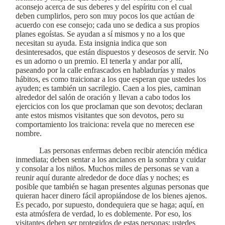
aconsejo acerca de sus deberes y del espíritu con el cual
deben cumplirlos, pero son muy pocos los que actúan de
acuerdo con ese consejo; cada uno se dedica a sus propios
planes egoístas. Se ayudan a sí mismos y no a los que
necesitan su ayuda. Esta insignia indica que son
desinteresados, que están dispuestos y deseosos de servir. No
es un adorno o un premio. El tenerla y andar por allí,
paseando por la calle enfrascados en habladurías y malos
hábitos, es como traicionar a los que esperan que ustedes los
ayuden; es también un sacrilegio. Caen a los pies, caminan
alrededor del salón de oración y llevan a cabo todos los
ejercicios con los que proclaman que son devotos; declaran
ante estos mismos visitantes que son devotos, pero su
comportamiento los traiciona: revela que no merecen ese
nombre.
Las personas enfermas deben recibir atención médica
inmediata; deben sentar a los ancianos en la sombra y cuidar
y consolar a los niños. Muchos miles de personas se van a
reunir aquí durante alrededor de doce días y noches; es
posible que también se hagan presentes algunas personas que
quieran hacer dinero fácil apropiándose de los bienes ajenos.
Es pecado, por supuesto, dondequiera que se haga; aquí, en
esta atmósfera de verdad, lo es doblemente. Por eso, los
visitantes deben ser protegidos de estas personas; ustedes