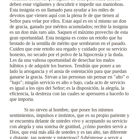
deben estar vigilantes y descubrir e impedir sus maniobras.
Esta insignia es un llamado para ayudar a los miles de
devotos que vienen aquí con la plena fe de que tienen al
Señor para velar por ellos. Estar aquí es en sí mismo un don
de gracia, ganado por méritos acumulados; recibir la insignia
es un don más raro aún. Saquen el máximo provecho de esta
gran oportunidad. Esta insignia es como un retoño que ha
brotado de la semilla de mérito que sembraron en el pasado.
Cuiden que este retoño sea regado y cuidado por su servicio
honesto, no secado por el polvo de la hipocresía y la duda.
Les da una valiosa oportunidad de desechar los malos
hábitos y de adquirir los buenos. Tendrán que poner a un
lado la arrogancia y el ansia de ostentación para que puedan
ganarse la gracia. Sirvan a las personas sin pensar en "alto" o
"bajo"; ningún servicio es alto o bajo, cada acto de servicio
es igual a los ojos del Señor; es la disposición, la alegría, la
eficiencia, la destreza con las cuales se apresuren a hacerlo lo
que importa.
Si no sirven al hombre, que posee los mismos
sentimientos, impulsos e instintos, que es su propio pariente y
se encuentra delante de ustedes vivo y aceptando su servicio
con alegría y una sonrisa de gratitud, ¿cómo pueden servir a
Dios, que está más allá de ustedes y es tan alto, tan diferente
y distante, tan potente y misterioso? Adiéstrense a servir a