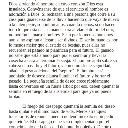
Dios sirviendo al hombre en cuyo corazón Dios está
instalado. Convénzanse de que el servicio al hombre es
adoración a Dios. Si rechazan a una persona que corre a su
casa para guarecerse de la lluvia haciendo que vaya de nuevo
a la intemperie, son inhumanos, cuando menos; si no hacen
todo lo que está en sus manos para aliviar el dolor del otro,
no podrán llamarse hombres. Sean por lo menos humanos
aun si no aspiran a llegar a ser divinos. El ser humano es por
lo menos mejor que el estado de bestias, pues ellas no
recuerdan el pasado ni planifican para el futuro. El ganado
no sabe que está arando para poder sembrar y llevar la
cosecha a casa al terminar la siega. El hombre apila sobre su
cabeza el pasado y el futuro, y como no siente seguridad,
añade el peso adicional del "seguro". El hombre está
agobiado de deseos; planea iluminar el futuro y borrar el
pasado. La pequeña semilla de deseo crece rápidamente
hasta convertirse en un fuerte árbol; por eso, deben quemar la
semilla en el fuego de la austeridad para que ya no pueda
brotar.
El fuego del desapego quemará la semilla del deseo
hasta quitarle el último trazo de vida. Meros arranques
transitorios de renunciamiento no tendrán éxito en impedir
que retoñe. El desapego debe ser complementado por el
conocimiento de la falsedad del mundo objetivo. De otro