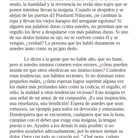
modo, la humildad y la reverencia no serán sino trajes que se
ponen mientras llevan la insignia. Cuando se despiden y se
alejan de las puertas d3 Prashanti Nilayam, ¡se cambian la
ropa y llevan los viejos harapos del arrogante egoísmo! Si
alguien usa palabras duras ccntra ustedes, no permitan que su
orgullo los lleve a desquitarse con más palabras duras. Si uno
de sus dedos lastima su ojo, no se vuelven contra él y se
vengan, ¿verdad? La persona que les habló duramente es
ustedes tanto como su pr,)pio dedo.
Le dicen a la gente que no hable alto, que no fume,
pero si ustedes mismos cometen estos errores, ¿cómo pueden
insistir en que otros obedezcan sus instrucciones? Controlen
estas tendencias; son hábitos recientes. Si no dominan estos
pequeños males, ¿cómo esperan lograr suprimir alguna vez
los males más profundos tales como la codicia, el orgullo, el
odio, la maldad u otras tendencias viciosas? Esta insignia es
una señal de mi amor, de mi compasión. ¡Es una inspiración,
una enseñanza, una bendición! Espera de ustedes que sean
virtuosos, un ejemplo para todos en devoción y entusiasmo.
Dondequiera que se encuentren, cualquiera que sea la hora,
cumplan con el deber que exige esta insignia, la tengan
puesta o no. Ayuden a los demás lo más posible; si no
pueden ayudarlos adecuadamente, por lo menos sientan su
dolor. Oren con todo su corazón así: "¡Qué pena, cuánto