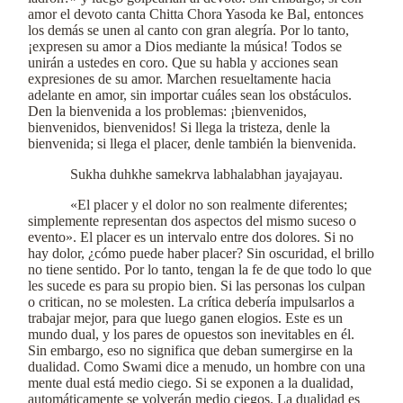
amor el devoto canta Chitta Chora Yasoda ke Bal, entonces
los demás se unen al canto con gran alegría. Por lo tanto,
¡expresen su amor a Dios mediante la música! Todos se
unirán a ustedes en coro. Que su habla y acciones sean
expresiones de su amor. Marchen resueltamente hacia
adelante en amor, sin importar cuáles sean los obstáculos.
Den la bienvenida a los problemas: ¡bienvenidos,
bienvenidos, bienvenidos! Si llega la tristeza, denle la
bienvenida; si llega el placer, denle también la bienvenida.
Sukha duhkhe samekrva labhalabhan jayajayau.
«El placer y el dolor no son realmente diferentes;
simplemente representan dos aspectos del mismo suceso o
evento». El placer es un intervalo entre dos dolores. Si no
hay dolor, ¿cómo puede haber placer? Sin oscuridad, el brillo
no tiene sentido. Por lo tanto, tengan la fe de que todo lo que
les sucede es para su propio bien. Si las personas los culpan
o critican, no se molesten. La crítica debería impulsarlos a
trabajar mejor, para que luego ganen elogios. Este es un
mundo dual, y los pares de opuestos son inevitables en él.
Sin embargo, eso no significa que deban sumergirse en la
dualidad. Como Swami dice a menudo, un hombre con una
mente dual está medio ciego. Si se exponen a la dualidad,
automáticamente se volverán medio ciegos. La dualidad es