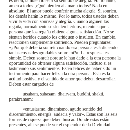
es débil, también lo será su sentido de alegría. Por lo tanto,
amen a todos. ¿Qué pierden al amar a todos? Nada en
absoluto. El amor puede conferir mucha alegría. Si sonríen,
los demás harán lo mismo. Por lo tanto, todos ustedes deben
vivir la vida con sonrisas y alegría. Cuando alguien los
regaña, normalmente se sienten heridos, mientras que la
persona que los regaña obtiene alguna satisfacción. No se
sientan heridos cuando los critiquen o insulten. En cambio,
reaccionen simplemente sonriendo. Pueden preguntarse:
«¿Por qué debería sonreír cuando esa persona está diciendo
tantas cosas desagradables sobre mí?». La respuesta es
simple. Deben sonreír porque le han dado a la otra persona la
oportunidad de obtener alguna satisfacción, incluso si es
lastimando sus sentimientos. Estén felices de haber sido un
instrumento para hacer feliz a la otra persona. Esta es la
actitud positiva y el sentido de amor que deben desarrollar.
Deben estar cargados de
utsaham, sahasam, dhairyam, buddhi, shakti,
parakramam:
«entusiasmo, dinamismo, agudo sentido del
discernimiento, energía, audacia y valor». Estas son las seis
formas de riqueza que deben buscar. Donde estas están
presentes, allí se puede ver el esplendor de la Divinidad.