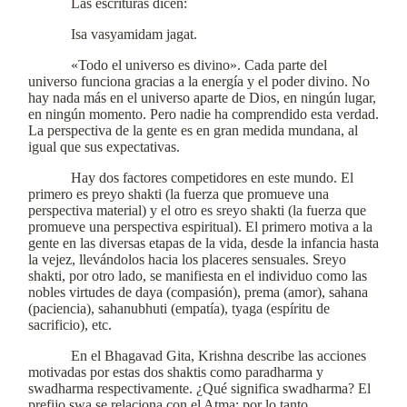
Las escrituras dicen:
Isa vasyamidam jagat.
«Todo el universo es divino». Cada parte del
universo funciona gracias a la energía y el poder divino. No
hay nada más en el universo aparte de Dios, en ningún lugar,
en ningún momento. Pero nadie ha comprendido esta verdad.
La perspectiva de la gente es en gran medida mundana, al
igual que sus expectativas.
Hay dos factores competidores en este mundo. El
primero es preyo shakti (la fuerza que promueve una
perspectiva material) y el otro es sreyo shakti (la fuerza que
promueve una perspectiva espiritual). El primero motiva a la
gente en las diversas etapas de la vida, desde la infancia hasta
la vejez, llevándolos hacia los placeres sensuales. Sreyo
shakti, por otro lado, se manifiesta en el individuo como las
nobles virtudes de daya (compasión), prema (amor), sahana
(paciencia), sahanubhuti (empatía), tyaga (espíritu de
sacrificio), etc.
En el Bhagavad Gita, Krishna describe las acciones
motivadas por estas dos shaktis como paradharma y
swadharma respectivamente. ¿Qué significa swadharma? El
prefijo swa se relaciona con el Atma; por lo tanto,