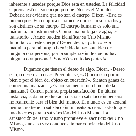
inherente a ustedes porque Dios está en ustedes. La felicidad
suprema está en su cuerpo porque Dios es el Morador.
Debería ser evidente que no son el cuerpo. Dicen, «Este es
mi cuerpo». Esto implica claramente que están separados y
son distintos de su cuerpo. El cuerpo humano es solo una
máquina, un instrumento. Como una burbuja de agua, es
transitorio. ¿Acaso pueden identificar su Uno Mismo
Inmortal con este cuerpo? Deben decir, «¡Utilizo esta
máquina para mi propio bien! ¡No la uso para bien de
ninguna otra persona, por la simple razón de que no hay
ninguna otra persona! ¡Soy «Yo» en todas partes!»
Digamos que tienen el deseo de algo. Dicen, «Deseo
esto, o deseo tal cosa». Pregúntense, «¿Quiero esto por mi
bien o por el bien del objeto en cuestión?». Sienten ganas de
comer una manzana. ¿Es por su bien o por el bien de la
manzana? Comen para su propia satisfacción. En última
instancia, cada individuo actúa para su satisfacción personal,
no realmente para el bien del mundo. El mundo es en general
neutral: no tiene ni satisfacción ni insatisfacción. Todo lo que
uno hace es para la satisfacción del Uno Mismo. La
satisfacción del Uno Mismo promueve el sacrificio del Uno
Mismo, que a su vez conduce a tomar conciencia del Uno
Mismo.