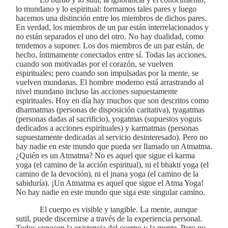
lo mundano y lo espiritual: formamos tales pares y luego
hacemos una distinción entre los miembros de dichos pares.
En verdad, los miembros de un par están interrelacionados y
no están separados el uno del otro. No hay dualidad, como
tendemos a suponer. Los dos miembros de un par están, de
hecho, íntimamente conectados entre sí. Todas las acciones,
cuando son motivadas por el corazón, se vuelven
espirituales; pero cuando son impulsadas por la mente, se
vuelven mundanas. El hombre moderno está arrastrando al
nivel mundano incluso las acciones supuestamente
espirituales. Hoy en día hay muchos que son descritos como
dharmatmas (personas de disposición caritativa), tyagatmas
(personas dadas al sacrificio), yogatmas (supuestos yoguis
dedicados a acciones espirituales) y karmatmas (personas
supuestamente dedicadas al servicio desinteresado). Pero no
hay nadie en este mundo que pueda ser llamado un Atmatma.
¿Quién es un Atmatma? No es aquel que sigue el karma
yoga (el camino de la acción espiritual), ni el bhakti yoga (el
camino de la devoción), ni el jnana yoga (el camino de la
sabiduría). ¡Un Atmatma es aquel que sigue el Atma Yoga!
No hay nadie en este mundo que siga este singular camino.
El cuerpo es visible y tangible. La mente, aunque
sutil, puede discernirse a través de la experiencia personal.
Todos conocen la existencia del cuerpo y la mente. Pero no