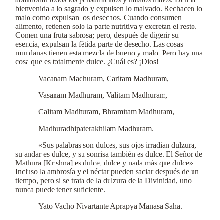
bienvenida a lo sagrado y expulsen lo malvado. Rechacen lo
malo como expulsan los desechos. Cuando consumen
alimento, retienen solo la parte nutritiva y excretan el resto.
Comen una fruta sabrosa; pero, después de digerir su
esencia, expulsan la fétida parte de desecho. Las cosas
mundanas tienen esta mezcla de bueno y malo. Pero hay una
cosa que es totalmente dulce. ¿Cuál es? ¡Dios!
Vacanam Madhuram, Caritam Madhuram,
Vasanam Madhuram, Valitam Madhuram,
Calitam Madhuram, Bhramitam Madhuram,
Madhuradhipaterakhilam Madhuram.
«Sus palabras son dulces, sus ojos irradian dulzura,
su andar es dulce, y su sonrisa también es dulce. El Señor de
Mathura [Krishna] es dulce, dulce y nada más que dulce».
Incluso la ambrosía y el néctar pueden saciar después de un
tiempo, pero si se trata de la dulzura de la Divinidad, uno
nunca puede tener suficiente.
Yato Vacho Nivartante Aprapya Manasa Saha.