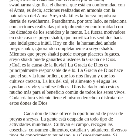
swadharma significa el dharma que está en conformidad con
el Atma, es decir, acciones realizadas en armonía con la
naturaleza del Atma. Sreyo shakti es la fuerza impulsora
detrás de swadharma. Paradharma, por otro lado, se relaciona
con acciones realizadas principalmente en conformidad con
los dictados de los sentidos y la mente. La fuerza motivadora
en este caso es preyo shakti, que moviliza los sentidos hacia
una indulgencia inútil. Hoy en día, la humanidad anhela
preyo shakti, ignorando completamente a sreyo shakti.
Mientras que preyo shakti puede otorgar placeres fugaces,
sreyo shakti puede ganarles a ustedes la Gracia de Dios.
¿Cuál es la causa de la lluvia? La Gracia de Dios es
principalmente responsable de ello. La Gracia de Dios hace
que el sol y la luna brillen, que los ríos fluyan y que los
cultivos crezcan. La luz del sol, el alimento y el agua les
ayudan a vivir y sentirse felices. Dios ha dado todo esto y
mucho más para el beneficio común de todos los seres vivos.
Cada criatura viviente tiene el mismo derecho a disfrutar de
estos dones de Dios.
Cada don de Dios ofrece la oportunidad de pasar de
preyas a sreyas. La gente está ocupada en todo tipo de
actividades mundanas. Cultivan el campo, recogen las
cosechas, consumen alimentos, estudian y adquieren diversos
tipos de conocimiento mundano, y así sucesivamente. Si