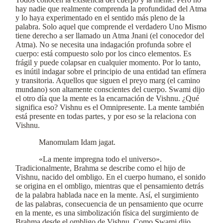
hay nadie que realmente comprenda la profundidad del Atma
y lo haya experimentado en el sentido más pleno de la
palabra. Solo aquel que comprende el verdadero Uno Mismo
tiene derecho a ser llamado un Atma Jnani (el conocedor del
Atma). No se necesita una indagación profunda sobre el
cuerpo: está compuesto solo por los cinco elementos. Es
frágil y puede colapsar en cualquier momento. Por lo tanto,
es inútil indagar sobre el principio de una entidad tan efímera
y transitoria. Aquellos que siguen el preyo marg (el camino
mundano) son altamente conscientes del cuerpo. Swami dijo
el otro día que la mente es la encarnación de Vishnu. ¿Qué
significa eso? Vishnu es el Omnipresente. La mente también
está presente en todas partes, y por eso se la relaciona con
Vishnu.
Manomulam Idam jagat.
«La mente impregna todo el universo».
Tradicionalmente, Brahma se describe como el hijo de
Vishnu, nacido del ombligo. En el cuerpo humano, el sonido
se origina en el ombligo, mientras que el pensamiento detrás
de la palabra hablada nace en la mente. Así, el surgimiento
de las palabras, consecuencia de un pensamiento que ocurre
en la mente, es una simbolización física del surgimiento de
Brahma desde el ombligo de Vishnu. Como Swami dijo