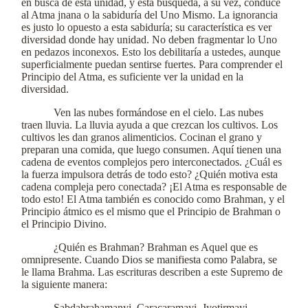
en busca de esta unidad, y esta búsqueda, a su vez, conduce
al Atma jnana o la sabiduría del Uno Mismo. La ignorancia
es justo lo opuesto a esta sabiduría; su característica es ver
diversidad donde hay unidad. No deben fragmentar lo Uno
en pedazos inconexos. Esto los debilitaría a ustedes, aunque
superficialmente puedan sentirse fuertes. Para comprender el
Principio del Atma, es suficiente ver la unidad en la
diversidad.
Ven las nubes formándose en el cielo. Las nubes
traen lluvia. La lluvia ayuda a que crezcan los cultivos. Los
cultivos les dan granos alimenticios. Cocinan el grano y
preparan una comida, que luego consumen. Aquí tienen una
cadena de eventos complejos pero interconectados. ¿Cuál es
la fuerza impulsora detrás de todo esto? ¿Quién motiva esta
cadena compleja pero conectada? ¡El Atma es responsable de
todo esto! El Atma también es conocido como Brahman, y el
Principio átmico es el mismo que el Principio de Brahman o
el Principio Divino.
¿Quién es Brahman? Brahman es Aquel que es
omnipresente. Cuando Dios se manifiesta como Palabra, se
le llama Brahma. Las escrituras describen a este Supremo de
la siguiente manera:
Sabdabrahamanyi, Caracaramayi, Jyotirmayi,