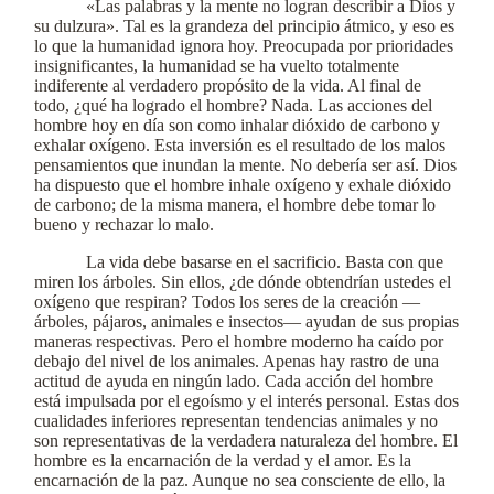
«Las palabras y la mente no logran describir a Dios y
su dulzura». Tal es la grandeza del principio átmico, y eso es
lo que la humanidad ignora hoy. Preocupada por prioridades
insignificantes, la humanidad se ha vuelto totalmente
indiferente al verdadero propósito de la vida. Al final de
todo, ¿qué ha logrado el hombre? Nada. Las acciones del
hombre hoy en día son como inhalar dióxido de carbono y
exhalar oxígeno. Esta inversión es el resultado de los malos
pensamientos que inundan la mente. No debería ser así. Dios
ha dispuesto que el hombre inhale oxígeno y exhale dióxido
de carbono; de la misma manera, el hombre debe tomar lo
bueno y rechazar lo malo.
La vida debe basarse en el sacrificio. Basta con que
miren los árboles. Sin ellos, ¿de dónde obtendrían ustedes el
oxígeno que respiran? Todos los seres de la creación —
árboles, pájaros, animales e insectos— ayudan de sus propias
maneras respectivas. Pero el hombre moderno ha caído por
debajo del nivel de los animales. Apenas hay rastro de una
actitud de ayuda en ningún lado. Cada acción del hombre
está impulsada por el egoísmo y el interés personal. Estas dos
cualidades inferiores representan tendencias animales y no
son representativas de la verdadera naturaleza del hombre. El
hombre es la encarnación de la verdad y el amor. Es la
encarnación de la paz. Aunque no sea consciente de ello, la