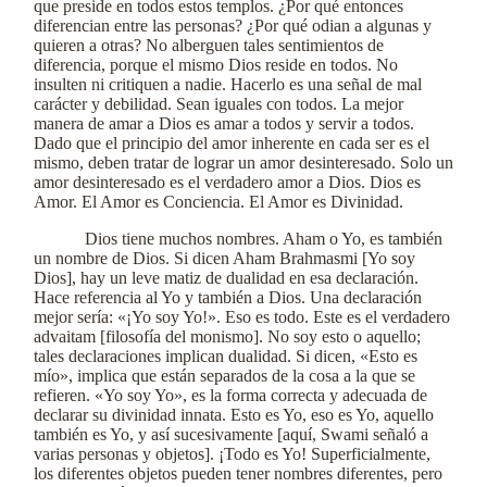
que preside en todos estos templos. ¿Por qué entonces
diferencian entre las personas? ¿Por qué odian a algunas y
quieren a otras? No alberguen tales sentimientos de
diferencia, porque el mismo Dios reside en todos. No
insulten ni critiquen a nadie. Hacerlo es una señal de mal
carácter y debilidad. Sean iguales con todos. La mejor
manera de amar a Dios es amar a todos y servir a todos.
Dado que el principio del amor inherente en cada ser es el
mismo, deben tratar de lograr un amor desinteresado. Solo un
amor desinteresado es el verdadero amor a Dios. Dios es
Amor. El Amor es Conciencia. El Amor es Divinidad.
Dios tiene muchos nombres. Aham o Yo, es también
un nombre de Dios. Si dicen Aham Brahmasmi [Yo soy
Dios], hay un leve matiz de dualidad en esa declaración.
Hace referencia al Yo y también a Dios. Una declaración
mejor sería: «¡Yo soy Yo!». Eso es todo. Este es el verdadero
advaitam [filosofía del monismo]. No soy esto o aquello;
tales declaraciones implican dualidad. Si dicen, «Esto es
mío», implica que están separados de la cosa a la que se
refieren. «Yo soy Yo», es la forma correcta y adecuada de
declarar su divinidad innata. Esto es Yo, eso es Yo, aquello
también es Yo, y así sucesivamente [aquí, Swami señaló a
varias personas y objetos]. ¡Todo es Yo! Superficialmente,
los diferentes objetos pueden tener nombres diferentes, pero