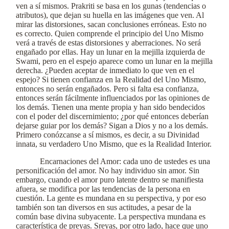
ven a sí mismos. Prakriti se basa en los gunas (tendencias o
atributos), que dejan su huella en las imágenes que ven. Al
mirar las distorsiones, sacan conclusiones erróneas. Esto no
es correcto. Quien comprende el principio del Uno Mismo
verá a través de estas distorsiones y aberraciones. No será
engañado por ellas. Hay un lunar en la mejilla izquierda de
Swami, pero en el espejo aparece como un lunar en la mejilla
derecha. ¿Pueden aceptar de inmediato lo que ven en el
espejo? Si tienen confianza en la Realidad del Uno Mismo,
entonces no serán engañados. Pero si falta esa confianza,
entonces serán fácilmente influenciados por las opiniones de
los demás. Tienen una mente propia y han sido bendecidos
con el poder del discernimiento; ¿por qué entonces deberían
dejarse guiar por los demás? Sigan a Dios y no a los demás.
Primero conózcanse a sí mismos, es decir, a su Divinidad
innata, su verdadero Uno Mismo, que es la Realidad Interior.
Encarnaciones del Amor: cada uno de ustedes es una
personificación del amor. No hay individuo sin amor. Sin
embargo, cuando el amor puro latente dentro se manifiesta
afuera, se modifica por las tendencias de la persona en
cuestión. La gente es mundana en su perspectiva, y por eso
también son tan diversos en sus actitudes, a pesar de la
común base divina subyacente. La perspectiva mundana es
característica de preyas. Sreyas, por otro lado, hace que uno