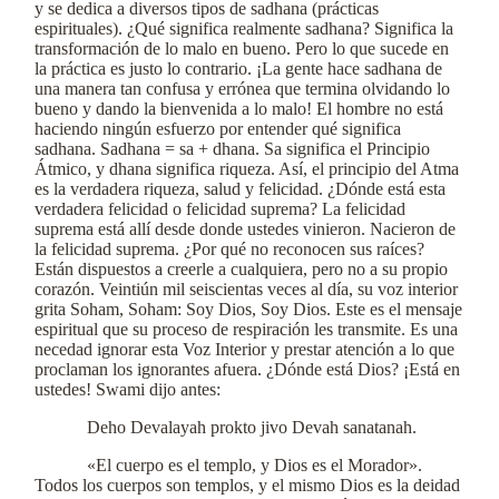
y se dedica a diversos tipos de sadhana (prácticas
espirituales). ¿Qué significa realmente sadhana? Significa la
transformación de lo malo en bueno. Pero lo que sucede en
la práctica es justo lo contrario. ¡La gente hace sadhana de
una manera tan confusa y errónea que termina olvidando lo
bueno y dando la bienvenida a lo malo! El hombre no está
haciendo ningún esfuerzo por entender qué significa
sadhana. Sadhana = sa + dhana. Sa significa el Principio
Átmico, y dhana significa riqueza. Así, el principio del Atma
es la verdadera riqueza, salud y felicidad. ¿Dónde está esta
verdadera felicidad o felicidad suprema? La felicidad
suprema está allí desde donde ustedes vinieron. Nacieron de
la felicidad suprema. ¿Por qué no reconocen sus raíces?
Están dispuestos a creerle a cualquiera, pero no a su propio
corazón. Veintiún mil seiscientas veces al día, su voz interior
grita Soham, Soham: Soy Dios, Soy Dios. Este es el mensaje
espiritual que su proceso de respiración les transmite. Es una
necedad ignorar esta Voz Interior y prestar atención a lo que
proclaman los ignorantes afuera. ¿Dónde está Dios? ¡Está en
ustedes! Swami dijo antes:
Deho Devalayah prokto jivo Devah sanatanah.
«El cuerpo es el templo, y Dios es el Morador».
Todos los cuerpos son templos, y el mismo Dios es la deidad