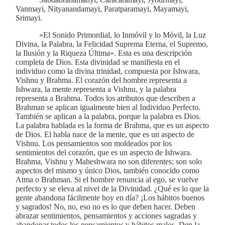
Vanmayi, Nityanandamayi, Paratparamayi, Mayamayi,
Srimayi.
«El Sonido Primordial, lo Inmóvil y lo Móvil, la Luz
Divina, la Palabra, la Felicidad Suprema Eterna, el Supremo,
la Ilusión y la Riqueza Última». Esta es una descripción
completa de Dios. Esta divinidad se manifiesta en el
individuo como la divina trinidad, compuesta por Ishwara,
Vishnu y Brahma. El corazón del hombre representa a
Ishwara, la mente representa a Vishnu, y la palabra
representa a Brahma. Todos los atributos que describen a
Brahman se aplican igualmente bien al Individuo Perfecto.
También se aplican a la palabra, porque la palabra es Dios.
La palabra hablada es la forma de Brahma, que es un aspecto
de Dios. El habla nace de la mente, que es un aspecto de
Vishnu. Los pensamientos son moldeados por los
sentimientos del corazón, que es un aspecto de Ishwara.
Brahma, Vishnu y Maheshwara no son diferentes; son solo
aspectos del mismo y único Dios, también conocido como
Atma o Brahman. Si el hombre renuncia al ego, se vuelve
perfecto y se eleva al nivel de la Divinidad. ¿Qué es lo que la
gente abandona fácilmente hoy en día? ¡Los hábitos buenos
y sagrados! No, no, eso no es lo que deben hacer. Deben
abrazar sentimientos, pensamientos y acciones sagradas y
abandonar todos los pensamientos y hábitos malos. Den la