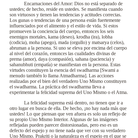
Encarnaciones del Amor: Dios no está separado de
ustedes; de hecho, reside en ustedes. Se manifiesta cuando
son virtuosos y tienen las tendencias y actitudes correctas.
Los gunas o tendencias de una persona están fuertemente
influenciados por el alimento y el estilo de vida. Si estos
promueven la conciencia del cuerpo, entonces los seis
enemigos mortales, kama (deseo), krodha (ira), lobha
(codicia), moha (apego), mada (orgullo) y matsarya (celos),
abruman a la persona. Si uno se eleva por encima del cuerpo
al nivel del corazón, entonces las cualidades divinas de
prema (amor), daya (compasión), sahana (paciencia) y
sahanubhuti (empatía) se manifiestan en la persona. Estas
virtudes constituyen la esencia del swadharma [Swami a
menudo también lo llama Atmadharma]. Las acciones
realizadas por el bien del verdadero Uno Mismo constituyen
el swadharma. La práctica del swadharma lleva a
experimentar la felicidad suprema del Uno Mismo o el Atma.
La felicidad suprema está dentro, no tienen que ir a
otro lugar en busca de ella. De hecho, ¡no hay nada más que
ustedes! Lo que piensan que ven afuera es solo un reflejo de
su propio Uno Mismo Interior. Algunas de las imágenes
reflejadas pueden parecer distorsionadas, pero eso es un
defecto del espejo y no tiene nada que ver con su verdadero
Uno Mismo. Prakriti o la naturaleza es el espejo en el que se