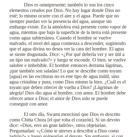
Dios es omnipresente; también lo son los cinco
elementos creados por Dios. No hay lugar donde Dios no
esté; lo mismo ocurre con el aire y el agua. Puede que no
siempre puedan ver la presencia del agua, aunque sin
embargo existe. En la atmósfera está presente como vapor de
agua, mientras que bajo la superficie de la tierra está presente
como agua subterránea. Cuando el hombre se vuelve
malvado, el nivel del agua comienza a descender, sugiriendo
que el agua divina no desea ver la cara del hombre. El agua
se siente disgustada. Dice: «¿Por qué debería ver y ser útil a
un tipo tan malvado?» y luego se esconde. O bien, se vuelve
salobre e imbebible. El hombre entonces derrama lágrimas,
¡que también son saladas! Lo que se describe como toyam
[agua] en las escrituras no es este tipo de agua inútil, sino
agua cristalina y pura, como Dios mismo la hizo. ¿Cuál es el
toyam que deben ofrecer de vuelta a Dios? ¡Lágrimas de
alegría! Dios dio agua al hombre, con amor. El hombre debe
ofrecer amor a Dios; el amor de Dios solo se puede
conseguir con amor.
El otro día, Swami mencionó que Dios es descrito
como Chitta Chora [el que roba el corazón]. Si un devoto
dice: «Dios, eres un gran ladrón», otros objetarían.
Preguntarían: «¿Cómo te atreves a describir a Dios como
ladrón?» y luego golpearían al devoto. Sin embargo, si con