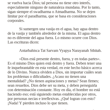
se vuelva hacia Dios; tal persona no tiene otro interés,
especialmente ninguno de naturaleza mundana. Por lo tanto,
sigan siempre el swadharma o Atmadharma. No se dejen
limitar por el paradharma, que se basa en consideraciones
corporales.
Si sumergen una vasija en el agua, hay agua dentro
de la vasija y también alrededor de la misma. El agua dentro
no es diferente del agua fuera. Lo mismo ocurre con Dios.
Las escrituras dicen:
Antarbahisca Tat Sarvam Vyapya Narayanah Sthitah.
«Dios está presente dentro, fuera, y en todas partes».
Es el mismo Dios quien está dentro y fuera. Deben tener una
fe inquebrantable en esta verdad, en este hecho básico acerca
de lo Divino. Nunca olviden a Dios, sin importar cuáles sean
los problemas o dificultades. ¿Acaso no tienen una
mentalidad? ¿No tienen aspiraciones y metas? Sean firmes;
sean resueltos. Dios debe ser su meta, y deben perseguirla
con determinación constante. Hoy en día, el hombre no está
haciendo eso; está siguiendo metas establecidas por otros,
por personas necias e irreflexivas. ¿Qué logran con esto?
¡Nada! Y pierden incluso lo que tienen.