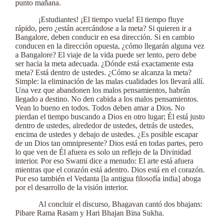
punto mañana.
¡Estudiantes! ¡El tiempo vuela! El tiempo fluye
rápido, pero ¿están acercándose a la meta? Si quieren ir a
Bangalore, deben conducir en esa dirección. Si en cambio
conducen en la dirección opuesta, ¿cómo llegarán alguna vez
a Bangalore? El viaje de la vida puede ser lento, pero debe
ser hacia la meta adecuada. ¿Dónde está exactamente esta
meta? Está dentro de ustedes. ¿Cómo se alcanza la meta?
Simple: la eliminación de las malas cualidades los llevará allí.
Una vez que abandonen los malos pensamientos, habrán
llegado a destino. No den cabida a los malos pensamientos.
Vean lo bueno en todos. Todos deben amar a Dios. No
pierdan el tiempo buscando a Dios en otro lugar; Él está justo
dentro de ustedes, alrededor de ustedes, detrás de ustedes,
encima de ustedes y debajo de ustedes. ¿Es posible escapar
de un Dios tan omnipresente? Dios está en todas partes, pero
lo que ven de Él afuera es solo un reflejo de la Divinidad
interior. Por eso Swami dice a menudo: El arte está afuera
mientras que el corazón está adentro. Dios está en el corazón.
Por eso también el Vedanta [la antigua filosofía india] aboga
por el desarrollo de la visión interior.
Al concluir el discurso, Bhagavan cantó dos bhajans:
Pibare Rama Rasam y Hari Bhajan Bina Sukha.