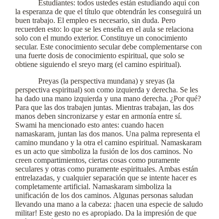
Estudiantes: todos ustedes están estudiando aquí con
la esperanza de que el título que obtendrán les conseguirá un
buen trabajo. El empleo es necesario, sin duda. Pero
recuerden esto: lo que se les enseña en el aula se relaciona
solo con el mundo exterior. Constituye un conocimiento
secular. Este conocimiento secular debe complementarse con
una fuerte dosis de conocimiento espiritual, que solo se
obtiene siguiendo el sreyo marg (el camino espiritual).
Preyas (la perspectiva mundana) y sreyas (la
perspectiva espiritual) son como izquierda y derecha. Se les
ha dado una mano izquierda y una mano derecha. ¿Por qué?
Para que las dos trabajen juntas. Mientras trabajan, las dos
manos deben sincronizarse y estar en armonía entre sí.
Swami ha mencionado esto antes: cuando hacen
namaskaram, juntan las dos manos. Una palma representa el
camino mundano y la otra el camino espiritual. Namaskaram
es un acto que simboliza la fusión de los dos caminos. No
creen compartimientos, ciertas cosas como puramente
seculares y otras como puramente espirituales. Ambas están
entrelazadas, y cualquier separación que se intente hacer es
completamente artificial. Namaskaram simboliza la
unificación de los dos caminos. Algunas personas saludan
llevando una mano a la cabeza: ¡hacen una especie de saludo
militar! Este gesto no es apropiado. Da la impresión de que