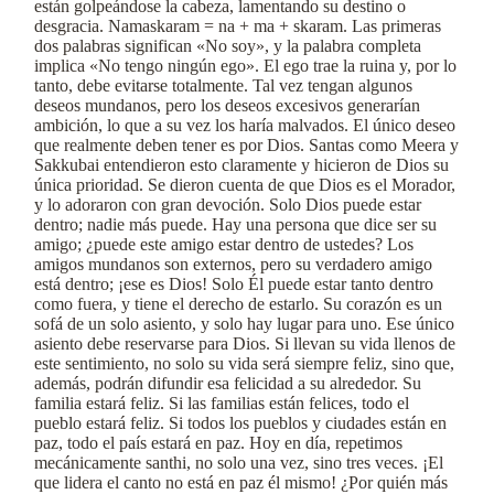
están golpeándose la cabeza, lamentando su destino o
desgracia. Namaskaram = na + ma + skaram. Las primeras
dos palabras significan «No soy», y la palabra completa
implica «No tengo ningún ego». El ego trae la ruina y, por lo
tanto, debe evitarse totalmente. Tal vez tengan algunos
deseos mundanos, pero los deseos excesivos generarían
ambición, lo que a su vez los haría malvados. El único deseo
que realmente deben tener es por Dios. Santas como Meera y
Sakkubai entendieron esto claramente y hicieron de Dios su
única prioridad. Se dieron cuenta de que Dios es el Morador,
y lo adoraron con gran devoción. Solo Dios puede estar
dentro; nadie más puede. Hay una persona que dice ser su
amigo; ¿puede este amigo estar dentro de ustedes? Los
amigos mundanos son externos, pero su verdadero amigo
está dentro; ¡ese es Dios! Solo Él puede estar tanto dentro
como fuera, y tiene el derecho de estarlo. Su corazón es un
sofá de un solo asiento, y solo hay lugar para uno. Ese único
asiento debe reservarse para Dios. Si llevan su vida llenos de
este sentimiento, no solo su vida será siempre feliz, sino que,
además, podrán difundir esa felicidad a su alrededor. Su
familia estará feliz. Si las familias están felices, todo el
pueblo estará feliz. Si todos los pueblos y ciudades están en
paz, todo el país estará en paz. Hoy en día, repetimos
mecánicamente santhi, no solo una vez, sino tres veces. ¡El
que lidera el canto no está en paz él mismo! ¿Por quién más