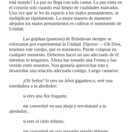
está orando? La paz no llega con solo cantar. La paz entra en
el corazón solo cuando está limpio de cualidades malvadas.
Una vez que se les da espacio a los malos pensamientos, se
multiplican rápidamente. La mejor manera de mantener
alejados los malos pensamientos es cultivar el sentimiento de
Unidad.
Las gopikas (pastoras) de Brindavan siempre se
esforzaron por experimentar la Unidad. Dijeron: —Oh Dios,
tenemos este cuerpo, que es transitorio. Puede colapsar en
cualquier momento. Debemos hacer un uso adecuado de él
mientras lo tengamos. Ahora has tomado una Forma y has
venido entre nosotros. Nos gustaría aprovechar esto y
desarrollar una relación adecuada contigo. Luego cantaron:
¡Oh Señor! Si eres un árbol gigantesco, seré una
enredadera a tu alrededor;
si eres una flor fragante,
me convertiré en una abeja y revolotearé a tu
alrededor;
si eres el cielo infinito,
me convertiré en una pequeña estrella titilante;