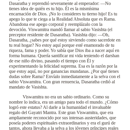
Dasaratha y reprendió severamente al emperador: —No
tienes idea de quién es tu hijo. Él es la mismísima
encarnación de Dios. ¡No lo consideres tu tierno hijo! Es tu
apego lo que te ciega a la Realidad Absoluta que es Rama.
Abandona ese apego corporal y reemplázalo con la
devoción. Viswamitra mandó llamar al sabio Vasishta (el
preceptor residente de Dasaratha). Vasishta dijo: —Oh,
Dasaratha, ¿sabes por qué estoy sirviendo como sacerdote en
tu real hogar? No estoy aquí porque esté enamorado de tu
riqueza, fama y poder. Yo sabía que Dios iba a nacer aquí en
forma humana. Quería santificar mi vida teniendo el darshan
de ese niño divino, pasando el tiempo con Él y
experimentando la felicidad suprema. Esa es la razón por la
que estoy aquí, no por ganancias mundanas. ¿Por qué tienes
dudas sobre Rama? Envíalo inmediatamente a la selva con el
sabio Viswamitra. Con gran renuencia, Dasaratha cedió al
mandato de Vasishta.
Viswamitra no era un sabio ordinario. Como su
nombre lo indica, era un amigo para todo el mundo. ¿Cómo
logró este estatus? Al darle a la humanidad el invaluable
regalo del Gayatri Mantra. Este gran Viswamitra, que era
ampliamente reconocido por sus intensas austeridades, que
poseía poderes espirituales extraordinarios y era el gurú de
tantos, ahora llevaba a la selva a los jóvenes príncipes reales