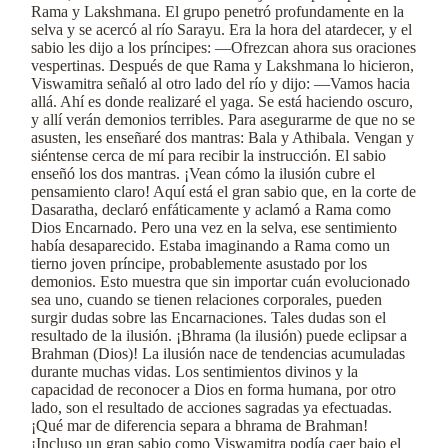
Rama y Lakshmana. El grupo penetró profundamente en la
selva y se acercó al río Sarayu. Era la hora del atardecer, y el
sabio les dijo a los príncipes: —Ofrezcan ahora sus oraciones
vespertinas. Después de que Rama y Lakshmana lo hicieron,
Viswamitra señaló al otro lado del río y dijo: —Vamos hacia
allá. Ahí es donde realizaré el yaga. Se está haciendo oscuro,
y allí verán demonios terribles. Para asegurarme de que no se
asusten, les enseñaré dos mantras: Bala y Athibala. Vengan y
siéntense cerca de mí para recibir la instrucción. El sabio
enseñó los dos mantras. ¡Vean cómo la ilusión cubre el
pensamiento claro! Aquí está el gran sabio que, en la corte de
Dasaratha, declaró enfáticamente y aclamó a Rama como
Dios Encarnado. Pero una vez en la selva, ese sentimiento
había desaparecido. Estaba imaginando a Rama como un
tierno joven príncipe, probablemente asustado por los
demonios. Esto muestra que sin importar cuán evolucionado
sea uno, cuando se tienen relaciones corporales, pueden
surgir dudas sobre las Encarnaciones. Tales dudas son el
resultado de la ilusión. ¡Bhrama (la ilusión) puede eclipsar a
Brahman (Dios)! La ilusión nace de tendencias acumuladas
durante muchas vidas. Los sentimientos divinos y la
capacidad de reconocer a Dios en forma humana, por otro
lado, son el resultado de acciones sagradas ya efectuadas.
¡Qué mar de diferencia separa a bhrama de Brahman!
¡Incluso un gran sabio como Viswamitra podía caer bajo el