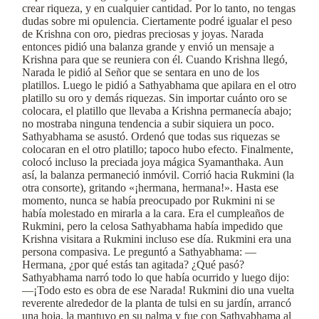
crear riqueza, y en cualquier cantidad. Por lo tanto, no tengas
dudas sobre mi opulencia. Ciertamente podré igualar el peso
de Krishna con oro, piedras preciosas y joyas. Narada
entonces pidió una balanza grande y envió un mensaje a
Krishna para que se reuniera con él. Cuando Krishna llegó,
Narada le pidió al Señor que se sentara en uno de los
platillos. Luego le pidió a Sathyabhama que apilara en el otro
platillo su oro y demás riquezas. Sin importar cuánto oro se
colocara, el platillo que llevaba a Krishna permanecía abajo;
no mostraba ninguna tendencia a subir siquiera un poco.
Sathyabhama se asustó. Ordenó que todas sus riquezas se
colocaran en el otro platillo; tapoco hubo efecto. Finalmente,
colocó incluso la preciada joya mágica Syamanthaka. Aun
así, la balanza permaneció inmóvil. Corrió hacia Rukmini (la
otra consorte), gritando «¡hermana, hermana!». Hasta ese
momento, nunca se había preocupado por Rukmini ni se
había molestado en mirarla a la cara. Era el cumpleaños de
Rukmini, pero la celosa Sathyabhama había impedido que
Krishna visitara a Rukmini incluso ese día. Rukmini era una
persona compasiva. Le preguntó a Sathyabhama: —
Hermana, ¿por qué estás tan agitada? ¿Qué pasó?
Sathyabhama narró todo lo que había ocurrido y luego dijo:
—¡Todo esto es obra de ese Narada! Rukmini dio una vuelta
reverente alrededor de la planta de tulsi en su jardín, arrancó
una hoja, la mantuvo en su palma y fue con Sathyabhama al