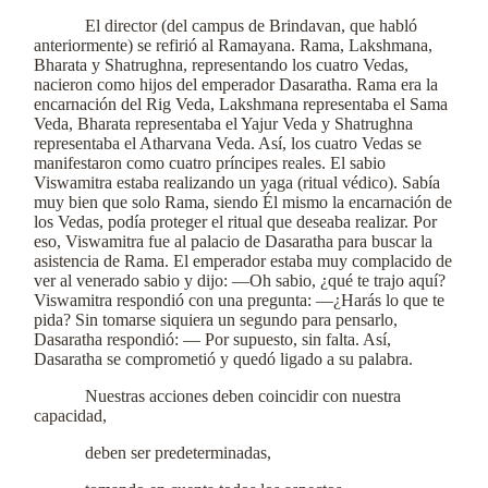
El director (del campus de Brindavan, que habló
anteriormente) se refirió al Ramayana. Rama, Lakshmana,
Bharata y Shatrughna, representando los cuatro Vedas,
nacieron como hijos del emperador Dasaratha. Rama era la
encarnación del Rig Veda, Lakshmana representaba el Sama
Veda, Bharata representaba el Yajur Veda y Shatrughna
representaba el Atharvana Veda. Así, los cuatro Vedas se
manifestaron como cuatro príncipes reales. El sabio
Viswamitra estaba realizando un yaga (ritual védico). Sabía
muy bien que solo Rama, siendo Él mismo la encarnación de
los Vedas, podía proteger el ritual que deseaba realizar. Por
eso, Viswamitra fue al palacio de Dasaratha para buscar la
asistencia de Rama. El emperador estaba muy complacido de
ver al venerado sabio y dijo: —Oh sabio, ¿qué te trajo aquí?
Viswamitra respondió con una pregunta: —¿Harás lo que te
pida? Sin tomarse siquiera un segundo para pensarlo,
Dasaratha respondió: — Por supuesto, sin falta. Así,
Dasaratha se comprometió y quedó ligado a su palabra.
Nuestras acciones deben coincidir con nuestra
capacidad,
deben ser predeterminadas,