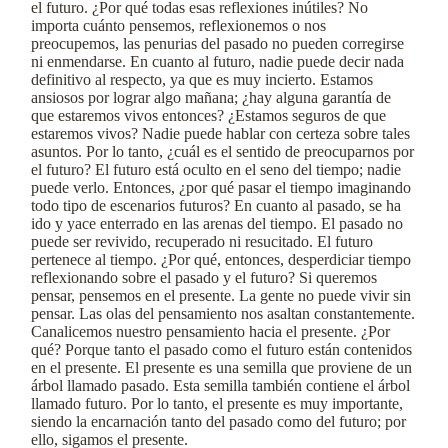
el futuro. ¿Por qué todas esas reflexiones inútiles? No
importa cuánto pensemos, reflexionemos o nos
preocupemos, las penurias del pasado no pueden corregirse
ni enmendarse. En cuanto al futuro, nadie puede decir nada
definitivo al respecto, ya que es muy incierto. Estamos
ansiosos por lograr algo mañana; ¿hay alguna garantía de
que estaremos vivos entonces? ¿Estamos seguros de que
estaremos vivos? Nadie puede hablar con certeza sobre tales
asuntos. Por lo tanto, ¿cuál es el sentido de preocuparnos por
el futuro? El futuro está oculto en el seno del tiempo; nadie
puede verlo. Entonces, ¿por qué pasar el tiempo imaginando
todo tipo de escenarios futuros? En cuanto al pasado, se ha
ido y yace enterrado en las arenas del tiempo. El pasado no
puede ser revivido, recuperado ni resucitado. El futuro
pertenece al tiempo. ¿Por qué, entonces, desperdiciar tiempo
reflexionando sobre el pasado y el futuro? Si queremos
pensar, pensemos en el presente. La gente no puede vivir sin
pensar. Las olas del pensamiento nos asaltan constantemente.
Canalicemos nuestro pensamiento hacia el presente. ¿Por
qué? Porque tanto el pasado como el futuro están contenidos
en el presente. El presente es una semilla que proviene de un
árbol llamado pasado. Esta semilla también contiene el árbol
llamado futuro. Por lo tanto, el presente es muy importante,
siendo la encarnación tanto del pasado como del futuro; por
ello, sigamos el presente.