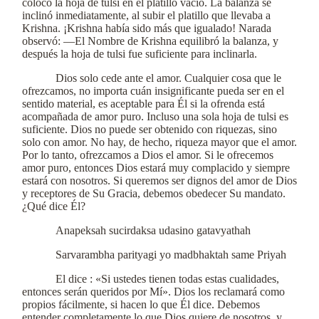
colocó la hoja de tulsi en el platillo vacío. La balanza se
inclinó inmediatamente, al subir el platillo que llevaba a
Krishna. ¡Krishna había sido más que igualado! Narada
observó: —El Nombre de Krishna equilibró la balanza, y
después la hoja de tulsi fue suficiente para inclinarla.
Dios solo cede ante el amor. Cualquier cosa que le
ofrezcamos, no importa cuán insignificante pueda ser en el
sentido material, es aceptable para Él si la ofrenda está
acompañada de amor puro. Incluso una sola hoja de tulsi es
suficiente. Dios no puede ser obtenido con riquezas, sino
solo con amor. No hay, de hecho, riqueza mayor que el amor.
Por lo tanto, ofrezcamos a Dios el amor. Si le ofrecemos
amor puro, entonces Dios estará muy complacido y siempre
estará con nosotros. Si queremos ser dignos del amor de Dios
y receptores de Su Gracia, debemos obedecer Su mandato.
¿Qué dice Él?
Anapeksah sucirdaksa udasino gatavyathah
Sarvarambha parityagi yo madbhaktah same Priyah
El dice : «Si ustedes tienen todas estas cualidades,
entonces serán queridos por Mí». Dios los reclamará como
propios fácilmente, si hacen lo que Él dice. Debemos
entender completamente lo que Dios quiere de nosotros, y