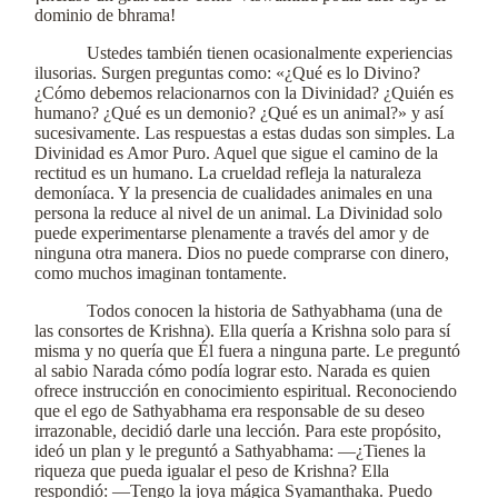
dominio de bhrama!
Ustedes también tienen ocasionalmente experiencias
ilusorias. Surgen preguntas como: «¿Qué es lo Divino?
¿Cómo debemos relacionarnos con la Divinidad? ¿Quién es
humano? ¿Qué es un demonio? ¿Qué es un animal?» y así
sucesivamente. Las respuestas a estas dudas son simples. La
Divinidad es Amor Puro. Aquel que sigue el camino de la
rectitud es un humano. La crueldad refleja la naturaleza
demoníaca. Y la presencia de cualidades animales en una
persona la reduce al nivel de un animal. La Divinidad solo
puede experimentarse plenamente a través del amor y de
ninguna otra manera. Dios no puede comprarse con dinero,
como muchos imaginan tontamente.
Todos conocen la historia de Sathyabhama (una de
las consortes de Krishna). Ella quería a Krishna solo para sí
misma y no quería que Él fuera a ninguna parte. Le preguntó
al sabio Narada cómo podía lograr esto. Narada es quien
ofrece instrucción en conocimiento espiritual. Reconociendo
que el ego de Sathyabhama era responsable de su deseo
irrazonable, decidió darle una lección. Para este propósito,
ideó un plan y le preguntó a Sathyabhama: —¿Tienes la
riqueza que pueda igualar el peso de Krishna? Ella
respondió: —Tengo la joya mágica Syamanthaka. Puedo