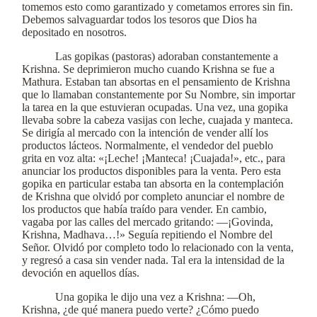
tomemos esto como garantizado y cometamos errores sin fin.
Debemos salvaguardar todos los tesoros que Dios ha
depositado en nosotros.
Las gopikas (pastoras) adoraban constantemente a
Krishna. Se deprimieron mucho cuando Krishna se fue a
Mathura. Estaban tan absortas en el pensamiento de Krishna
que lo llamaban constantemente por Su Nombre, sin importar
la tarea en la que estuvieran ocupadas. Una vez, una gopika
llevaba sobre la cabeza vasijas con leche, cuajada y manteca.
Se dirigía al mercado con la intención de vender allí los
productos lácteos. Normalmente, el vendedor del pueblo
grita en voz alta: «¡Leche! ¡Manteca! ¡Cuajada!», etc., para
anunciar los productos disponibles para la venta. Pero esta
gopika en particular estaba tan absorta en la contemplación
de Krishna que olvidó por completo anunciar el nombre de
los productos que había traído para vender. En cambio,
vagaba por las calles del mercado gritando: —¡Govinda,
Krishna, Madhava…!» Seguía repitiendo el Nombre del
Señor. Olvidó por completo todo lo relacionado con la venta,
y regresó a casa sin vender nada. Tal era la intensidad de la
devoción en aquellos días.
Una gopika le dijo una vez a Krishna: —Oh,
Krishna, ¿de qué manera puedo verte? ¿Cómo puedo