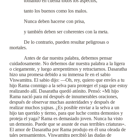
tomando en cuenta todos los aspectos,
tanto los buenos como los malos.
Nunca deben hacerse con prisa,
y también deben ser coherentes con la meta.
De lo contrario, pueden resultar peligrosas o
mortales.
Antes de dar nuestra palabra, debemos pensar
cuidadosamente. No debemos dar nuestra palabra a la ligera
o ciegamente, y luego arrepentirnos y retractarnos. Dasaratha
hizo una promesa debido a su inmensa fe en el sabio
Viswamitra. El sabio dijo: —Oh, rey, quiero que envíes a tu
hijo Rama conmigo a la selva para proteger el yaga que estoy
realizando allí. Dasaratha quedó atónito. Pensó: «Mi hijo
Rama nació para mí después de innumerables oraciones,
después de observar muchas austeridades y después de
realizar muchos yajnas. ¿Es posible enviar a la selva a un
hijo tan querido y tierno, para que luche contra demonios y
proteja el yaga? Rama es demasiado joven. Nunca ha visto
un demonio. Puede que se asuste de esas terribles criaturas».
El amor de Dasaratha por Rama produjo en él una oleada de
tales pensamientos. Viswamitra percibió las dudas de