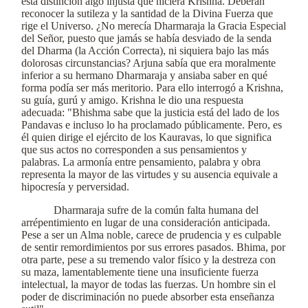
esta distinción algo injusta que hiciera Krishna. Deberán
reconocer la sutileza y la santidad de la Divina Fuerza que
rige el Universo. ¿No merecía Dharmaraja la Gracia Especial
del Señor, puesto que jamás se había desviado de la senda
del Dharma (la Acción Correcta), ni siquiera bajo las más
dolorosas circunstancias? Arjuna sabía que era moralmente
inferior a su hermano Dharmaraja y ansiaba saber en qué
forma podía ser más meritorio. Para ello interrogó a Krishna,
su guía, gurú y amigo. Krishna le dio una respuesta
adecuada: "Bhishma sabe que la justicia está del lado de los
Pandavas e incluso lo ha proclamado públicamente. Pero, es
él quien dirige el ejército de los Kauravas, lo que significa
que sus actos no corresponden a sus pensamientos y
palabras. La armonía entre pensamiento, palabra y obra
representa la mayor de las virtudes y su ausencia equivale a
hipocresía y perversidad.
Dharmaraja sufre de la común falta humana del
arrépentimiento en lugar de una consideración anticipada.
Pese a ser un Alma noble, carece de prudencia y es culpable
de sentir remordimientos por sus errores pasados. Bhima, por
otra parte, pese a su tremendo valor físico y la destreza con
su maza, lamentablemente tiene una insuficiente fuerza
intelectual, la mayor de todas las fuerzas. Un hombre sin el
poder de discriminación no puede absorber esta enseñanza