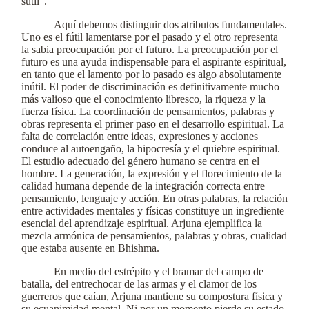
sutil".
Aquí debemos distinguir dos atributos fundamentales.
Uno es el fútil lamentarse por el pasado y el otro representa
la sabia preocupación por el futuro. La preocupación por el
futuro es una ayuda indispensable para el aspirante espiritual,
en tanto que el lamento por lo pasado es algo absolutamente
inútil. El poder de discriminación es definitivamente mucho
más valioso que el conocimiento libresco, la riqueza y la
fuerza física. La coordinación de pensamientos, palabras y
obras representa el primer paso en el desarrollo espiritual. La
falta de correlación entre ideas, expresiones y acciones
conduce al autoengaño, la hipocresía y el quiebre espiritual.
El estudio adecuado del género humano se centra en el
hombre. La generación, la expresión y el florecimiento de la
calidad humana depende de la integración correcta entre
pensamiento, lenguaje y acción. En otras palabras, la relación
entre actividades mentales y físicas constituye un ingrediente
esencial del aprendizaje espiritual. Arjuna ejemplifica la
mezcla armónica de pensamientos, palabras y obras, cualidad
que estaba ausente en Bhishma.
En medio del estrépito y el bramar del campo de
batalla, del entrechocar de las armas y el clamor de los
guerreros que caían, Arjuna mantiene su compostura física y
su ecuanimidad mental. Ni por un momento pierde su estado