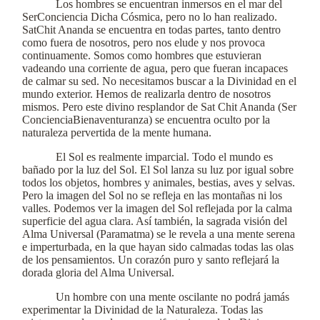
Los hombres se encuentran inmersos en el mar del
SerConciencia Dicha Cósmica, pero no lo han realizado.
SatChit Ananda se encuentra en todas partes, tanto dentro
como fuera de nosotros, pero nos elude y nos provoca
continuamente. Somos como hombres que estuvieran
vadeando una corriente de agua, pero que fueran incapaces
de calmar su sed. No necesitamos buscar a la Divinidad en el
mundo exterior. Hemos de realizarla dentro de nosotros
mismos. Pero este divino resplandor de Sat Chit Ananda (Ser
ConcienciaBienaventuranza) se encuentra oculto por la
naturaleza pervertida de la mente humana.
El Sol es realmente imparcial. Todo el mundo es
bañado por la luz del Sol. El Sol lanza su luz por igual sobre
todos los objetos, hombres y animales, bestias, aves y selvas.
Pero la imagen del Sol no se refleja en las montañas ni los
valles. Podemos ver la imagen del Sol reflejada por la calma
superficie del agua clara. Así también, la sagrada visión del
Alma Universal (Paramatma) se le revela a una mente serena
e imperturbada, en la que hayan sido calmadas todas las olas
de los pensamientos. Un corazón puro y santo reflejará la
dorada gloria del Alma Universal.
Un hombre con una mente oscilante no podrá jamás
experimentar la Divinidad de la Naturaleza. Todas las