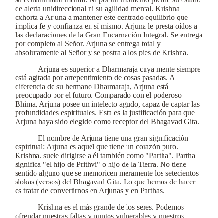
de alerta unidireccional ni su agilidad mental. Krishna
exhorta a Arjuna a mantener este centrado equilibrio que
implica fe y confianza en sí mismo. Arjuna le presta oídos a
las declaraciones de la Gran Encarnación Integral. Se entrega
por completo al Señor. Arjuna se entrega total y
absolutamente al Señor y se postra a los pies de Krishna.
Arjuna es superior a Dharmaraja cuya mente siempre
está agitada por arrepentimiento de cosas pasadas. A
diferencia de su hermano Dharmaraja, Arjuna está
preocupado por el futuro. Comparado con el poderoso
Bhima, Arjuna posee un intelecto agudo, capaz de captar las
profundidades espirituales. Esta es la justificación para que
Arjuna haya sido elegido como receptor del Bhagavad Gita.
El nombre de Arjuna tiene una gran significación
espiritual: Arjuna es aquel que tiene un corazón puro.
Krishna. suele dirigirse a él también como "Partha". Partha
significa "el hijo de Prithvi" o hijo de la Tierra. No tiene
sentido alguno que se memoricen meramente los setecientos
slokas (versos) del Bhagavad Gita. Lo que hemos de hacer
es tratar de convertirnos en Arjunas y en Parthas.
Krishna es el más grande de los seres. Podemos
ofrendar nuestras faltas y puntos vulnerables y nuestros