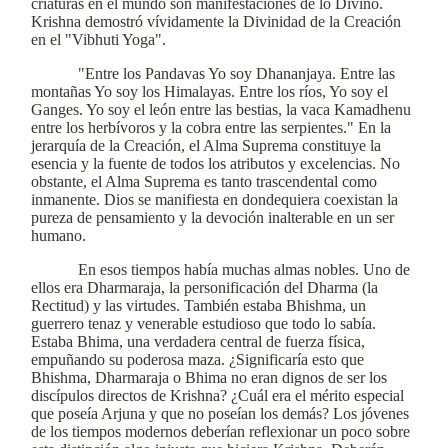
criaturas en el mundo son manifestaciones de lo Divino.
Krishna demostró vívidamente la Divinidad de la Creación
en el "Vibhuti Yoga".
"Entre los Pandavas Yo soy Dhananjaya. Entre las
montañas Yo soy los Himalayas. Entre los ríos, Yo soy el
Ganges. Yo soy el león entre las bestias, la vaca Kamadhenu
entre los herbívoros y la cobra entre las serpientes." En la
jerarquía de la Creación, el Alma Suprema constituye la
esencia y la fuente de todos los atributos y excelencias. No
obstante, el Alma Suprema es tanto trascendental como
inmanente. Dios se manifiesta en dondequiera coexistan la
pureza de pensamiento y la devoción inalterable en un ser
humano.
En esos tiempos había muchas almas nobles. Uno de
ellos era Dharmaraja, la personificación del Dharma (la
Rectitud) y las virtudes. También estaba Bhishma, un
guerrero tenaz y venerable estudioso que todo lo sabía.
Estaba Bhima, una verdadera central de fuerza física,
empuñando su poderosa maza. ¿Significaría esto que
Bhishma, Dharmaraja o Bhima no eran dignos de ser los
discípulos directos de Krishna? ¿Cuál era el mérito especial
que poseía Arjuna y que no poseían los demás? Los jóvenes
de los tiempos modernos deberían reflexionar un poco sobre