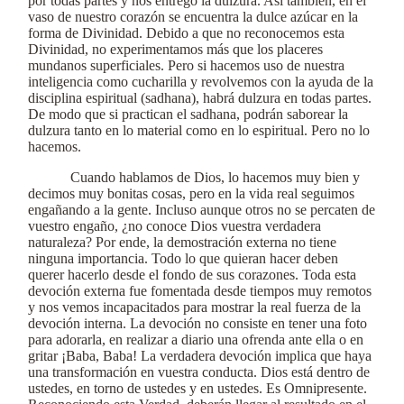
por todas partes y nos entregó la dulzura. Así también, en el
vaso de nuestro corazón se encuentra la dulce azúcar en la
forma de Divinidad. Debido a que no reconocemos esta
Divinidad, no experimentamos más que los placeres
mundanos superficiales. Pero si hacemos uso de nuestra
inteligencia como cucharilla y revolvemos con la ayuda de la
disciplina espiritual (sadhana), habrá dulzura en todas partes.
De modo que si practican el sadhana, podrán saborear la
dulzura tanto en lo material como en lo espiritual. Pero no lo
hacemos.
Cuando hablamos de Dios, lo hacemos muy bien y
decimos muy bonitas cosas, pero en la vida real seguimos
engañando a la gente. Incluso aunque otros no se percaten de
vuestro engaño, ¿no conoce Dios vuestra verdadera
naturaleza? Por ende, la demostración externa no tiene
ninguna importancia. Todo lo que quieran hacer deben
querer hacerlo desde el fondo de sus corazones. Toda esta
devoción externa fue fomentada desde tiempos muy remotos
y nos vemos incapacitados para mostrar la real fuerza de la
devoción interna. La devoción no consiste en tener una foto
para adorarla, en realizar a diario una ofrenda ante ella o en
gritar ¡Baba, Baba! La verdadera devoción implica que haya
una transformación en vuestra conducta. Dios está dentro de
ustedes, en torno de ustedes y en ustedes. Es Omnipresente.