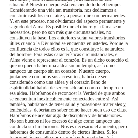
situación! Nuestro cuerpo está renaciendo todo el tiempo.
Considerando una vida tan transitoria, nos dedicamos a
construir castillos en el aire y a pensar que son permanentes.
Y, en este proceso, nos olvidamos del aspecto permanente y
sagrado del Alma. Es posible que el dinero y la fama sean
necesarios, pero no son más que circunstanciales, no
constituyen la base. Los anteriores serán valores transitorios
útiles cuando la Divinidad se encuentra en ustedes. Porque la
confluencia de todos ellos es la que constituye la naturaleza
del hombre. Para estas características circunstanciales, el
Alma viene a representar al corazón. Es un dicho conocido el
que no pueda haber una aldea sin un templo, así como
tampoco un cuerpo sin un corazón. Nuestro cuerpo,
juntamente con todos sus accesorios, habría de ser
considerado como una aldea y el corazón lleno de
espiritualidad habría de ser considerado como el templo en
esa aldea. Habríamos de reconocer la Verdad de que ambos
se encuentran inextricablemente conectados entre sí. Así
también, habríamos de tener salud y posesiones materiales y,
teniéndolas, deberíamos saber cómo hacer buen uso de ellas.
Habríamos de aceptar algo de disciplina y de limitaciones.
No son buenos ni los excesos de algo como tampoco una
conducta sin limitaciones. Nos es necesario el alimento, pero
habremos de consumirlo dentro de ciertos límites. Si los
transgrediéramos ello nos causaría enfermedades. Así