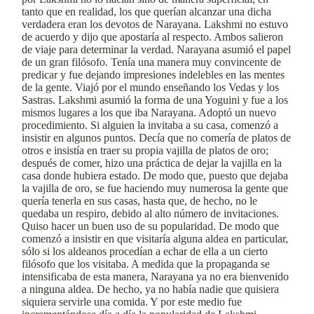
tanto que en realidad, los que querían alcanzar una dicha
verdadera eran los devotos de Narayana. Lakshmi no estuvo
de acuerdo y dijo que apostaría al respecto. Ambos salieron
de viaje para determinar la verdad. Narayana asumió el papel
de un gran filósofo. Tenía una manera muy convincente de
predicar y fue dejando impresiones indelebles en las mentes
de la gente. Viajó por el mundo enseñando los Vedas y los
Sastras. Lakshmi asumió la forma de una Yoguini y fue a los
mismos lugares a los que iba Narayana. Adoptó un nuevo
procedimiento. Si alguien la invitaba a su casa, comenzó a
insistir en algunos puntos. Decía que no comería de platos de
otros e insistía en traer su propia vajilla de platos de oro;
después de comer, hizo una práctica de dejar la vajilla en la
casa donde hubiera estado. De modo que, puesto que dejaba
la vajilla de oro, se fue haciendo muy numerosa la gente que
quería tenerla en sus casas, hasta que, de hecho, no le
quedaba un respiro, debido al alto número de invitaciones.
Quiso hacer un buen uso de su popularidad. De modo que
comenzó a insistir en que visitaría alguna aldea en particular,
sólo si los aldeanos procedían a echar de ella a un cierto
filósofo que los visitaba. A medida que la propaganda se
intensificaba de esta manera, Narayana ya no era bienvenido
a ninguna aldea. De hecho, ya no había nadie que quisiera
siquiera servirle una comida. Y por este medio fue