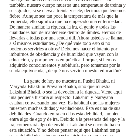
también, nuestro cuerpo muestra una temperatura de treinta y
seis grados; si se eleva a treinta y siete, decimos que tenemos
fiebre. Aunque sea tan poca la temperatura de más que la
requerida, ello significa que ha empezado una enfermedad.
De manera similar, la riqueza, la ira, el genio y todas las
cualidades han de mantenerse dentro de límites. Hemos de
llevarlas a todas por una senda útil. Ahora ustedes se llaman
a sí mismos estudiantes. ¿De qué vale todo esto si no
podemos servirles a otros? Debemos hacer el intento por
imbuirnos de obediencia y de humildad que vayan con la
educación, y por ponerlas en práctica. Porque, si hemos
adquirido conocimientos y sabiduría, pero tomamos por la
senda equivocada, ¿de qué nos serviría nuestra educación?
La gente de hoy no muestra ni Pushti Bhakti, ni
Maryada Bhakti ni Pravaha Bhakti, sino que muestra
Lakshmi Bhakti, o sea la devoción a la riqueza. Viene aquí
una pequeña historia al respecto. Lakshmi y Narayana
estaban conversando una vez. Es habitual que las mujeres
muestren muchas dudas y vacilaciones. Esta es una de sus
debilidades. Cuando entra en ellas esta debilidad, también
entra algo de ego y de ira. Debido.a la presencia del ego y la
ira, comenzará algo de envidia. Lakshmi se encontraba en
esta situación. Y no deben pensar aquí que Lakshmi tenga
estas debilidades, sino que estas historias se crean para