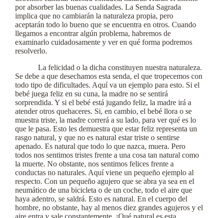
por absorber las buenas cualidades. La Senda Sagrada
implica que no cambiarán la naturaleza propia, pero
aceptarán todo lo bueno que se encuentra en otros. Cuando
llegamos a encontrar algún problema, habremos de
examinarlo cuidadosamente y ver en qué forma podremos
resolverlo.
La felicidad o la dicha constituyen nuestra naturaleza.
Se debe a que desechamos esta senda, el que tropecemos con
todo tipo de dificultades. Aquí va un ejemplo para esto. Si el
bebé juega feliz en su cuna, la madre no se sentirá
sorprendida. Y si el bebé está jugando feliz, la madre irá a
atender otros quehaceres. Si, en cambio, el bebé llora o se
muestra triste, la madre correrá a su lado, para ver qué es lo
que le pasa. Esto les demuestra que estar feliz representa un
rasgo natural, y que no es natural estar triste o sentirse
apenado. Es natural que todo lo que nazca, muera. Pero
todos nos sentimos tristes frente a una cosa tan natural como
la muerte. No obstante, nos sentimos felices frente a
conductas no naturales. Aquí viene un pequeño ejemplo al
respecto. Con un pequeño agujero que se abra ya sea en el
neumático de una bicicleta o de un coche, todo el aire que
haya adentro, se saldrá. Esto es natural. En el cuerpo del
hombre, no obstante, hay al menos diez grandes agujeros y el
aire entra y sale constantemente. ¡Qué natural es esta