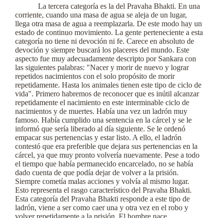
La tercera categoría es la del Pravaha Bhakti. En una
corriente, cuando una masa de agua se aleja de un lugar,
llega otra masa de agua a reemplazarla. De este modo hay un
estado de continuo movimiento. La gente perteneciente a esta
categoría no tiene ni devoción ni fe. Carece en absoluto de
devoción y siempre buscará los placeres del mundo. Este
aspecto fue muy adecuadamente descripto por Sankara con
las siguientes palabras: "Nacer y morir de nuevo y lograr
repetidos nacimientos con el solo propósito de morir
repetidamente. Hasta los animales tienen este tipo de ciclo de
vida". Primero habremos de reconocer que es inútil alcanzar
repetidamente el nacimiento en este interminable ciclo de
nacimientos y de muertes. Había una vez un ladrón muy
famoso. Había cumplido una sentencia en la cárcel y se le
informó que sería liberado al día siguiente. Se le ordenó
empacar sus pertenencias y estar listo. A ello, el ladrón
contestó que era preferible que dejara sus pertenencias en la
cárcel, ya que muy pronto volvería nuevamente. Pese a todo
el tiempo que había permanecido encarcelado, no se había
dado cuenta de que podía dejar de volver a la prisión.
Siempre cometía malas acciones y volvía al mismo lugar.
Esto representa el rasgo característico del Pravaha Bhakti.
Esta categoría del Pravaha Bhakti responde a este tipo de
ladrón, viene a ser como caer una y otra vez en el robo y
volver repetidamente a la prisión. El hombre nace,