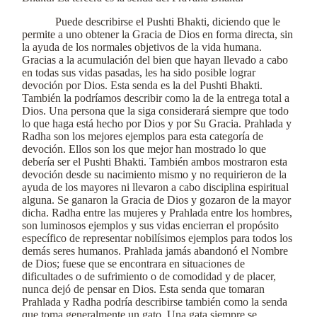
Puede describirse el Pushti Bhakti, diciendo que le
permite a uno obtener la Gracia de Dios en forma directa, sin
la ayuda de los normales objetivos de la vida humana.
Gracias a la acumulación del bien que hayan llevado a cabo
en todas sus vidas pasadas, les ha sido posible lograr
devoción por Dios. Esta senda es la del Pushti Bhakti.
También la podríamos describir como la de la entrega total a
Dios. Una persona que la siga considerará siempre que todo
lo que haga está hecho por Dios y por Su Gracia. Prahlada y
Radha son los mejores ejemplos para esta categoría de
devoción. Ellos son los que mejor han mostrado lo que
debería ser el Pushti Bhakti. También ambos mostraron esta
devoción desde su nacimiento mismo y no requirieron de la
ayuda de los mayores ni llevaron a cabo disciplina espiritual
alguna. Se ganaron la Gracia de Dios y gozaron de la mayor
dicha. Radha entre las mujeres y Prahlada entre los hombres,
son luminosos ejemplos y sus vidas encierran el propósito
específico de representar nobilísimos ejemplos para todos los
demás seres humanos. Prahlada jamás abandonó el Nombre
de Dios; fuese que se encontrara en situaciones de
dificultades o de sufrimiento o de comodidad y de placer,
nunca dejó de pensar en Dios. Esta senda que tomaran
Prahlada y Radha podría describirse también como la senda
que toma generalmente un gato. Una gata siempre se