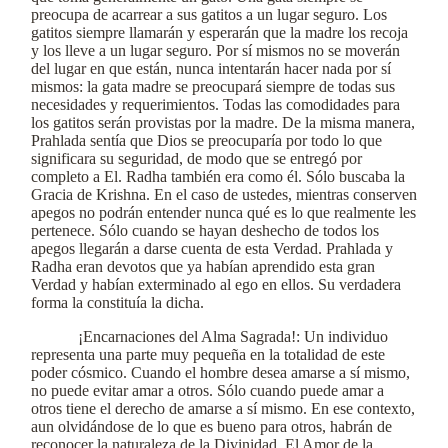
preocupa de acarrear a sus gatitos a un lugar seguro. Los
gatitos siempre llamarán y esperarán que la madre los recoja
y los lleve a un lugar seguro. Por sí mismos no se moverán
del lugar en que están, nunca intentarán hacer nada por sí
mismos: la gata madre se preocupará siempre de todas sus
necesidades y requerimientos. Todas las comodidades para
los gatitos serán provistas por la madre. De la misma manera,
Prahlada sentía que Dios se preocuparía por todo lo que
significara su seguridad, de modo que se entregó por
completo a El. Radha también era como él. Sólo buscaba la
Gracia de Krishna. En el caso de ustedes, mientras conserven
apegos no podrán entender nunca qué es lo que realmente les
pertenece. Sólo cuando se hayan deshecho de todos los
apegos llegarán a darse cuenta de esta Verdad. Prahlada y
Radha eran devotos que ya habían aprendido esta gran
Verdad y habían exterminado al ego en ellos. Su verdadera
forma la constituía la dicha.
¡Encarnaciones del Alma Sagrada!: Un individuo
representa una parte muy pequeña en la totalidad de este
poder cósmico. Cuando el hombre desea amarse a sí mismo,
no puede evitar amar a otros. Sólo cuando puede amar a
otros tiene el derecho de amarse a sí mismo. En ese contexto,
aun olvidándose de lo que es bueno para otros, habrán de
reconocer la naturaleza de la Divinidad. El Amor de la