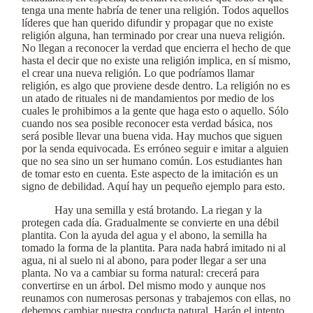
tenga una mente habría de tener una religión. Todos aquellos
líderes que han querido difundir y propagar que no existe
religión alguna, han terminado por crear una nueva religión.
No llegan a reconocer la verdad que encierra el hecho de que
hasta el decir que no existe una religión implica, en sí mismo,
el crear una nueva religión. Lo que podríamos llamar
religión, es algo que proviene desde dentro. La religión no es
un atado de rituales ni de mandamientos por medio de los
cuales le prohibimos a la gente que haga esto o aquello. Sólo
cuando nos sea posible reconocer esta verdad básica, nos
será posible llevar una buena vida. Hay muchos que siguen
por la senda equivocada. Es erróneo seguir e imitar a alguien
que no sea sino un ser humano común. Los estudiantes han
de tomar esto en cuenta. Este aspecto de la imitación es un
signo de debilidad. Aquí hay un pequeño ejemplo para esto.
Hay una semilla y está brotando. La riegan y la
protegen cada día. Gradualmente se convierte en una débil
plantita. Con la ayuda del agua y el abono, la semilla ha
tomado la forma de la plantita. Para nada habrá imitado ni al
agua, ni al suelo ni al abono, para poder llegar a ser una
planta. No va a cambiar su forma natural: crecerá para
convertirse en un árbol. Del mismo modo y aunque nos
reunamos con numerosas personas y trabajemos con ellas, no
debemos cambiar nuestra conducta natural. Harán el intento