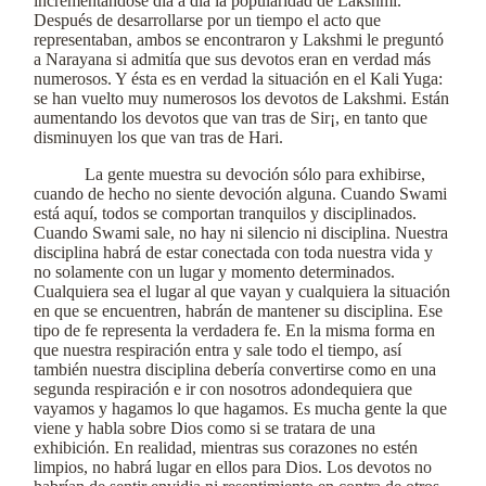
incrementándose día a día la popularidad de Lakshmi.
Después de desarrollarse por un tiempo el acto que
representaban, ambos se encontraron y Lakshmi le preguntó
a Narayana si admitía que sus devotos eran en verdad más
numerosos. Y ésta es en verdad la situación en el Kali Yuga:
se han vuelto muy numerosos los devotos de Lakshmi. Están
aumentando los devotos que van tras de Sir¡, en tanto que
disminuyen los que van tras de Hari.
La gente muestra su devoción sólo para exhibirse,
cuando de hecho no siente devoción alguna. Cuando Swami
está aquí, todos se comportan tranquilos y disciplinados.
Cuando Swami sale, no hay ni silencio ni disciplina. Nuestra
disciplina habrá de estar conectada con toda nuestra vida y
no solamente con un lugar y momento determinados.
Cualquiera sea el lugar al que vayan y cualquiera la situación
en que se encuentren, habrán de mantener su disciplina. Ese
tipo de fe representa la verdadera fe. En la misma forma en
que nuestra respiración entra y sale todo el tiempo, así
también nuestra disciplina debería convertirse como en una
segunda respiración e ir con nosotros adondequiera que
vayamos y hagamos lo que hagamos. Es mucha gente la que
viene y habla sobre Dios como si se tratara de una
exhibición. En realidad, mientras sus corazones no estén
limpios, no habrá lugar en ellos para Dios. Los devotos no