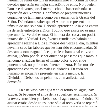
habrían de sentir envidia ni resentimiento en contra de otros
devotos que estén en mejor situación que ellos. No pueden
llamarse devotos por el mero hecho de hacer ofrendas o
repetición del Nombre. Habríamos de preparar nuestros
corazones de tal manera como para ganarnos la Gracia del
Señor. Deberíamos saber que el Amor no representa un
tránsito de una sola vía. Deberán aprender que la vida entera
ha de serle entregada a Dios. Todo lo que existe no es más
que uno. La Verdad es una. Si hubiera dos cosas, no podría
tratarse de la Verdad. Los jóvenes estudiantes habrán de
aprender a rezarle a Dios al menos dos veces al día, mientras
llevan a cabo las labores que les han sido encomendadas. Si
deseamos tomar agua dulce, pero le echamos sal en vez de
azúcar, ¿cómo podría saber dulce? Si pensamos que tanto la
sal como el azúcar tienen el mismo color y, por ende
ponemos sal, no podremos obtener dulzura. Habremos de
aprender a controlar las malas cualidades. En cada ser
humano se encuentra presente, en cierta medida, la
Divinidad. Debemos empeñarnos en manifestar esta
devoción.
En este vaso hay agua y en el fondo del agua, hay
azúcar. Si bebemos el agua de la superficie, será insípida. Si
la revolvemos bien y la bebemos, el agua nos sabrá dulce. El
azúcar estaba desde antes, pero sólo al revolverla se repartió