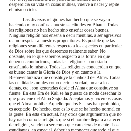
desperdicia su vida en cosas inútiles, vuelve a nacer y repite
el mismo ciclo.
Las diversas religiones han hecho que se vayan
haciendo muy confusas nuestras actitudes en Bharat. Todas
las religiones no han hecho sino enseñar cosas buenas.
Ninguna religión nos enseña a decir mentiras, a ser agresivos
o a no respetar a nuestros progenitores. Es posible que las
religiones sean diferentes respecto a los aspectos en particular
de Dios sobre los que deseemos realmente saber. No
obstante, en lo que sabemos respecto a la forma en que
debemos conducirnos, todas las religiones han estado
enseñando lo mismo. Todas las religiones concuerdan en que
es bueno cantar la Gloria de Dios y en cuanto a la
Bienaventuranza que constituye la cualidad del Alma. Todas
las cualidades nobles como decir la verdad, amar a los
demás, etc., son generadas desde el Alma que constituye su
fuente. En esta Era de Kali se ha puesto de moda desechar lo
que proviene del Alma Sagrada. Aceptamos y hacemos cosas
que el Alma prohíbe. Aquello que los Sastras han prohibido,
es aceptado. De hecho, esto es lo que se ha hecho normal en
la gente. En esta era actual, hay otros que argumentan que no
hay nada como la religión, que si el hombre llegara a carecer
de religión, vendría a ser como que careciera de mente. Los
estudiantes, en especial, deberían reconocer que todo el que