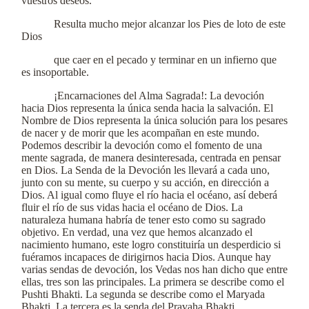
vuestros deseos.
Resulta mucho mejor alcanzar los Pies de loto de este
Dios
que caer en el pecado y terminar en un infierno que
es insoportable.
¡Encarnaciones del Alma Sagrada!: La devoción
hacia Dios representa la única senda hacia la salvación. El
Nombre de Dios representa la única solución para los pesares
de nacer y de morir que les acompañan en este mundo.
Podemos describir la devoción como el fomento de una
mente sagrada, de manera desinteresada, centrada en pensar
en Dios. La Senda de la Devoción les llevará a cada uno,
junto con su mente, su cuerpo y su acción, en dirección a
Dios. Al igual como fluye el río hacia el océano, así deberá
fluir el río de sus vidas hacia el océano de Dios. La
naturaleza humana habría de tener esto como su sagrado
objetivo. En verdad, una vez que hemos alcanzado el
nacimiento humano, este logro constituiría un desperdicio si
fuéramos incapaces de dirigirnos hacia Dios. Aunque hay
varias sendas de devoción, los Vedas nos han dicho que entre
ellas, tres son las principales. La primera se describe como el
Pushti Bhakti. La segunda se describe como el Maryada
Bhakti. La tercera es la senda del Pravaha Bhakti.