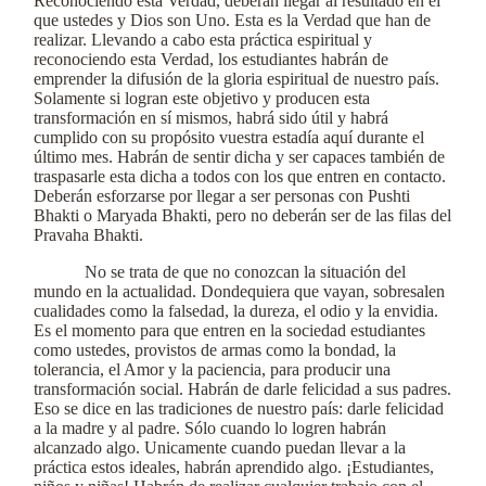
Reconociendo esta Verdad, deberán llegar al resultado en el
que ustedes y Dios son Uno. Esta es la Verdad que han de
realizar. Llevando a cabo esta práctica espiritual y
reconociendo esta Verdad, los estudiantes habrán de
emprender la difusión de la gloria espiritual de nuestro país.
Solamente si logran este objetivo y producen esta
transformación en sí mismos, habrá sido útil y habrá
cumplido con su propósito vuestra estadía aquí durante el
último mes. Habrán de sentir dicha y ser capaces también de
traspasarle esta dicha a todos con los que entren en contacto.
Deberán esforzarse por llegar a ser personas con Pushti
Bhakti o Maryada Bhakti, pero no deberán ser de las filas del
Pravaha Bhakti.
No se trata de que no conozcan la situación del
mundo en la actualidad. Dondequiera que vayan, sobresalen
cualidades como la falsedad, la dureza, el odio y la envidia.
Es el momento para que entren en la sociedad estudiantes
como ustedes, provistos de armas como la bondad, la
tolerancia, el Amor y la paciencia, para producir una
transformación social. Habrán de darle felicidad a sus padres.
Eso se dice en las tradiciones de nuestro país: darle felicidad
a la madre y al padre. Sólo cuando lo logren habrán
alcanzado algo. Unicamente cuando puedan llevar a la
práctica estos ideales, habrán aprendido algo. ¡Estudiantes,