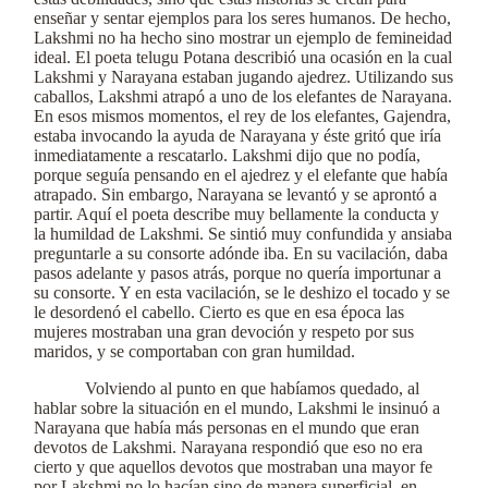
enseñar y sentar ejemplos para los seres humanos. De hecho,
Lakshmi no ha hecho sino mostrar un ejemplo de femineidad
ideal. El poeta telugu Potana describió una ocasión en la cual
Lakshmi y Narayana estaban jugando ajedrez. Utilizando sus
caballos, Lakshmi atrapó a uno de los elefantes de Narayana.
En esos mismos momentos, el rey de los elefantes, Gajendra,
estaba invocando la ayuda de Narayana y éste gritó que iría
inmediatamente a rescatarlo. Lakshmi dijo que no podía,
porque seguía pensando en el ajedrez y el elefante que había
atrapado. Sin embargo, Narayana se levantó y se aprontó a
partir. Aquí el poeta describe muy bellamente la conducta y
la humildad de Lakshmi. Se sintió muy confundida y ansiaba
preguntarle a su consorte adónde iba. En su vacilación, daba
pasos adelante y pasos atrás, porque no quería importunar a
su consorte. Y en esta vacilación, se le deshizo el tocado y se
le desordenó el cabello. Cierto es que en esa época las
mujeres mostraban una gran devoción y respeto por sus
maridos, y se comportaban con gran humildad.
Volviendo al punto en que habíamos quedado, al
hablar sobre la situación en el mundo, Lakshmi le insinuó a
Narayana que había más personas en el mundo que eran
devotos de Lakshmi. Narayana respondió que eso no era
cierto y que aquellos devotos que mostraban una mayor fe
por Lakshmi no lo hacían sino de manera superficial, en