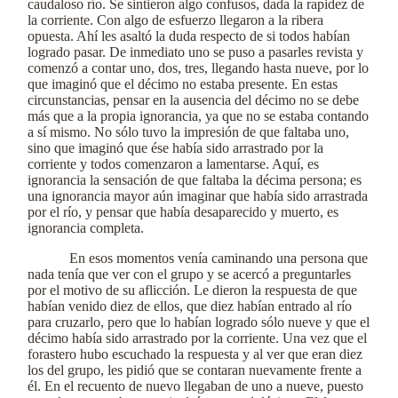
caudaloso río. Se sintieron algo confusos, dada la rapidez de
la corriente. Con algo de esfuerzo llegaron a la ribera
opuesta. Ahí les asaltó la duda respecto de si todos habían
logrado pasar. De inmediato uno se puso a pasarles revista y
comenzó a contar uno, dos, tres, llegando hasta nueve, por lo
que imaginó que el décimo no estaba presente. En estas
circunstancias, pensar en la ausencia del décimo no se debe
más que a la propia ignorancia, ya que no se estaba contando
a sí mismo. No sólo tuvo la impresión de que faltaba uno,
sino que imaginó que ése había sido arrastrado por la
corriente y todos comenzaron a lamentarse. Aquí, es
ignorancia la sensación de que faltaba la décima persona; es
una ignorancia mayor aún imaginar que había sido arrastrada
por el río, y pensar que había desaparecido y muerto, es
ignorancia completa.
En esos momentos venía caminando una persona que
nada tenía que ver con el grupo y se acercó a preguntarles
por el motivo de su aflicción. Le dieron la respuesta de que
habían venido diez de ellos, que diez habían entrado al río
para cruzarlo, pero que lo habían logrado sólo nueve y que el
décimo había sido arrastrado por la corriente. Una vez que el
forastero hubo escuchado la respuesta y al ver que eran diez
los del grupo, les pidió que se contaran nuevamente frente a
él. En el recuento de nuevo llegaban de uno a nueve, puesto