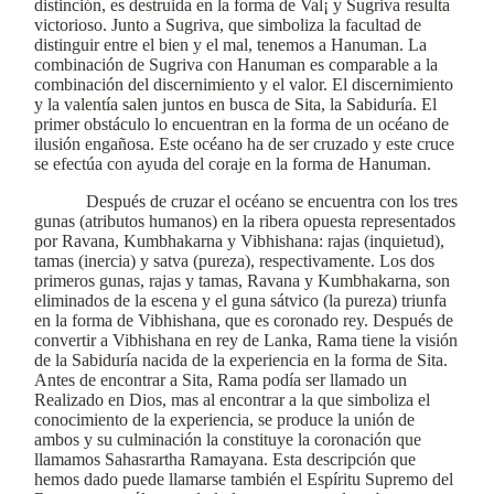
distinción, es destruida en la forma de Val¡ y Sugriva resulta
victorioso. Junto a Sugriva, que simboliza la facultad de
distinguir entre el bien y el mal, tenemos a Hanuman. La
combinación de Sugriva con Hanuman es comparable a la
combinación del discernimiento y el valor. El discernimiento
y la valentía salen juntos en busca de Sita, la Sabiduría. El
primer obstáculo lo encuentran en la forma de un océano de
ilusión engañosa. Este océano ha de ser cruzado y este cruce
se efectúa con ayuda del coraje en la forma de Hanuman.
Después de cruzar el océano se encuentra con los tres
gunas (atributos humanos) en la ribera opuesta representados
por Ravana, Kumbhakarna y Vibhishana: rajas (inquietud),
tamas (inercia) y satva (pureza), respectivamente. Los dos
primeros gunas, rajas y tamas, Ravana y Kumbhakarna, son
eliminados de la escena y el guna sátvico (la pureza) triunfa
en la forma de Vibhishana, que es coronado rey. Después de
convertir a Vibhishana en rey de Lanka, Rama tiene la visión
de la Sabiduría nacida de la experiencia en la forma de Sita.
Antes de encontrar a Sita, Rama podía ser llamado un
Realizado en Dios, mas al encontrar a la que simboliza el
conocimiento de la experiencia, se produce la unión de
ambos y su culminación la constituye la coronación que
llamamos Sahasrartha Ramayana. Esta descripción que
hemos dado puede llamarse también el Espíritu Supremo del