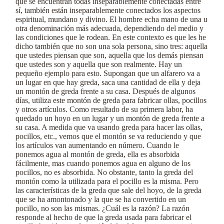
que se encuentran todas inseparablemente conectadas entre
sí, también están inseparablemente conectados los aspectos
espiritual, mundano y divino. El hombre echa mano de una u
otra denominación más adecuada, dependiendo del medio y
las condiciones que le rodean. En este contexto es que les he
dicho también que no son una sola persona, sino tres: aquella
que ustedes piensan que son, aquella que los demás piensan
que ustedes son y aquella que son realmente. Hay un
pequeño ejemplo para esto. Supongan que un alfarero va a
un lugar en que hay greda, saca una cantidad de ella y deja
un montón de greda frente a su casa. Después de algunos
días, utiliza este montón de greda para fabricar ollas, pocillos
y otros artículos. Como resultado de su primera labor, ha
quedado un hoyo en un lugar y un montón de greda frente a
su casa. A medida que va usando greda para hacer las ollas,
pocillos, etc., vemos que el montón se va reduciendo y que
los artículos van aumentando en número. Cuando le
ponemos agua al montón de greda, ella es absorbida
fácilmente, mas cuando ponemos agua en alguno de los
pocillos, no es absorbida. No obstante, tanto la greda del
montón como la utilizada para el pocillo es la misma. Pero
las características de la greda que sale del hoyo, de la greda
que se ha amontonado y la que se ha convertido en un
pocillo, no son las mismas. ¿Cuál es la razón? La razón
responde al hecho de que la greda usada para fabricar el