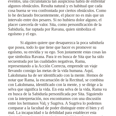
eventos, una circunstancia tan auspiciosa habrá de enfrentar
algunos obstáculos. Resulta natural y es habitual que cada
cosa buena se vea confrontada por ciertos obstáculos. Como
lo he declarado frecuentemente, el placer no es más que un
intervalo entre dos pesares. Si no hubiera dolor alguno, el
placer carecería de valor. Sita, como personificación de la
Sabiduría, fue raptada por Ravana, quien simboliza el
egoísmo y el ego.
Si alguien quiere que desaparezca la poca sabiduría
que posea, todo lo que tiene que hacer es promover su
egoísmo, su envidia y su ego. Son justamente estas cosas las
que simboliza Ravana. Para ir en busca de Sita que ha sido
secuestrada por las cualidades negativas, Rama,
representando a la Acción Correcta, emprende un viaje
llevando consigo las metas de la vida humana. Aquí,
Lakshmana ha de ser identificado con la mente. Hemos de
notar que Rama, la encarnación de la Rectitud, se combina
con Lakshmana, identificado con la mente, y se dirige a la
selva que significa la vida. En esta selva de la vida, Rama va
en busca de la Sabiduría personificada por Sita. Siguiendo
con la interpretación, nos encontramos con una discusión
entre los hermanos Val¡ y Sugriva. A Sugriva lo podemos
comparar a la facultad de poder distinguir entre el bien y el
mal. La incapacidad o la debilidad para establecer esta