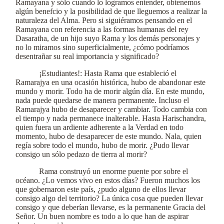
Ramayana y sólo cuando lo logramos entender, obtenemos
algún benefcio y la posibilidad de que lleguemos a realizar la
naturaleza del Alma. Pero si siguiéramos pensando en el
Ramayana con referencia a las formas humanas del rey
Dasaratha, de un hijo suyo Rama y los demás personajes y
no lo miramos sino superficialmente, ¿cómo podríamos
desentrañar su real importancia y significado?
¡Estudiantes!: Hasta Rama que estableció el
Ramarajya en una ocasión histórica, hubo de abandonar este
mundo y morir. Todo ha de morir algún día. En este mundo,
nada puede quedarse de manera permanente. Incluso el
Ramarajya hubo de desaparecer y cambiar. Todo cambia con
el tiempo y nada permanece inalterable. Hasta Harischandra,
quien fuera un ardiente adherente a la Verdad en todo
momento, hubo de desaparecer de este mundo. Nala, quien
regía sobre todo el mundo, hubo de morir. ¿Pudo llevar
consigo un sólo pedazo de tierra al morir?
Rama construyó un enorme puente por sobre el
océano. ¿Lo vemos vivo en estos días? Fueron muchos los
que gobernaron este país, ¿pudo alguno de ellos llevar
consigo algo del territorio? La única cosa que pueden llevar
consigo y que deberían llevarse, es la permanente Gracia del
Señor. Un buen nombre es todo a lo que han de aspirar