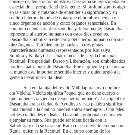
consejeros, tenía ocho ministros. Dasaratha se preocupaba en
especial de la prosperidad de la gente. Si profundizamos algo
en la situación y tratamos de entender su significado y su
sentido interno, hemos de notar que el hombre cuenta con
cinco órganos de acción y cinco órganos sensoriales. En
conjunto cuenta con diez sentidos y, literalmente, Dasaratha
representa al cuerpo humano con estos diez órganos.
Dasaratha simboliza a este carro del cuerpo humano con sus
diez órganos. También atrajo hacia sí a tres gúnas
(características humanas) representados por Kausalya,
Sumitra y Kaikeyi. Las cuatro metas de la vida humana:
Rectitud, Prosperidad, Deseo y Liberación, son simbolizados
por los cuatro hijos de Dasaratha. Fue él quien le proclamara
al mundo este importante sentido interno y quien urgió a la
gente a llevar una vida ideal.
Sita era la hija del rey de Mithilapura cuyo nombre
era Videha. Videha significa "aquel que no tiene cuerpo o
que no tiene conciencia de su cuerpo humano". La capital de
Dasaratha era la ciudad de Ayodhya y esta palabra significa
"una ciudad a la cual no pueden entrar enemigos". Con tales
nobles cualidades e ideales, Dasaratha gobernaba de manera
ejemplar su reino. Sita puede ser identificada con la
Sabiduría y ella se casa con Rama o se convierte en una con
Rama, quien es la Rectitud. En el curso común de los