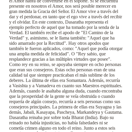
el Amor habrá de convertirse en el soporte. Si se encuentra
presente en nosotros el Amor, nos será posible merecer en
gran medida la Gracia del Señor. El Amor vive a través del
dar y el perdonar, en tanto que el ego vive a través del recibir
y el olvidar. En este contexto, Dasaratha representa el
ejemplo perfecto de aquel que ha tomado por la senda de la
Verdad. El también recibe el apodo de "El Camino de la
Verdad" y, asimismo, se le llama también: "Aquel que ha
sido amarrado por la Rectitud". Hay otros apodos que
también le fueron aplicados, como: "Aquel que podía otorgar
una amplia medida de felicidad". O "Rey sabio, que
resplandece gracias a las múltiples virtudes que posee".
Como rey en su reino, se apoyaba siempre en ocho personas
que eran sus consejeros. Estas ocho personas eran de una
calidad tal que siempre practicaban el más sublime de los
deberes. La última de ellas era Somantara. Además, recurría
a Vasishta y a Vamadeva en cuanto sus Maestros espirituales.
Además, cuando le asaltaba alguna duda, cuando encontraba
que la prosperidad de la gente se veía obstruida o cuando
requería de algún consejo, recurría a seis personas como sus
consejeros principales. La primera de ellas era Suyagna y las
demás, Jabali, Kasayapa, Pascheya, Markandeya y Gautama.
Dasaratha reinaba por sobre toda Bharat (India). Bajo su
reinado no había injusticias, no había falsedades ni se
cometía crimen alguno en todo el reino. Junto a estos seis