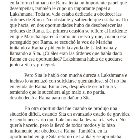
en la forma humana de Rama tenía un importante papel que
desempeñar, también le cupo un importante papel a
Lakshmana. Toda su vida estaba dedicada a obedecer las
órdenes de Rama. No obstante y sabiendo que estaba mal lo
que hacía, en dos oportunidades hubo de desobedecer las
órdenes de Rama. La primera ocasión se refiere al incidente
en que Maricha apareció como un ciervo y que, cuando era
perseguido por Rama, se escuchó la voz de Maricha
imitando a Rama y pidiendo la ayuda de Lakshmana y
llamando a Sita. ¿Cuáles eran las órdenes que había dado
Rama en esa oportunidad? Lakshmana había de quedarse
junto a Sita y protegerla.
Pero Sita le habló con mucha dureza a Lakshmana e
incluso lo amenazó con suicidarse quemándose, si él no iba
en ayuda de Rama. Entonces, después de escucharla y
temiendo que le sucediera algo malo si no partía,
desobedeció a Rama para no dañar a Sita.
En otra oportunidad fue cuando se produjo una
situación difícil, estando Sita en avanzado estado de gravidez
y siendo necesario que Lakshmana la llevara a la selva. No
quería hacerlo, pero la llevó de todos modos y lo hizo
únicamente por obedecer a Rama. También, en la
oportunidad en que Sita retornó de Lanka y se aprontaba