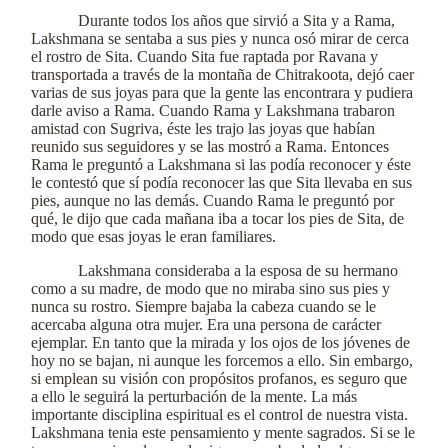
Durante todos los años que sirvió a Sita y a Rama,
Lakshmana se sentaba a sus pies y nunca osó mirar de cerca
el rostro de Sita. Cuando Sita fue raptada por Ravana y
transportada a través de la montaña de Chitrakoota, dejó caer
varias de sus joyas para que la gente las encontrara y pudiera
darle aviso a Rama. Cuando Rama y Lakshmana trabaron
amistad con Sugriva, éste les trajo las joyas que habían
reunido sus seguidores y se las mostró a Rama. Entonces
Rama le preguntó a Lakshmana si las podía reconocer y éste
le contestó que sí podía reconocer las que Sita llevaba en sus
pies, aunque no las demás. Cuando Rama le preguntó por
qué, le dijo que cada mañana iba a tocar los pies de Sita, de
modo que esas joyas le eran familiares.
Lakshmana consideraba a la esposa de su hermano
como a su madre, de modo que no miraba sino sus pies y
nunca su rostro. Siempre bajaba la cabeza cuando se le
acercaba alguna otra mujer. Era una persona de carácter
ejemplar. En tanto que la mirada y los ojos de los jóvenes de
hoy no se bajan, ni aunque les forcemos a ello. Sin embargo,
si emplean su visión con propósitos profanos, es seguro que
a ello le seguirá la perturbación de la mente. La más
importante disciplina espiritual es el control de nuestra vista.
Lakshmana tenia este pensamiento y mente sagrados. Si se le