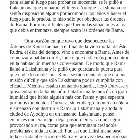
para saltar al fuego para probar su inocencia, se le pidió a
Lakshmana que preparara el fuego. Aunque Lakshmana no
sentía disposición alguna por acomodar los leños y hacer el
fuego para la prueba, lo hizo sólo por obedecer las órdenes
de Rama. Por muy difíciles que fueran las situaciones a las
que debía enfrentarse, siempre acató las órdenes de Rama.
Otra ocasión en que tuvo que desobedecer las
órdenes de Rama fue hacia el final de la vida mortal de éste.
Rudra, el dios del tiempo, vino a encontrar a Rama. Antes de
comenzar a hablar con El, indicó que nadie más podía entrar
en la habitación mientras conversaran. De modo que Rama
llamó a Lakshmana y le pidió que guardara la puerta para
que nadie los molestara. Rama se dio cuenta de que era una
misión difícil y que sólo Lakshmana podría cumplirla con
eficacia. Mientras estaba montando guardia, llegó Durvasa y
quiso entrar en la habitación. Lakshmana le indicó con gran
humildad que había alguien más con Rama y que esperara
por unos momentos. Durvasa, sin embargo, montó en cólera
y amenazó con destruir a Rama, a Lakshmana y a toda la
ciudad de Ayodhya en un instante. Lakshmana pensó
entonces que era mejor dejar pasar a Durvasa que seguir
provocando su ira, como para que terminara creándole
problemas a toda la ciudad. Fue así que Lakshmana pasó
toda su vida al servicio de Rama y rara vez desobedeció sus