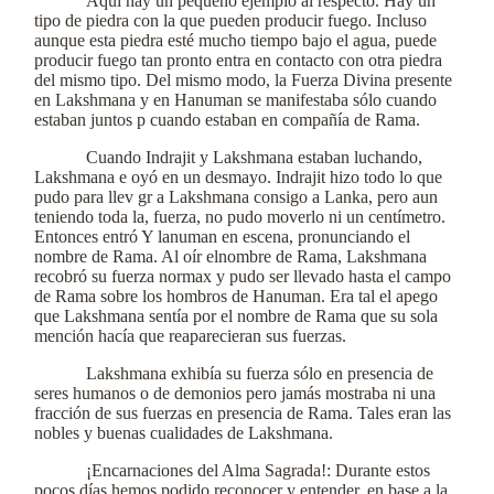
Aquí hay un pequeño ejemplo al respecto. Hay un
tipo de piedra con la que pueden producir fuego. Incluso
aunque esta piedra esté mucho tiempo bajo el agua, puede
producir fuego tan pronto entra en contacto con otra piedra
del mismo tipo. Del mismo modo, la Fuerza Divina presente
en Lakshmana y en Hanuman se manifestaba sólo cuando
estaban juntos p cuando estaban en compañía de Rama.
Cuando Indrajit y Lakshmana estaban luchando,
Lakshmana e oyó en un desmayo. Indrajit hizo todo lo que
pudo para llev gr a Lakshmana consigo a Lanka, pero aun
teniendo toda la, fuerza, no pudo moverlo ni un centímetro.
Entonces entró Y lanuman en escena, pronunciando el
nombre de Rama. Al oír elnombre de Rama, Lakshmana
recobró su fuerza normax y pudo ser llevado hasta el campo
de Rama sobre los hombros de Hanuman. Era tal el apego
que Lakshmana sentía por el nombre de Rama que su sola
mención hacía que reaparecieran sus fuerzas.
Lakshmana exhibía su fuerza sólo en presencia de
seres humanos o de demonios pero jamás mostraba ni una
fracción de sus fuerzas en presencia de Rama. Tales eran las
nobles y buenas cualidades de Lakshmana.
¡Encarnaciones del Alma Sagrada!: Durante estos
pocos días hemos podido reconocer y entender, en base a la