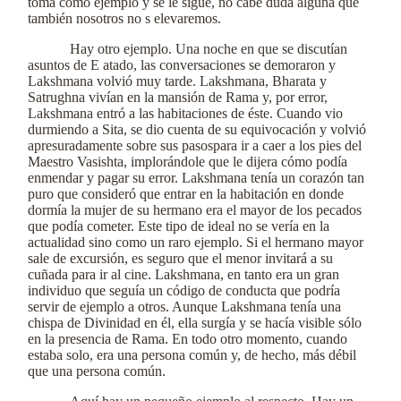
toma como ejemplo y se le sigue, no cabe duda alguna que
también nosotros no s elevaremos.
Hay otro ejemplo. Una noche en que se discutían
asuntos de E atado, las conversaciones se demoraron y
Lakshmana volvió muy tarde. Lakshmana, Bharata y
Satrughna vivían en la mansión de Rama y, por error,
Lakshmana entró a las habitaciones de éste. Cuando vio
durmiendo a Sita, se dio cuenta de su equivocación y volvió
apresuradamente sobre sus pasospara ir a caer a los pies del
Maestro Vasishta, implorándole que le dijera cómo podía
enmendar y pagar su error. Lakshmana tenía un corazón tan
puro que consideró que entrar en la habitación en donde
dormía la mujer de su hermano era el mayor de los pecados
que podía cometer. Este tipo de ideal no se vería en la
actualidad sino como un raro ejemplo. Si el hermano mayor
sale de excursión, es seguro que el menor invitará a su
cuñada para ir al cine. Lakshmana, en tanto era un gran
individuo que seguía un código de conducta que podría
servir de ejemplo a otros. Aunque Lakshmana tenía una
chispa de Divinidad en él, ella surgía y se hacía visible sólo
en la presencia de Rama. En todo otro momento, cuando
estaba solo, era una persona común y, de hecho, más débil
que una persona común.