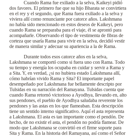
Cuando Rama fue exiliado a la selva, Kaikeyi pidió
dos favores. El primero fue que su hijo Bharata se convirtiera
en el rey y el segundo, que Rama fuera exiliado a la selva y
viviera allí como renunciante por catorce años. Lakshmana
no había sido mencionado en estos deseos de Kaikeyi, pero
cuando Rama se preparaba para el viaje, él se aprontó para
acompañarle. Observando el tipo de vestimenta de fibras de
corteza que usaría Rama para vivir en la selva, decidió vestir
de manera similar y adecuar su apariencia a la de Rama.
Durante todos esos catorce años en la selva,
Lakshmana se comportó como si fuera uno con Rama. Todo
su tiempo y energía los ocupaba en cuidar y servir a Rama y
a Sita. Y, en verdad, ¿si no hubiera estado Lakshmana allí,
cómo habrían vivido Rama y Sita? El importante papel
desempeñado por Lakshmana fue bellamente descripto por
Tulsidas en su narración del Ramayana. Tulsidas cuenta que
cuando Rama retornó victorioso a Ayodhya, llevando en, alto
sus pendones, el pueblo de Ayodhya saludaba reverente los
pendones y las astas en los que flameaban. Esta descripción
tiene un sentido interno significativo. Aquí el asta representa
a Lakshmana. El asta es tan importante como el pendón. De
hecho, de no existir el asta, el pendón no podría flamear. De
modo que Lakshmana se convirtió en el firme soporte para
Sita y Rama. En la historia del Ramayana, así como el Señor