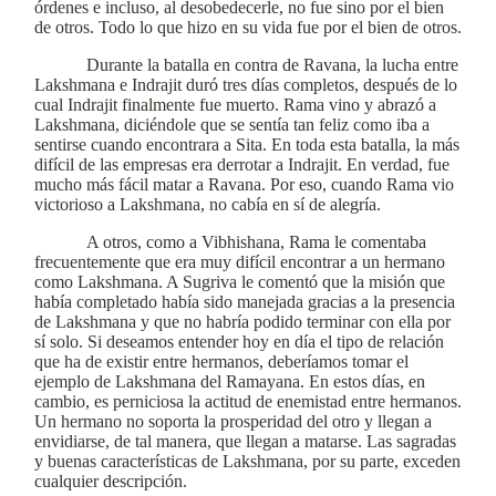
órdenes e incluso, al desobedecerle, no fue sino por el bien
de otros. Todo lo que hizo en su vida fue por el bien de otros.
Durante la batalla en contra de Ravana, la lucha entre
Lakshmana e Indrajit duró tres días completos, después de lo
cual Indrajit finalmente fue muerto. Rama vino y abrazó a
Lakshmana, diciéndole que se sentía tan feliz como iba a
sentirse cuando encontrara a Sita. En toda esta batalla, la más
difícil de las empresas era derrotar a Indrajit. En verdad, fue
mucho más fácil matar a Ravana. Por eso, cuando Rama vio
victorioso a Lakshmana, no cabía en sí de alegría.
A otros, como a Vibhishana, Rama le comentaba
frecuentemente que era muy difícil encontrar a un hermano
como Lakshmana. A Sugriva le comentó que la misión que
había completado había sido manejada gracias a la presencia
de Lakshmana y que no habría podido terminar con ella por
sí solo. Si deseamos entender hoy en día el tipo de relación
que ha de existir entre hermanos, deberíamos tomar el
ejemplo de Lakshmana del Ramayana. En estos días, en
cambio, es perniciosa la actitud de enemistad entre hermanos.
Un hermano no soporta la prosperidad del otro y llegan a
envidiarse, de tal manera, que llegan a matarse. Las sagradas
y buenas características de Lakshmana, por su parte, exceden
cualquier descripción.