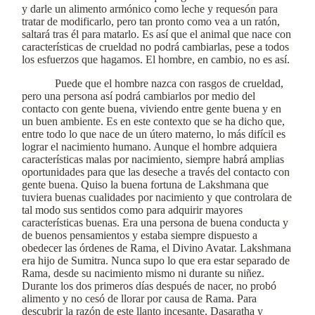
y darle un alimento armónico como leche y requesón para
tratar de modificarlo, pero tan pronto como vea a un ratón,
saltará tras él para matarlo. Es así que el animal que nace con
características de crueldad no podrá cambiarlas, pese a todos
los esfuerzos que hagamos. El hombre, en cambio, no es así.
Puede que el hombre nazca con rasgos de crueldad,
pero una persona así podrá cambiarlos por medio del
contacto con gente buena, viviendo entre gente buena y en
un buen ambiente. Es en este contexto que se ha dicho que,
entre todo lo que nace de un útero materno, lo más difícil es
lograr el nacimiento humano. Aunque el hombre adquiera
características malas por nacimiento, siempre habrá amplias
oportunidades para que las deseche a través del contacto con
gente buena. Quiso la buena fortuna de Lakshmana que
tuviera buenas cualidades por nacimiento y que controlara de
tal modo sus sentidos como para adquirir mayores
características buenas. Era una persona de buena conducta y
de buenos pensamientos y estaba siempre dispuesto a
obedecer las órdenes de Rama, el Divino Avatar. Lakshmana
era hijo de Sumitra. Nunca supo lo que era estar separado de
Rama, desde su nacimiento mismo ni durante su niñez.
Durante los dos primeros días después de nacer, no probó
alimento y no cesó de llorar por causa de Rama. Para
descubrir la razón de este llanto incesante, Dasaratha y