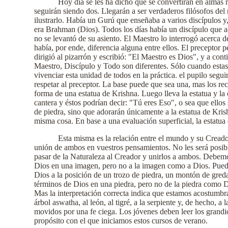
Hoy día se les ha dicho que se convertirán en almas 
seguirán siendo dos. Llegarán a ser verdaderos filósofos de
ilustrarlo. Había un Gurú que enseñaba a varios discípulos y
era Brahman (Dios). Todos los días había un discípulo que a
no se levantó de su asiento. El Maestro lo interrogó acerca d
había, por ende, diferencia alguna entre ellos. El preceptor
dirigió al pizarrón y escribió: "El Maestro es Dios", y a con
Maestro, Discípulo y Todo son diferentes. Sólo cuando estas
vivenciar esta unidad de todos en la práctica. el pupilo seg
respetar al preceptor. La base puede que sea una, mas los re
forma de una estatua de Krishna. Luego lleva la estatua y la
cantera y éstos podrían decir: "Tú eres Eso", o sea que ellos
de piedra, sino que adorarán únicamente a la estatua de Krish
misma cosa. En base a una evaluación superficial, la estatua
Esta misma es la relación entre el mundo y su Creado
unión de ambos en vuestros pensamientos. No les será posible
pasar de la Naturaleza al Creador y unirlos a ambos. Debemos
Dios en una imagen, pero no a la imagen como a Dios. Pueden
Dios a la posición de un trozo de piedra, un montón de gred
términos de Dios en una piedra, pero no de la piedra como D
Mas la interpretación correcta indica que estamos acostumbra
árbol aswatha, al león, al tigré, a la serpiente y, de hecho,
movidos por una fe ciega. Los jóvenes deben leer los grandios
propósito con el que iniciamos estos cursos de verano.