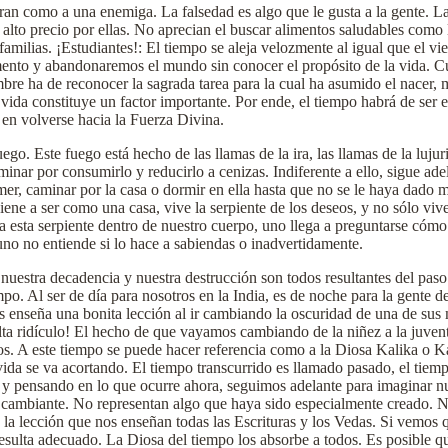
ran como a una enemiga. La falsedad es algo que le gusta a la gente. La
alto precio por ellas. No aprecian el buscar alimentos saludables como 
amilias. ¡Estudiantes!: El tiempo se aleja velozmente al igual que el vi
nto y abandonaremos el mundo sin conocer el propósito de la vida. Cua
e ha de reconocer la sagrada tarea para la cual ha asumido el nacer, ma
la vida constituye un factor importante. Por ende, el tiempo habrá de s
 en volverse hacia la Fuerza Divina.
. Este fuego está hecho de las llamas de la ira, las llamas de la lujuri
nar por consumirlo y reducirlo a cenizas. Indiferente a ello, sigue adel
omer, caminar por la casa o dormir en ella hasta que no se le haya dado 
viene a ser como una casa, vive la serpiente de los deseos, y no sólo vi
zca esta serpiente dentro de nuestro cuerpo, uno llega a preguntarse cóm
Y uno no entiende si lo hace a sabiendas o inadvertidamente.
 nuestra decadencia y nuestra destrucción son todos resultantes del paso 
o. Al ser de día para nosotros en la India, es de noche para la gente d
 enseña una bonita lección al ir cambiando la oscuridad de una de sus mi
a ridículo! El hecho de que vayamos cambiando de la niñez a la juventud
. A este tiempo se puede hacer referencia como a la Diosa Kalika o Kal
vida se va acortando. El tiempo transcurrido es llamado pasado, el tiem
o y pensando en lo que ocurre ahora, seguimos adelante para imaginar nu
 cambiante. No representan algo que haya sido especialmente creado. Nu
la lección que nos enseñan todas las Escrituras y los Vedas. Si vemos 
 resulta adecuado. La Diosa del tiempo los absorbe a todos. Es posible