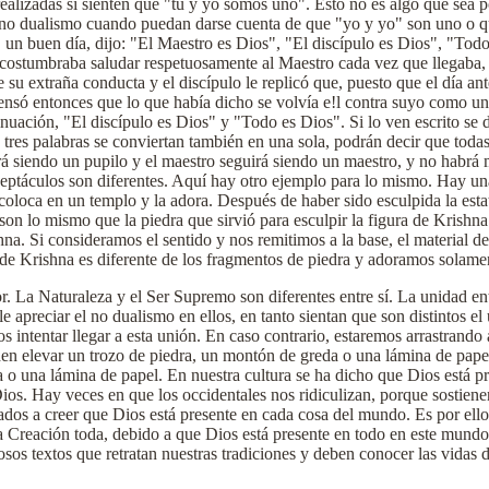
realizadas si sienten que "tú y yo somos uno". Esto no es algo que sea
l no dualismo cuando puedan darse cuenta de que "yo y yo" son uno o q
, un buen día, dijo: "El Maestro es Dios", "El discípulo es Dios", "Tod
costumbraba saludar respetuosamente al Maestro cada vez que llegaba, m
e su extraña conducta y el discípulo le replicó que, puesto que el día 
 pensó entonces que lo que había dicho se volvía e!l contra suyo como u
tinuación, "El discípulo es Dios" y "Todo es Dios". Si lo ven escrito se
 tres palabras se conviertan también en una sola, podrán decir que tod
uirá siendo un pupilo y el maestro seguirá siendo un maestro, y no habrá
ceptáculos son diferentes. Aquí hay otro ejemplo para lo mismo. Hay una
 coloca en un templo y la adora. Después de haber sido esculpida la est
 son lo mismo que la piedra que sirvió para esculpir la figura de Krishn
na. Si consideramos el sentido y nos remitimos a la base, el material de 
 de Krishna es diferente de los fragmentos de piedra y adoramos solamen
r. La Naturaleza y el Ser Supremo son diferentes entre sí. La unidad e
 apreciar el no dualismo en ellos, en tanto sientan que son distintos e
 intentar llegar a esta unión. En caso contrario, estaremos arrastrando 
 elevar un trozo de piedra, un montón de greda o una lámina de papel 
a o una lámina de papel. En nuestra cultura se ha dicho que Dios está 
ios. Hay veces en que los occidentales nos ridiculizan, porque sostien
dos a creer que Dios está presente en cada cosa del mundo. Es por ello 
 a la Creación toda, debido a que Dios está presente en todo en este mun
os textos que retratan nuestras tradiciones y deben conocer las vidas de