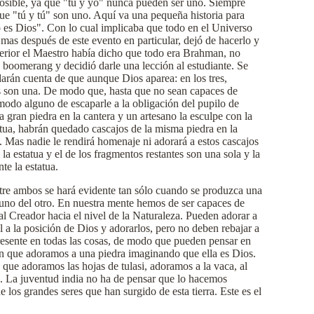
 posible, ya que "tú y yo" nunca pueden ser uno. Siempre
ue "tú y tú" son uno. Aquí va una pequeña historia para
o es Dios". Con lo cual implicaba que todo en el Universo
as después de este evento en particular, dejó de hacerlo y
anterior el Maestro había dicho que todo era Brahman, no
n boomerang y decidió darle una lección al estudiante. Se
 darán cuenta de que aunque Dios aparea: en los tres,
as son una. De modo que, hasta que no sean capaces de
 modo alguno de escaparle a la obligación del pupilo de
 gran piedra en la cantera y un artesano la esculpe con la
atua, habrán quedado cascajos de la misma piedra en la
a. Mas nadie le rendirá homenaje ni adorará a estos cascajos
la estatua y el de los fragmentos restantes son una sola y la
te la estatua.
ntre ambos se hará evidente tan sólo cuando se produzca una
l uno del otro. En nuestra mente hemos de ser capaces de
al Creador hacia el nivel de la Naturaleza. Pueden adorar a
a la posición de Dios y adorarlos, pero no deben rebajar a
presente en todas las cosas, de modo que pueden pensar en
en que adoramos a una piedra imaginando que ella es Dios.
que adoramos las hojas de tulasi, adoramos a la vaca, al
do. La juventud india no ha de pensar que lo hacemos
 los grandes seres que han surgido de esta tierra. Este es el