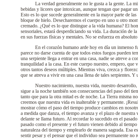
La verdad generalmente no le gusta a la gente. La mi
bebidas y licores que intoxican, aunque tengan que pagar un 
Esto es lo que sucede generalmente en la mayor parte de las f
bloque de hielo. Desecharemos el cuerpo en uno u otro mome
cremado. ¿Qué es lo que distingue a la vida humana? El hombr
sensoriales, estará desperdiciando su vida. La duración de 
en sus fuerzas físicas y mentales. No se esfuerza en absoluto
En el corazón humano arde hoy en día un inmenso fuego
parece no darse cuenta de que todos estos fuegos pueden termi
una serpiente llega a entrar en una casa, nadie se atreve a c
tranquilidad a la casa. En este cuerpo nuestro, empero, que 
otros tantos deseos múltiples. Mientras viva, crezca y flore
que se atreva a vivir en una casa llena de tales serpientes. 
Nuestro nacimiento, nuestra vida, nuestro desarrollo,
sigue a la noche también son consecuencias del paso del tiemp
tanto que para la otra mitad es de noche. La Tierra misma nos
creemos que nuestra vida es inalterable y permanente. ¡Result
mostrar cómo el paso del tiempo produce cambios en nosotros
a medida que danza, el tiempo avanza y el plazo de nuestra 
delante se llama futuro. Al recordar lo sucedido en el pasad
pasado como el presente y el futuro vienen debido al tiempo
naturaleza del tiempo y emplearlo de manera sagrada. Esa es 
sentir pesar y el pensar que el individuo sea permanente no