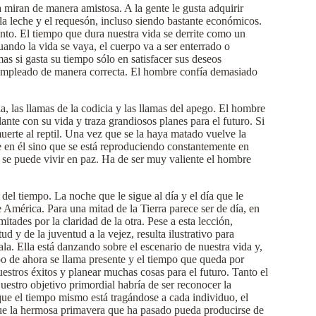
 miran de manera amistosa. A la gente le gusta adquirir
la leche y el requesón, incluso siendo bastante económicos.
ento. El tiempo que dura nuestra vida se derrite como un
ndo la vida se vaya, el cuerpo va a ser enterrado o
s si gasta su tiempo sólo en satisfacer sus deseos
er empleado de manera correcta. El hombre confía demasiado
a, las llamas de la codicia y las llamas del apego. El hombre
ante con su vida y traza grandiosos planes para el futuro. Si
muerte al reptil. Una vez que se la haya matado vuelve la
ve en él sino que se está reproduciendo constantemente en
o se puede vivir en paz. Ha de ser muy valiente el hombre
del tiempo. La noche que le sigue al día y el día que le
e América. Para una mitad de la Tierra parece ser de día, en
tades por la claridad de la otra. Pese a esta lección,
 y de la juventud a la vejez, resulta ilustrativo para
a. Ella está danzando sobre el escenario de nuestra vida y,
po de ahora se llama presente y el tiempo que queda por
estros éxitos y planear muchas cosas para el futuro. Tanto el
estro objetivo primordial habría de ser reconocer la
que el tiempo mismo está tragándose a cada individuo, el
 que la hermosa primavera que ha pasado pueda producirse de