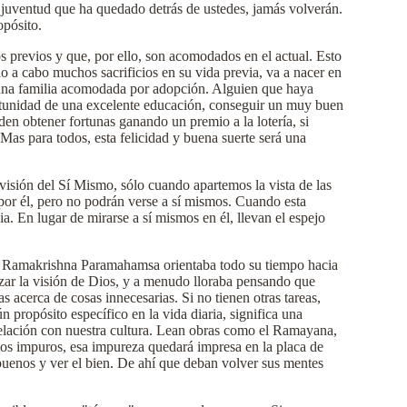
a juventud que ha quedado detrás de ustedes, jamás volverán.
opósito.
os previos y que, por ello, son acomodados en el actual. Esto
 a cabo muchos sacrificios en su vida previa, va a nacer en
e una familia acomodada por adopción. Alguien que haya
rtunidad de una excelente educación, conseguir un muy buen
en obtener fortunas ganando un premio a la lotería, si
 Mas para todos, esta felicidad y buena suerte será una
isión del Sí Mismo, sólo cuando apartemos la vista de las
a por él, pero no podrán verse a sí mismos. Cuando esta
ia. En lugar de mirarse a sí mismos en él, llevan el espejo
po. Ramakrishna Paramahamsa orientaba todo su tiempo hacia
anzar la visión de Dios, y a menudo lloraba pensando que
 acerca de cosas innecesarias. Si no tienen otras tareas,
n propósito específico en la vida diaria, significa una
 relación con nuestra cultura. Lean obras como el Ramayana,
tos impuros, esa impureza quedará impresa en la placa de
 buenos y ver el bien. De ahí que deban volver sus mentes