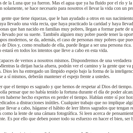
 de la Luna que ya fueron. Mas el agua que ya ha fluido por el río y l
n solamente, se hace necesario para nosotros el llevar la vida con un pr
a gente que tiene riquezas, que le han ayudado a otros en sus nacimient
a llevado una vida recta, que haya practicado la caridad y haya llevado
rsonas que han nacido en familias muy pobres, llegan a formar parte d
 llevado por su suerte. También alguien muy pobre puede tener la opo
empos modernos, se da, además, el caso de personas muy pobres que pued
 de Dios y, como resultado de ella, puede llegar a ser una persona rica.
 estará en todos los intentos que lleve a cabo en esta vida.
s capaces de vernos a nosotros mismos. Dispondremos de una verdadera v
Mientras la dirijan hacia afuera, podrán ver el camino y la gente que v
a. Dios les ha entregado un límpido espejo bajo la forma de la inteligenc
rse a sí mismos, deberán mantener el espejo frente a ustedes.
 ver que el tiempo es sagrado y que hemos de respetar al Dios del tiem
solía pensar que no había tenido la fortuna durante el día de poder alc
en haberse hecho expertos en perder el tiempo. Hablan entre sí por horas
dedicados a distracciones inútiles. Cualquier trabajo que no implique algú
que llevar a cabo, háganse el hábito de leer libros sagrados que tengan
 como la lente de una cámara fotográfica. Si leen acerca de pensamien
nte. Es por ello que deben poner todo su esfuerzo en hacer el bien, ser