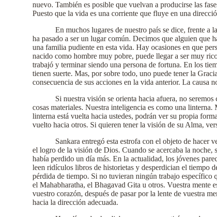
nuevo. También es posible que vuelvan a producirse las fases
Puesto que la vida es una corriente que fluye en una direcció
En muchos lugares de nuestro país se dice, frente a l
ha pasado a ser un lugar común. Decimos que alguien que hay
una familia pudiente en esta vida. Hay ocasiones en que pe
nacido como hombre muy pobre, puede llegar a ser muy rico
trabajó y terminar siendo una persona de fortuna. En los ti
tienen suerte. Mas, por sobre todo, uno puede tener la Gracia
consecuencia de sus acciones en la vida anterior. La causa no
Si nuestra visión se orienta hacia afuera, no seremo
cosas materiales. Nuestra inteligencia es como una linterna. 
linterna está vuelta hacia ustedes, podrán ver su propia form
vuelto hacia otros. Si quieren tener la visión de su Alma, ve
Sankara entregó esta estrofa con el objeto de hacer
el logro de la visión de Dios. Cuando se acercaba la noche, 
había perdido un día más. En la actualidad, los jóvenes parec
leen ridículos libros de historietas y desperdician el tiempo 
pérdida de tiempo. Si no tuvieran ningún trabajo específico 
el Mahabharatha, el Bhagavad Gita u otros. Vuestra mente es
vuestro corazón, después de pasar por la lente de vuestra me
hacia la dirección adecuada.