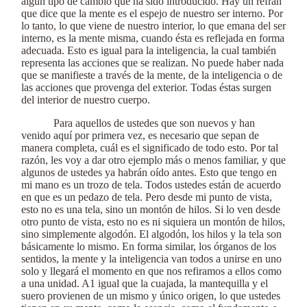
algún tipo de cambio que ha sido introducido. Hay un refrán
que dice que la mente es el espejo de nuestro ser interno. Por
lo tanto, lo que viene de nuestro interior, lo que emana del ser
interno, es la mente misma, cuando ésta es reflejada en forma
adecuada. Esto es igual para la inteligencia, la cual también
representa las acciones que se realizan. No puede haber nada
que se manifieste a través de la mente, de la inteligencia o de
las acciones que provenga del exterior. Todas éstas surgen
del interior de nuestro cuerpo.
Para aquellos de ustedes que son nuevos y han
venido aquí por primera vez, es necesario que sepan de
manera completa, cuál es el significado de todo esto. Por tal
razón, les voy a dar otro ejemplo más o menos familiar, y que
algunos de ustedes ya habrán oído antes. Esto que tengo en
mi mano es un trozo de tela. Todos ustedes están de acuerdo
en que es un pedazo de tela. Pero desde mi punto de vista,
esto no es una tela, sino un montón de hilos. Si lo ven desde
otro punto de vista, esto no es ni siquiera un montón de hilos,
sino simplemente algodón. El algodón, los hilos y la tela son
básicamente lo mismo. En forma similar, los órganos de los
sentidos, la mente y la inteligencia van todos a unirse en uno
solo y llegará el momento en que nos refiramos a ellos como
a una unidad. A1 igual que la cuajada, la mantequilla y el
suero provienen de un mismo y único origen, lo que ustedes