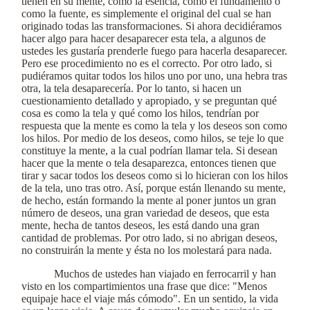
tienen en su mente, como la esencia, como el fundamento o
como la fuente, es simplemente el original del cual se han
originado todas las transformaciones. Si ahora decidiéramos
hacer algo para hacer desaparecer esta tela, a algunos de
ustedes les gustaría prenderle fuego para hacerla desaparecer.
Pero ese procedimiento no es el correcto. Por otro lado, si
pudiéramos quitar todos los hilos uno por uno, una hebra tras
otra, la tela desaparecería. Por lo tanto, si hacen un
cuestionamiento detallado y apropiado, y se preguntan qué
cosa es como la tela y qué como los hilos, tendrían por
respuesta que la mente es como la tela y los deseos son como
los hilos. Por medio de los deseos, como hilos, se teje lo que
constituye la mente, a la cual podrían llamar tela. Si desean
hacer que la mente o tela desaparezca, entonces tienen que
tirar y sacar todos los deseos como si lo hicieran con los hilos
de la tela, uno tras otro. Así, porque están llenando su mente,
de hecho, están formando la mente al poner juntos un gran
número de deseos, una gran variedad de deseos, que esta
mente, hecha de tantos deseos, les está dando una gran
cantidad de problemas. Por otro lado, si no abrigan deseos,
no construirán la mente y ésta no los molestará para nada.
Muchos de ustedes han viajado en ferrocarril y han
visto en los compartimientos una frase que dice: "Menos
equipaje hace el viaje más cómodo". En un sentido, la vida