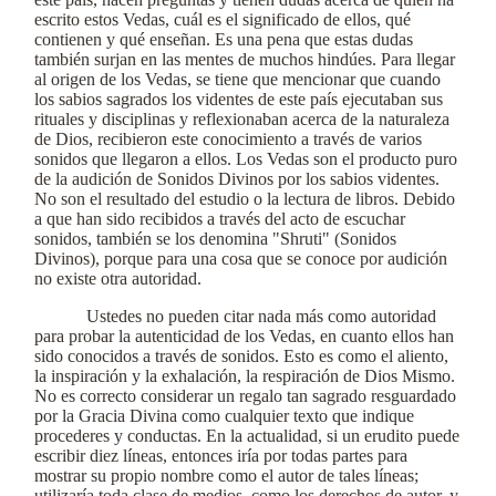
escrito estos Vedas, cuál es el significado de ellos, qué
contienen y qué enseñan. Es una pena que estas dudas
también surjan en las mentes de muchos hindúes. Para llegar
al origen de los Vedas, se tiene que mencionar que cuando
los sabios sagrados los videntes de este país ejecutaban sus
rituales y disciplinas y reflexionaban acerca de la naturaleza
de Dios, recibieron este conocimiento a través de varios
sonidos que llegaron a ellos. Los Vedas son el producto puro
de la audición de Sonidos Divinos por los sabios videntes.
No son el resultado del estudio o la lectura de libros. Debido
a que han sido recibidos a través del acto de escuchar
sonidos, también se los denomina "Shruti" (Sonidos
Divinos), porque para una cosa que se conoce por audición
no existe otra autoridad.
Ustedes no pueden citar nada más como autoridad
para probar la autenticidad de los Vedas, en cuanto ellos han
sido conocidos a través de sonidos. Esto es como el aliento,
la inspiración y la exhalación, la respiración de Dios Mismo.
No es correcto considerar un regalo tan sagrado resguardado
por la Gracia Divina como cualquier texto que indique
procederes y conductas. En la actualidad, si un erudito puede
escribir diez líneas, entonces iría por todas partes para
mostrar su propio nombre como el autor de tales líneas;
utilizaría toda clase de medios, como los derechos de autor, y