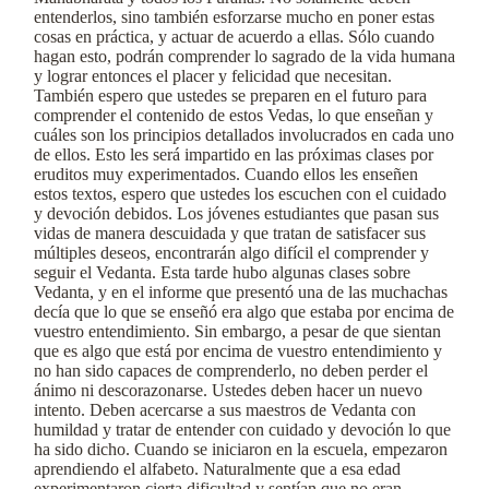
entenderlos, sino también esforzarse mucho en poner estas
cosas en práctica, y actuar de acuerdo a ellas. Sólo cuando
hagan esto, podrán comprender lo sagrado de la vida humana
y lograr entonces el placer y felicidad que necesitan.
También espero que ustedes se preparen en el futuro para
comprender el contenido de estos Vedas, lo que enseñan y
cuáles son los principios detallados involucrados en cada uno
de ellos. Esto les será impartido en las próximas clases por
eruditos muy experimentados. Cuando ellos les enseñen
estos textos, espero que ustedes los escuchen con el cuidado
y devoción debidos. Los jóvenes estudiantes que pasan sus
vidas de manera descuidada y que tratan de satisfacer sus
múltiples deseos, encontrarán algo difícil el comprender y
seguir el Vedanta. Esta tarde hubo algunas clases sobre
Vedanta, y en el informe que presentó una de las muchachas
decía que lo que se enseñó era algo que estaba por encima de
vuestro entendimiento. Sin embargo, a pesar de que sientan
que es algo que está por encima de vuestro entendimiento y
no han sido capaces de comprenderlo, no deben perder el
ánimo ni descorazonarse. Ustedes deben hacer un nuevo
intento. Deben acercarse a sus maestros de Vedanta con
humildad y tratar de entender con cuidado y devoción lo que
ha sido dicho. Cuando se iniciaron en la escuela, empezaron
aprendiendo el alfabeto. Naturalmente que a esa edad
experimentaron cierta dificultad y sentían que no eran