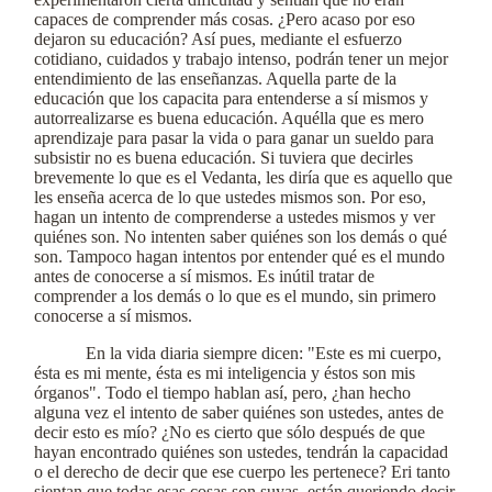
capaces de comprender más cosas. ¿Pero acaso por eso
dejaron su educación? Así pues, mediante el esfuerzo
cotidiano, cuidados y trabajo intenso, podrán tener un mejor
entendimiento de las enseñanzas. Aquella parte de la
educación que los capacita para entenderse a sí mismos y
autorrealizarse es buena educación. Aquélla que es mero
aprendizaje para pasar la vida o para ganar un sueldo para
subsistir no es buena educación. Si tuviera que decirles
brevemente lo que es el Vedanta, les diría que es aquello que
les enseña acerca de lo que ustedes mismos son. Por eso,
hagan un intento de comprenderse a ustedes mismos y ver
quiénes son. No intenten saber quiénes son los demás o qué
son. Tampoco hagan intentos por entender qué es el mundo
antes de conocerse a sí mismos. Es inútil tratar de
comprender a los demás o lo que es el mundo, sin primero
conocerse a sí mismos.
En la vida diaria siempre dicen: "Este es mi cuerpo,
ésta es mi mente, ésta es mi inteligencia y éstos son mis
órganos". Todo el tiempo hablan así, pero, ¿han hecho
alguna vez el intento de saber quiénes son ustedes, antes de
decir esto es mío? ¿No es cierto que sólo después de que
hayan encontrado quiénes son ustedes, tendrán la capacidad
o el derecho de decir que ese cuerpo les pertenece? Eri tanto
sientan que todas esas cosas son suyas, están queriendo decir