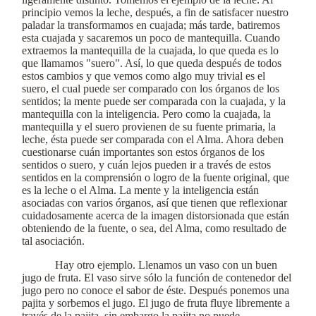
principio vemos la leche, después, a fin de satisfacer nuestro
paladar la transformamos en cuajada; más tarde, batiremos
esta cuajada y sacaremos un poco de mantequilla. Cuando
extraemos la mantequilla de la cuajada, lo que queda es lo
que llamamos "suero". Así, lo que queda después de todos
estos cambios y que vemos como algo muy trivial es el
suero, el cual puede ser comparado con los órganos de los
sentidos; la mente puede ser comparada con la cuajada, y la
mantequilla con la inteligencia. Pero como la cuajada, la
mantequilla y el suero provienen de su fuente primaria, la
leche, ésta puede ser comparada con el Alma. Ahora deben
cuestionarse cuán importantes son estos órganos de los
sentidos o suero, y cuán lejos pueden ir a través de estos
sentidos en la comprensión o logro de la fuente original, que
es la leche o el Alma. La mente y la inteligencia están
asociadas con varios órganos, así que tienen que reflexionar
cuidadosamente acerca de la imagen distorsionada que están
obteniendo de la fuente, o sea, del Alma, como resultado de
tal asociación.
Hay otro ejemplo. Llenamos un vaso con un buen
jugo de fruta. El vaso sirve sólo la función de contenedor del
jugo pero no conoce el sabor de éste. Después ponemos una
pajita y sorbemos el jugo. El jugo de fruta fluye libremente a
través de la pajita, sin embargo la pajita no puede