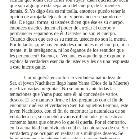
que son algo que está separado del cuerpo, de la mente y
demás. Si Yo digo ésta es mi toalla, entonces puedo tener la
opción de arrojarla lejos de mí y permanecer separado de
ella. De igual forma, si ustedes dicen que ése es su cuerpo,
entonces ustedes tienen el poder de arrojar el cuerpo y
permanecer separados de él. Ustedes no son el cuerpo.
Cuando dicen que eso es su mente, ustedes no son la mente.
Por lo tanto, ¿qué hay en ustedes que no es ni el cuerpo, ni la
mente, ni la inteligencia, ni los órganos de los sentidos que
les pertenecen? Bueno, el Vedanta es aquello que expone y
explica la verdadera esencia de ustedes y les da una respuesta
a este interrogante.
Como quería encontrar la verdadera naturaleza del
Ser, el joven Nachiketo llegó hasta Yama (Dios de la Muerte)
y le hizo varias preguntas. No se inmutó ante todas las
tentaciones que Yama puso ante él, al concederle varios
deseos. El se mantuvo firme e hizo preguntas con el fin de
encontrar qué era el verdadero Ser. En aquellos tiempos, este
joven Nachiketo, con el fin de encontrar la naturaleza de su
verdadero ser, se sometió a varias dificultades y no estuvo
contento hasta que obtuvo lo que él quería. Por el contrario,
en la actualidad han olvidado cuál es la naturaleza de ese Ser
verdadero y se ocupan en realizar sus múltiples deseos. Se
involucran en situaciones indeseables y traen deshonra y