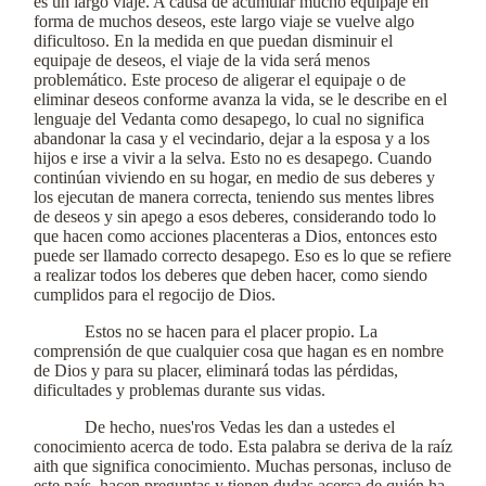
es un largo viaje. A causa de acumular mucho equipaje en
forma de muchos deseos, este largo viaje se vuelve algo
dificultoso. En la medida en que puedan disminuir el
equipaje de deseos, el viaje de la vida será menos
problemático. Este proceso de aligerar el equipaje o de
eliminar deseos conforme avanza la vida, se le describe en el
lenguaje del Vedanta como desapego, lo cual no significa
abandonar la casa y el vecindario, dejar a la esposa y a los
hijos e irse a vivir a la selva. Esto no es desapego. Cuando
continúan viviendo en su hogar, en medio de sus deberes y
los ejecutan de manera correcta, teniendo sus mentes libres
de deseos y sin apego a esos deberes, considerando todo lo
que hacen como acciones placenteras a Dios, entonces esto
puede ser llamado correcto desapego. Eso es lo que se refiere
a realizar todos los deberes que deben hacer, como siendo
cumplidos para el regocijo de Dios.
Estos no se hacen para el placer propio. La
comprensión de que cualquier cosa que hagan es en nombre
de Dios y para su placer, eliminará todas las pérdidas,
dificultades y problemas durante sus vidas.
De hecho, nues'ros Vedas les dan a ustedes el
conocimiento acerca de todo. Esta palabra se deriva de la raíz
aith que significa conocimiento. Muchas personas, incluso de
este país, hacen preguntas y tienen dudas acerca de quién ha