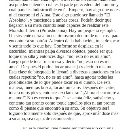
así pueden entender cuál es la parte perecedera del hombre y
cuál parte es indestructible en él. Empero, hay algo que no es
ni el cuerpo ni el Alma. Este algo puede ser llamado "El
Absoluto", y trasciende a ambas cosas. Podrán decir que
llegaron a su meta cuando sean capaces de realizar este
Morador Interno (Purushotama). Hay un pequeño ejemplo:
Un sirviente entra a un cuarto oscuro dentro de una casa para
encontrar a su patrón. Adentro de la habitación, trata de tocar
y sentir todo lo que hay. Conforme se desplaza en la
oscuridad, mientras palpa diversos objetos, puede ser que
toque una silla y entonces diga: "no, esto no es mi amo".
Luego puede tocar una mesa y decir: "no, esto no es mi
amo". Después él podría tocar una caja y decir lo mismo.
Esta clase de búsqueda lo llevará a diversas situaciones en las
cuales repetirá: "no, no es mi amo", hasta agotar todas las
posibilidades de lo que puede tocar en el cuarto. De esta
manera, mientras busca, tocará un catre. Después del catre,
tocará unos pies y entonces exclamará: "¡Ahora sí encontré a
mi amo!" No es correcto que él se sienta feliz, satisfecho y
contento tan pronto como toque aquellos pies ni tan pronto
como él piense que encontró a su amo. Su objetivo será
logrado totalmente sólo después de que, aproximándose más
a su amo, sea capaz de reconocerlo.
En este cuerpo, que puede ser comparado con una