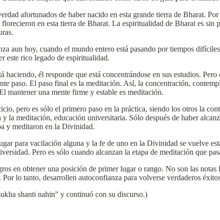
erdad afortunados de haber nacido en esta grande tierra de Bharat. Por l
florecieron en esta tierra de Bharat. La espiritualidad de Bharat es sin 
uras.
nza aun hoy, cuando el mundo entero está pasando por tiempos difíciles
 este rico legado de espiritualidad.
á haciendo, él responde que está concentrándose en sus estudios. Pero e
nte paso. El paso final es la meditación. Así, la concentración, contemp
. El mantener una mente firme y estable es meditación.
icio, pero es sólo el primero paso en la práctica, siendo los otros la c
 la meditación, educación universitaria. Sólo después de haber alcanzad
pa y meditaron en la Divinidad.
gar para vacilación alguna y la fe de uno en la Divinidad se vuelve est
niversidad. Pero es sólo cuando alcanzan la etapa de meditación que pas
ros en obtener una posición de primer lugar o rango. No son las notas 
 Por lo tanto, desarrollen autoconfianza para volverse verdaderos éxitos
ukha shanti nahin” y continuó con su discurso.)