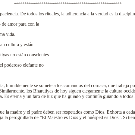
***************************************************
 paciencia. De todos los rituales, la adherencia a la verdad es la discipl
to de amor para con la
ma vida.
an cultura y están
tiyas no están conscientes
el poderoso elefante no
nata, humildemente se somete a los comandos del cornaca, que trabaja 
 Similarmente, los Bharatiyas de hoy siguen ciegamente la cultura occide
gua. Es eterna y un faro de luz que ha guiado y continúa guiando a tod
de que la madre y el padre deben ser respetados como Dios. Exhorta a cad
iga la perogrullada de “El Maestro es Dios y el huésped es Dios”. Si tie