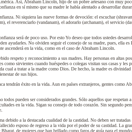
 América. Así, Abraham Lincoln, hijo de un pobre artesano con muy poco
onfianza en sí mismo que su madre le había alentado a desarrollar duran
onfianza. Ni siquiera las nueve formas de devoción: el escuchar (shrava
, el reverenciarlo (vandanam), el adorarlo (archanam), el servicio (das
oconfianza será de poco uso. Por esto Yo deseo que todos ustedes desarr
den ayudarles. No olviden seguir el consejo de su madre, pues, ella es 
nte ascenderá en la vida, como en el caso de Abraham Lincoln.
ebido respeto y reconocimiento a sus madres. Hay personas en altas pos
res como sirvientes cuando huéspedes o colegas visitan sus casas y les
a cual a tratar a la madre como Dios. De hecho, la madre es divinidad v
enestar de sus hijos.
ca tendrán éxito en la vida. Aun en países extranjeros, gentes como A
o todos pueden ser considerados grandes. Sólo aquellos que respetan a 
cultades en la vida. Sigan su consejo de todo corazón. Sin segundo pens
e.
debido a la destacada cualidad de la castidad. No deben ser tratadas a
fallecido esposo de regreso a la vida por el poder de su castidad. La gra
de Bharat, de mujeres que han brillado como faros de guía para el mundo