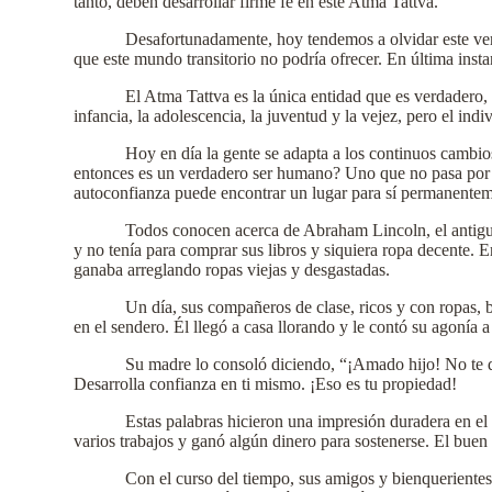
tanto, deben desarrollar firme fe en este Atma Tattva.
Desafortunadamente, hoy tendemos a olvidar este ver
que este mundo transitorio no podría ofrecer. En última instan
El Atma Tattva es la única entidad que es verdadero
infancia, la adolescencia, la juventud y la vejez, pero el in
Hoy en día la gente se adapta a los continuos cambio
entonces es un verdadero ser humano? Uno que no pasa por ca
autoconfianza puede encontrar un lugar para sí permanenteme
Todos conocen acerca de Abraham Lincoln, el antiguo
y no tenía para comprar sus libros y siquiera ropa decente. E
ganaba arreglando ropas viejas y desgastadas.
Un día, sus compañeros de clase, ricos y con ropas, 
en el sendero. Él llegó a casa llorando y le contó su agonía
Su madre lo consoló diciendo, “¡Amado hijo! No te de
Desarrolla confianza en ti mismo. ¡Eso es tu propiedad!
Estas palabras hicieron una impresión duradera en el
varios trabajos y ganó algún dinero para sostenerse. El bue
Con el curso del tiempo, sus amigos y bienquerientes 