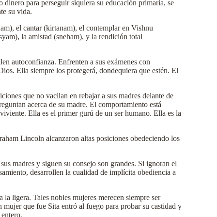
 dinero para perseguir siquiera su educación primaria, se
te su vida.
nam), el cantar (kirtanam), el contemplar en Vishnu
yam), la amistad (sneham), y la rendición total
ollen autoconfianza. Enfrenten a sus exámenes con
Dios. Ella siempre los protegerá, dondequiera que estén. El
iciones que no vacilan en rebajar a sus madres delante de
 preguntan acerca de su madre. El comportamiento está
iviente. Ella es el primer gurú de un ser humano. Ella es la
braham Lincoln alcanzaron altas posiciones obedeciendo los
sus madres y siguen su consejo son grandes. Si ignoran el
amiento, desarrollen la cualidad de implícita obediencia a
 la ligera. Tales nobles mujeres merecen siempre ser
n mujer que fue Sita entró al fuego para probar su castidad y
 entero.