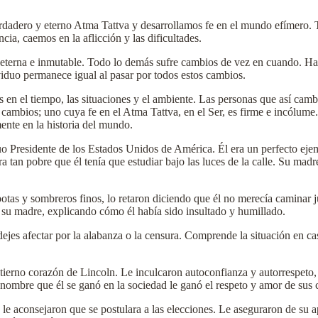
dadero y eterno Atma Tattva y desarrollamos fe en el mundo efímero. T
cia, caemos en la aflicción y las dificultades.
, eterna e inmutable. Todo lo demás sufre cambios de vez en cuando. Ha
dividuo permanece igual al pasar por todos estos cambios.
s en el tiempo, las situaciones y el ambiente. Las personas que así ca
mbios; uno cuya fe en el Atma Tattva, en el Ser, es firme e incólume. 
nte en la historia del mundo.
 Presidente de los Estados Unidos de América. Él era un perfecto eje
ra tan pobre que él tenía que estudiar bajo las luces de la calle. Su mad
botas y sombreros finos, lo retaron diciendo que él no merecía caminar j
 a su madre, explicando cómo él había sido insultado y humillado.
jes afectar por la alabanza o la censura. Comprende la situación en ca
 tierno corazón de Lincoln. Le inculcaron autoconfianza y autorrespeto,
n nombre que él se ganó en la sociedad le ganó el respeto y amor de sus
le aconsejaron que se postulara a las elecciones. Le aseguraron de su a