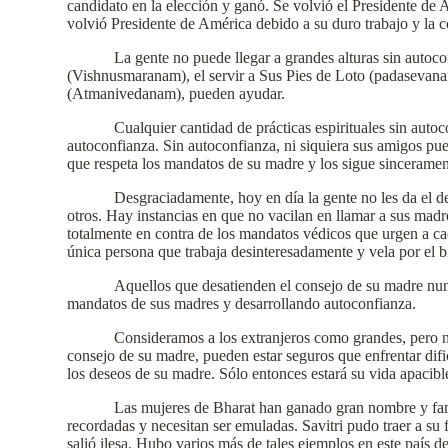
candidato en la elección y ganó. Se volvió el Presidente de
volvió Presidente de América debido a su duro trabajo y la c
La gente no puede llegar a grandes alturas sin autoc
(Vishnusmaranam), el servir a Sus Pies de Loto (padasevanam)
(Atmanivedanam), pueden ayudar.
Cualquier cantidad de prácticas espirituales sin aut
autoconfianza. Sin autoconfianza, ni siquiera sus amigos pue
que respeta los mandatos de su madre y los sigue sincerame
Desgraciadamente, hoy en día la gente no les da el d
otros. Hay instancias en que no vacilan en llamar a sus mad
totalmente en contra de los mandatos védicos que urgen a cad
única persona que trabaja desinteresadamente y vela por el bi
Aquellos que desatienden el consejo de su madre nun
mandatos de sus madres y desarrollando autoconfianza.
Consideramos a los extranjeros como grandes, pero n
consejo de su madre, pueden estar seguros que enfrentar difi
los deseos de su madre. Sólo entonces estará su vida apacibl
Las mujeres de Bharat han ganado gran nombre y fama 
recordadas y necesitan ser emuladas. Savitri pudo traer a su 
salió ilesa. Hubo varios más de tales ejemplos en este país 