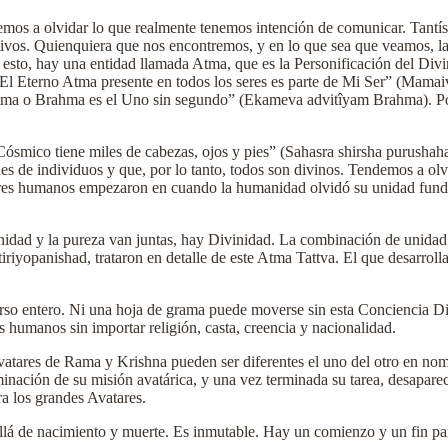
os a olvidar lo que realmente tenemos intención de comunicar. Tantísi
tivos. Quienquiera que nos encontremos, y en lo que sea que veamos, la
o esto, hay una entidad llamada Atma, que es la Personificación del Di
“El Eterno Atma presente en todos los seres es parte de Mi Ser” (Mama
 Atma o Brahma es el Uno sin segundo” (Ekameva advitîyam Brahma). Po
ósmico tiene miles de cabezas, ojos y pies” (Sahasra shirsha purushaha
nes de individuos y que, por lo tanto, todos son divinos. Tendemos a ol
 seres humanos empezaron en cuando la humanidad olvidó su unidad funda
idad y la pureza van juntas, hay Divinidad. La combinación de unidad, p
riyopanishad, trataron en detalle de este Atma Tattva. El que desarrolla
so entero. Ni una hoja de grama puede moverse sin esta Conciencia Divi
 humanos sin importar religión, casta, creencia y nacionalidad.
 Avatares de Rama y Krishna pueden ser diferentes el uno del otro en no
minación de su misión avatárica, y una vez terminada su tarea, desapare
a los grandes Avatares.
allá de nacimiento y muerte. Es inmutable. Hay un comienzo y un fin pa