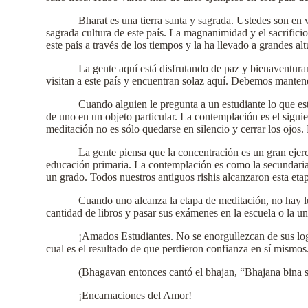
Bharat es una tierra santa y sagrada. Ustedes son en v
sagrada cultura de este país. La magnanimidad y el sacrificio 
este país a través de los tiempos y la ha llevado a grandes alt
La gente aquí está disfrutando de paz y bienaventura
visitan a este país y encuentran solaz aquí. Debemos mantener
Cuando alguien le pregunta a un estudiante lo que est
de uno en un objeto particular. La contemplación es el siguie
meditación no es sólo quedarse en silencio y cerrar los ojos
La gente piensa que la concentración es un gran ejerc
educación primaria. La contemplación es como la secundaria y
un grado. Todos nuestros antiguos rishis alcanzaron esta eta
Cuando uno alcanza la etapa de meditación, no hay lu
cantidad de libros y pasar sus exámenes en la escuela o la u
¡Amados Estudiantes. No se enorgullezcan de sus log
cual es el resultado de que perdieron confianza en sí mismos.
(Bhagavan entonces cantó el bhajan, “Bhajana bina s
¡Encarnaciones del Amor!