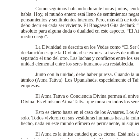
Como seguimos hablando durante horas juntos, tendem
habla. Hoy, el mundo entero está lleno de sentimientos nega
pensamientos y sentimientos internos. Pero, más allá de tod
debo decir en cada ser viviente. El Bhagavad Gita declaró: 
absoluto para alguna duda o dualidad en este aspecto. “El
medio ciego”.
La Divinidad es descrita en los Vedas como “El Ser C
declaración es que la Divinidad se expresa a través de millo
separado el uno del otro. Las luchas y conflictos entre los
unidad elemental entre los seres humanos sea restablecida.
Junto con la unidad, debe haber pureza. Cuando la un
átmico (Atma Tattva). Los Upanishads, especialmente el Taiti
empresas.
El Atma Tattva o Conciencia Divina permea al univer
Divina. Es el mismo Atma Tattva que mora en todos los seres
Esto es cierto hasta en el caso de los Avatares. Los
solo. Todos vivieron en sus vestiduras humanas hasta la cul
hecho, nada en este mundo efímero es permanente, ni siquier
El Atma es la única entidad que es eterna. Está más 