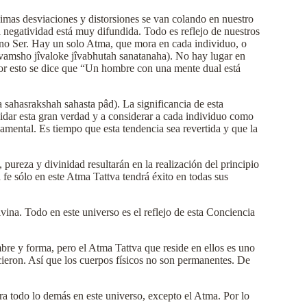
mas desviaciones y distorsiones se van colando en nuestro
 negatividad está muy difundida. Todo es reflejo de nuestros
vino Ser. Hay un solo Atma, que mora en cada individuo, o
ivamsho jîvaloke jîvabhutah sanatanaha). No hay lugar en
r esto se dice que “Un hombre con una mente dual está
 sahasrakshah sahasta pâd). La significancia de esta
vidar esta gran verdad y a considerar a cada individuo como
mental. Es tiempo que esta tendencia sea revertida y que la
ureza y divinidad resultarán en la realización del principio
 fe sólo en este Atma Tattva tendrá éxito en todas sus
na. Todo en este universo es el reflejo de esta Conciencia
mbre y forma, pero el Atma Tattva que reside en ellos es uno
cieron. Así que los cuerpos físicos no son permanentes. De
ra todo lo demás en este universo, excepto el Atma. Por lo