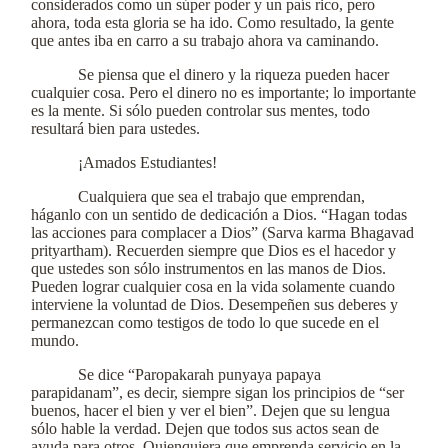
considerados como un súper poder y un país rico, pero
ahora, toda esta gloria se ha ido. Como resultado, la gente
que antes iba en carro a su trabajo ahora va caminando.
Se piensa que el dinero y la riqueza pueden hacer
cualquier cosa. Pero el dinero no es importante; lo importante
es la mente. Si sólo pueden controlar sus mentes, todo
resultará bien para ustedes.
¡Amados Estudiantes!
Cualquiera que sea el trabajo que emprendan,
háganlo con un sentido de dedicación a Dios. “Hagan todas
las acciones para complacer a Dios” (Sarva karma Bhagavad
prityartham). Recuerden siempre que Dios es el hacedor y
que ustedes son sólo instrumentos en las manos de Dios.
Pueden lograr cualquier cosa en la vida solamente cuando
interviene la voluntad de Dios. Desempeñen sus deberes y
permanezcan como testigos de todo lo que sucede en el
mundo.
Se dice “Paropakarah punyaya papaya
parapidanam”, es decir, siempre sigan los principios de “ser
buenos, hacer el bien y ver el bien”. Dejen que su lengua
sólo hable la verdad. Dejen que todos sus actos sean de
ayuda para otros. Quienquiera que emprenda servicio en la