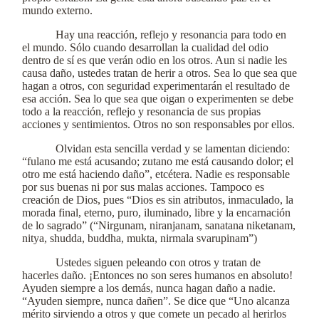
mundo externo.
Hay una reacción, reflejo y resonancia para todo en
el mundo. Sólo cuando desarrollan la cualidad del odio
dentro de sí es que verán odio en los otros. Aun si nadie les
causa daño, ustedes tratan de herir a otros. Sea lo que sea que
hagan a otros, con seguridad experimentarán el resultado de
esa acción. Sea lo que sea que oigan o experimenten se debe
todo a la reacción, reflejo y resonancia de sus propias
acciones y sentimientos. Otros no son responsables por ellos.
Olvidan esta sencilla verdad y se lamentan diciendo:
“fulano me está acusando; zutano me está causando dolor; el
otro me está haciendo daño”, etcétera. Nadie es responsable
por sus buenas ni por sus malas acciones. Tampoco es
creación de Dios, pues “Dios es sin atributos, inmaculado, la
morada final, eterno, puro, iluminado, libre y la encarnación
de lo sagrado” (“Nirgunam, niranjanam, sanatana niketanam,
nitya, shudda, buddha, mukta, nirmala svarupinam”)
Ustedes siguen peleando con otros y tratan de
hacerles daño. ¡Entonces no son seres humanos en absoluto!
Ayuden siempre a los demás, nunca hagan daño a nadie.
“Ayuden siempre, nunca dañen”. Se dice que “Uno alcanza
mérito sirviendo a otros y que comete un pecado al herirlos