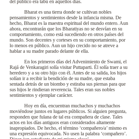
del público era tabú en aquellos días.
Bharat es una tierra donde se cultivan nobles
pensamientos y sentimientos desde la infancia misma. De
hecho, Bharat es la maestra espiritual del mundo entero. Aun
ahora, encontrarán que los Bharatiyas no se desvían en su
comportamiento, como está sucediendo en otros países del
mundo. Son decentes y corteses en su comportamiento, por
lo menos en público. Aun un hijo crecido no se atreve a
hablar a su madre parado delante de ella.
En los primeros días del Advenimiento de Swami, el
Rajá de Venkaragiri solía visitar Puttaparti. Él solía traer a su
heredero y a su otro hijo con él. Antes de su salida, los hijos
solían ir a recibir la bendición de su madre, que estaba
sentada detrás de un biombo y estiraba sus piernas para que
sus hijos le rindieran reverencia. Tales eran sus nobles
sentimientos y ejemplar carácter.
Hoy en día, encuentran muchachos y muchachos
moviéndose juntos en lugares públicos. Si alguien pregunta,
responden que fulana de tal era compañera de clase. Tales
actos en los días antiguos eran considerados altamente
inapropiados. De hecho, el término ‘compañero/a’ mismo es
una expresión equivocada. No usen la palabra ‘compañero’.