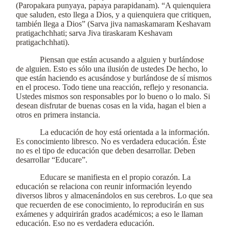
(Paropakara punyaya, papaya parapidanam). “A quienquiera
que saluden, esto llega a Dios, y a quienquiera que critiquen,
también llega a Dios” (Sarva jiva namaskamaram Keshavam
pratigachchhati; sarva Jiva tiraskaram Keshavam
pratigachchhati).
Piensan que están acusando a alguien y burlándose
de alguien. Esto es sólo una ilusión de ustedes De hecho, lo
que están haciendo es acusándose y burlándose de sí mismos
en el proceso. Todo tiene una reacción, reflejo y resonancia.
Ustedes mismos son responsables por lo bueno o lo malo. Si
desean disfrutar de buenas cosas en la vida, hagan el bien a
otros en primera instancia.
La educación de hoy está orientada a la información.
Es conocimiento libresco. No es verdadera educación. Éste
no es el tipo de educación que deben desarrollar. Deben
desarrollar “Educare”.
Educare se manifiesta en el propio corazón. La
educación se relaciona con reunir información leyendo
diversos libros y almacenándolos en sus cerebros. Lo que sea
que recuerden de ese conocimiento, lo reproducirán en sus
exámenes y adquirirán grados académicos; a eso le llaman
educación. Eso no es verdadera educación.