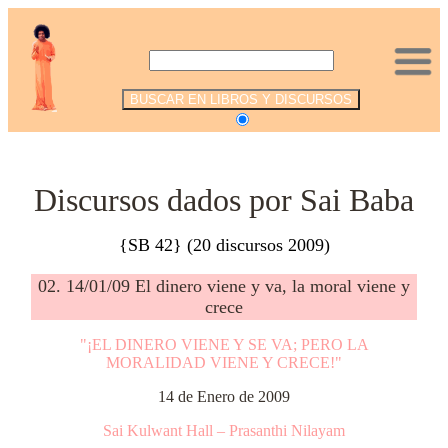
.
Discursos dados por Sai Baba
{SB 42} (20 discursos 2009)
02. 14/01/09 El dinero viene y va, la moral viene y
crece
"¡EL DINERO VIENE Y SE VA; PERO LA
MORALIDAD VIENE Y CRECE!"
14 de Enero de 2009
Sai Kulwant Hall – Prasanthi Nilayam