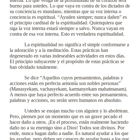
interna. Lo que venga de la profundidad de su corazón será
bueno para ustedes. Lo que vaya en contra de los dictados de
su conciencia es mundano, mientras que su voz interna o
conciencia es espiritual. “Ayuden siempre; nunca dañen” es
el principio cardinal de la espiritualidad. Quienquiera que
siga la voz interna estará siempre a salvo. Nunca vayan en
contra de esa voz interna. Esto es verdadera espiritualidad.
La espiritualidad no significa el simple conformarse a
la adoración y a la meditación. Estas prácticas han
degenerado en varias indeseables actividades en estos días.
El principio subyacente y el propósito de estas prácticas se
han olvidado totalmente.
Se dice “Aquellos cuyos pensamientos, palabras y
acciones están en perfecta armonía son nobles personas”
(Manasyekam, vachasyekam, karmanyekam mahatmanam).
A menos que haya perfecto acuerdo entre sus pensamientos,
palabras y acciones, no serán seres humanos en absoluto.
Ustedes se enojan mucho con alguien y lo abofetean.
Pero, piensen por un momento que es un grave pecado el
hacer daño a otros. ¡En el proceso, están realmente haciendo
daño no a su enemigo sino a Dios! Todos son divinos. Por
ende, nunca hagan daño a nadie. Es natural ayudar a los que
les ayudan, pero deben ser capaces de ayudar hasta a los que