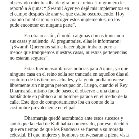
observado mientras iba de gira por el reino. Un granjero le
reportó a Arjuna: “¡Swami! Ayer yo dejé mis implementos en
el campo después de arar ya que estaba oscureciendo. Hoy
cuando fui al campo a recoger estos implementos, no los
pude encontrar en ninguna parte”.
En otra ocasión, él notó a algunas damas trancando
sus casas y saliendo. Al preguntarles, ellas le informaron:
“¡Swami! Queremos salir a hacer algún trabajo, pero a
menos que tranquemos nuestras casas, nuestras pertenencias
no estarán seguras”.
Éstas fueron asombrosas noticias para Arjuna, ya que
ninguna casa en el reino solía ser trancada en aquellos días al
contrario de los tiempos actuales, y la gente podía moverse
libremente sin ninguna preocupación. Luego, cuando el Rey
Dharmaraja mismo fue de paseo, él observó a una dama
hablándole en público a un hombre parada en el medio de la
calle. Este tipo de comportamiento iba en contra de la
costumbre prevaleciente en el país.
Dharmaraja quedó asombrado ante estos sucesos y
sintió que la edad de Kali había comenzado, por eso, decidió
que era tiempo de que los Pandavas se fueran a su morada
celestial. El que mujeres y hombres conversaran a plena vista