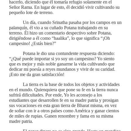
hacerlo, diciendo que él tomaría refugio solamente en el
Señor Rama. En lugar de esto, él decidió vivir cultivando su
pequeño lote de terreno.
Un día, cuando Srinatha pasaba por los campos en un
palanquín, él vio a su cuñado Potana trabajando en su
terreno. Él hizo un comentario despectivo sobre Potana,
dirigiéndose a él como “haalika”, lo que significa “¡Oh
campesino! ¿Estás bien?”
Potana le dio una contundente respuesta diciendo:
“¿Qué puede importar si yo soy un campesino? Yo siento
que es mejor y más noble ganarme la vida cultivando que
dedicar mi poesía a reyes mundanos y vivir de su caridad.
¡Esto me da gran satisfacción!
La tierra es la base de todos los objetos y actividades
en el mundo. Quienquiera que pone su fe en la tierra nunca
sufrirá dificultades. Por ende, Yo les aconsejo a los
estudiantes que desarrollen fe en su madre patria y prosigan
sus vocaciones en esta gran tierra de Bharat misma, en vez
de soñar con ir a otros países como América y ganar cientos
de miles de rupias. Ganen renombre y fama en su misma
madre patria.