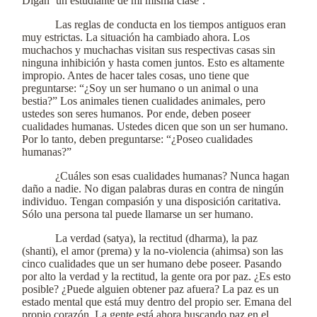
Digan ‘un estudiante de mi misma clase’.
Las reglas de conducta en los tiempos antiguos eran
muy estrictas. La situación ha cambiado ahora. Los
muchachos y muchachas visitan sus respectivas casas sin
ninguna inhibición y hasta comen juntos. Esto es altamente
impropio. Antes de hacer tales cosas, uno tiene que
preguntarse: “¿Soy un ser humano o un animal o una
bestia?” Los animales tienen cualidades animales, pero
ustedes son seres humanos. Por ende, deben poseer
cualidades humanas. Ustedes dicen que son un ser humano.
Por lo tanto, deben preguntarse: “¿Poseo cualidades
humanas?”
¿Cuáles son esas cualidades humanas? Nunca hagan
daño a nadie. No digan palabras duras en contra de ningún
individuo. Tengan compasión y una disposición caritativa.
Sólo una persona tal puede llamarse un ser humano.
La verdad (satya), la rectitud (dharma), la paz
(shanti), el amor (prema) y la no-violencia (ahimsa) son las
cinco cualidades que un ser humano debe poseer. Pasando
por alto la verdad y la rectitud, la gente ora por paz. ¿Es esto
posible? ¿Puede alguien obtener paz afuera? La paz es un
estado mental que está muy dentro del propio ser. Emana del
propio corazón. La gente está ahora buscando paz en el