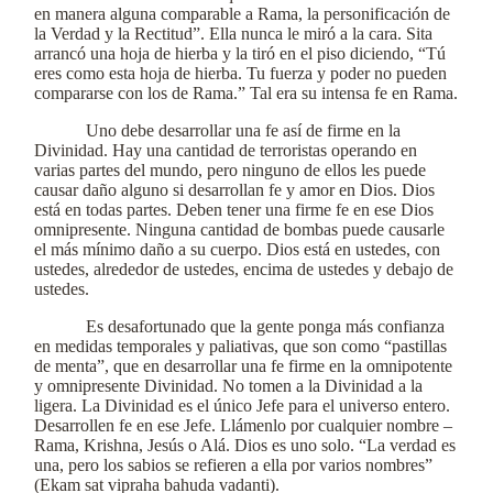
en manera alguna comparable a Rama, la personificación de
la Verdad y la Rectitud”. Ella nunca le miró a la cara. Sita
arrancó una hoja de hierba y la tiró en el piso diciendo, “Tú
eres como esta hoja de hierba. Tu fuerza y poder no pueden
compararse con los de Rama.” Tal era su intensa fe en Rama.
Uno debe desarrollar una fe así de firme en la
Divinidad. Hay una cantidad de terroristas operando en
varias partes del mundo, pero ninguno de ellos les puede
causar daño alguno si desarrollan fe y amor en Dios. Dios
está en todas partes. Deben tener una firme fe en ese Dios
omnipresente. Ninguna cantidad de bombas puede causarle
el más mínimo daño a su cuerpo. Dios está en ustedes, con
ustedes, alrededor de ustedes, encima de ustedes y debajo de
ustedes.
Es desafortunado que la gente ponga más confianza
en medidas temporales y paliativas, que son como “pastillas
de menta”, que en desarrollar una fe firme en la omnipotente
y omnipresente Divinidad. No tomen a la Divinidad a la
ligera. La Divinidad es el único Jefe para el universo entero.
Desarrollen fe en ese Jefe. Llámenlo por cualquier nombre –
Rama, Krishna, Jesús o Alá. Dios es uno solo. “La verdad es
una, pero los sabios se refieren a ella por varios nombres”
(Ekam sat vipraha bahuda vadanti).