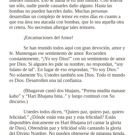
ustedes mismos. Eso se llama fe en uno mismo. Con tenerla
tan sólo, nadie puede causarles daño alguno. Hasta las
bombas no pueden hacerles daño. Muchas personas
desarrollan un complejo de temor en estos días en cuanto a
que esa área sea atacada con bombas, que lo sea aquella otra
et cetera. No necesitan albergar tales temores.
¡Encarnaciones del Amor!
Se han reunido todos aquí con gran devoción, amor y
fe. Mantengan ese sentimiento de amor. Recuerden
constantemente, “¡Yo soy Dios!” con un sentimiento de amor
por Dios. Si alguien les pide su nombre, no respondan, “soy
fulano de tal". En lugar de eso respondan, “Yo soy Dios.”
No solamente Yo, Ustedes también son Dios. Todo el mundo
es Dios. Desarrollen una tal confianza.
(Bhagavan cantó dos bhajans, “Prema mudita manase
kaho” y “Hari Bhajana bina..” y luego continuó con Su
discurso.)
Ustedes todos dicen, “Quiero paz, quiero paz, quiero
felicidad.” ¿Dónde están esta paz y esta felicidad? Están
disponibles únicamente en Hari Bhajana (el cantar la gloria
de Dios). Obtendrán paz y felicidad sólo cantando la gloria
del Divino Nombre. No pueden obtenerse de ninguna tienda.