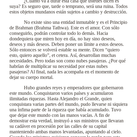
¿Cuánto va a durar esta casa que ustedes dicen es
suya? Es seguro que, tarde o temprano, será una ruina. Todos
estos objetos mundanos están sujetos a cambio y destrucción.
No existe sino una entidad inmutable y es el Principio
de Brahman (Brahma Tathwa). Este es el amor. Con sólo
conseguirlo, podrán controlar todo lo demás. Hacia
dondequiera que miren hoy en día, no hay sino deseos,
deseos y más deseos. Deben poner un límite a estos deseos.
Sólo entonces se volverá estable su mente. Dicen “quiero
esto, quiero aquello”, et cetera. Así, desarrollan muchas
necesidades. Pero todas son como nubes pasajeras. ¿Por qué
habrían de multiplicar su necesidad por estas nubes
pasajeras? Al final, nada les acompaña en el momento de
dejar su cuerpo mortal.
Hubo grandes reyes y emperadores que gobernaron
este mundo. Conquistaron varios países y acumularon
ilimitadas riquezas. Hasta Alejandro el Grande, quien
conquistara varias partes del mundo, pudo llevarse ni siquiera
una ínfima parte de la riqueza que había acumulado. Tuvo
que dejar este mundo con las manos vacías. A fin de
demostrar esta verdad, instruyó a sus ministros que llevaran
su cadáver en procesión por las calles de su capital
manteniendo ambas manos levantadas, apuntando al cielo.