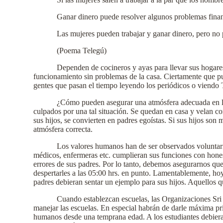
Ganar dinero puede resolver algunos problemas fina
Las mujeres pueden trabajar y ganar dinero, pero no p
(Poema Telegú)
Dependen de cocineros y ayas para llevar sus hogares
funcionamiento sin problemas de la casa. Ciertamente que p
gentes que pasan el tiempo leyendo los periódicos o viendo TV
¿Cómo pueden asegurar una atmósfera adecuada en la c
culpados por una tal situación. Se quedan en casa y velan cor
sus hijos, se convierten en padres egoístas. Si sus hijos son 
atmósfera correcta.
Los valores humanos han de ser observados voluntaria
médicos, enfermeras etc. cumplieran sus funciones con honest
errores de sus padres. Por lo tanto, debemos asegurarnos que
despertarles a las 05:00 hrs. en punto. Lamentablemente, hoy 
padres debieran sentar un ejemplo para sus hijos. Aquellos q
Cuando establezcan escuelas, las Organizaciones Sri
manejar las escuelas. En especial habrán de darle máxima pri
humanos desde una temprana edad. A los estudiantes debiera 