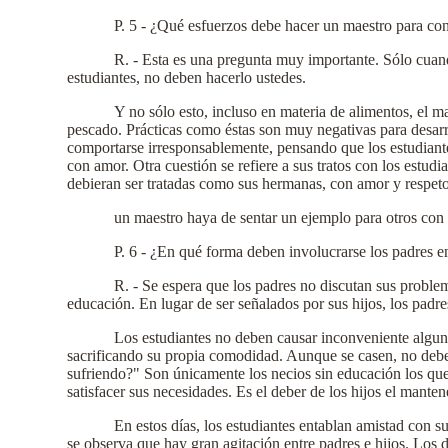
P. 5 - ¿Qué esfuerzos debe hacer un maestro para co
R. - Esta es una pregunta muy importante. Sólo cuand
estudiantes, no deben hacerlo ustedes.
Y no sólo esto, incluso en materia de alimentos, el 
pescado. Prácticas como éstas son muy negativas para desarr
comportarse irresponsablemente, pensando que los estudiantes
con amor. Otra cuestión se refiere a sus tratos con los estud
debieran ser tratadas como sus hermanas, con amor y respeto.
un maestro haya de sentar un ejemplo para otros con
P. 6 - ¿En qué forma deben involucrarse los padres en
R. - Se espera que los padres no discutan sus problem
educación. En lugar de ser señalados por sus hijos, los padr
Los estudiantes no deben causar inconveniente alguno 
sacrificando su propia comodidad. Aunque se casen, no debe
sufriendo?" Son únicamente los necios sin educación los que
satisfacer sus necesidades. Es el deber de los hijos el mantene
En estos días, los estudiantes entablan amistad con 
se observa que hay gran agitación entre padres e hijos. Los 