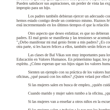
Pueden satisfacer sus aspiraciones, sin perder de vista las e
impropio para un hijo.
Los padres también debieran ejercer un adecuado contr
hemos estado contigo desde un comienzo mismo. Haznos felice
está incrementando en los últimos tiempos el que la relación 
Otro aspecto que deseo enfatizar, es que no debieran 
padres. El mal genio se manifiesta y las tensiones se acumul
"¿Debo manifestar mi mal genio frente a mis padres? ¿Es co
otra parte, si les hacen felices a ellos, también serán felices u
Las clases de Bal Vikas son muy importantes para los
Educación en Valores Humanos. En primerísimo lugar, los pad
espíritu. ¿Cómo esperan que sus hijos sigan los valores hu
Sienten un ejemplo con su práctica de los valores hu
oficinas, ¿qué pasará con los niños? ¿Quien velará por ellos?
Si las mujeres salen en busca de empleo, ¿quién cuid
Cuando marido y mujer salen rumbo a la oficina, ¿qu
Si las mujeres van a enseñar a otros niños en la escue
Si las mujeres salen a trabajar a la par que los homb