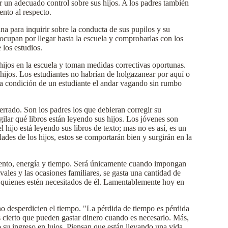
er un adecuado control sobre sus hijos. A los padres también
nto al respecto.
a para inquirir sobre la conducta de sus pupilos y su
eocupan por llegar hasta la escuela y comprobarlas con los
 los estudios.
hijos en la escuela y toman medidas correctivas oportunas.
 hijos. Los estudiantes no habrían de holgazanear por aquí o
la condición de un estudiante el andar vagando sin rumbo
errado. Son los padres los que debieran corregir su
ilar qué libros están leyendo sus hijos. Los jóvenes son
l hijo está leyendo sus libros de texto; mas no es así, es un
dades de los hijos, estos se comportarán bien y surgirán en la
limento, energía y tiempo. Será únicamente cuando impongan
ivales y las ocasiones familiares, se gasta una cantidad de
a quienes estén necesitados de él. Lamentablemente hoy en
no desperdicien el tiempo. "La pérdida de tiempo es pérdida
 cierto que pueden gastar dinero cuando es necesario. Más,
 su ingreso en lujos. Piensan que están llevando una vida