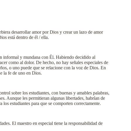
debiera desarrollar amor por Dios y crear un lazo de amor
os está dentro de él / ella.
ión informal y mundana con Él. Habiendo decidido al
placer como al dolor. De hecho, no hay señales especiales de
eños, o uno puede que se relacione con la voz de Dios. En
e la fe de uno en Dios.
ntrol sobre los estudiantes, con buenas y amables palabras,
es. Aunque les permitieran algunas libertades, habrían de
ara los estudiantes para que se comporten correctamente.
ades. El maestro en especial tiene la responsabilidad de