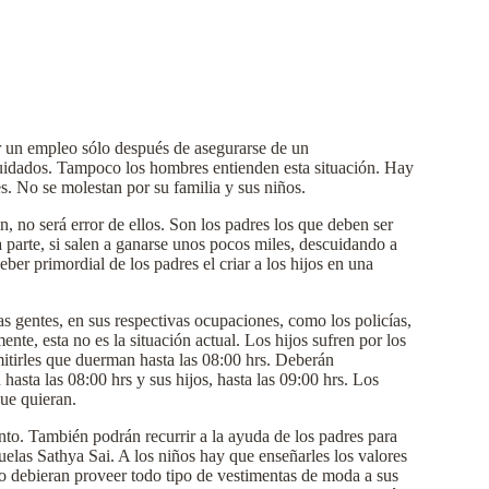
ar un empleo sólo después de asegurarse de un
uidados. Tampoco los hombres entienden esta situación. Hay
s. No se molestan por su familia y sus niños.
 no será error de ellos. Son los padres los que deben ser
ra parte, si salen a ganarse unos pocos miles, descuidando a
eber primordial de los padres el criar a los hijos en una
 gentes, en sus respectivas ocupaciones, como los policías,
te, esta no es la situación actual. Los hijos sufren por los
mitirles que duerman hasta las 08:00 hrs. Deberán
hasta las 08:00 hrs y sus hijos, hasta las 09:00 hrs. Los
que quieran.
to. También podrán recurrir a la ayuda de los padres para
uelas Sathya Sai. A los niños hay que enseñarles los valores
o debieran proveer todo tipo de vestimentas de moda a sus