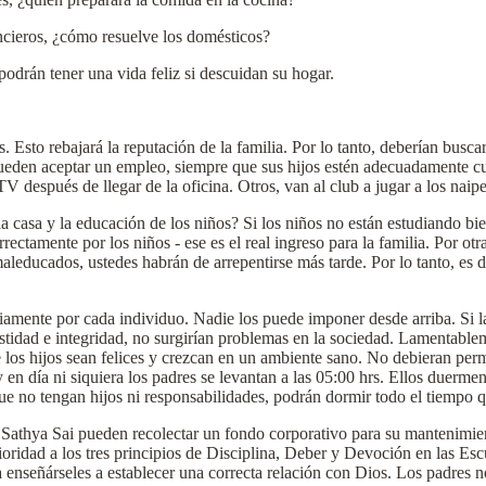
ncieros, ¿cómo resuelve los domésticos?
odrán tener una vida feliz si descuidan su hogar.
. Esto rebajará la reputación de la familia. Por lo tanto, deberían busc
ueden aceptar un empleo, siempre que sus hijos estén adecuadamente c
 después de llegar de la oficina. Otros, van al club a jugar a los naipe
asa y la educación de los niños? Si los niños no están estudiando bien,
rectamente por los niños - ese es el real ingreso para la familia. Por ot
maleducados, ustedes habrán de arrepentirse más tarde. Por lo tanto, es d
mente por cada individuo. Nadie los puede imponer desde arriba. Si las
idad e integridad, no surgirían problemas en la sociedad. Lamentablemen
 los hijos sean felices y crezcan en un ambiente sano. No debieran per
en día ni siquiera los padres se levantan a las 05:00 hrs. Ellos duermen 
ue no tengan hijos ni responsabilidades, podrán dormir todo el tiempo 
 Sathya Sai pueden recolectar un fondo corporativo para su mantenimien
oridad a los tres principios de Disciplina, Deber y Devoción en las Esc
enseñárseles a establecer una correcta relación con Dios. Los padres n