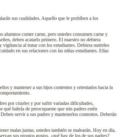
larán sus cualidades. Aquello que le prohíben a los
 los alumnos comer carne, pero ustedes consumen carne y
señen, deben acatarlo primero. El maestro no debiera
gilancia al tratar con los estudiantes. Debiera nutrirles
cuidado en sus relaciones con las niñas estudiantes. Ellas
ellos y mantener a sus hijos contentos y orientados hacia la
 comportamiento.
s por criarles y por sufrir variadas dificultades,
or qué habría de preocuparme que mis padres estén
. Deben servir a sus padres y mantenerlos contentos. Deberán
tener malas juntas, ustedes también se malearán. Hoy en día,
bservan sus propios gustos, ¿qué hay de los de sus padres?