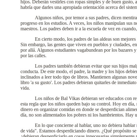
hijos. Deberán vestirles con ropas simples y de buen gusto, 
habría que darles una apropiada orientación acerca del sist
Algunos niños, por temor a sus padres, dicen mentira
progreso en los estudios. A veces, los niños manipulan sus n
maestros. Los padres deben ir a la escuela de vez en cuando, 
En cierto modo, los padres de las aldeas son mejores
Sin embargo, las gentes que viven en pueblos y ciudades, en 
por allá. Algunos estudiantes vagabundean por los bazares y
por las calles.
Los padres también debieran evitar que sus hijos malg
conducta. De este modo, el padre, la madre y los hijos debie
inclinados a leer todo tipo de libros. Mantienen algunas novela
libro 'a su gusto'. Los padres debieran quitarles de inmediato
vida.
Los niños de Bal Vikas debieran ser educados con res
esta regla que los niños queden bajo su control. Hoy en día, n
dinero en organizar comidas en donde se desperdician alimen
día, no son alimentados los pobres ni los hambrientos. Hay 
En lo que concierne al hablar, uno no debiera hablar
de vida". Estamos desperdiciando dinero. ¿Qué propósito se 
¿debieran desperdiciarlo en cosas innecesarias simplemente p