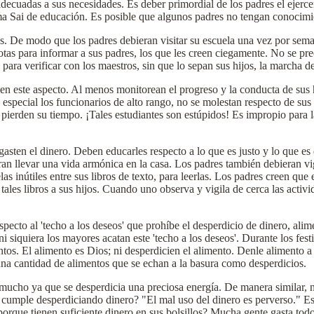
adecuadas a sus necesidades. Es deber primordial de los padres el ejerc
ema Sai de educación. Es posible que algunos padres no tengan conocimie
s. De modo que los padres debieran visitar su escuela una vez por seman
otas para informar a sus padres, los que les creen ciegamente. No se pr
para verificar con los maestros, sin que lo sepan sus hijos, la marcha de
 en este aspecto. Al menos monitorean el progreso y la conducta de sus 
especial los funcionarios de alto rango, no se molestan respecto de sus
 pierden su tiempo. ¡Tales estudiantes son estúpidos! Es impropio para 
asten el dinero. Deben educarles respecto a lo que es justo y lo que es 
ran llevar una vida armónica en la casa. Los padres también debieran vig
s inútiles entre sus libros de texto, para leerlas. Los padres creen que e
 tales libros a sus hijos. Cuando uno observa y vigila de cerca las activi
pecto al 'techo a los deseos' que prohíbe el desperdicio de dinero, a
i siquiera los mayores acatan este 'techo a los deseos'. Durante los fest
tos. El alimento es Dios; ni desperdicien el alimento. Denle alimento 
una cantidad de alimentos que se echan a la basura como desperdicios.
 mucho ya que se desperdicia una preciosa energía. De manera similar, 
cumple desperdiciando dinero? "El mal uso del dinero es perverso." Es
orque tienen suficiente dinero en sus bolsillos? Mucha gente gasta todo