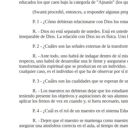
educados los que caen bajo la categoría de "Ajnanis" (los qu
(Swami procedió, entonces, a responder algunas preg
P. 1 - ¿Cómo debieran relacionarse con Dios los estu
R. - Dios no está separado de ustedes. Está en ustede
inseparable de Dios. La relación con Dios no es física. Uno ha
P. 2 - ¿Cuáles son las señales externas de la transfo
R. - Ante todo, uno habrá de indagar dentro de sí mi
respecto, uno habrá de desarrollar una fe firme y asegurarse 
transformación espiritual que se produzcan en un individuo.
cualquier caso, es el individuo el que ha de observar por s
P. 3 - ¿Cuáles son las cualidades que se esperan de 
R. - Los maestros no debieran dejar que los estudian
teniendo presente los objetivos y aspiraciones de sus alumn
aplicar los frenos de vez en cuando y, si fuera necesario, ta
P. 4 - ¿Cuál es el rol de un maestro en el sistema E
R. - Dejen que el maestro se mantenga como maestro y
asegurar una atmósfera correcta en el aula, al tiempo de mant