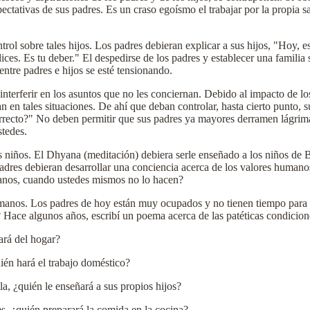
xpectativas de sus padres. Es un craso egoísmo el trabajar por la propia 
ol sobre tales hijos. Los padres debieran explicar a sus hijos, "Hoy, e
s. Es tu deber." El despedirse de los padres y establecer una familia
entre padres e hijos se esté tensionando.
interferir en los asuntos que no les conciernan. Debido al impacto de lo
an en tales situaciones. De ahí que deban controlar, hasta cierto punto,
rrecto?" No deben permitir que sus padres ya mayores derramen lágrim
stedes.
 niños. El Dhyana (meditación) debiera serle enseñado a los niños de Ba
res debieran desarrollar una conciencia acerca de los valores humanos.
manos, cuando ustedes mismos no lo hacen?
manos. Los padres de hoy están muy ocupados y no tienen tiempo para de
 Hace algunos años, escribí un poema acerca de las patéticas condiciones
ará del hogar?
ién hará el trabajo doméstico?
la, ¿quién le enseñará a sus propios hijos?
res, ¿quién preparará la comida en la cocina?