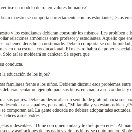
nvertirse en modelo de rol en valores humanos?
o un maestro se comporta correctamente con los estudiantes, éstos emu
maestro y los estudiantes debieran consumir los mismos. Les prohíben a
ollar relaciones armónicas entre profesor y estudiantes. Aquello que en
 no tienen derecho a cuestionarle. Deberá comportarse con humildad y vi
iantes en una escuela coeducacional. El maestro habrá de poner especial 
 Sólo así se moldeará su carácter. Se espera que
 su conducta.
 la educación de los hijos?
as familiares frente a los niños. Debieran discutir esos problemas entre 
es debieran sentar un ejemplo para sus hijos, en cuanto a su conducta y
a sus padres. Debieran desarrollar un sentido de gratitud hacia sus padre
n descuidar a sus padres, pensando, "Mi familia y yo estamos bien. ¿P
 se comportan así. La gente educada no debiera adoptar tales actitudes
r felices a sus padres.
sujetos indeseables. "Dime con quien andas y te diré quien eres". Al man
deseos y aspiraciones de los padres y de los hijos, se contraponen. Si o