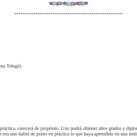
***************************************************
,
ema Telegú)
a práctica, carecerá de propósito. Uno podrá obtener altos grados y di
r eso uno habrá de poner en práctica lo que haya aprendido en una inst