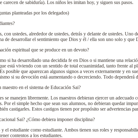
e carecen de sabiduría). Los niños les imitan hoy, y siguen sus pasos.
untas planteadas por los delegados)
diantes?
s, con ustedes, alrededor de ustedes, detrás y delante de ustedes. Uno 
 de desarrollar el sentimiento que Dios y él / ella son uno solo y que Di
rmación espiritual que se produce en un devoto?
smo si ha desarrollado una decidida fe en Dios o si mantiene una relac
que está viviendo con un sentido de total ecuanimidad, tanto frente al 
 Es posible que aparezcan algunos signos a veces externamente y en su
í mismo si su devoción está aumentando o decreciendo. Todo dependerá d
un maestro en el sistema de Educación Sai?
tes se manejen libremente. Los maestros debieran ejercer un adecuado co
os. Por el simple hecho que sean sus alumnos, no debieran quedar impun
mbién castigarles. Estos castigos tienen por propósito ser advertencias p
ducacional Sai? ¿Cómo debiera imponer disciplina?
 el estudiante como estudiante. Ambos tienen sus roles y responsabilid
ener contentos a los estudiantes.