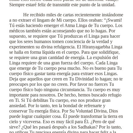
Siempre estaré feliz de transmitir este punto de la unidad.
He recibido miles de cartas recientemente instándome
a no extraer el lingam de Mi cuerpo. Ellos oraban: “¡Swami!
Tú estás haciendo emerger el Atma Linga de Tu cuerpo. Los
médicos también están aconsejando que no lo hagas. Por
supuesto, se requiere que Tú produzcas el Linga para hacer
que los seres humanos tomen conciencia de la verdad y
experimenten su divina refulgencia. El Hiranyagarbha Linga
se halla en forma líquida en el cuerpo. Para que solidifique,
se requiere una gran cantidad de energía. La expulsión del
Linga requiere de una gran fuerza del cuerpo. Cada Linga
que emerge de Tu cuerpo pesa mucho. No es bueno para Tu
cuerpo físico gastar tanta energía para extraer esos Lingas.
Deja que aquellos que creen en Tu Divinidad lo hagan; no te
preocupes por los que no creen. Por favor no fuerces Tu
cuerpo físico bajo ninguna circunstancia. Tu cuerpo es muy
importante para nosotros. De hecho, hemos buscado refugio
en Ti. Si Tú debilitas Tu cuerpo, eso nos produce gran
ansiedad. Por lo tanto, ten la bondad de refrenarte y
conservar Tu energía física. Por Su Voluntad Divina, Dios
puede lograr cualquier cosa. Él puede transformar la tierra en
cielo y viceversa. Eso es muy fácil para Él. ¿Pero de qué
sirve? ¿Qué les pasará después a los Sadhakas? Por lo tanto,
no utilices Tu preciosa energía divina para hacer feliz a la