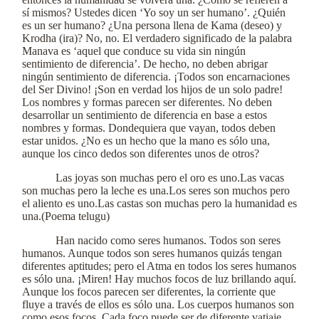
sí mismos? Ustedes dicen ‘Yo soy un ser humano’. ¿Quién
es un ser humano? ¿Una persona llena de Kama (deseo) y
Krodha (ira)? No, no. El verdadero significado de la palabra
Manava es ‘aquel que conduce su vida sin ningún
sentimiento de diferencia’. De hecho, no deben abrigar
ningún sentimiento de diferencia. ¡Todos son encarnaciones
del Ser Divino! ¡Son en verdad los hijos de un solo padre!
Los nombres y formas parecen ser diferentes. No deben
desarrollar un sentimiento de diferencia en base a estos
nombres y formas. Dondequiera que vayan, todos deben
estar unidos. ¿No es un hecho que la mano es sólo una,
aunque los cinco dedos son diferentes unos de otros?
Las joyas son muchas pero el oro es uno.Las vacas
son muchas pero la leche es una.Los seres son muchos pero
el aliento es uno.Las castas son muchas pero la humanidad es
una.(Poema telugu)
Han nacido como seres humanos. Todos son seres
humanos. Aunque todos son seres humanos quizás tengan
diferentes aptitudes; pero el Atma en todos los seres humanos
es sólo una. ¡Miren! Hay muchos focos de luz brillando aquí.
Aunque los focos parecen ser diferentes, la corriente que
fluye a través de ellos es sólo una. Los cuerpos humanos son
como esos focos. Cada foco puede ser de diferente vatiaje.