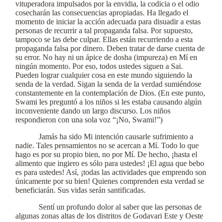
vituperadora impulsados por la envidia, la codicia o el odio
cosecharán las consecuencias apropiadas. Ha llegado el
momento de iniciar la acción adecuada para disuadir a estas
personas de recurrir a tal propaganda falsa. Por supuesto,
tampoco se las debe culpar. Ellas están recurriendo a esta
propaganda falsa por dinero. Deben tratar de darse cuenta de
su error. No hay ni un ápice de dosha (impureza) en Mí en
ningún momento. Por eso, todos ustedes siguen a Sai.
Pueden lograr cualquier cosa en este mundo siguiendo la
senda de la verdad. Sigan la senda de la verdad sumiéndose
constantemente en la contemplación de Dios. (En este punto,
Swami les preguntó a los niños si les estaba causando algún
inconveniente dando un largo discurso. Los niños
respondieron con una sola voz “¡No, Swami!”)
Jamás ha sido Mi intención causarle sufrimiento a
nadie. Tales pensamientos no se acercan a Mí. Todo lo que
hago es por su propio bien, no por Mí. De hecho, ¡hasta el
alimento que ingiero es sólo para ustedes! ¡El agua que bebo
es para ustedes! Así, ¡todas las actividades que emprendo son
únicamente por su bien! Quienes comprenden esta verdad se
beneficiarán. Sus vidas serán santificadas.
Sentí un profundo dolor al saber que las personas de
algunas zonas altas de los distritos de Godavari Este y Oeste