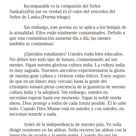
Incomparable es la compasión del Señor
Sanka(ra)Sin par en verdad es el valor del vencedor del
Señor de Lanka.(Poema telugu)
Sin embargo, este poema no se aplica a los brinjals de
la actualidad. Ellos están totalmente contaminados. Debido a
que esta contaminación aumenta día a día, las mentes
también se contaminan.
¡Queridos estudiantes! Ustedes están bien educados.
No deben leer todo tipo de basura, contaminando así sus
mentes. Sigan nuestra gloriosa cultura india. La cultura india
es muy sagrada. Nuestros ancestros experimentaron la gloria
de nuestra gran cultura y vivieron vidas felices. Estoy seguro
de que en un futuro muy cercano hasta la gente del
extranjero tomará plena conciencia de la grandeza de nuestra
cultura india y la adoptará. Sin embargo, ustedes no
necesitan esperar hasta ese momento. Sigan la noble senda
ahora. Dios protege a todos de cada forma posible. Él lo sabe
todo. Cuando Dios Mismo está en ustedes y con ustedes, no
necesitan temerle a nada.
Antes de la independencia de nuestro país, Yo solía
dirigir reuniones en las aldeas. Solía recorrer las aldeas con la
intención de ayudar a la gente pobre. Cuando iba por las