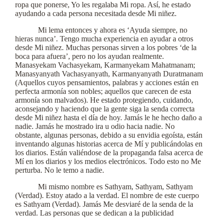
ropa que ponerse, Yo les regalaba Mi ropa. Así, he estado
ayudando a cada persona necesitada desde Mi niñez.
Mi lema entonces y ahora es ‘Ayuda siempre, no
hieras nunca’. Tengo mucha experiencia en ayudar a otros
desde Mi niñez. Muchas personas sirven a los pobres ‘de la
boca para afuera’, pero no los ayudan realmente.
Manasyekam Vachasyekam, Karmanyekam Mahatmanam;
Manasyanyath Vachasyanyath, Karmanyanyath Duratmanam
(Aquellos cuyos pensamientos, palabras y acciones están en
perfecta armonía son nobles; aquellos que carecen de esta
armonía son malvados). He estado protegiendo, cuidando,
aconsejando y haciendo que la gente siga la senda correcta
desde Mi niñez hasta el día de hoy. Jamás le he hecho daño a
nadie. Jamás he mostrado ira u odio hacia nadie. No
obstante, algunas personas, debido a su envidia egoísta, están
inventando algunas historias acerca de Mí y publicándolas en
los diarios. Están valiéndose de la propaganda falsa acerca de
Mí en los diarios y los medios electrónicos. Todo esto no Me
perturba. No le temo a nadie.
Mi mismo nombre es Sathyam, Sathyam, Sathyam
(Verdad). Estoy atado a la verdad. El nombre de este cuerpo
es Sathyam (Verdad). Jamás Me desviaré de la senda de la
verdad. Las personas que se dedican a la publicidad