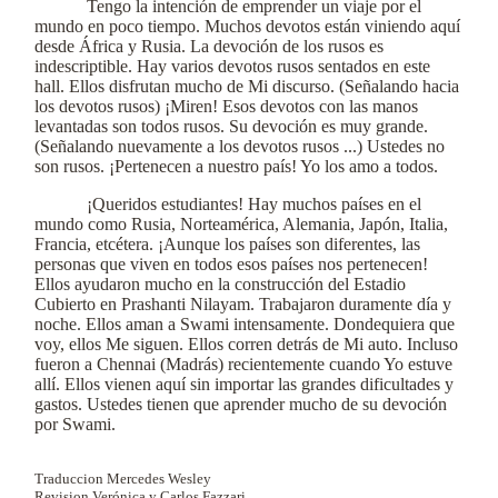
Tengo la intención de emprender un viaje por el
mundo en poco tiempo. Muchos devotos están viniendo aquí
desde África y Rusia. La devoción de los rusos es
indescriptible. Hay varios devotos rusos sentados en este
hall. Ellos disfrutan mucho de Mi discurso. (Señalando hacia
los devotos rusos) ¡Miren! Esos devotos con las manos
levantadas son todos rusos. Su devoción es muy grande.
(Señalando nuevamente a los devotos rusos ...) Ustedes no
son rusos. ¡Pertenecen a nuestro país! Yo los amo a todos.
¡Queridos estudiantes! Hay muchos países en el
mundo como Rusia, Norteamérica, Alemania, Japón, Italia,
Francia, etcétera. ¡Aunque los países son diferentes, las
personas que viven en todos esos países nos pertenecen!
Ellos ayudaron mucho en la construcción del Estadio
Cubierto en Prashanti Nilayam. Trabajaron duramente día y
noche. Ellos aman a Swami intensamente. Dondequiera que
voy, ellos Me siguen. Ellos corren detrás de Mi auto. Incluso
fueron a Chennai (Madrás) recientemente cuando Yo estuve
allí. Ellos vienen aquí sin importar las grandes dificultades y
gastos. Ustedes tienen que aprender mucho de su devoción
por Swami.
Traduccion Mercedes Wesley
Revision Verónica y Carlos Fazzari