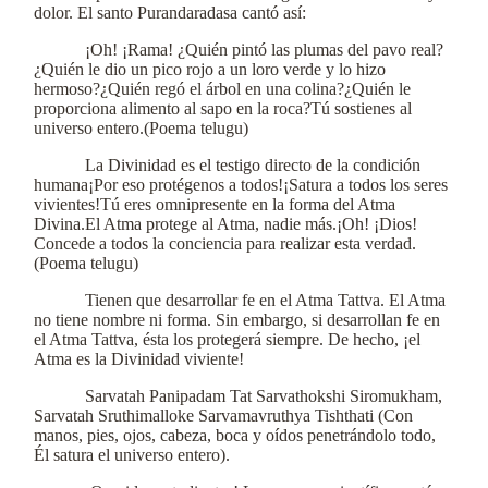
dolor. El santo Purandaradasa cantó así:
¡Oh! ¡Rama! ¿Quién pintó las plumas del pavo real?
¿Quién le dio un pico rojo a un loro verde y lo hizo
hermoso?¿Quién regó el árbol en una colina?¿Quién le
proporciona alimento al sapo en la roca?Tú sostienes al
universo entero.(Poema telugu)
La Divinidad es el testigo directo de la condición
humana¡Por eso protégenos a todos!¡Satura a todos los seres
vivientes!Tú eres omnipresente en la forma del Atma
Divina.El Atma protege al Atma, nadie más.¡Oh! ¡Dios!
Concede a todos la conciencia para realizar esta verdad.
(Poema telugu)
Tienen que desarrollar fe en el Atma Tattva. El Atma
no tiene nombre ni forma. Sin embargo, si desarrollan fe en
el Atma Tattva, ésta los protegerá siempre. De hecho, ¡el
Atma es la Divinidad viviente!
Sarvatah Panipadam Tat Sarvathokshi Siromukham,
Sarvatah Sruthimalloke Sarvamavruthya Tishthati (Con
manos, pies, ojos, cabeza, boca y oídos penetrándolo todo,
Él satura el universo entero).