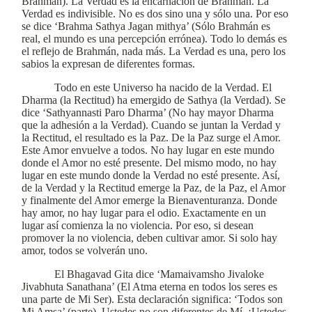
Brahmán). La Verdad es la encarnación de Brahmán. La
Verdad es indivisible. No es dos sino una y sólo una. Por eso
se dice ‘Brahma Sathya Jagan mithya’ (Sólo Brahmán es
real, el mundo es una percepción errónea). Todo lo demás es
el reflejo de Brahmán, nada más. La Verdad es una, pero los
sabios la expresan de diferentes formas.
Todo en este Universo ha nacido de la Verdad. El
Dharma (la Rectitud) ha emergido de Sathya (la Verdad). Se
dice ‘Sathyannasti Paro Dharma’ (No hay mayor Dharma
que la adhesión a la Verdad). Cuando se juntan la Verdad y
la Rectitud, el resultado es la Paz. De la Paz surge el Amor.
Este Amor envuelve a todos. No hay lugar en este mundo
donde el Amor no esté presente. Del mismo modo, no hay
lugar en este mundo donde la Verdad no esté presente. Así,
de la Verdad y la Rectitud emerge la Paz, de la Paz, el Amor
y finalmente del Amor emerge la Bienaventuranza. Donde
hay amor, no hay lugar para el odio. Exactamente en un
lugar así comienza la no violencia. Por eso, si desean
promover la no violencia, deben cultivar amor. Si solo hay
amor, todos se volverán uno.
El Bhagavad Gita dice ‘Mamaivamsho Jivaloke
Jivabhuta Sanathana’ (El Atma eterna en todos los seres es
una parte de Mi Ser). Esta declaración significa: ‘Todos son
Mi Amsa’ (parte). Ustedes no son diferentes de Mí. ¡Ustedes