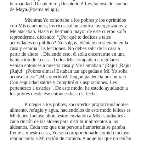
hermandad.¡Despierten! ¡Despierten! Levántense del sueño
de Maya.(Poema telugu)
Mientras Yo exhortaba a los pobres y los oprimidos
con Mis canciones, los ricos solían sentirse avergonzados y
Me atacaban. Hasta el hermano mayor de este cuerpo solía
reprenderme, diciendo: “¿Por qué te dedicas a tales
actividades en público? No salgas. Siéntate en silencio en la
casa y estudia Tus lecciones. No debes salir de la casa a
partir de ahora”. Diciendo esto, él solía encerrarme en una
habitación de la casa. Todos Mis compañeros regulares
venían entonces a nuestra casa y Me llamaban “¡Raju! ¡Raju!
¡Raju!” ¡Pobres almas! Estaban tan apegadas a Mí. Yo solía
aconsejarles: “¡Mis queridos! Tengan paciencia por un rato.
Con seguridad saldré y cumpliré sus aspiraciones. Les
pertenezco a ustedes”. De este modo, he estado ayudando a
los pobres desde ese entonces hasta la fecha.
Proteger a los pobres, socorrerlos proporcionándoles
alimento, refugio y agua, haciéndolos de este modo felices es
Mi deber. Incluso ahora estoy enviando a Mis estudiantes a
cada rincón de las aldeas para distribuir alimentos a los
aldeanos. Cada vez que una persona hambrienta se paraba
frente a nuestra casa, Yo solía proporcionarle comida incluso
renunciando a Mi ración de comida. A aquellos que no tenían