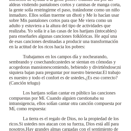
aldeas vistiendo pantalones cortos y camisas de manga corta,
la gente solía restringirme el paso, tratándome como un niño
inmaduro. Ellos solían traerme un dhoti y Me lo hacían usar
sobre Mis pantalones cortos para que Me viera como un
adulto y estuviera a la altura del tipo de actividades que
realizaba. Yo solía ir a las casas de los harijans (intocables)
para enseñarles algunas canciones folklóricas. He aquí una
de esas canciones destinadas a producir una transformación
en la actitud de los ricos hacia los pobres:
Trabajamos en los campos día y nochearando,
sembrando y cosechando;ustedes se sientan en cómodas y
acogedoras mansionescomiendo, bebiendo y divirtiéndose;ni
siquiera bajan para preguntar por nuestro bienestar.El trabajo
es nuestro y todo el confort es de ustedes.¿Es eso correcto?
(Canción telugu)
Los harijans solían cantar en público las canciones
compuestas por Mí. Cuando alguien cuestionaba su
intransigencia, ellos solían cantar otra canción compuesta por
Mí, como respuesta:
La tierra es el regalo de Dios, no la propiedad de los
ricos.Si ustedes nos atacan con su fuerza, Dios está allí para
nosotros.Hay grandes almas cargadas con el sentimiento de