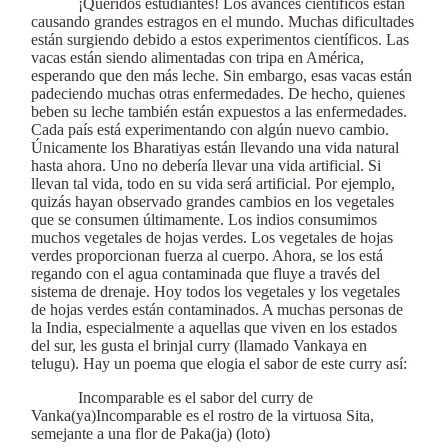
¡Queridos estudiantes! Los avances científicos están
causando grandes estragos en el mundo. Muchas dificultades
están surgiendo debido a estos experimentos científicos. Las
vacas están siendo alimentadas con tripa en América,
esperando que den más leche. Sin embargo, esas vacas están
padeciendo muchas otras enfermedades. De hecho, quienes
beben su leche también están expuestos a las enfermedades.
Cada país está experimentando con algún nuevo cambio.
Únicamente los Bharatiyas están llevando una vida natural
hasta ahora. Uno no debería llevar una vida artificial. Si
llevan tal vida, todo en su vida será artificial. Por ejemplo,
quizás hayan observado grandes cambios en los vegetales
que se consumen últimamente. Los indios consumimos
muchos vegetales de hojas verdes. Los vegetales de hojas
verdes proporcionan fuerza al cuerpo. Ahora, se los está
regando con el agua contaminada que fluye a través del
sistema de drenaje. Hoy todos los vegetales y los vegetales
de hojas verdes están contaminados. A muchas personas de
la India, especialmente a aquellas que viven en los estados
del sur, les gusta el brinjal curry (llamado Vankaya en
telugu). Hay un poema que elogia el sabor de este curry así:
Incomparable es el sabor del curry de
Vanka(ya)Incomparable es el rostro de la virtuosa Sita,
semejante a una flor de Paka(ja) (loto)