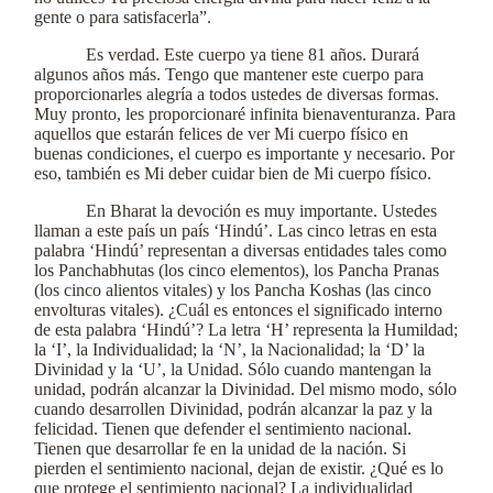
gente o para satisfacerla”.
Es verdad. Este cuerpo ya tiene 81 años. Durará
algunos años más. Tengo que mantener este cuerpo para
proporcionarles alegría a todos ustedes de diversas formas.
Muy pronto, les proporcionaré infinita bienaventuranza. Para
aquellos que estarán felices de ver Mi cuerpo físico en
buenas condiciones, el cuerpo es importante y necesario. Por
eso, también es Mi deber cuidar bien de Mi cuerpo físico.
En Bharat la devoción es muy importante. Ustedes
llaman a este país un país ‘Hindú’. Las cinco letras en esta
palabra ‘Hindú’ representan a diversas entidades tales como
los Panchabhutas (los cinco elementos), los Pancha Pranas
(los cinco alientos vitales) y los Pancha Koshas (las cinco
envolturas vitales). ¿Cuál es entonces el significado interno
de esta palabra ‘Hindú’? La letra ‘H’ representa la Humildad;
la ‘I’, la Individualidad; la ‘N’, la Nacionalidad; la ‘D’ la
Divinidad y la ‘U’, la Unidad. Sólo cuando mantengan la
unidad, podrán alcanzar la Divinidad. Del mismo modo, sólo
cuando desarrollen Divinidad, podrán alcanzar la paz y la
felicidad. Tienen que defender el sentimiento nacional.
Tienen que desarrollar fe en la unidad de la nación. Si
pierden el sentimiento nacional, dejan de existir. ¿Qué es lo
que protege el sentimiento nacional? La individualidad