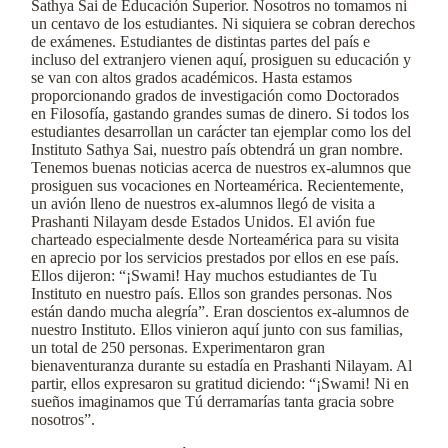
Sathya Sai de Educación Superior. Nosotros no tomamos ni
un centavo de los estudiantes. Ni siquiera se cobran derechos
de exámenes. Estudiantes de distintas partes del país e
incluso del extranjero vienen aquí, prosiguen su educación y
se van con altos grados académicos. Hasta estamos
proporcionando grados de investigación como Doctorados
en Filosofía, gastando grandes sumas de dinero. Si todos los
estudiantes desarrollan un carácter tan ejemplar como los del
Instituto Sathya Sai, nuestro país obtendrá un gran nombre.
Tenemos buenas noticias acerca de nuestros ex-alumnos que
prosiguen sus vocaciones en Norteamérica. Recientemente,
un avión lleno de nuestros ex-alumnos llegó de visita a
Prashanti Nilayam desde Estados Unidos. El avión fue
charteado especialmente desde Norteamérica para su visita
en aprecio por los servicios prestados por ellos en ese país.
Ellos dijeron: “¡Swami! Hay muchos estudiantes de Tu
Instituto en nuestro país. Ellos son grandes personas. Nos
están dando mucha alegría”. Eran doscientos ex-alumnos de
nuestro Instituto. Ellos vinieron aquí junto con sus familias,
un total de 250 personas. Experimentaron gran
bienaventuranza durante su estadía en Prashanti Nilayam. Al
partir, ellos expresaron su gratitud diciendo: “¡Swami! Ni en
sueños imaginamos que Tú derramarías tanta gracia sobre
nosotros”.