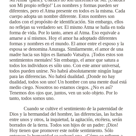
son Mi propio reflejo!’ Los nombres y formas pueden ser
diferentes, pero el Atma presente en todos es la misma. Cada
cuerpo adopta un nombre diferente. Estos nombres son
dados con el propósito de identificación. Sin embargo, ellos
no reflejan su verdadero ser. El mismo Atma se halla en toda
forma de vida. Por lo tanto, amen al Atma. Eso equivale a
amarse a sí mismos. Hoy el amor ha adoptado diferentes
formas y nombres en el mundo. El amor entre el esposo y la
esposa se denomina Anuraga. Similarmente, el amor de una
madre hacia sus hijos es llamado Vatsalya. ¡Todos estos son
sentimientos mentales! Sin embargo, el amor que satura a
todos los individuos es sólo uno. Con este amor universal,
todos pueden unirse. No habrá absolutamente ningún lugar
para las diferencias. No habrá dualidad. ¡Donde no hay
dualidad, todos son uno! Un hombre con una mente dual está
medio ciego. Nosotros no estamos ciegos. ¿No es así?
Tenemos dos ojos que, juntos, ven un solo objeto. Por lo
tanto, todos somos uno.
Cuando se cultive el sentimiento de la paternidad de
Dios y la hermandad del hombre, las diferencias, las luchas
entre unos y otros, la inquietud, la agitación, etcétera, serán
borrados de la tierra. Todos son hijos de un padre: ¡Dios!
Hoy tienen que promover este noble sentimiento. Sólo
entonces la humanidad se volverá una. ¿Cómo se refieren a