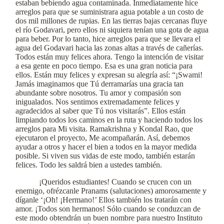
estaban bebiendo agua contaminada. Inmediatamente hice
arreglos para que se suministrara agua potable a un costo de
dos mil millones de rupias. En las tierras bajas cercanas fluye
el río Godavari, pero ellos ni siquiera tenían una gota de agua
para beber. Por lo tanto, hice arreglos para que se llevara el
agua del Godavari hacia las zonas altas a través de cañerías.
Todos están muy felices ahora. Tengo la intención de visitar
a esa gente en poco tiempo. Esa es una gran noticia para
ellos. Están muy felices y expresan su alegría así: “¡Swami!
Jamás imaginamos que Tú derramarías una gracia tan
abundante sobre nosotros. Tu amor y compasión son
inigualados. Nos sentimos extremadamente felices y
agradecidos al saber que Tú nos visitarás”. Ellos están
limpiando todos los caminos en la ruta y haciendo todos los
arreglos para Mi visita. Ramakrishna y Kondal Rao, que
ejecutaron el proyecto, Me acompañarán. Así, debemos
ayudar a otros y hacer el bien a todos en la mayor medida
posible. Si viven sus vidas de este modo, también estarán
felices. Todo les saldrá bien a ustedes también.
¡Queridos estudiantes! Cuando se crucen con un
enemigo, ofrézcanle Pranams (salutaciones) amorosamente y
díganle ‘¡Oh! ¡Hermano!’ Ellos también los tratarán con
amor. ¡Todos son hermanos! Sólo cuando se conduzcan de
este modo obtendrán un buen nombre para nuestro Instituto