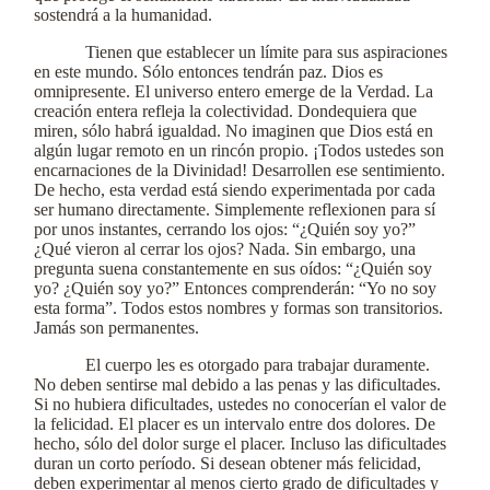
sostendrá a la humanidad.
Tienen que establecer un límite para sus aspiraciones
en este mundo. Sólo entonces tendrán paz. Dios es
omnipresente. El universo entero emerge de la Verdad. La
creación entera refleja la colectividad. Dondequiera que
miren, sólo habrá igualdad. No imaginen que Dios está en
algún lugar remoto en un rincón propio. ¡Todos ustedes son
encarnaciones de la Divinidad! Desarrollen ese sentimiento.
De hecho, esta verdad está siendo experimentada por cada
ser humano directamente. Simplemente reflexionen para sí
por unos instantes, cerrando los ojos: “¿Quién soy yo?”
¿Qué vieron al cerrar los ojos? Nada. Sin embargo, una
pregunta suena constantemente en sus oídos: “¿Quién soy
yo? ¿Quién soy yo?” Entonces comprenderán: “Yo no soy
esta forma”. Todos estos nombres y formas son transitorios.
Jamás son permanentes.
El cuerpo les es otorgado para trabajar duramente.
No deben sentirse mal debido a las penas y las dificultades.
Si no hubiera dificultades, ustedes no conocerían el valor de
la felicidad. El placer es un intervalo entre dos dolores. De
hecho, sólo del dolor surge el placer. Incluso las dificultades
duran un corto período. Si desean obtener más felicidad,
deben experimentar al menos cierto grado de dificultades y