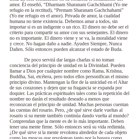
amor. Él enseñó, “Dharmam Sharanam Gachchhami (Yo me
refugio en la rectitud), “Premam Sharanam Gachchahami”
(Yo me refugio en el amor). Privada de amor, la cualidad
humana no tiene existencia. Debemos amar a todos, sin
importar si es un indigente o un rico. El dinero no debe ser el
criterio para compartir su amor con sus semejantes. El dinero
no es importante. El dinero viene y se va, la moralidad viene
y crece. No hagan daño a nadie. Ayuden Siempre, Nunca
Dañen. Sólo entonces pueden alcanzar el estado de Buda.
De poco servirá dar largas charlas si no toman
conciencia del principio de unidad en la Divinidad. Pueden
llamar a Dios por cualquier nombre como Rama, Krishna,
Buddha, Sai, etcétera, pero todos ellos personifican el mismo
principio divino. Mantengan la flor de la unicidad en el Altar
de sus corazones y dejen que su fragancia se expanda por
doquier. Las prácticas espirituales tales como la repetición del
nombre no darán el resultado deseado a menos que
reconozcan el principio de unidad. Muchas personas cuentan
las cuentas del rosario. Pero, ¿de qué sirve darle vueltas al
rosario si su mente también continúa dando vuelta al mundo?
Comprendan que la mente es de lo más importante. Deben
tener una mente firme. Sólo entonces será su vida redimida.
¿De qué sirve si la mente revolotea alrededor de cada objeto
como las moscas que revolotean tanto por la basura como