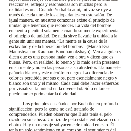
reacciones, reflejos y resonancias son muchas pero la
realidad es una. Cuando Yo hablo aquí, mi voz se oye a
través de cada uno de los altoparlantes en este salón. De
igual manera, en nuestros corazones existe el principio de
unidad que tenemos que reconocer. La vida del hombre
encuentra plenitud solamente cuando su mente experimenta
el principio de unidad. De nada sirve llevarle la unidad a la
gente sin unir sus mentes. “La mente es la causa de la
esclavitud y de la liberación del hombre.” (Manah Eva
Manushyanam Karanam Bandhamokshayo). Ven a alguien y
dicen que es una persona mala; ven a otra y dicen que es
buena. Pero, en realidad, lo bueno y lo malo están presentes
en su mente y no en las personas a su alrededor. Llaman este
pañuelo blanco y este micrófono negro. La diferencia de
color es percibida por sus ojos, pero esencialmente negro y
blanco son uno y el mismo. Cada cual debe hacer esfuerzos
por visualizar la unidad en la diversidad. Sólo entonces
puede uno experimentar la divinidad.
Los principios enseñados por Buda tienen profunda
significación, pero la gente no está tratando de
comprenderlos. Pueden observar que Buda tenía el pelo
rizado en su cabeza. Un rizo de pelo estaba entrelazado con
el otro. Hay un mensaje subyacente de unidad en esto. Él
tenía un solo sentimiento en su corazón, el sentimiento del