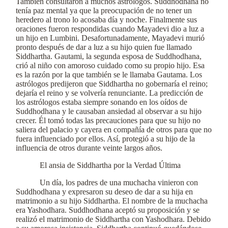
También consultaron a muchos astrólogos. Suddhodhana no
tenía paz mental ya que la preocupación de no tener un
heredero al trono lo acosaba día y noche. Finalmente sus
oraciones fueron respondidas cuando Mayadevi dio a luz a
un hijo en Lumbini. Desafortunadamente, Mayadevi murió
pronto después de dar a luz a su hijo quien fue llamado
Siddhartha. Gautami, la segunda esposa de Suddhodhana,
crió al niño con amoroso cuidado como su propio hijo. Esa
es la razón por la que también se le llamaba Gautama. Los
astrólogos predijeron que Siddhartha no gobernaría el reino;
dejaría el reino y se volvería renunciante. La predicción de
los astrólogos estaba siempre sonando en los oídos de
Suddhodhana y le causaban ansiedad al observar a su hijo
crecer. Él tomó todas las precauciones para que su hijo no
saliera del palacio y cayera en compañía de otros para que no
fuera influenciado por ellos. Así, protegió a su hijo de la
influencia de otros durante veinte largos años.
El ansia de Siddhartha por la Verdad Última
Un día, los padres de una muchacha vinieron con
Suddhodhana y expresaron su deseo de dar a su hija en
matrimonio a su hijo Siddhartha. El nombre de la muchacha
era Yashodhara. Suddhodhana aceptó su proposición y se
realizó el matrimonio de Siddhartha con Yashodhara. Debido