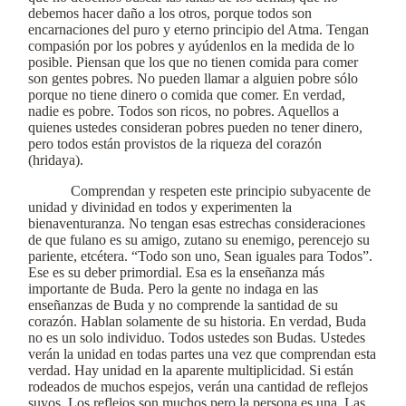
debemos hacer daño a los otros, porque todos son
encarnaciones del puro y eterno principio del Atma. Tengan
compasión por los pobres y ayúdenlos en la medida de lo
posible. Piensan que los que no tienen comida para comer
son gentes pobres. No pueden llamar a alguien pobre sólo
porque no tiene dinero o comida que comer. En verdad,
nadie es pobre. Todos son ricos, no pobres. Aquellos a
quienes ustedes consideran pobres pueden no tener dinero,
pero todos están provistos de la riqueza del corazón
(hridaya).
Comprendan y respeten este principio subyacente de
unidad y divinidad en todos y experimenten la
bienaventuranza. No tengan esas estrechas consideraciones
de que fulano es su amigo, zutano su enemigo, perencejo su
pariente, etcétera. “Todo son uno, Sean iguales para Todos”.
Ese es su deber primordial. Esa es la enseñanza más
importante de Buda. Pero la gente no indaga en las
enseñanzas de Buda y no comprende la santidad de su
corazón. Hablan solamente de su historia. En verdad, Buda
no es un solo individuo. Todos ustedes son Budas. Ustedes
verán la unidad en todas partes una vez que comprendan esta
verdad. Hay unidad en la aparente multiplicidad. Si están
rodeados de muchos espejos, verán una cantidad de reflejos
suyos. Los reflejos son muchos pero la persona es una. Las