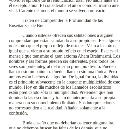
volvió el epítome de la renunciación total. No había nada en
él excepto amor. Él consideraba el amor como su mismo aire
vital. Carente de amor, el mundo se volvería un vacío.
Traten de Comprender la Profundidad de las
Enseñanzas de Buda
Cuando ustedes ofrecen sus salutaciones a alguien,
comprendan que están saludando a su propio ser. Ese alguien
no es otro que el propio reflejo de ustedes. Vean a los otros
igual que si vieran a su propio reflejo en el espejo. Este es el
mensaje que transmite el gran axioma Aham Brahmasmi. Los
nombres y las formas pueden ser diferentes, pero todos los
seres son parte integral del mismo principio divino. Pueden
llamar esto un pañuelo. Pueden llamar esto una túnica. Pero
ambos están hechos de algodón. De igual forma, la divinidad
es el principio subyacente en la aparente multiplicidad de este
mundo. Hoy en día muchos de los llamados escolásticos
están predicando sólo la multiplicidad. Pretenden que han
dominado las escrituras y tratan de interpretarla a su propia
manera con su conocimiento limitado. Sus interpretaciones
no corresponden a la realidad. Añaden solamente a la
confusión.
Buda enseñó que no deberíamos tener ninguna ira,
que no debemos buscar las faltas de los demás, que no