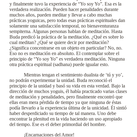
y finalmente tuvo la experiencia de “Yo soy Yo”. Esa es la
verdadera realización. Pueden hacer penalidades durante
muchos años, pueden meditar y llevar a cabo muchas
prácticas yoguicas, pero todas esas prácticas espirituales dan
solamente una satisfacción temporal, no bienaventuranza
sempiterna. Algunas personas hablan de meditación. Hasta
Buda predicó la práctica de la meditación. ¿Qué es sobre lo
cual meditan? ¿Qué se quiere decir por meditación?
¿Significa concentrarse en un objeto en particular? No, no.
Eso no es meditación en absoluto. El contemplar sobre el
principio de “Yo soy Yo” es verdadera meditación. Ninguna
otra práctica espiritual (sadhana) puede igualar esto.
Mientras tengan el sentimiento dualista de ‘tú y yo’,
no podrán experimentar la unidad. Buda reconoció el
principio de la unidad y basó su vida en esta verdad. Bajo la
dirección de muchos yoguis, él había practicado varias clases
de meditación y penalidades, pero finalmente encontró que
ellas eran mera pérdida de tiempo ya que ninguna de éstas
podía llevarlo a la experiencia última de la unicidad. Él sintió
haber desperdiciado su tiempo de tal manera. Uno debe
encontrar la plenitud en la vida haciendo un uso apropiado
del tiempo. Ese es el deber primordial del hombre.
¡Encarnaciones del Amor!