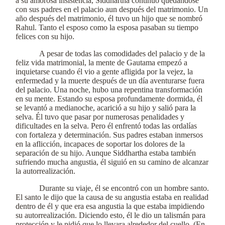
a su amorosa insistencia, Siddhartha continuó quedándose
con sus padres en el palacio aun después del matrimonio. Un
año después del matrimonio, él tuvo un hijo que se nombró
Rahul. Tanto el esposo como la esposa pasaban su tiempo
felices con su hijo.
A pesar de todas las comodidades del palacio y de la
feliz vida matrimonial, la mente de Gautama empezó a
inquietarse cuando él vio a gente afligida por la vejez, la
enfermedad y la muerte después de un día aventurarse fuera
del palacio. Una noche, hubo una repentina transformación
en su mente. Estando su esposa profundamente dormida, él
se levantó a medianoche, acarició a su hijo y salió para la
selva. Él tuvo que pasar por numerosas penalidades y
dificultades en la selva. Pero él enfrentó todas las ordalías
con fortaleza y determinación. Sus padres estaban inmersos
en la aflicción, incapaces de soportar los dolores de la
separación de su hijo. Aunque Siddhartha estaba también
sufriendo mucha angustia, él siguió en su camino de alcanzar
la autorrealización.
Durante su viaje, él se encontró con un hombre santo.
El santo le dijo que la causa de su angustia estaba en realidad
dentro de él y que era esa angustia la que estaba impidiendo
su autorrealización. Diciendo esto, él le dio un talismán para
protección y le pidió que lo llevara alrededor del cuello. (En