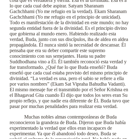
cosa que es verdadera y eterna. Esa es la divinidad. Esa es a
lo que cada cual debe aspirar. Satyam Sharanam
Gachchhami (Yo me refugio en la verdad). Ekam Sharanam
Gachchhami (Yo me refugio en el principio de unicidad).
Todo es manifestación de la divinidad en este mundo; no hay
segunda entidad fuera de la divinidad. Es el principio divino
que gobierna al mundo enero. Habiendo realizado esta
verdad, Buda, junto con sus discípulos, iba de aldea en aldea
propagándola. Él nunca sintió la necesidad de descansar. Él
pensaba que era su deber compartir este supremo
conocimiento con sus semejantes. Hasta su padre
Suddhodhana vino a Él. Él también reconoció esta verdad y
fue transformado. ¿Qué fue lo que Buda enseñó? Buda
enseñó que cada cual estaba provisto del mismo principio de
divinidad. “La verdad es una, pero el sabio se refiere a ella
por varios nombres” (Ekam Sat Vipraha Bahudha Vadanti).
El mismo mensaje fue el transmitido por el Señor Krishna en
el Bhagavad Gita cuando Él dijo que todos los seres eran Su
propio reflejo, y que nadie era diferente de Él. Buda tuvo que
pasar por muchas penalidades para realizar esta verdad.
Muchas nobles almas contemporáneas de Buda
reconocieron la grandeza de Buda. Dijeron que Buda había
experimentado la verdad que ellos eran incapaces de
experimentar. Ya que él abandonó todo deseo, Buda se