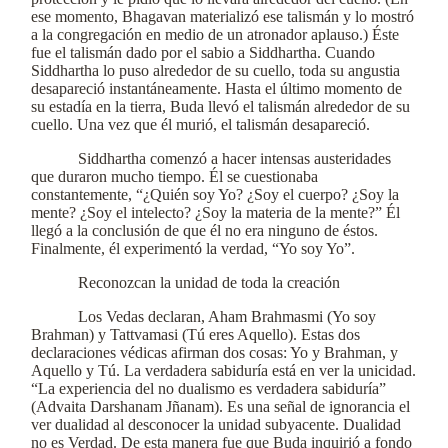
ese momento, Bhagavan materializó ese talismán y lo mostró
a la congregación en medio de un atronador aplauso.) Éste
fue el talismán dado por el sabio a Siddhartha. Cuando
Siddhartha lo puso alrededor de su cuello, toda su angustia
desapareció instantáneamente. Hasta el último momento de
su estadía en la tierra, Buda llevó el talismán alrededor de su
cuello. Una vez que él murió, el talismán desapareció.
Siddhartha comenzó a hacer intensas austeridades
que duraron mucho tiempo. Él se cuestionaba
constantemente, “¿Quién soy Yo? ¿Soy el cuerpo? ¿Soy la
mente? ¿Soy el intelecto? ¿Soy la materia de la mente?” Él
llegó a la conclusión de que él no era ninguno de éstos.
Finalmente, él experimentó la verdad, “Yo soy Yo”.
Reconozcan la unidad de toda la creación
Los Vedas declaran, Aham Brahmasmi (Yo soy
Brahman) y Tattvamasi (Tú eres Aquello). Estas dos
declaraciones védicas afirman dos cosas: Yo y Brahman, y
Aquello y Tú. La verdadera sabiduría está en ver la unicidad.
“La experiencia del no dualismo es verdadera sabiduría”
(Advaita Darshanam Jñanam). Es una señal de ignorancia el
ver dualidad al desconocer la unidad subyacente. Dualidad
no es Verdad. De esta manera fue que Buda inquirió a fondo