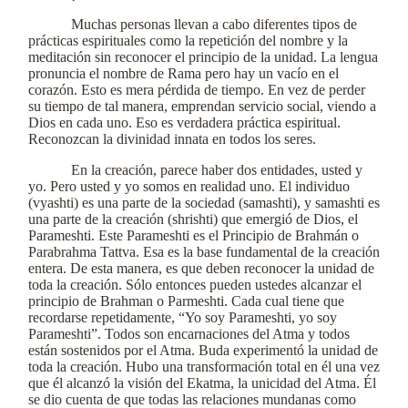
Muchas personas llevan a cabo diferentes tipos de
prácticas espirituales como la repetición del nombre y la
meditación sin reconocer el principio de la unidad. La lengua
pronuncia el nombre de Rama pero hay un vacío en el
corazón. Esto es mera pérdida de tiempo. En vez de perder
su tiempo de tal manera, emprendan servicio social, viendo a
Dios en cada uno. Eso es verdadera práctica espiritual.
Reconozcan la divinidad innata en todos los seres.
En la creación, parece haber dos entidades, usted y
yo. Pero usted y yo somos en realidad uno. El individuo
(vyashti) es una parte de la sociedad (samashti), y samashti es
una parte de la creación (shrishti) que emergió de Dios, el
Parameshti. Este Parameshti es el Principio de Brahmán o
Parabrahma Tattva. Esa es la base fundamental de la creación
entera. De esta manera, es que deben reconocer la unidad de
toda la creación. Sólo entonces pueden ustedes alcanzar el
principio de Brahman o Parmeshti. Cada cual tiene que
recordarse repetidamente, “Yo soy Parameshti, yo soy
Parameshti”. Todos son encarnaciones del Atma y todos
están sostenidos por el Atma. Buda experimentó la unidad de
toda la creación. Hubo una transformación total en él una vez
que él alcanzó la visión del Ekatma, la unicidad del Atma. Él
se dio cuenta de que todas las relaciones mundanas como