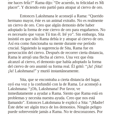
me haces feliz?” Rama dijo: “De acuerdo, tu felicidad es Mi
placer”. Y diciendo esto partió para atrapar al ciervo de oro.
Entonces Lakshmana le aconsejó a Rama: “Querido
hermano mayor, éste es un animal extraño. No es realmente
un ciervo de oro. Creo que algún demonio debe haber
adoptado la forma de este ciervo de oro para engañarnos. No
es necesario que vayas Tú tras él. Iré yo”. Sin embargo, Sita
insistió en que sólo Rama debía ir y atrapar al ciervo de oro.
Así era como funcionaba su mente durante ese período
crucial. Siguiendo la sugerencia de Sita, Rama fue en
persecución del ciervo. Después de recorrer cierta distancia,
Rama le arrojó una flecha al ciervo. Una vez que ésta
alcanzó al ciervo, el demonio que había adoptado la forma
del ciervo de oro asumió su forma real. Él gritó: “¡Ja! ¡Sita!
¡Ja! Lakshmana!” y murió instantáneamente.
Sita, que se encontraba a cierta distancia del lugar,
oyó esa voz y la confundió con la de Rama. Le aconsejó a
Lakshmana: “¡Oh, Lakshmana! Por favor, ve
inmediatamente a ayudar a Rama. Siento que Rama está en
problemas y necesita nuestra ayuda. Creo que nos está
llamando”. Entonces Lakshmana le explicó a Sita: “¡Madre!
Éste debe ser algún truco de los demonios. Ningún peligro
puede sobrevenirle jamás a Rama. No te descorazones. Por