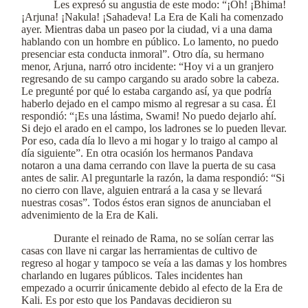
Les expresó su angustia de este modo: “¡Oh! ¡Bhima!
¡Arjuna! ¡Nakula! ¡Sahadeva! La Era de Kali ha comenzado
ayer. Mientras daba un paseo por la ciudad, vi a una dama
hablando con un hombre en público. Lo lamento, no puedo
presenciar esta conducta inmoral”. Otro día, su hermano
menor, Arjuna, narró otro incidente: “Hoy vi a un granjero
regresando de su campo cargando su arado sobre la cabeza.
Le pregunté por qué lo estaba cargando así, ya que podría
haberlo dejado en el campo mismo al regresar a su casa. Él
respondió: “¡Es una lástima, Swami! No puedo dejarlo ahí.
Si dejo el arado en el campo, los ladrones se lo pueden llevar.
Por eso, cada día lo llevo a mi hogar y lo traigo al campo al
día siguiente”. En otra ocasión los hermanos Pandava
notaron a una dama cerrando con llave la puerta de su casa
antes de salir. Al preguntarle la razón, la dama respondió: “Si
no cierro con llave, alguien entrará a la casa y se llevará
nuestras cosas”. Todos éstos eran signos de anunciaban el
advenimiento de la Era de Kali.
Durante el reinado de Rama, no se solían cerrar las
casas con llave ni cargar las herramientas de cultivo de
regreso al hogar y tampoco se veía a las damas y los hombres
charlando en lugares públicos. Tales incidentes han
empezado a ocurrir únicamente debido al efecto de la Era de
Kali. Es por esto que los Pandavas decidieron su