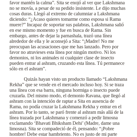
favor mantén la calma”. Sita se enojó al ver que Lakshmana
no se movía, a pesar de su pedido insistente. Le dijo muchas
cosas duras. Llegó al extremo de calumniar a Lakshmana
diciendo: “¿Acaso quieres tomarme como esposa si Rama
muere?” Incapaz de soportar sus palabras, Lakshmana salió
en ese mismo momento y fue en busca de Rama. Sin
embargo, antes de dejar la parnashala, trazó una línea
alrededor de ella y le aconsejó a Sita: “¡Madre! No me
preocupan las acusaciones que me has lanzado. Pero por
favor no atravieses esta línea por ningún motivo. Ni los
demonios, ni los animales ni cualquier clase de insecto
pueden entrar al ashram, cruzando esta línea. Tú permanece
sólo en el ashram”.
Quizás hayan visto un producto llamado “Lakshmana
Rekha” que se vende en el mercado incluso hoy. Si se traza
una línea con esa barra, ninguna hormiga o insecto puede
cruzarla. Del mismo modo, el demonio Ravana, que llegó al
ashram con la intención de raptar a Sita en ausencia de
Rama, no podía cruzar la Lakshmana Rekha y entrar en el
ashram. Por lo tanto, se paró frente al ashram más allá de la
línea trazada por Lakshmana y comenzó a pedir limosna
exclamando ‘Bhavati Bhiksham Dehi’ (Madre, dame una
limosna). Sita se compadeció de él, pensando: “¡Pobre
hombre! Debe estar hambriento. No es justo de mi parte