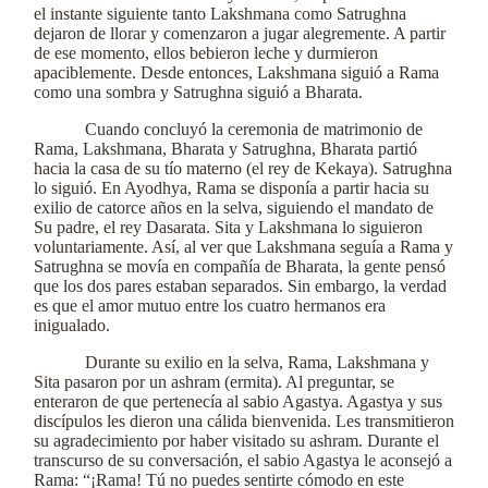
el instante siguiente tanto Lakshmana como Satrughna
dejaron de llorar y comenzaron a jugar alegremente. A partir
de ese momento, ellos bebieron leche y durmieron
apaciblemente. Desde entonces, Lakshmana siguió a Rama
como una sombra y Satrughna siguió a Bharata.
Cuando concluyó la ceremonia de matrimonio de
Rama, Lakshmana, Bharata y Satrughna, Bharata partió
hacia la casa de su tío materno (el rey de Kekaya). Satrughna
lo siguió. En Ayodhya, Rama se disponía a partir hacia su
exilio de catorce años en la selva, siguiendo el mandato de
Su padre, el rey Dasarata. Sita y Lakshmana lo siguieron
voluntariamente. Así, al ver que Lakshmana seguía a Rama y
Satrughna se movía en compañía de Bharata, la gente pensó
que los dos pares estaban separados. Sin embargo, la verdad
es que el amor mutuo entre los cuatro hermanos era
inigualado.
Durante su exilio en la selva, Rama, Lakshmana y
Sita pasaron por un ashram (ermita). Al preguntar, se
enteraron de que pertenecía al sabio Agastya. Agastya y sus
discípulos les dieron una cálida bienvenida. Les transmitieron
su agradecimiento por haber visitado su ashram. Durante el
transcurso de su conversación, el sabio Agastya le aconsejó a
Rama: “¡Rama! Tú no puedes sentirte cómodo en este