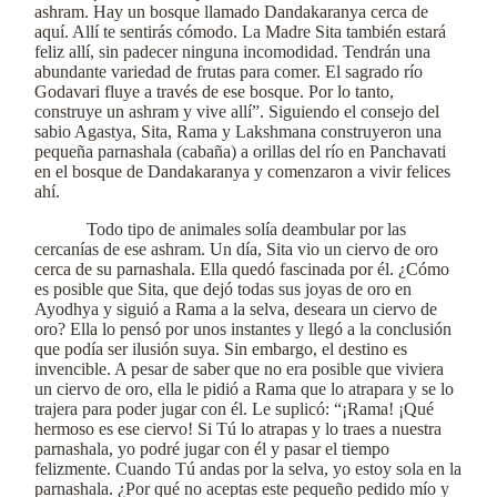
ashram. Hay un bosque llamado Dandakaranya cerca de
aquí. Allí te sentirás cómodo. La Madre Sita también estará
feliz allí, sin padecer ninguna incomodidad. Tendrán una
abundante variedad de frutas para comer. El sagrado río
Godavari fluye a través de ese bosque. Por lo tanto,
construye un ashram y vive allí”. Siguiendo el consejo del
sabio Agastya, Sita, Rama y Lakshmana construyeron una
pequeña parnashala (cabaña) a orillas del río en Panchavati
en el bosque de Dandakaranya y comenzaron a vivir felices
ahí.
Todo tipo de animales solía deambular por las
cercanías de ese ashram. Un día, Sita vio un ciervo de oro
cerca de su parnashala. Ella quedó fascinada por él. ¿Cómo
es posible que Sita, que dejó todas sus joyas de oro en
Ayodhya y siguió a Rama a la selva, deseara un ciervo de
oro? Ella lo pensó por unos instantes y llegó a la conclusión
que podía ser ilusión suya. Sin embargo, el destino es
invencible. A pesar de saber que no era posible que viviera
un ciervo de oro, ella le pidió a Rama que lo atrapara y se lo
trajera para poder jugar con él. Le suplicó: “¡Rama! ¡Qué
hermoso es ese ciervo! Si Tú lo atrapas y lo traes a nuestra
parnashala, yo podré jugar con él y pasar el tiempo
felizmente. Cuando Tú andas por la selva, yo estoy sola en la
parnashala. ¿Por qué no aceptas este pequeño pedido mío y