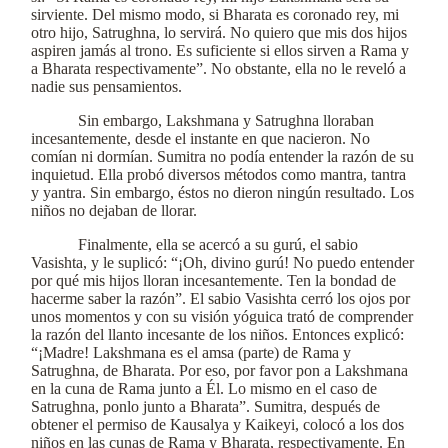
sirviente. Del mismo modo, si Bharata es coronado rey, mi
otro hijo, Satrughna, lo servirá. No quiero que mis dos hijos
aspiren jamás al trono. Es suficiente si ellos sirven a Rama y
a Bharata respectivamente”. No obstante, ella no le reveló a
nadie sus pensamientos.
Sin embargo, Lakshmana y Satrughna lloraban
incesantemente, desde el instante en que nacieron. No
comían ni dormían. Sumitra no podía entender la razón de su
inquietud. Ella probó diversos métodos como mantra, tantra
y yantra. Sin embargo, éstos no dieron ningún resultado. Los
niños no dejaban de llorar.
Finalmente, ella se acercó a su gurú, el sabio
Vasishta, y le suplicó: “¡Oh, divino gurú! No puedo entender
por qué mis hijos lloran incesantemente. Ten la bondad de
hacerme saber la razón”. El sabio Vasishta cerró los ojos por
unos momentos y con su visión yóguica trató de comprender
la razón del llanto incesante de los niños. Entonces explicó:
“¡Madre! Lakshmana es el amsa (parte) de Rama y
Satrughna, de Bharata. Por eso, por favor pon a Lakshmana
en la cuna de Rama junto a Él. Lo mismo en el caso de
Satrughna, ponlo junto a Bharata”. Sumitra, después de
obtener el permiso de Kausalya y Kaikeyi, colocó a los dos
niños en las cunas de Rama y Bharata, respectivamente. En