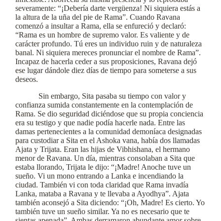
severamente: “¡Debería darte vergüenza! Ni siquiera estás a
la altura de la uña del pie de Rama”. Cuando Ravana
comenzó a insultar a Rama, ella se enfureció y declaró:
“Rama es un hombre de supremo valor. Es valiente y de
carácter profundo. Tú eres un individuo ruin y de naturaleza
banal. Ni siquiera mereces pronunciar el nombre de Rama”.
Incapaz de hacerla ceder a sus proposiciones, Ravana dejó
ese lugar dándole diez días de tiempo para someterse a sus
deseos.
Sin embargo, Sita pasaba su tiempo con valor y
confianza sumida constantemente en la contemplación de
Rama. Se dio seguridad diciéndose que su propia conciencia
era su testigo y que nadie podía hacerle nada. Entre las
damas pertenecientes a la comunidad demoníaca designadas
para custodiar a Sita en el Ashoka vana, había dos llamadas
Ajata y Trijata. Eran las hijas de Vibhishana, el hermano
menor de Ravana. Un día, mientras consolaban a Sita que
estaba llorando, Trijata le dijo: “¡Madre! Anoche tuve un
sueño. Vi un mono entrando a Lanka e incendiando la
ciudad. También vi con toda claridad que Rama invadía
Lanka, mataba a Ravana y te llevaba a Ayodhya”. Ajata
también aconsejó a Sita diciendo: “¡Oh, Madre! Es cierto. Yo
también tuve un sueño similar. Ya no es necesario que te
sientas apenada”. Ambas derramaron abundante amor sobre