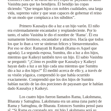
Vasishta para que las bendijera. Él bendijo las copas
diciendo: “Que tengan hijos con nobles cualidades, una larga
vida, supremo valor y que sean capaces de gobernar el reino
de un modo que complazca a los súbditos”.
Primero Kausalya dio a luz a un hijo varón. El niño
era extremadamente encantador y resplandeciente. Por lo
tanto, el sabio Vasishta le dio el nombre de ‘Rama’. Él era
sumamente hermoso, encantador y atractivo. Hacía que todos
los que lo iban a ver se sintieran felices y bienaventurados.
Por eso se dice: Ramayati Iti Ramah (Rama es Aquel que
agrada). La segunda esposa, Sumitra, dio a luz a dos hijos,
mientras que Kaikeyi también tuvo un hijo. El sabio Vasishta
se preguntó: “¿Cómo es posible que Kausalya y Kaikeyi
hayan dado a luz a un hijo cada una mientras que Sumitra
dio a luz a dos hijos?” Él meditó acerca de ello y, a través de
su visión yóguica, comprendió lo que había ocurrido
exactamente. Comprendió que los dos hijos de Sumitra
habían nacido de las dos porciones de payasam que le habían
dado Kausalya y Kaikeyi.
Los cuatro hijos fueron llamados Rama, Lakshmana,
Bharata y Satrughna. Lakshmana era un amsa (una parte) de
Rama y Satrughna, de Bharata. Entonces Sumitra pensó para
sí: “Si Rama es coronado rey, mi hijo Lakshmana será su