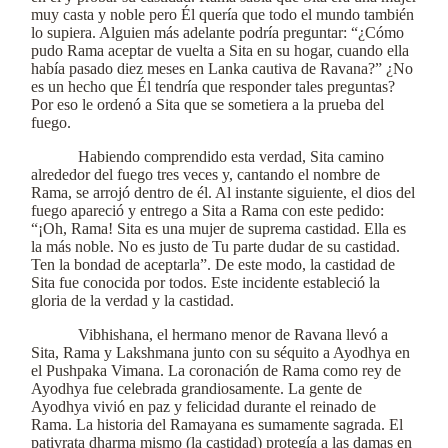
muy casta y noble pero Él quería que todo el mundo también
lo supiera. Alguien más adelante podría preguntar: “¿Cómo
pudo Rama aceptar de vuelta a Sita en su hogar, cuando ella
había pasado diez meses en Lanka cautiva de Ravana?” ¿No
es un hecho que Él tendría que responder tales preguntas?
Por eso le ordenó a Sita que se sometiera a la prueba del
fuego.
Habiendo comprendido esta verdad, Sita camino
alrededor del fuego tres veces y, cantando el nombre de
Rama, se arrojó dentro de él. Al instante siguiente, el dios del
fuego apareció y entrego a Sita a Rama con este pedido:
“¡Oh, Rama! Sita es una mujer de suprema castidad. Ella es
la más noble. No es justo de Tu parte dudar de su castidad.
Ten la bondad de aceptarla”. De este modo, la castidad de
Sita fue conocida por todos. Este incidente estableció la
gloria de la verdad y la castidad.
Vibhishana, el hermano menor de Ravana llevó a
Sita, Rama y Lakshmana junto con su séquito a Ayodhya en
el Pushpaka Vimana. La coronación de Rama como rey de
Ayodhya fue celebrada grandiosamente. La gente de
Ayodhya vivió en paz y felicidad durante el reinado de
Rama. La historia del Ramayana es sumamente sagrada. El
pativrata dharma mismo (la castidad) protegía a las damas en