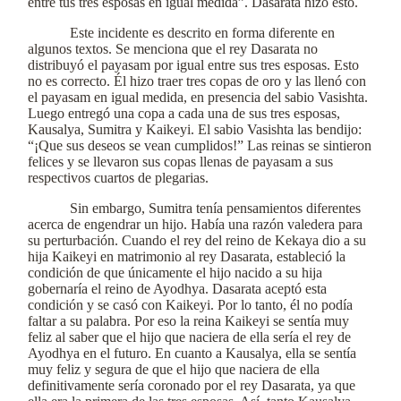
entre tus tres esposas en igual medida”. Dasarata hizo esto.
Este incidente es descrito en forma diferente en
algunos textos. Se menciona que el rey Dasarata no
distribuyó el payasam por igual entre sus tres esposas. Esto
no es correcto. Él hizo traer tres copas de oro y las llenó con
el payasam en igual medida, en presencia del sabio Vasishta.
Luego entregó una copa a cada una de sus tres esposas,
Kausalya, Sumitra y Kaikeyi. El sabio Vasishta las bendijo:
“¡Que sus deseos se vean cumplidos!” Las reinas se sintieron
felices y se llevaron sus copas llenas de payasam a sus
respectivos cuartos de plegarias.
Sin embargo, Sumitra tenía pensamientos diferentes
acerca de engendrar un hijo. Había una razón valedera para
su perturbación. Cuando el rey del reino de Kekaya dio a su
hija Kaikeyi en matrimonio al rey Dasarata, estableció la
condición de que únicamente el hijo nacido a su hija
gobernaría el reino de Ayodhya. Dasarata aceptó esta
condición y se casó con Kaikeyi. Por lo tanto, él no podía
faltar a su palabra. Por eso la reina Kaikeyi se sentía muy
feliz al saber que el hijo que naciera de ella sería el rey de
Ayodhya en el futuro. En cuanto a Kausalya, ella se sentía
muy feliz y segura de que el hijo que naciera de ella
definitivamente sería coronado por el rey Dasarata, ya que