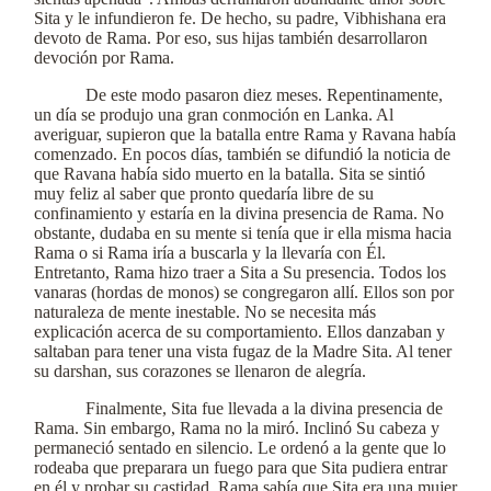
Sita y le infundieron fe. De hecho, su padre, Vibhishana era
devoto de Rama. Por eso, sus hijas también desarrollaron
devoción por Rama.
De este modo pasaron diez meses. Repentinamente,
un día se produjo una gran conmoción en Lanka. Al
averiguar, supieron que la batalla entre Rama y Ravana había
comenzado. En pocos días, también se difundió la noticia de
que Ravana había sido muerto en la batalla. Sita se sintió
muy feliz al saber que pronto quedaría libre de su
confinamiento y estaría en la divina presencia de Rama. No
obstante, dudaba en su mente si tenía que ir ella misma hacia
Rama o si Rama iría a buscarla y la llevaría con Él.
Entretanto, Rama hizo traer a Sita a Su presencia. Todos los
vanaras (hordas de monos) se congregaron allí. Ellos son por
naturaleza de mente inestable. No se necesita más
explicación acerca de su comportamiento. Ellos danzaban y
saltaban para tener una vista fugaz de la Madre Sita. Al tener
su darshan, sus corazones se llenaron de alegría.
Finalmente, Sita fue llevada a la divina presencia de
Rama. Sin embargo, Rama no la miró. Inclinó Su cabeza y
permaneció sentado en silencio. Le ordenó a la gente que lo
rodeaba que preparara un fuego para que Sita pudiera entrar
en él y probar su castidad. Rama sabía que Sita era una mujer