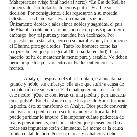
Mahaprastana (viaje final hacia el norte). “La Era de Kali ha
comenzado. Por lo tanto, debemos partir.” Esa fue su
decisión. Por consiguiente, ellos regresaron a su morada
celestial. Los Pandavas llevaron una vida sagrada.
Únicamente debido a tales almas nobles y sagradas, el país
de Bharat ha obtenido la reputación de un país sagrado. Sin
embargo, hoy tal pureza y santidad han declinado. Por
supuesto, aún están allí, pero no se manifiestan. ¡Únicamente
el Dharma protege a todos! Tanto los hombres como las
mujeres tienen que proteger al Dharma (la rectitud). Para
hacerlo, se ha de mantener la mente pura y estable. No deben
permitir que los pensamientos malvados entren en sus
mentes.
Ahalya, la esposa del sabio Goutam, era una dama
grande y noble; sin embargo, ella tuvo que sufrir a causa de
la maldición de su esposo. Él la maldijo en una ocasión de
este modo: “¡Que te conviertas en una piedra y permanezcas
en el polvo!” En el instante en que los pies de Rama tocaron
la piedra, ésta se transformó en Ahalya. Dios puede convertir
incluso a una piedra en un ser humano y santificarla. Él
puede purificar lo impuro. Sin importar cuánto padezcan de
malos pensamientos, en el instante en que piensen en Dios,
todas sus impurezas serán eliminadas. La mente es la causa
fundamental de todo. Por eso, damas y caballeros, deben