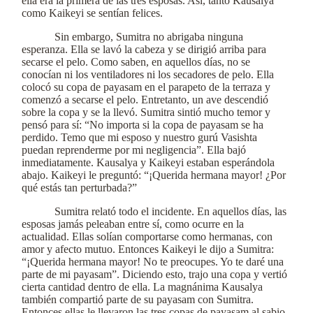
ella era la primera de las tres esposas. Así, tanto Kausalya
como Kaikeyi se sentían felices.
Sin embargo, Sumitra no abrigaba ninguna
esperanza. Ella se lavó la cabeza y se dirigió arriba para
secarse el pelo. Como saben, en aquellos días, no se
conocían ni los ventiladores ni los secadores de pelo. Ella
colocó su copa de payasam en el parapeto de la terraza y
comenzó a secarse el pelo. Entretanto, un ave descendió
sobre la copa y se la llevó. Sumitra sintió mucho temor y
pensó para sí: “No importa si la copa de payasam se ha
perdido. Temo que mi esposo y nuestro gurú Vasishta
puedan reprenderme por mi negligencia”. Ella bajó
inmediatamente. Kausalya y Kaikeyi estaban esperándola
abajo. Kaikeyi le preguntó: “¡Querida hermana mayor! ¿Por
qué estás tan perturbada?”
Sumitra relató todo el incidente. En aquellos días, las
esposas jamás peleaban entre sí, como ocurre en la
actualidad. Ellas solían comportarse como hermanas, con
amor y afecto mutuo. Entonces Kaikeyi le dijo a Sumitra:
“¡Querida hermana mayor! No te preocupes. Yo te daré una
parte de mi payasam”. Diciendo esto, trajo una copa y vertió
cierta cantidad dentro de ella. La magnánima Kausalya
también compartió parte de su payasam con Sumitra.
Entonces ellas le llevaron las tres copas de payasam al sabio