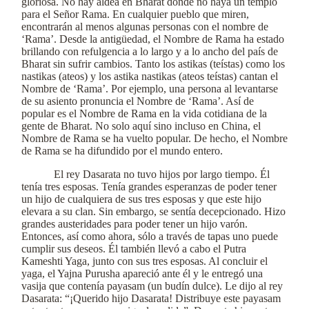
gloriosa. No hay aldea en Bharat donde no haya un templo
para el Señor Rama. En cualquier pueblo que miren,
encontrarán al menos algunas personas con el nombre de
‘Rama’. Desde la antigüedad, el Nombre de Rama ha estado
brillando con refulgencia a lo largo y a lo ancho del país de
Bharat sin sufrir cambios. Tanto los astikas (teístas) como los
nastikas (ateos) y los astika nastikas (ateos teístas) cantan el
Nombre de ‘Rama’. Por ejemplo, una persona al levantarse
de su asiento pronuncia el Nombre de ‘Rama’. Así de
popular es el Nombre de Rama en la vida cotidiana de la
gente de Bharat. No solo aquí sino incluso en China, el
Nombre de Rama se ha vuelto popular. De hecho, el Nombre
de Rama se ha difundido por el mundo entero.
El rey Dasarata no tuvo hijos por largo tiempo. Él
tenía tres esposas. Tenía grandes esperanzas de poder tener
un hijo de cualquiera de sus tres esposas y que este hijo
elevara a su clan. Sin embargo, se sentía decepcionado. Hizo
grandes austeridades para poder tener un hijo varón.
Entonces, así como ahora, sólo a través de tapas uno puede
cumplir sus deseos. Él también llevó a cabo el Putra
Kameshti Yaga, junto con sus tres esposas. Al concluir el
yaga, el Yajna Purusha apareció ante él y le entregó una
vasija que contenía payasam (un budín dulce). Le dijo al rey
Dasarata: “¡Querido hijo Dasarata! Distribuye este payasam