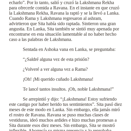
echarlo”. Por lo tanto, salió y cruzó la Lakshmana Rekha
para ofrecerle comida a Ravana. En el instante en que cruzó
la Lakshmana Rekha, Ravana la raptó y se la llevó a Lanka.
Cuando Rama y Lakshmana regresaron al ashram,
advirtieron que Sita había sido raptada. Sintieron una gran
angustia. En Lanka, Sita también se sintió muy apenada por
encontrarse en esta situación lamentable al no haber hecho
caso a las palabras de Lakshmana.
Sentada en Ashoka vana en Lanka, se preguntaba:
“¿Saldré alguna vez de esta prisión?
¿Volveré a ver alguna vez a Rama?
¡Oh! ¡Mi querido cuñado Lakshmana!
Te lancé tantos insultos. ¡Oh, noble Lakshmana!”
Se arrepintió y dijo: “¡Lakshmana! Estoy sufriendo
este castigo por haber herido tus sentimientos”. Sita pasó diez
meses de este modo en Lanka. Sin embargo, ella jamás miró
el rostro de Ravana. Ravana se puso muchas clases de
vestiduras, ideó muchos ardides e hizo muchas promesas a
Sita durante esos diez meses. Sin embargo, Sita se mostró
inflexible. Aborrecía su misma presencia y lo reprobaba