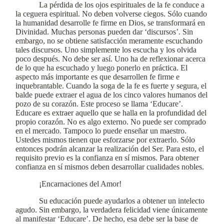
La pérdida de los ojos espirituales de la fe conduce a
la ceguera espiritual. No deben volverse ciegos. Sólo cuando
la humanidad desarrolle fe firme en Dios, se transformará en
Divinidad. Muchas personas pueden dar ‘discursos’. Sin
embargo, no se obtiene satisfacción meramente escuchando
tales discursos. Uno simplemente los escucha y los olvida
poco después. No debe ser así. Uno ha de reflexionar acerca
de lo que ha escuchado y luego ponerlo en práctica. El
aspecto más importante es que desarrollen fe firme e
inquebrantable. Cuando la soga de la fe es fuerte y segura, el
balde puede extraer el agua de los cinco valores humanos del
pozo de su corazón. Este proceso se llama ‘Educare’.
Educare es extraer aquello que se halla en la profundidad del
propio corazón. No es algo externo. No puede ser comprado
en el mercado. Tampoco lo puede enseñar un maestro.
Ustedes mismos tienen que esforzarse por extraerlo. Sólo
entonces podrán alcanzar la realización del Ser. Para esto, el
requisito previo es la confianza en sí mismos. Para obtener
confianza en sí mismos deben desarrollar cualidades nobles.
¡Encarnaciones del Amor!
Su educación puede ayudarlos a obtener un intelecto
agudo. Sin embargo, la verdadera felicidad viene únicamente
al manifestar ‘Educare’. De hecho, esa debe ser la base de