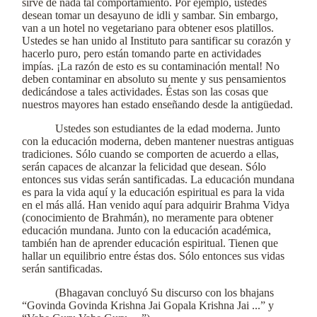
sirve de nada tal comportamiento. Por ejemplo, ustedes
desean tomar un desayuno de idli y sambar. Sin embargo,
van a un hotel no vegetariano para obtener esos platillos.
Ustedes se han unido al Instituto para santificar su corazón y
hacerlo puro, pero están tomando parte en actividades
impías. ¡La razón de esto es su contaminación mental! No
deben contaminar en absoluto su mente y sus pensamientos
dedicándose a tales actividades. Éstas son las cosas que
nuestros mayores han estado enseñando desde la antigüedad.
Ustedes son estudiantes de la edad moderna. Junto
con la educación moderna, deben mantener nuestras antiguas
tradiciones. Sólo cuando se comporten de acuerdo a ellas,
serán capaces de alcanzar la felicidad que desean. Sólo
entonces sus vidas serán santificadas. La educación mundana
es para la vida aquí y la educación espiritual es para la vida
en el más allá. Han venido aquí para adquirir Brahma Vidya
(conocimiento de Brahmán), no meramente para obtener
educación mundana. Junto con la educación académica,
también han de aprender educación espiritual. Tienen que
hallar un equilibrio entre éstas dos. Sólo entonces sus vidas
serán santificadas.
(Bhagavan concluyó Su discurso con los bhajans
“Govinda Govinda Krishna Jai Gopala Krishna Jai ...” y