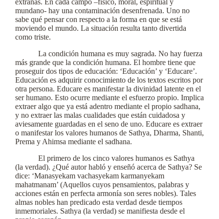
extrañas. En cada campo –físico, moral, espiritual y
mundano- hay una contaminación desenfrenada. Uno no
sabe qué pensar con respecto a la forma en que se está
moviendo el mundo. La situación resulta tanto divertida
como triste.
La condición humana es muy sagrada. No hay fuerza
más grande que la condición humana. El hombre tiene que
proseguir dos tipos de educación: ‘Educación’ y ‘Educare’.
Educación es adquirir conocimiento de los textos escritos por
otra persona. Educare es manifestar la divinidad latente en el
ser humano. Esto ocurre mediante el esfuerzo propio. Implica
extraer algo que ya está adentro mediante el propio sadhana,
y no extraer las malas cualidades que están cuidadosa y
aviesamente guardadas en el seno de uno. Educare es extraer
o manifestar los valores humanos de Sathya, Dharma, Shanti,
Prema y Ahimsa mediante el sadhana.
El primero de los cinco valores humanos es Sathya
(la verdad). ¿Qué autor habló y enseñó acerca de Sathya? Se
dice: ‘Manasyekam vachasyekam karmanyekam
mahatmanam’ (Aquellos cuyos pensamientos, palabras y
acciones están en perfecta armonía son seres nobles). Tales
almas nobles han predicado esta verdad desde tiempos
inmemoriales. Sathya (la verdad) se manifiesta desde el