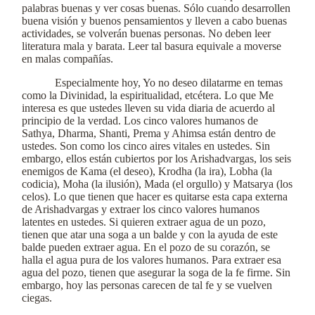
palabras buenas y ver cosas buenas. Sólo cuando desarrollen
buena visión y buenos pensamientos y lleven a cabo buenas
actividades, se volverán buenas personas. No deben leer
literatura mala y barata. Leer tal basura equivale a moverse
en malas compañías.
Especialmente hoy, Yo no deseo dilatarme en temas
como la Divinidad, la espiritualidad, etcétera. Lo que Me
interesa es que ustedes lleven su vida diaria de acuerdo al
principio de la verdad. Los cinco valores humanos de
Sathya, Dharma, Shanti, Prema y Ahimsa están dentro de
ustedes. Son como los cinco aires vitales en ustedes. Sin
embargo, ellos están cubiertos por los Arishadvargas, los seis
enemigos de Kama (el deseo), Krodha (la ira), Lobha (la
codicia), Moha (la ilusión), Mada (el orgullo) y Matsarya (los
celos). Lo que tienen que hacer es quitarse esta capa externa
de Arishadvargas y extraer los cinco valores humanos
latentes en ustedes. Si quieren extraer agua de un pozo,
tienen que atar una soga a un balde y con la ayuda de este
balde pueden extraer agua. En el pozo de su corazón, se
halla el agua pura de los valores humanos. Para extraer esa
agua del pozo, tienen que asegurar la soga de la fe firme. Sin
embargo, hoy las personas carecen de tal fe y se vuelven
ciegas.