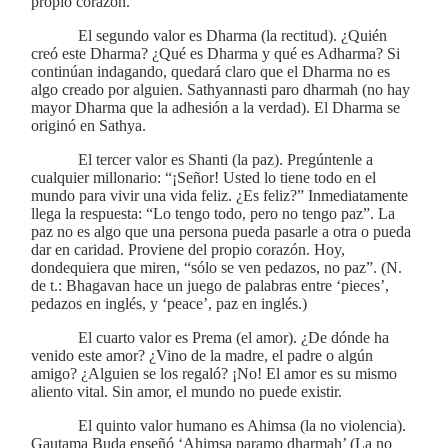
propio corazón.
El segundo valor es Dharma (la rectitud). ¿Quién
creó este Dharma? ¿Qué es Dharma y qué es Adharma? Si
continúan indagando, quedará claro que el Dharma no es
algo creado por alguien. Sathyannasti paro dharmah (no hay
mayor Dharma que la adhesión a la verdad). El Dharma se
originó en Sathya.
El tercer valor es Shanti (la paz). Pregúntenle a
cualquier millonario: “¡Señor! Usted lo tiene todo en el
mundo para vivir una vida feliz. ¿Es feliz?” Inmediatamente
llega la respuesta: “Lo tengo todo, pero no tengo paz”. La
paz no es algo que una persona pueda pasarle a otra o pueda
dar en caridad. Proviene del propio corazón. Hoy,
dondequiera que miren, “sólo se ven pedazos, no paz”. (N.
de t.: Bhagavan hace un juego de palabras entre ‘pieces’,
pedazos en inglés, y ‘peace’, paz en inglés.)
El cuarto valor es Prema (el amor). ¿De dónde ha
venido este amor? ¿Vino de la madre, el padre o algún
amigo? ¿Alguien se los regaló? ¡No! El amor es su mismo
aliento vital. Sin amor, el mundo no puede existir.
El quinto valor humano es Ahimsa (la no violencia).
Gautama Buda enseñó ‘Ahimsa paramo dharmah’ (La no