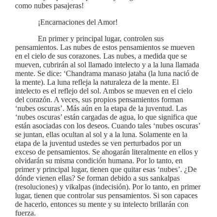
como nubes pasajeras!
¡Encarnaciones del Amor!
En primer y principal lugar, controlen sus
pensamientos. Las nubes de estos pensamientos se mueven
en el cielo de sus corazones. Las nubes, a medida que se
mueven, cubrirán al sol llamado intelecto y a la luna llamada
mente. Se dice: ‘Chandrama manaso jataha (la luna nació de
la mente). La luna refleja la naturaleza de la mente. El
intelecto es el reflejo del sol. Ambos se mueven en el cielo
del corazón. A veces, sus propios pensamientos forman
‘nubes oscuras’. Más aún en la etapa de la juventud. Las
‘nubes oscuras’ están cargadas de agua, lo que significa que
están asociadas con los deseos. Cuando tales ‘nubes oscuras’
se juntan, ellas ocultan al sol y a la luna. Solamente en la
etapa de la juventud ustedes se ven perturbados por un
exceso de pensamientos. Se ahogarán literalmente en ellos y
olvidarán su misma condición humana. Por lo tanto, en
primer y principal lugar, tienen que quitar esas ‘nubes’. ¿De
dónde vienen ellas? Se forman debido a sus sankalpas
(resoluciones) y vikalpas (indecisión). Por lo tanto, en primer
lugar, tienen que controlar sus pensamientos. Si son capaces
de hacerlo, entonces su mente y su intelecto brillarán con
fuerza.