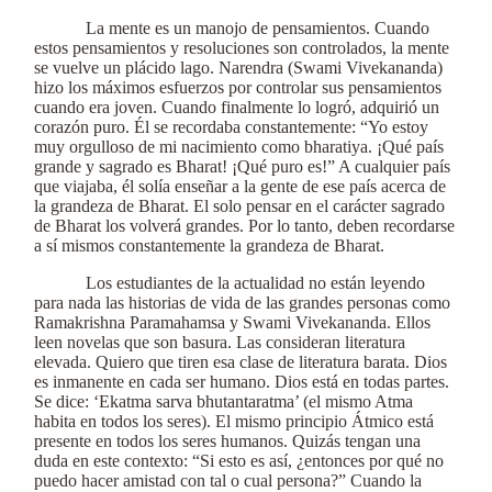
La mente es un manojo de pensamientos. Cuando
estos pensamientos y resoluciones son controlados, la mente
se vuelve un plácido lago. Narendra (Swami Vivekananda)
hizo los máximos esfuerzos por controlar sus pensamientos
cuando era joven. Cuando finalmente lo logró, adquirió un
corazón puro. Él se recordaba constantemente: “Yo estoy
muy orgulloso de mi nacimiento como bharatiya. ¡Qué país
grande y sagrado es Bharat! ¡Qué puro es!” A cualquier país
que viajaba, él solía enseñar a la gente de ese país acerca de
la grandeza de Bharat. El solo pensar en el carácter sagrado
de Bharat los volverá grandes. Por lo tanto, deben recordarse
a sí mismos constantemente la grandeza de Bharat.
Los estudiantes de la actualidad no están leyendo
para nada las historias de vida de las grandes personas como
Ramakrishna Paramahamsa y Swami Vivekananda. Ellos
leen novelas que son basura. Las consideran literatura
elevada. Quiero que tiren esa clase de literatura barata. Dios
es inmanente en cada ser humano. Dios está en todas partes.
Se dice: ‘Ekatma sarva bhutantaratma’ (el mismo Atma
habita en todos los seres). El mismo principio Átmico está
presente en todos los seres humanos. Quizás tengan una
duda en este contexto: “Si esto es así, ¿entonces por qué no
puedo hacer amistad con tal o cual persona?” Cuando la