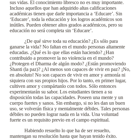
sus vidas. El conocimiento libresco no es muy importante.
Incluso aquellos que han adquirido altas calificaciones
académicas tienen que darle importancia a ‘Educare’. Sin
‘Educare’, toda la educación y los logros académicos son
inútiles. Pueden obtener altos grados académicos, pero su
educación no será completa sin ‘Educare’.
¿De qué sirve toda su educación? ¿Es sólo para
ganarse la vida? No faltan en el mundo personas altamente
educadas. ¿Qué es lo que ellas están haciendo? ¿Han
contribuido a promover la no violencia en el mundo?
¿Protegen el Dharma de algún modo? ¿Están promoviendo
Shanti (la paz)? ¿Al menos son capaces de vivir en paz? ¡No,
en absoluto! No son capaces de vivir en amor y armonía ni
siquiera con sus propios hijos. Por lo tanto, en primer lugar,
cultiven amor y compártanlo con todos. Sólo entonces
experimentarán su sabor. Los estudiantes tienen a su
disposición todas las capacidades. Poseen una mente y un
cuerpo fuertes y sanos. Sin embargo, si no les dan un buen
uso, se volverán física y mentalmente débiles. Tales personas
débiles no pueden lograr nada en la vida. Una voluntad
fuerte es un requisito previo en el campo espiritual.
Habiendo resuelto lo que ha de ser resuelto,
mantengan su resolución hasta que hayan tenido éxito.