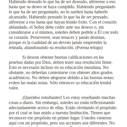
Habiendo deseado lo que ha de ser deseado, aférrense a eso
hasta que su deseo se haya cumplido. Habiendo preguntado
lo que ha de ser preguntado, no lo suelten hasta haberlo
alcanzado. Habiendo pensado lo que ha de ser pensado,
aférrense a eso hasta que hayan tenido éxito. Con el corazón
ablandado, el Señor debe ceder ante sus deseos o, sin
considerarse a sí mismos, ustedes deben pedirle a Él con todo
su corazón. Perseveren, sean tenaces y jamás desistan,
porque es la cualidad de un devoto jamás emprender la
retirada, abandonando su resolución. (Poema telugu)
Si desean obtener buenas calificaciones en las
pruebas dadas por Dios, deben tener una resolución firme.
Esto es necesario incluso en su educación mundana. No
obstante, no deberían contentarse con obtener altos grados
académicos. No deben alegrarse debido a las buenas notas;
eviten las malas notas. Sólo entonces su educación tendrá
valor.
¡Queridos estudiantes! Les estoy enseñando muchas
cosas a diario. Sin embargo, ustedes no están reflexionando
adecuadamente acerca de ellas. Están olvidando el propósito
por el cual se han unido a nuestra Institución. Tienen que
reconocer ese propósito en primer lugar. Ustedes vinieron
aquí con un propósito, pero sus acciones son diferentes. No