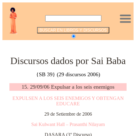
.
Discursos dados por Sai Baba
{SB 39} (29 discursos 2006)
15. 29/09/06 Expulsar a los seis enemigos
EXPULSEN A LOS SEIS ENEMIGOS Y OBTENGAN
EDUCARE
29 de Setiembre de 2006
Sai Kulwant Hall – Prasanthi Nilayam
DASARA (3° Discurso)