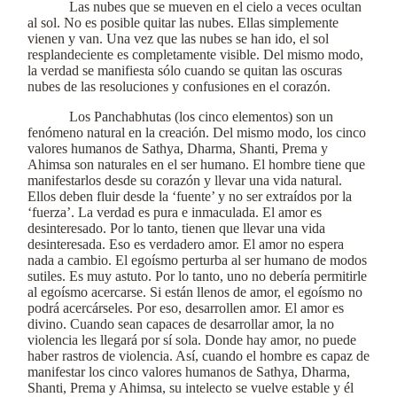
Las nubes que se mueven en el cielo a veces ocultan
al sol. No es posible quitar las nubes. Ellas simplemente
vienen y van. Una vez que las nubes se han ido, el sol
resplandeciente es completamente visible. Del mismo modo,
la verdad se manifiesta sólo cuando se quitan las oscuras
nubes de las resoluciones y confusiones en el corazón.
Los Panchabhutas (los cinco elementos) son un
fenómeno natural en la creación. Del mismo modo, los cinco
valores humanos de Sathya, Dharma, Shanti, Prema y
Ahimsa son naturales en el ser humano. El hombre tiene que
manifestarlos desde su corazón y llevar una vida natural.
Ellos deben fluir desde la ‘fuente’ y no ser extraídos por la
‘fuerza’. La verdad es pura e inmaculada. El amor es
desinteresado. Por lo tanto, tienen que llevar una vida
desinteresada. Eso es verdadero amor. El amor no espera
nada a cambio. El egoísmo perturba al ser humano de modos
sutiles. Es muy astuto. Por lo tanto, uno no debería permitirle
al egoísmo acercarse. Si están llenos de amor, el egoísmo no
podrá acercárseles. Por eso, desarrollen amor. El amor es
divino. Cuando sean capaces de desarrollar amor, la no
violencia les llegará por sí sola. Donde hay amor, no puede
haber rastros de violencia. Así, cuando el hombre es capaz de
manifestar los cinco valores humanos de Sathya, Dharma,
Shanti, Prema y Ahimsa, su intelecto se vuelve estable y él