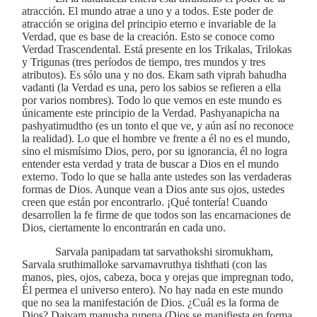
atracción. El mundo atrae a uno y a todos. Este poder de
atracción se origina del principio eterno e invariable de la
Verdad, que es base de la creación. Esto se conoce como
Verdad Trascendental. Está presente en los Trikalas, Trilokas
y Trigunas (tres períodos de tiempo, tres mundos y tres
atributos). Es sólo una y no dos. Ekam sath viprah bahudha
vadanti (la Verdad es una, pero los sabios se refieren a ella
por varios nombres). Todo lo que vemos en este mundo es
únicamente este principio de la Verdad. Pashyanapicha na
pashyatimudtho (es un tonto el que ve, y aún así no reconoce
la realidad). Lo que el hombre ve frente a él no es el mundo,
sino el mismísimo Dios, pero, por su ignorancia, él no logra
entender esta verdad y trata de buscar a Dios en el mundo
externo. Todo lo que se halla ante ustedes son las verdaderas
formas de Dios. Aunque vean a Dios ante sus ojos, ustedes
creen que están por encontrarlo. ¡Qué tontería! Cuando
desarrollen la fe firme de que todos son las encarnaciones de
Dios, ciertamente lo encontrarán en cada uno.
Sarvala panipadam tat sarvathokshi siromukham,
Sarvala sruthimalloke sarvamavruthya tishthati (con las
manos, pies, ojos, cabeza, boca y orejas que impregnan todo,
Él permea el universo entero). No hay nada en este mundo
que no sea la manifestación de Dios. ¿Cuál es la forma de
Dios? Daivam manusha rupena (Dios se manifiesta en forma