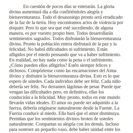
En cuestión de pocos días se enterarán. La gloria
divina aumentará día a día confiriéndoles alegría y
bienaventuranza. Todo el desasosiego pronto será erradicado
de la faz de la tierra. Hoy encontramos actos de violencia por
doquier. Pero lo que sea que esté sucediendo, de alguna
manera, es por vuestro propio bien. Todos desarrollarán
sentimientos sagrados. Todos disfrutarán la bienaventuranza
divina. Pronto la población entera disfrutará de la paz y la
felicidad. No habrá dificultades ni sufrimiento. Están
afligidos por el miedo pensando que va a haber sufrimiento.
En realidad, no hay nada como la pena o el sufrimiento.
¿Cómo pueden ellos afligirlos? Estén siempre felices y
dichosos. Compórtense como las encarnaciones del Atma
divino y disfruten la bienaventuranza divina. Esto es lo que
espero de ustedes. Cada individuo debe ser feliz. Cada niño
debería ser feliz. No derramen lágrimas de pesar. Puede que
vengan las dificultades pero, en definitiva, ellas los
conducirán a la felicidad. Muy pronto, todos en este mundo
llevarán vidas ideales. El amor no puede ser adquirido a la
fuerza, debería originarse naturalmente desde la Fuente. La
Fuerza conduce al miedo. Ella hará que el amor disminuya.
Permitan que los sentimientos divinos broten de ustedes
naturalmente. Compartan su alegría con los demás. Incluso
para sostener un pequeño vaso, debe haber unidad entre los