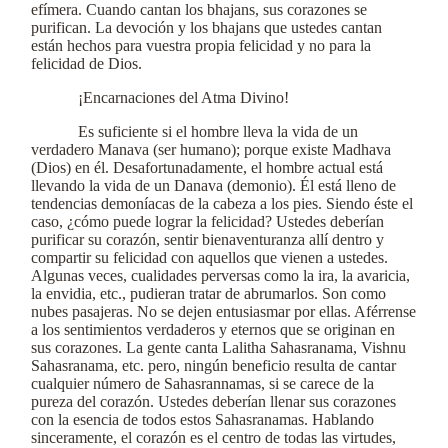
efímera. Cuando cantan los bhajans, sus corazones se
purifican. La devoción y los bhajans que ustedes cantan
están hechos para vuestra propia felicidad y no para la
felicidad de Dios.
¡Encarnaciones del Atma Divino!
Es suficiente si el hombre lleva la vida de un
verdadero Manava (ser humano); porque existe Madhava
(Dios) en él. Desafortunadamente, el hombre actual está
llevando la vida de un Danava (demonio). Él está lleno de
tendencias demoníacas de la cabeza a los pies. Siendo éste el
caso, ¿cómo puede lograr la felicidad? Ustedes deberían
purificar su corazón, sentir bienaventuranza allí dentro y
compartir su felicidad con aquellos que vienen a ustedes.
Algunas veces, cualidades perversas como la ira, la avaricia,
la envidia, etc., pudieran tratar de abrumarlos. Son como
nubes pasajeras. No se dejen entusiasmar por ellas. Aférrense
a los sentimientos verdaderos y eternos que se originan en
sus corazones. La gente canta Lalitha Sahasranama, Vishnu
Sahasranama, etc. pero, ningún beneficio resulta de cantar
cualquier número de Sahasrannamas, si se carece de la
pureza del corazón. Ustedes deberían llenar sus corazones
con la esencia de todos estos Sahasranamas. Hablando
sinceramente, el corazón es el centro de todas las virtudes,