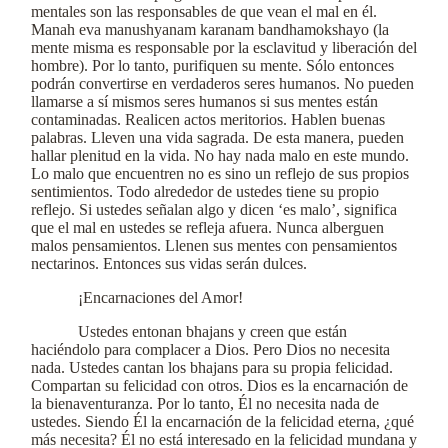
mentales son las responsables de que vean el mal en él.
Manah eva manushyanam karanam bandhamokshayo (la
mente misma es responsable por la esclavitud y liberación del
hombre). Por lo tanto, purifiquen su mente. Sólo entonces
podrán convertirse en verdaderos seres humanos. No pueden
llamarse a sí mismos seres humanos si sus mentes están
contaminadas. Realicen actos meritorios. Hablen buenas
palabras. Lleven una vida sagrada. De esta manera, pueden
hallar plenitud en la vida. No hay nada malo en este mundo.
Lo malo que encuentren no es sino un reflejo de sus propios
sentimientos. Todo alrededor de ustedes tiene su propio
reflejo. Si ustedes señalan algo y dicen ‘es malo’, significa
que el mal en ustedes se refleja afuera. Nunca alberguen
malos pensamientos. Llenen sus mentes con pensamientos
nectarinos. Entonces sus vidas serán dulces.
¡Encarnaciones del Amor!
Ustedes entonan bhajans y creen que están
haciéndolo para complacer a Dios. Pero Dios no necesita
nada. Ustedes cantan los bhajans para su propia felicidad.
Compartan su felicidad con otros. Dios es la encarnación de
la bienaventuranza. Por lo tanto, Él no necesita nada de
ustedes. Siendo Él la encarnación de la felicidad eterna, ¿qué
más necesita? Él no está interesado en la felicidad mundana y