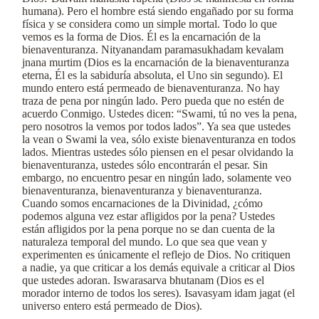
humana). Pero el hombre está siendo engañado por su forma
física y se considera como un simple mortal. Todo lo que
vemos es la forma de Dios. Él es la encarnación de la
bienaventuranza. Nityanandam paramasukhadam kevalam
jnana murtim (Dios es la encarnación de la bienaventuranza
eterna, Él es la sabiduría absoluta, el Uno sin segundo). El
mundo entero está permeado de bienaventuranza. No hay
traza de pena por ningún lado. Pero pueda que no estén de
acuerdo Conmigo. Ustedes dicen: “Swami, tú no ves la pena,
pero nosotros la vemos por todos lados”. Ya sea que ustedes
la vean o Swami la vea, sólo existe bienaventuranza en todos
lados. Mientras ustedes sólo piensen en el pesar olvidando la
bienaventuranza, ustedes sólo encontrarán el pesar. Sin
embargo, no encuentro pesar en ningún lado, solamente veo
bienaventuranza, bienaventuranza y bienaventuranza.
Cuando somos encarnaciones de la Divinidad, ¿cómo
podemos alguna vez estar afligidos por la pena? Ustedes
están afligidos por la pena porque no se dan cuenta de la
naturaleza temporal del mundo. Lo que sea que vean y
experimenten es únicamente el reflejo de Dios. No critiquen
a nadie, ya que criticar a los demás equivale a criticar al Dios
que ustedes adoran. Iswarasarva bhutanam (Dios es el
morador interno de todos los seres). Isavasyam idam jagat (el
universo entero está permeado de Dios).