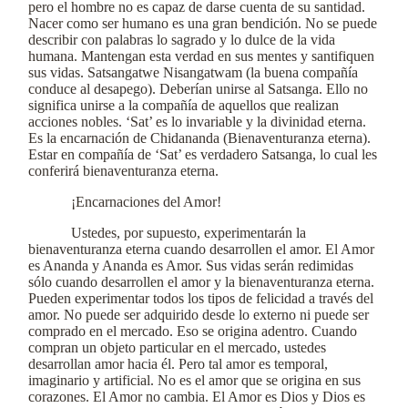
pero el hombre no es capaz de darse cuenta de su santidad.
Nacer como ser humano es una gran bendición. No se puede
describir con palabras lo sagrado y lo dulce de la vida
humana. Mantengan esta verdad en sus mentes y santifiquen
sus vidas. Satsangatwe Nisangatwam (la buena compañía
conduce al desapego). Deberían unirse al Satsanga. Ello no
significa unirse a la compañía de aquellos que realizan
acciones nobles. ‘Sat’ es lo invariable y la divinidad eterna.
Es la encarnación de Chidananda (Bienaventuranza eterna).
Estar en compañía de ‘Sat’ es verdadero Satsanga, lo cual les
conferirá bienaventuranza eterna.
¡Encarnaciones del Amor!
Ustedes, por supuesto, experimentarán la
bienaventuranza eterna cuando desarrollen el amor. El Amor
es Ananda y Ananda es Amor. Sus vidas serán redimidas
sólo cuando desarrollen el amor y la bienaventuranza eterna.
Pueden experimentar todos los tipos de felicidad a través del
amor. No puede ser adquirido desde lo externo ni puede ser
comprado en el mercado. Eso se origina adentro. Cuando
compran un objeto particular en el mercado, ustedes
desarrollan amor hacia él. Pero tal amor es temporal,
imaginario y artificial. No es el amor que se origina en sus
corazones. El Amor no cambia. El Amor es Dios y Dios es