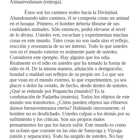
Atmanivedanam (entrega).
Éstos son los caminos reales hacia la Divinidad.
Abandonando tales caminos, él se comporta como un animal
en el bosque. Primero, el hombre debería librarse de sus
cualidades animales. Sólo entonces, podrá elevarse al nivel
de lo divino. Ustedes ven, escuchan y experimentan muchas
cosas en este mundo. Tales cosas no son nada sino el reflejo,
reacción y resonancia de su ser interno. Todo lo que ustedes
ven en el mundo exterior es realmente parte de ustedes.
Consideren este ejemplo. Hay alguien que los odia.
Realmente es el odio en ustedes que ha tomado la forma de
odio en él. De la misma manera, adulación o denigración,
bondad o maldad son reflejos de su propio ser. Lo que sea
que vean en el mundo externo, lo que experimenten, ya sea
placer o dolor ha venido, de hecho, desde dentro de ustedes.
¿Qué se entiende por Prapancha (mundo)? Es la
combinación de Padartha (materia). Todos los objetos de este
mundo son transitorios. ¿Cómo pueden objetos tan efímeros
darnos bienaventuranza eterna? Hablando sinceramente, el
hombre no es desdichado. Ustedes culpan a los demás por su
sufrimiento y los critican. Son sus propios malos
pensamientos los que los hacen sufrir. Este mundo es como
un océano que consiste en las olas de Samyoga y Viyoga
(unión y separación). Todo ha surgido de ustedes. No hay