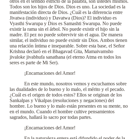
otros en el sentido estricto de la palabra, son ustedes mismos.
Todos son los hijos de Dios. Dios es uno. La sociedad es la
manifestación directa de Dios. ¿Cuál es la diferencia entre
Jivatwa (individuo) y Davatwa (Dios)? El individuo es
Vyasthi Swarupa y Dios es Samashti Swarupa. No puede
existir la rama sin el árbol. No puede existir el hijo sin la
madre. El pez no puede sobrevivir sin el agua. De manera
similar, el individuo no puede existir sin Dios. Ambos tienen
una relación íntima e inseparable. Sobre esta base, el Señor
Krishna declaró en el Bhagavad Gita, Mamaivamsho
jivaloke jivabhufa sanathana (el eterno Atma en todos los
seres es parte de Mi Ser).
¡Encarnaciones del Amor!
En este mundo, nosotros vemos y escuchamos sobre
las dualidades de lo bueno y lo malo, el mérito y el pecado.
¿Cuál es el origen de todos estos? Ellos se originan de los
Sankalpas y Vikalpas (resoluciones y negaciones) del
hombre. Lo bueno y lo malo están presentes en su mente, no
en el mundo. Cuando el hombre cultive pensamientos
sagrados, hallará lo sacro por todas partes.
¡Encarnaciones del Amor!
En la naturaleza entera está difundido el poder de la