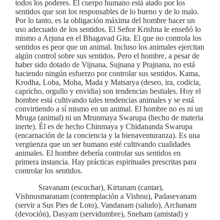
todos los poderes. El cuerpo humano está atado por los
sentidos que son los responsables de lo bueno y de lo malo.
Por lo tanto, es la obligación máxima del hombre hacer un
uso adecuado de los sentidos. El Señor Krishna le enseñó lo
mismo a Arjuna en el Bhagavad Gita. El que no controla los
sentidos es peor que un animal. Incluso los animales ejercitan
algún control sobre sus sentidos. Pero el hombre, a pesar de
haber sido dotado de Vijnana, Sujnana y Prajnana, no está
haciendo ningún esfuerzo por controlar sus sentidos. Kama,
Krodha, Loba, Moha, Mada y Matsarya (deseo, ira, codicia,
capricho, orgullo y envidia) son tendencias bestiales. Hoy el
hombre está cultivando tales tendencias animales y se está
convirtiendo a sí mismo en un animal. El hombre no es ni un
Mruga (animal) ni un Mrunmaya Swarupa (hecho de materia
inerte). Él es de hecho Chinmaya y Chidananda Swarupa
(encarnación de la conciencia y la bienaventuranza). Es una
vergüenza que un ser humano esté cultivando cualidades
animales. El hombre debería controlar sus sentidos en
primera instancia. Hay prácticas espirituales prescritas para
controlar los sentidos.
Sravanam (escuchar), Kirtanam (cantar),
Vishnusmaranam (contemplación a Vishnu), Padasevanam
(servir a Sus Pies de Loto), Vandanam (saludo), Archanam
(devoción), Dasyam (servidumbre), Sneham (amistad) y