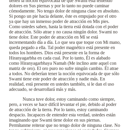
tienen la noción equivocada de que Swami está teniendo
dolores en Sus piernas y por lo tanto no puede caminar
cómodamente. No tengo dolor de ninguna clase en absoluto.
Si pongo un pie hacia delante, éste es empujado por el otro
ya que hay un inmenso poder de atracción en Mis pies.
Como ustedes saben, hasta la tierra está dotada con el poder
de atracción. Sólo atrae y no causa ningún dolor. Swami no
tiene dolor. Este poder de atracción en Mí se está
incrementando día a día. Lo que sea que toque con Mi mano,
queda pegado a ella. Tal poder magnético está presente en
todos los hombres. Dios está presente en la forma de
Hiranyagarbha en cada cual. Por lo tanto, Él es alabado
como Hiranyagarbhaya Namah (Me inclino ante aquel con
matriz de oro). El oro puro no sufre ningún cambio. Él atrae
a todos. No deberían tener la noción equivocada de que sólo
Swami tiene este poder de atracción y nadie más. En
realidad, está presente en ustedes también, si le dan el uso
adecuado, se desarrollará más y más.
Nunca tuve dolor, estoy caminando como siempre,
pero, a veces se hace difícil levantar el pie, debido al poder
de atracción de la tierra. Por lo tanto, estoy caminando
despacio. Incapaces de entender esta verdad, ustedes están
imaginando que Swami tiene dolor en sus piernas.
Permítanme reiterar que no tengo dolor de ninguna clase. No