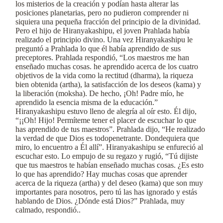
los misterios de la creación y podían hasta alterar las
posiciones planetarias, pero no pudieron comprender ni
siquiera una pequeña fracción del principio de la divinidad.
Pero el hijo de Hiranyakashipu, el joven Prahlada había
realizado el principio divino. Una vez Hiranyakashipu le
preguntó a Prahlada lo que él había aprendido de sus
preceptores. Prahlada respondió, “Los maestros me han
enseñado muchas cosas. he aprendido acerca de los cuatro
objetivos de la vida como la rectitud (dharma), la riqueza
bien obtenida (artha), la satisfacción de los deseos (kama) y
la liberación (moksha). De hecho, ¡Oh! Padre mío, he
aprendido la esencia misma de la educación.”
Hiranyakashipu estuvo lleno de alegría al oír esto. Él dijo,
“¡¡Oh! Hijo! Permíteme tener el placer de escuchar lo que
has aprendido de tus maestros”. Prahlada dijo, “He realizado
la verdad de que Dios es todopenetrante. Dondequiera que
miro, lo encuentro a Él allí”. Hiranyakashipu se enfureció al
escuchar esto. Lo empujo de su regazo y rugió, “Tú dijiste
que tus maestros te habían enseñado muchas cosas. ¿Es esto
lo que has aprendido? Hay muchas cosas que aprender
acerca de la riqueza (artha) y del deseo (kama) que son muy
importantes para nosotros, pero tú las has ignorado y estás
hablando de Dios. ¿Dónde está Dios?” Prahlada, muy
calmado, respondió..