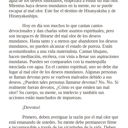
agua de los deseos mundanos, empezará a emitir un mal olor.
Mientras haya deseos mundanos en la mente, no se puede
escapar al mal olor. Este fue el destino de Hiranyaksha y de
Hiranyakashipu.
Hoy en día son muchos lo que cantan cantos
devocionales y dan charlas sobre asuntos espirituales, pero
son incapaces de librarse del mal olor de los deseos
mundanos. Hasta tanto y a menos que abandonen los deseos
mundanos, no pueden alcanzar el estado de pureza. Están
acostumbrados a una vida materialista. Cantan bhajans,
hacen meditación, etcétera, con vista a llenar sus aspiraciones
mundanas. Pueden ser comparados con la mantequilla
mezclada con agua. En el camino espiritual, uno no debe dar
lugar al mal olor de los deseos mundanos. Algunas personas
se llaman devotas pero se vuelven malvados debido a sus
deseos. ¿Pueden tales personas llamarse devotas? No. No. Si
realmente fueran devotos, ¿Cómo es que emiten tan mal
olor? Su cuerpo, su mente, su intelecto y también sus
acciones están manchados de impurezas.
¡Devotos!
Primero, deben averiguar la razón por el mal olor que
está emanando de ustedes. Su mente debe permanecer firme
e inconmovible a través de las vicisitudes de la vida. Deben