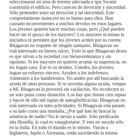
seleccionaran un área de terreno adecuada y que Swami
construiría el edificio. Pero carecen de devoción y sinceridad.
Sólo pretenden tener tal devoción y tal sinceridad. Este
comportamiento insincero no es bueno para ellos. Han
causado inconvenientes a muchos devotos en estos lugares.
Los jóvenes quieren hacer muchas cosas, pero ¿Qué pueden
hacer sin el apoyo de los mayores? Los mayores ni toman la
iniciativa ni permiten que los jóvenes actúen por su cuenta.
Bhagavan no requiere de ningún santuario. Bhagavan no
está interesado en bienes raíces. Todo lo que Bhagavan desea
es que sirvan a la sociedad con bienaventuranza y sin
egoísmo. Si los mayores no quieren aceptar su sugerencia, no
les hagan caso. Ése es su destino. Ustedes, los jóvenes,
hagan un esfuerzo sincero. Ayuden a los indefensos.
Alimenten a los hambrientos. No anden por allí buscando la
ayuda de otras personas. Si se necesita alguna ayuda, vengan
a Mí. Bhagavan la proveerá sin vacilación. No recolecten ni
un solo paisa como donación. Los hay que donan cien rupias
y hacen de ello mil rupias de autoglorificación. Bhagavan no
está interesado en tales actividades. Si Bhagavan está parado
a su lado como una montaña, ¿Por qué han de buscar la
asistencia de nadie? No le sirvan a nadie. Sólo predicarán
alta filosofía, lo cual es vanagloriarse. Y esto no sucede sólo
en la India. En todo el mundo es lo mismo. Vayan a
Inglaterra, Japón o Alemania, están sucediendo la misma