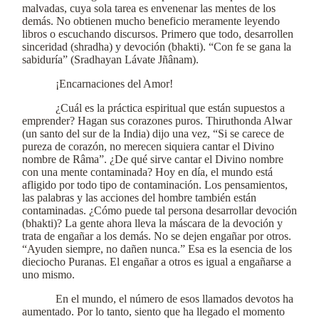
malvadas, cuya sola tarea es envenenar las mentes de los
demás. No obtienen mucho beneficio meramente leyendo
libros o escuchando discursos. Primero que todo, desarrollen
sinceridad (shradha) y devoción (bhakti). “Con fe se gana la
sabiduría” (Sradhayan Lávate Jñânam).
¡Encarnaciones del Amor!
¿Cuál es la práctica espiritual que están supuestos a
emprender? Hagan sus corazones puros. Thiruthonda Alwar
(un santo del sur de la India) dijo una vez, “Si se carece de
pureza de corazón, no merecen siquiera cantar el Divino
nombre de Râma”. ¿De qué sirve cantar el Divino nombre
con una mente contaminada? Hoy en día, el mundo está
afligido por todo tipo de contaminación. Los pensamientos,
las palabras y las acciones del hombre también están
contaminadas. ¿Cómo puede tal persona desarrollar devoción
(bhakti)? La gente ahora lleva la máscara de la devoción y
trata de engañar a los demás. No se dejen engañar por otros.
“Ayuden siempre, no dañen nunca.” Esa es la esencia de los
dieciocho Puranas. El engañar a otros es igual a engañarse a
uno mismo.
En el mundo, el número de esos llamados devotos ha
aumentado. Por lo tanto, siento que ha llegado el momento