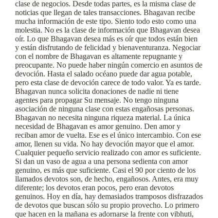
clase de negocios. Desde todas partes, es la misma clase de
noticias que llegan de tales transacciones. Bhagavan recibe
mucha información de este tipo. Siento todo esto como una
molestia. No es la clase de información que Bhagavan desea
oír. Lo que Bhagavan desea más es oír que todos están bien
y están disfrutando de felicidad y bienaventuranza. Negociar
con el nombre de Bhagavan es altamente repugnante y
preocupante. No puede haber ningún comercio en asuntos de
devoción. Hasta el salado océano puede dar agua potable,
pero esta clase de devoción carece de todo valor. Ya es tarde.
Bhagavan nunca solicita donaciones de nadie ni tiene
agentes para propagar Su mensaje. No tengo ninguna
asociación de ninguna clase con estas engañosas personas.
Bhagavan no necesita ninguna riqueza material. La única
necesidad de Bhagavan es amor genuino. Den amor y
reciban amor de vuelta. Ese es el único intercambio. Con ese
amor, llenen su vida. No hay devoción mayor que el amor.
Cualquier pequeño servicio realizado con amor es suficiente.
Si dan un vaso de agua a una persona sedienta con amor
genuino, es más que suficiente. Casi el 90 por ciento de los
llamados devotos son, de hecho, engañosos. Antes, era muy
diferente; los devotos eran pocos, pero eran devotos
genuinos. Hoy en día, hay demasiados tramposos disfrazados
de devotos que buscan sólo su propio provecho. Lo primero
que hacen en la mañana es adornarse la frente con vibhuti,