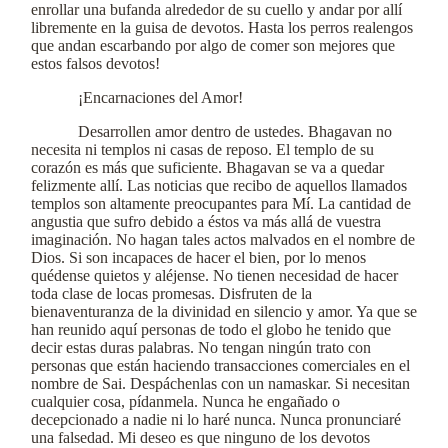
enrollar una bufanda alrededor de su cuello y andar por allí
libremente en la guisa de devotos. Hasta los perros realengos
que andan escarbando por algo de comer son mejores que
estos falsos devotos!
¡Encarnaciones del Amor!
Desarrollen amor dentro de ustedes. Bhagavan no
necesita ni templos ni casas de reposo. El templo de su
corazón es más que suficiente. Bhagavan se va a quedar
felizmente allí. Las noticias que recibo de aquellos llamados
templos son altamente preocupantes para Mí. La cantidad de
angustia que sufro debido a éstos va más allá de vuestra
imaginación. No hagan tales actos malvados en el nombre de
Dios. Si son incapaces de hacer el bien, por lo menos
quédense quietos y aléjense. No tienen necesidad de hacer
toda clase de locas promesas. Disfruten de la
bienaventuranza de la divinidad en silencio y amor. Ya que se
han reunido aquí personas de todo el globo he tenido que
decir estas duras palabras. No tengan ningún trato con
personas que están haciendo transacciones comerciales en el
nombre de Sai. Despáchenlas con un namaskar. Si necesitan
cualquier cosa, pídanmela. Nunca he engañado o
decepcionado a nadie ni lo haré nunca. Nunca pronunciaré
una falsedad. Mi deseo es que ninguno de los devotos