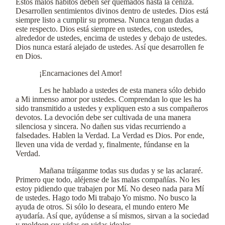
Estos malos hábitos deben ser quemados hasta la ceniza.
Desarrollen sentimientos divinos dentro de ustedes. Dios está
siempre listo a cumplir su promesa. Nunca tengan dudas a
este respecto. Dios está siempre en ustedes, con ustedes,
alrededor de ustedes, encima de ustedes y debajo de ustedes.
Dios nunca estará alejado de ustedes. Así que desarrollen fe
en Dios.
¡Encarnaciones del Amor!
Les he hablado a ustedes de esta manera sólo debido
a Mi inmenso amor por ustedes. Comprendan lo que les ha
sido transmitido a ustedes y expliquen esto a sus compañeros
devotos. La devoción debe ser cultivada de una manera
silenciosa y sincera. No dañen sus vidas recurriendo a
falsedades. Hablen la Verdad. La Verdad es Dios. Por ende,
lleven una vida de verdad y, finalmente, fúndanse en la
Verdad.
Mañana tráiganme todas sus dudas y se las aclararé.
Primero que todo, aléjense de las malas compañías. No les
estoy pidiendo que trabajen por Mí. No deseo nada para Mí
de ustedes. Hago todo Mi trabajo Yo mismo. No busco la
ayuda de otros. Si sólo lo deseara, el mundo entero Me
ayudaría. Así que, ayúdense a sí mismos, sirvan a la sociedad
y moldeen sus vidas en vidas ideales.