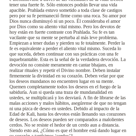
tener una fuerte fe. Sólo entonces podrán llevar una vida
apacible. Prahlada estuvo sometido a toda clase de castigos
pero por su fe permaneció firme como una roca. Su amor por
Dios nunca disminuyó ni un poco. Él consideraba el amor
por Dios como su aliento vital mismo. Pero los devotos de
hoy están en fuerte contraste con Prahlada. Su fe es tan
vacilante que su mente se perturba al más leve problema.
Empiezan a tener dudas y pierden su fe totalmente. Perder la
fe es equivalente a perder el aliento vital mismo. Suceda lo
que suceda, deben continuar con sus prácticas con una fe
inquebrantable. Esta es la señal de la verdadera devoción. La
devoción no consiste meramente en cantar bhajans, en
realizar rituales y repetir el Divino nombre. Deben instalar
firmemente la divinidad en su corazón. Deben velar por que
los deseos mundanos no encuentren lugar en su mente.
Quemen completamente todos los deseos en el fuego de la
sabiduría. Aun si queda una traza de mundanalidad en
ustedes, se multiplicará y los desviará. A fin de librarse de las
malas acciones y malos hábitos, asegúrense de que no tengan
ni una pizca de deseo en ustedes. Debido al impacto de la
Edad de Kali, hasta los devotos están llenando sus corazones
de deseos. Los deseos pueden ser comparados a malolientes
cerdos. No se resiste el hedor de un cerdo aun a distancia.
Siendo esto así, ¿Cómo es que el hombre está dando lugar en
su corazón a tantísimos ‘cerdos’?