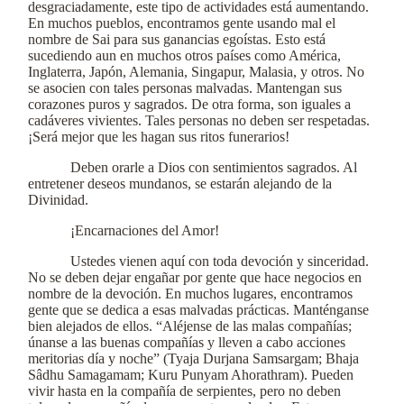
desgraciadamente, este tipo de actividades está aumentando.
En muchos pueblos, encontramos gente usando mal el
nombre de Sai para sus ganancias egoístas. Esto está
sucediendo aun en muchos otros países como América,
Inglaterra, Japón, Alemania, Singapur, Malasia, y otros. No
se asocien con tales personas malvadas. Mantengan sus
corazones puros y sagrados. De otra forma, son iguales a
cadáveres vivientes. Tales personas no deben ser respetadas.
¡Será mejor que les hagan sus ritos funerarios!
Deben orarle a Dios con sentimientos sagrados. Al
entretener deseos mundanos, se estarán alejando de la
Divinidad.
¡Encarnaciones del Amor!
Ustedes vienen aquí con toda devoción y sinceridad.
No se deben dejar engañar por gente que hace negocios en
nombre de la devoción. En muchos lugares, encontramos
gente que se dedica a esas malvadas prácticas. Manténganse
bien alejados de ellos. “Aléjense de las malas compañías;
únanse a las buenas compañías y lleven a cabo acciones
meritorias día y noche” (Tyaja Durjana Samsargam; Bhaja
Sâdhu Samagamam; Kuru Punyam Ahorathram). Pueden
vivir hasta en la compañía de serpientes, pero no deben