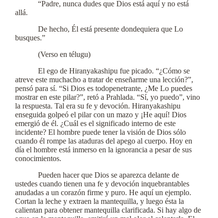
“Padre, nunca dudes que Dios está aquí y no está
allá.
De hecho, Él está presente dondequiera que Lo
busques.”
(Verso en télugu)
El ego de Hiranyakashipu fue picado. “¿Cómo se
atreve este muchacho a tratar de enseñarme una lección?”,
pensó para sí. “Si Dios es todopenetrante, ¿Me Lo puedes
mostrar en este pilar?”, retó a Prahlada. “Sí, yo puedo”, vino
la respuesta. Tal era su fe y devoción. Hiranyakashipu
enseguida golpeó el pilar con un mazo y ¡He aquí! Dios
emergió de él. ¿Cuál es el significado interno de este
incidente? El hombre puede tener la visión de Dios sólo
cuando él rompe las ataduras del apego al cuerpo. Hoy en
día el hombre está inmerso en la ignorancia a pesar de sus
conocimientos.
Pueden hacer que Dios se aparezca delante de
ustedes cuando tienen una fe y devoción inquebrantables
anudadas a un corazón firme y puro. He aquí un ejemplo.
Cortan la leche y extraen la mantequilla, y luego ésta la
calientan para obtener mantequilla clarificada. Si hay algo de