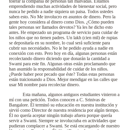
tolerar la compañía de personas tan malvadas. Estamos
emprendiendo muchas actividades de bienestar social, pero
nunca he pedido a nadie siquiera un paisa. Todos ustedes
saben esto. No Me involucro en asuntos de dinero. Pero la
gente hoy considera al dinero como Dios. ¿Cómo pueden
tales personas ser llamados devotos? Ya les he dicho esto
antes. He empezado un programa de servicio para cuidar de
los niños que no tienen padres. Un lakh (cien mil) de rupias
se depositaría en su nombre, lo cual será suficiente para
cubrir sus necesidades. No le he pedido ayuda a nadie en
conexión con esto. Pero hoy en día, algunas personas están
recolectando dinero diciendo que donarán la cantidad a
Swami para este fin. Algunas otras están proclamando que
han asumido la responsabilidad de cuidar de los niños.
¿Puede haber peor pecado que éste? Todas estas personas
están traicionando a Dios. Mejor mendigar en las calles que
usar Mi nombre para recolectar dinero.
Esta mañana, algunos antiguos estudiantes vinieron a
mí con una petición. Todos conocen a C. Srinivas de
Bangalore. Él terminó su educación en nuestra institución y
sirvió como Director de nuestra residencia por algún tiempo.
Él no quería aceptar ningún trabajo afuera porque quería
servir a Swami. Siempre se involucraba en actividades que
pudieran complacer a Swami. Se está encargando de nuestro