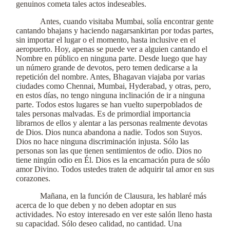
genuinos cometa tales actos indeseables.
Antes, cuando visitaba Mumbai, solía encontrar gente
cantando bhajans y haciendo nagarsankirtan por todas partes,
sin importar el lugar o el momento, hasta inclusive en el
aeropuerto. Hoy, apenas se puede ver a alguien cantando el
Nombre en público en ninguna parte. Desde luego que hay
un número grande de devotos, pero temen dedicarse a la
repetición del nombre. Antes, Bhagavan viajaba por varias
ciudades como Chennai, Mumbai, Hyderabad, y otras, pero,
en estos días, no tengo ninguna inclinación de ir a ninguna
parte. Todos estos lugares se han vuelto superpoblados de
tales personas malvadas. Es de primordial importancia
librarnos de ellos y alentar a las personas realmente devotas
de Dios. Dios nunca abandona a nadie. Todos son Suyos.
Dios no hace ninguna discriminación injusta. Sólo las
personas son las que tienen sentimientos de odio. Dios no
tiene ningún odio en Él. Dios es la encarnación pura de sólo
amor Divino. Todos ustedes traten de adquirir tal amor en sus
corazones.
Mañana, en la función de Clausura, les hablaré más
acerca de lo que deben y no deben adoptar en sus
actividades. No estoy interesado en ver este salón lleno hasta
su capacidad. Sólo deseo calidad, no cantidad. Una