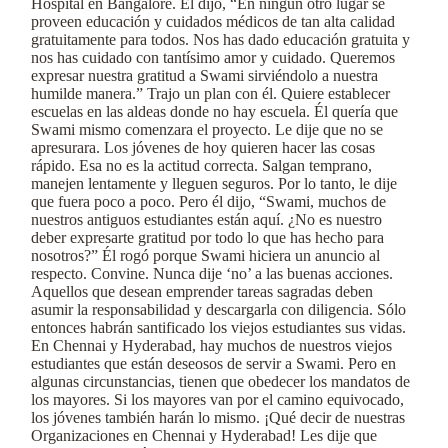
Hospital en Bangalore. Él dijo, “En ningún otro lugar se
proveen educación y cuidados médicos de tan alta calidad
gratuitamente para todos. Nos has dado educación gratuita y
nos has cuidado con tantísimo amor y cuidado. Queremos
expresar nuestra gratitud a Swami sirviéndolo a nuestra
humilde manera.” Trajo un plan con él. Quiere establecer
escuelas en las aldeas donde no hay escuela. Él quería que
Swami mismo comenzara el proyecto. Le dije que no se
apresurara. Los jóvenes de hoy quieren hacer las cosas
rápido. Esa no es la actitud correcta. Salgan temprano,
manejen lentamente y lleguen seguros. Por lo tanto, le dije
que fuera poco a poco. Pero él dijo, “Swami, muchos de
nuestros antiguos estudiantes están aquí. ¿No es nuestro
deber expresarte gratitud por todo lo que has hecho para
nosotros?” Él rogó porque Swami hiciera un anuncio al
respecto. Convine. Nunca dije ‘no’ a las buenas acciones.
Aquellos que desean emprender tareas sagradas deben
asumir la responsabilidad y descargarla con diligencia. Sólo
entonces habrán santificado los viejos estudiantes sus vidas.
En Chennai y Hyderabad, hay muchos de nuestros viejos
estudiantes que están deseosos de servir a Swami. Pero en
algunas circunstancias, tienen que obedecer los mandatos de
los mayores. Si los mayores van por el camino equivocado,
los jóvenes también harán lo mismo. ¡Qué decir de nuestras
Organizaciones en Chennai y Hyderabad! Les dije que