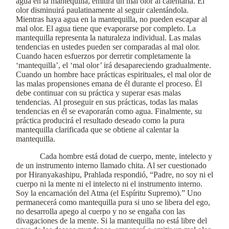
agua en la mantequilla, emitirá un mal olor al calentarla. El
olor disminuirá paulatinamente al seguir calentándola.
Mientras haya agua en la mantequilla, no pueden escapar al
mal olor. El agua tiene que evaporarse por completo. La
mantequilla representa la naturaleza individual. Las malas
tendencias en ustedes pueden ser comparadas al mal olor.
Cuando hacen esfuerzos por derretir completamente la
‘mantequilla’, el ‘mal olor’ irá desapareciendo gradualmente.
Cuando un hombre hace prácticas espirituales, el mal olor de
las malas propensiones emana de él durante el proceso. Él
debe continuar con su práctica y superar esas malas
tendencias. Al proseguir en sus prácticas, todas las malas
tendencias en él se evaporarán como agua. Finalmente, su
práctica producirá el resultado deseado como la pura
mantequilla clarificada que se obtiene al calentar la
mantequilla.
Cada hombre está dotad de cuerpo, mente, intelecto y
de un instrumento interno llamado chita. Al ser cuestionado
por Hiranyakashipu, Prahlada respondió, “Padre, no soy ni el
cuerpo ni la mente ni el intelecto ni el instrumento interno.
Soy la encarnación del Atma (el Espíritu Supremo).” Uno
permanecerá como mantequilla pura si uno se libera del ego,
no desarrolla apego al cuerpo y no se engaña con las
divagaciones de la mente. Si la mantequilla no está libre del