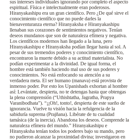
sus intereses individuales ignorando por completo el aspecto
espiritual. Física e intelectualmente eran poderosos.
Hiranyakashipu era un gran científico. Pero ¿De qué sirve el
conocimiento científico que no puede darles la
bienaventuranza eterna? Hiranyaksha e Hiranyakashipu
llenaban sus corazones de sentimientos negativos. Tenían
deseos mundanos que son de naturaleza efímera y negativa.
Los científicos modernos han llegado a la luna, pero
Hiranyakashipu e Hiranyaksha podían llegar hasta al sol. A
pesar de sus tremendos poderes y conocimiento científico,
encontraron la muerte debido a su actitud materialista. No
podían experimentar a la divinidad. De igual forma, el
hombre está también haciendo mal uso de sus poderes y
conocimientos. No está enfocando su atención a su
verdadera meta. El ser humano (manava) está provista de
inmenso poder. Por esto los Upanishads exhortan al hombre
así: Levántate, despierta, no te detengas hasta que obtengas
la plena comprensión (“Uthishtatha, Jagratha, Prapya
Varanibodhata”). “¡¡Oh!, tonto!, despierta de este sueño de
ignorancia. Vuelve tu visión hacia la refulgencia de la
sabiduría suprema (Prajñana). Libérate de tu cualidad
tamásica (de la inercia). Abandona los deseos. Comprende la
naturaleza efímera del mundo.” Hiranyakashipu e
Hiranyaksha tenían todos los poderes bajo su mando, pero
no pudieron alcanzar la proximidad divina; investigaron en