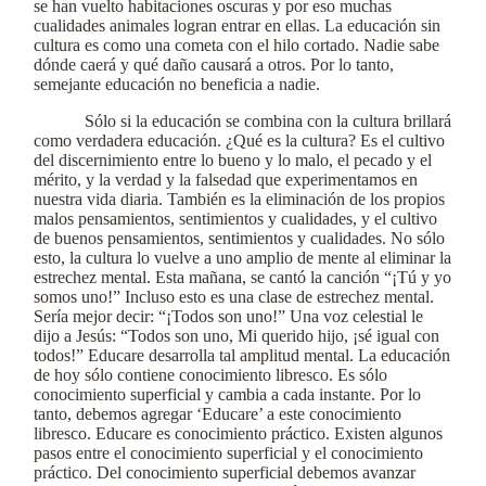
se han vuelto habitaciones oscuras y por eso muchas
cualidades animales logran entrar en ellas. La educación sin
cultura es como una cometa con el hilo cortado. Nadie sabe
dónde caerá y qué daño causará a otros. Por lo tanto,
semejante educación no beneficia a nadie.
Sólo si la educación se combina con la cultura brillará
como verdadera educación. ¿Qué es la cultura? Es el cultivo
del discernimiento entre lo bueno y lo malo, el pecado y el
mérito, y la verdad y la falsedad que experimentamos en
nuestra vida diaria. También es la eliminación de los propios
malos pensamientos, sentimientos y cualidades, y el cultivo
de buenos pensamientos, sentimientos y cualidades. No sólo
esto, la cultura lo vuelve a uno amplio de mente al eliminar la
estrechez mental. Esta mañana, se cantó la canción “¡Tú y yo
somos uno!” Incluso esto es una clase de estrechez mental.
Sería mejor decir: “¡Todos son uno!” Una voz celestial le
dijo a Jesús: “Todos son uno, Mi querido hijo, ¡sé igual con
todos!” Educare desarrolla tal amplitud mental. La educación
de hoy sólo contiene conocimiento libresco. Es sólo
conocimiento superficial y cambia a cada instante. Por lo
tanto, debemos agregar ‘Educare’ a este conocimiento
libresco. Educare es conocimiento práctico. Existen algunos
pasos entre el conocimiento superficial y el conocimiento
práctico. Del conocimiento superficial debemos avanzar