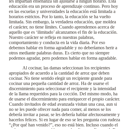
les impartían enseñanza sin ajustarse a ningún horario. Esta
educación era un proceso de aprendizaje continuo. Pero hoy
en las escuelas y universidades la educación está limitada a
horarios estrictos. Por lo tanto, la educación se ha vuelto
limitada. Sin embargo, la verdadera educación, que moldea
el carácter, no tiene límites. Cuando aprendemos acerca de
aquello que es ‘ilimitado’ alcanzamos el fin de la educación.
Nuestro carácter se refleja en nuestras palabras,
comportamiento y conducta en la vida diaria. Por eso
debemos hablar en forma agradable y no deberíamos herir a
otros mediante palabras duras. Es cierto que no siempre
podemos agradar, pero podemos hablar en forma agradable.
Al cocinar, las damas seleccionan los recipientes
apropiados de acuerdo a la cantidad de arroz que deben
cocinar. No tiene sentido elegir un recipiente grande para
cocinar una pequeña cantidad de arroz. Ha de usarse el
discernimiento para seleccionar el recipiente y la intensidad
de la llama requeridos para la cocción. Del mismo modo, ha
de usarse el discernimiento para enriquecer el propio carácter.
Cuando invitados de edad avanzada visitan una casa, aun si
no se les puede ofrecer nada para comer, al menos se los
debería invitar a pasar, se les debería hablar afectuosamente y
hacerlos felices. Si en lugar de eso se les pregunta con rudeza
“¿Por qué han venido?”, eso no está bien. Incluso cuando el