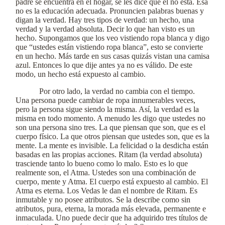
padre se encuentra en el hogar, se les dice que él no está. Esa
no es la educación adecuada. Pronuncien palabras buenas y
digan la verdad. Hay tres tipos de verdad: un hecho, una
verdad y la verdad absoluta. Decir lo que han visto es un
hecho. Supongamos que los veo vistiendo ropa blanca y digo
que “ustedes están vistiendo ropa blanca”, esto se convierte
en un hecho. Más tarde en sus casas quizás vistan una camisa
azul. Entonces lo que dije antes ya no es válido. De este
modo, un hecho está expuesto al cambio.
Por otro lado, la verdad no cambia con el tiempo.
Una persona puede cambiar de ropa innumerables veces,
pero la persona sigue siendo la misma. Así, la verdad es la
misma en todo momento. A menudo les digo que ustedes no
son una persona sino tres. La que piensan que son, que es el
cuerpo físico. La que otros piensan que ustedes son, que es la
mente. La mente es invisible. La felicidad o la desdicha están
basadas en las propias acciones. Ritam (la verdad absoluta)
trasciende tanto lo bueno como lo malo. Esto es lo que
realmente son, el Atma. Ustedes son una combinación de
cuerpo, mente y Atma. El cuerpo está expuesto al cambio. El
Atma es eterna. Los Vedas le dan el nombre de Ritam. Es
inmutable y no posee atributos. Se la describe como sin
atributos, pura, eterna, la morada más elevada, permanente e
inmaculada. Uno puede decir que ha adquirido tres títulos de