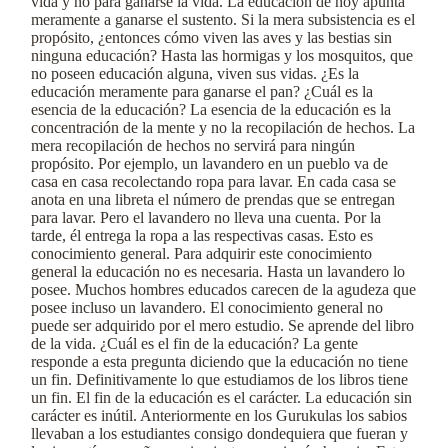
vida y no para ganarse la vida. La educación de hoy apunta
meramente a ganarse el sustento. Si la mera subsistencia es el
propósito, ¿entonces cómo viven las aves y las bestias sin
ninguna educación? Hasta las hormigas y los mosquitos, que
no poseen educación alguna, viven sus vidas. ¿Es la
educación meramente para ganarse el pan? ¿Cuál es la
esencia de la educación? La esencia de la educación es la
concentración de la mente y no la recopilación de hechos. La
mera recopilación de hechos no servirá para ningún
propósito. Por ejemplo, un lavandero en un pueblo va de
casa en casa recolectando ropa para lavar. En cada casa se
anota en una libreta el número de prendas que se entregan
para lavar. Pero el lavandero no lleva una cuenta. Por la
tarde, él entrega la ropa a las respectivas casas. Esto es
conocimiento general. Para adquirir este conocimiento
general la educación no es necesaria. Hasta un lavandero lo
posee. Muchos hombres educados carecen de la agudeza que
posee incluso un lavandero. El conocimiento general no
puede ser adquirido por el mero estudio. Se aprende del libro
de la vida. ¿Cuál es el fin de la educación? La gente
responde a esta pregunta diciendo que la educación no tiene
un fin. Definitivamente lo que estudiamos de los libros tiene
un fin. El fin de la educación es el carácter. La educación sin
carácter es inútil. Anteriormente en los Gurukulas los sabios
llevaban a los estudiantes consigo dondequiera que fueran y