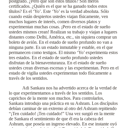
postgrado. ¿Pero qué son estos títulos? Son meros
certificados. ¿Quién es el que se ha ganado todos estos
títulos? Es el ‘Yo’. Este ‘Yo’ es la verdad absoluta. Sólo
cuando están despiertos ustedes viajan físicamente, ven
muchos lugares de interés, comen diversos platos y
experimentan muchas cosas. ¡Pero en el estado de sueño
ustedes mismos crean! Realizan su trabajo y viajan a lugares
distantes como Delhi, América, etc., sin siquiera comprar un
boleto de avión. En el estado de sueño profundo no van a
ninguna parte. Es un estado inmutable y estable, en el que
permanecen como testigos. El mismo ‘Yo’ experimenta estos
tres estados. En el estado de sueño profundo ustedes
disfrutan de la bienaventuranza. En el estado de sueño
ustedes crean diversas escenas y las experimentan. Pero en el
estado de vigilia ustedes experimentan todo físicamente a
través de los sentidos.
Adi Sankara nos ha advertido acerca de la verdad de
lo que experimentamos a través de los sentidos. Los
caprichos de la mente son muchos. Para controlarlos,
Sankara introdujo una práctica en su Ashram. Los discípulos
debían caminar de un extremo al otro del Ashram repitiendo
“¡Ten cuidado! ¡Ten cuidado!” Una vez surgió en la mente
de Sankara el sentimiento de que él era la cabeza del
Ashram, que poseía un ingreso elevado. En ese instante oyó