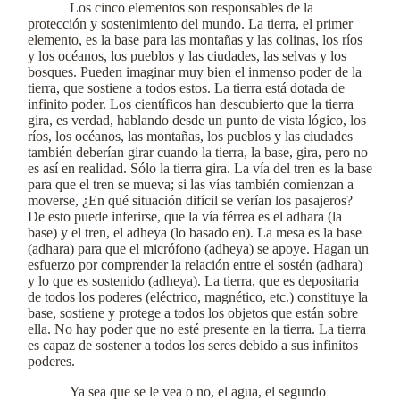
Los cinco elementos son responsables de la
protección y sostenimiento del mundo. La tierra, el primer
elemento, es la base para las montañas y las colinas, los ríos
y los océanos, los pueblos y las ciudades, las selvas y los
bosques. Pueden imaginar muy bien el inmenso poder de la
tierra, que sostiene a todos estos. La tierra está dotada de
infinito poder. Los científicos han descubierto que la tierra
gira, es verdad, hablando desde un punto de vista lógico, los
ríos, los océanos, las montañas, los pueblos y las ciudades
también deberían girar cuando la tierra, la base, gira, pero no
es así en realidad. Sólo la tierra gira. La vía del tren es la base
para que el tren se mueva; si las vías también comienzan a
moverse, ¿En qué situación difícil se verían los pasajeros?
De esto puede inferirse, que la vía férrea es el adhara (la
base) y el tren, el adheya (lo basado en). La mesa es la base
(adhara) para que el micrófono (adheya) se apoye. Hagan un
esfuerzo por comprender la relación entre el sostén (adhara)
y lo que es sostenido (adheya). La tierra, que es depositaria
de todos los poderes (eléctrico, magnético, etc.) constituye la
base, sostiene y protege a todos los objetos que están sobre
ella. No hay poder que no esté presente en la tierra. La tierra
es capaz de sostener a todos los seres debido a sus infinitos
poderes.
Ya sea que se le vea o no, el agua, el segundo