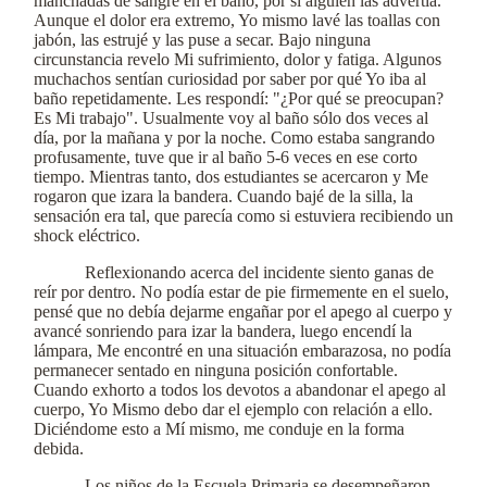
manchadas de sangre en el baño, por si alguien las advertía.
Aunque el dolor era extremo, Yo mismo lavé las toallas con
jabón, las estrujé y las puse a secar. Bajo ninguna
circunstancia revelo Mi sufrimiento, dolor y fatiga. Algunos
muchachos sentían curiosidad por saber por qué Yo iba al
baño repetidamente. Les respondí: "¿Por qué se preocupan?
Es Mi trabajo". Usualmente voy al baño sólo dos veces al
día, por la mañana y por la noche. Como estaba sangrando
profusamente, tuve que ir al baño 5-6 veces en ese corto
tiempo. Mientras tanto, dos estudiantes se acercaron y Me
rogaron que izara la bandera. Cuando bajé de la silla, la
sensación era tal, que parecía como si estuviera recibiendo un
shock eléctrico.
Reflexionando acerca del incidente siento ganas de
reír por dentro. No podía estar de pie firmemente en el suelo,
pensé que no debía dejarme engañar por el apego al cuerpo y
avancé sonriendo para izar la bandera, luego encendí la
lámpara, Me encontré en una situación embarazosa, no podía
permanecer sentado en ninguna posición confortable.
Cuando exhorto a todos los devotos a abandonar el apego al
cuerpo, Yo Mismo debo dar el ejemplo con relación a ello.
Diciéndome esto a Mí mismo, me conduje en la forma
debida.
Los niños de la Escuela Primaria se desempeñaron