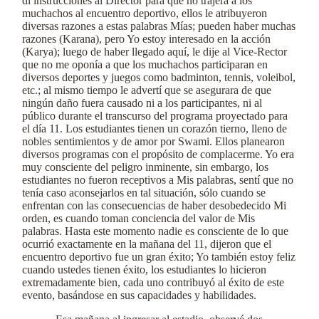
di instrucciones al Director para que no trajera a los
muchachos al encuentro deportivo, ellos le atribuyeron
diversas razones a estas palabras Mías; pueden haber muchas
razones (Karana), pero Yo estoy interesado en la acción
(Karya); luego de haber llegado aquí, le dije al Vice-Rector
que no me oponía a que los muchachos participaran en
diversos deportes y juegos como badminton, tennis, voleibol,
etc.; al mismo tiempo le advertí que se asegurara de que
ningún daño fuera causado ni a los participantes, ni al
público durante el transcurso del programa proyectado para
el día 11. Los estudiantes tienen un corazón tierno, lleno de
nobles sentimientos y de amor por Swami. Ellos planearon
diversos programas con el propósito de complacerme. Yo era
muy consciente del peligro inminente, sin embargo, los
estudiantes no fueron receptivos a Mis palabras, sentí que no
tenía caso aconsejarlos en tal situación, sólo cuando se
enfrentan con las consecuencias de haber desobedecido Mi
orden, es cuando toman conciencia del valor de Mis
palabras. Hasta este momento nadie es consciente de lo que
ocurrió exactamente en la mañana del 11, dijeron que el
encuentro deportivo fue un gran éxito; Yo también estoy feliz
cuando ustedes tienen éxito, los estudiantes lo hicieron
extremadamente bien, cada uno contribuyó al éxito de este
evento, basándose en sus capacidades y habilidades.