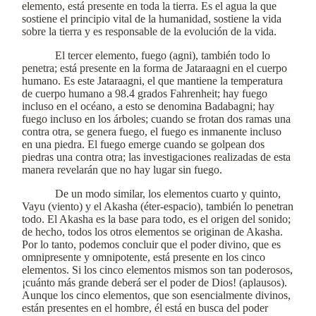
elemento, está presente en toda la tierra. Es el agua la que
sostiene el principio vital de la humanidad, sostiene la vida
sobre la tierra y es responsable de la evolución de la vida.
El tercer elemento, fuego (agni), también todo lo
penetra; está presente en la forma de Jataraagni en el cuerpo
humano. Es este Jataraagni, el que mantiene la temperatura
de cuerpo humano a 98.4 grados Fahrenheit; hay fuego
incluso en el océano, a esto se denomina Badabagni; hay
fuego incluso en los árboles; cuando se frotan dos ramas una
contra otra, se genera fuego, el fuego es inmanente incluso
en una piedra. El fuego emerge cuando se golpean dos
piedras una contra otra; las investigaciones realizadas de esta
manera revelarán que no hay lugar sin fuego.
De un modo similar, los elementos cuarto y quinto,
Vayu (viento) y el Akasha (éter-espacio), también lo penetran
todo. El Akasha es la base para todo, es el origen del sonido;
de hecho, todos los otros elementos se originan de Akasha.
Por lo tanto, podemos concluir que el poder divino, que es
omnipresente y omnipotente, está presente en los cinco
elementos. Si los cinco elementos mismos son tan poderosos,
¡cuánto más grande deberá ser el poder de Dios! (aplausos).
Aunque los cinco elementos, que son esencialmente divinos,
están presentes en el hombre, él está en busca del poder