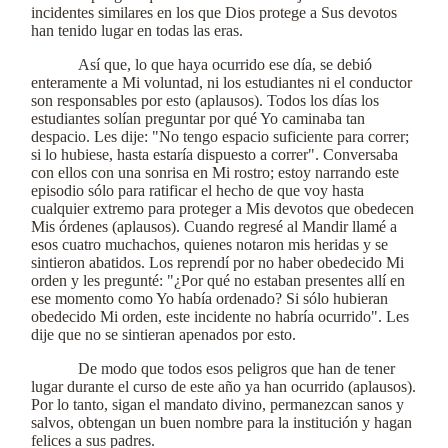
incidentes similares en los que Dios protege a Sus devotos
han tenido lugar en todas las eras.
Así que, lo que haya ocurrido ese día, se debió
enteramente a Mi voluntad, ni los estudiantes ni el conductor
son responsables por esto (aplausos). Todos los días los
estudiantes solían preguntar por qué Yo caminaba tan
despacio. Les dije: "No tengo espacio suficiente para correr;
si lo hubiese, hasta estaría dispuesto a correr". Conversaba
con ellos con una sonrisa en Mi rostro; estoy narrando este
episodio sólo para ratificar el hecho de que voy hasta
cualquier extremo para proteger a Mis devotos que obedecen
Mis órdenes (aplausos). Cuando regresé al Mandir llamé a
esos cuatro muchachos, quienes notaron mis heridas y se
sintieron abatidos. Los reprendí por no haber obedecido Mi
orden y les pregunté: "¿Por qué no estaban presentes allí en
ese momento como Yo había ordenado? Si sólo hubieran
obedecido Mi orden, este incidente no habría ocurrido". Les
dije que no se sintieran apenados por esto.
De modo que todos esos peligros que han de tener
lugar durante el curso de este año ya han ocurrido (aplausos).
Por lo tanto, sigan el mandato divino, permanezcan sanos y
salvos, obtengan un buen nombre para la institución y hagan
felices a sus padres.