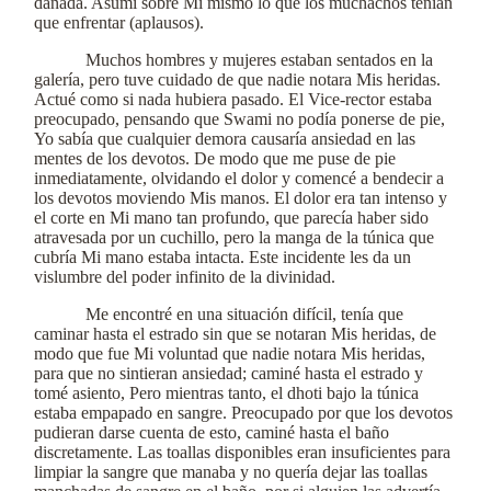
dañada. Asumí sobre Mí mismo lo que los muchachos tenían
que enfrentar (aplausos).
Muchos hombres y mujeres estaban sentados en la
galería, pero tuve cuidado de que nadie notara Mis heridas.
Actué como si nada hubiera pasado. El Vice-rector estaba
preocupado, pensando que Swami no podía ponerse de pie,
Yo sabía que cualquier demora causaría ansiedad en las
mentes de los devotos. De modo que me puse de pie
inmediatamente, olvidando el dolor y comencé a bendecir a
los devotos moviendo Mis manos. El dolor era tan intenso y
el corte en Mi mano tan profundo, que parecía haber sido
atravesada por un cuchillo, pero la manga de la túnica que
cubría Mi mano estaba intacta. Este incidente les da un
vislumbre del poder infinito de la divinidad.
Me encontré en una situación difícil, tenía que
caminar hasta el estrado sin que se notaran Mis heridas, de
modo que fue Mi voluntad que nadie notara Mis heridas,
para que no sintieran ansiedad; caminé hasta el estrado y
tomé asiento, Pero mientras tanto, el dhoti bajo la túnica
estaba empapado en sangre. Preocupado por que los devotos
pudieran darse cuenta de esto, caminé hasta el baño
discretamente. Las toallas disponibles eran insuficientes para
limpiar la sangre que manaba y no quería dejar las toallas