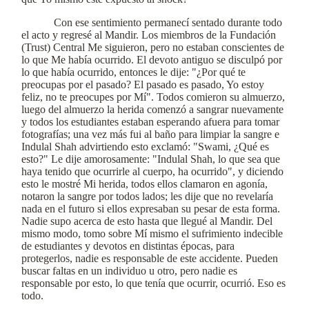
Con ese sentimiento permanecí sentado durante todo
el acto y regresé al Mandir. Los miembros de la Fundación
(Trust) Central Me siguieron, pero no estaban conscientes de
lo que Me había ocurrido. El devoto antiguo se disculpó por
lo que había ocurrido, entonces le dije: "¿Por qué te
preocupas por el pasado? El pasado es pasado, Yo estoy
feliz, no te preocupes por Mí". Todos comieron su almuerzo,
luego del almuerzo la herida comenzó a sangrar nuevamente
y todos los estudiantes estaban esperando afuera para tomar
fotografías; una vez más fui al baño para limpiar la sangre e
Indulal Shah advirtiendo esto exclamó: "Swami, ¿Qué es
esto?" Le dije amorosamente: "Indulal Shah, lo que sea que
haya tenido que ocurrirle al cuerpo, ha ocurrido", y diciendo
esto le mostré Mi herida, todos ellos clamaron en agonía,
notaron la sangre por todos lados; les dije que no revelaría
nada en el futuro si ellos expresaban su pesar de esta forma.
Nadie supo acerca de esto hasta que llegué al Mandir. Del
mismo modo, tomo sobre Mí mismo el sufrimiento indecible
de estudiantes y devotos en distintas épocas, para
protegerlos, nadie es responsable de este accidente. Pueden
buscar faltas en un individuo u otro, pero nadie es
responsable por esto, lo que tenía que ocurrir, ocurrió. Eso es
todo.