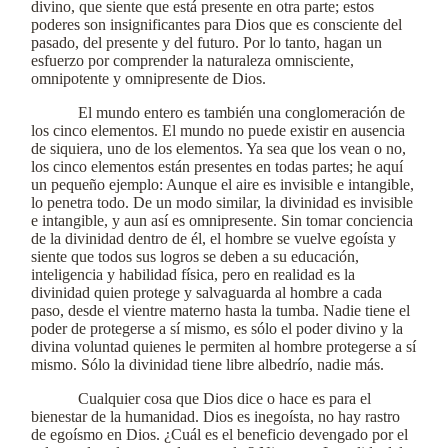
divino, que siente que está presente en otra parte; estos
poderes son insignificantes para Dios que es consciente del
pasado, del presente y del futuro. Por lo tanto, hagan un
esfuerzo por comprender la naturaleza omnisciente,
omnipotente y omnipresente de Dios.
El mundo entero es también una conglomeración de
los cinco elementos. El mundo no puede existir en ausencia
de siquiera, uno de los elementos. Ya sea que los vean o no,
los cinco elementos están presentes en todas partes; he aquí
un pequeño ejemplo: Aunque el aire es invisible e intangible,
lo penetra todo. De un modo similar, la divinidad es invisible
e intangible, y aun así es omnipresente. Sin tomar conciencia
de la divinidad dentro de él, el hombre se vuelve egoísta y
siente que todos sus logros se deben a su educación,
inteligencia y habilidad física, pero en realidad es la
divinidad quien protege y salvaguarda al hombre a cada
paso, desde el vientre materno hasta la tumba. Nadie tiene el
poder de protegerse a sí mismo, es sólo el poder divino y la
divina voluntad quienes le permiten al hombre protegerse a sí
mismo. Sólo la divinidad tiene libre albedrío, nadie más.
Cualquier cosa que Dios dice o hace es para el
bienestar de la humanidad. Dios es inegoísta, no hay rastro
de egoísmo en Dios. ¿Cuál es el beneficio devengado por el