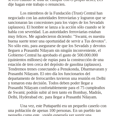
dije hagan este trabajo o renuncien.
Los miembros de la Fundación (Trust) Central han
negociado con las autoridades ferroviarias y lograron que se
sancionaran las concesiones para los viajes de los Sevadals
(aplausos). El hombre se lanza a la acción sólo cuando se le
habla con severidad. Las autoridades ferroviarias estaban
muy felices. Me agradecieron diciendo: "Swami, es nuestra
buena suerte tener una oportunidad de servir a Tus devotos".
No sólo esto, para asegurarse de que los Sevadals y devotos
lleguen a Prasanthi Nilayam sin ningún inconveniente, el
Gobierno Central ha aprobado el gasto de 500.000.000
(quinientos millones) de rupias para la construcción de una
estación de tren cerca del depósito de gasolina (aplausos).
Tendremos trenes conectando a Penukonda, Dharmavaram y
Prasanthi Nilayam. El otro día los funcionarios del
departamento de ferrocarriles tuvieron una reunión en Delhi
y tomaron esta decisión. Todos deben poder llegar a
Prasanthi Nilayam confortablemente para el 75 cumpleaños
de Swami; podrán subir al tren tanto en Bombay, Madrás,
Delhi, Hyderabad etc. para llegar a Prasanthi Nilayam.
Una vez, este Puttaparthi era un pequeño caserío con
una población de apenas 100 personas. En un pueblo tan
pequeño como este, ¿quién esperaría ver surgir una