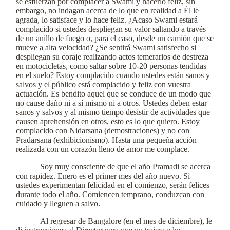
se esfuerzan por complacer a Swami y hacerlo feliz, sin
embargo, no indagan acerca de lo que en realidad a Él le
agrada, lo satisface y lo hace feliz. ¿Acaso Swami estará
complacido si ustedes despliegan su valor saltando a través
de un anillo de fuego o, para el caso, desde un camión que se
mueve a alta velocidad? ¿Se sentirá Swami satisfecho si
despliegan su coraje realizando actos temerarios de destreza
en motocicletas, como saltar sobre 10-20 personas tendidas
en el suelo? Estoy complacido cuando ustedes están sanos y
salvos y el público está complacido y feliz con vuestra
actuación. Es bendito aquel que se conduce de un modo que
no cause daño ni a sí mismo ni a otros. Ustedes deben estar
sanos y salvos y al mismo tiempo desistir de actividades que
causen aprehensión en otros, esto es lo que quiero. Estoy
complacido con Nidarsana (demostraciones) y no con
Pradarsana (exhibicionismo). Hasta una pequeña acción
realizada con un corazón lleno de amor me complace.
Soy muy consciente de que el año Pramadi se acerca
con rapidez. Enero es el primer mes del año nuevo. Si
ustedes experimentan felicidad en el comienzo, serán felices
durante todo el año. Comiencen temprano, conduzcan con
cuidado y lleguen a salvo.
Al regresar de Bangalore (en el mes de diciembre), le