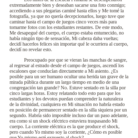
extremadamente bien y deseaban sacarse una foto conmigo;
accediendo a sus plegarias caminé hasta ellos y Me tomé la
fotografía, ya que no quería decepcionarlos, luego tuve que
caminar hasta el campo de juegos cinco veces más para
tomarme fotos con los estudiantes restantes. De este modo,
Me desapegué del cuerpo, el cuerpo estaba entumecido, no
había ningún tipo de sensación, Mi cabeza daba vueltas;
decidí hacerlos felices sin importar qué le ocurriera al cuerpo,
decidí no revelar esto.
Preocupado por que se vieran las manchas de sangre,
al regresar al estrado desde el campo de juegos, ascendí los
escalones que conducían directamente a Mi asiento. ¿Es
posible para un ser humano ocultar una herida tan grave de la
mirada pública durante un largo tiempo en medio de una
congregación tan grande? No. Estuve sentado en la silla por
cinco largas horas. Estoy relatando todo esto para que los
estudiantes y los devotos puedan comprender la naturaleza
de la divinidad, cualquiera en Mi situación no habría estado
en posición de permanecer sentado en la silla siquiera por un
segundo. Habría sido imposible incluso dar un paso adelante,
era como si un shock eléctrico estuviera traspasando Mi
cuerpo. La corriente eléctrica es la que produce el shock,
pero cuando Yo mismo soy la corriente, ¿Cómo es posible
que Yo mismo esté expuesto al shock?