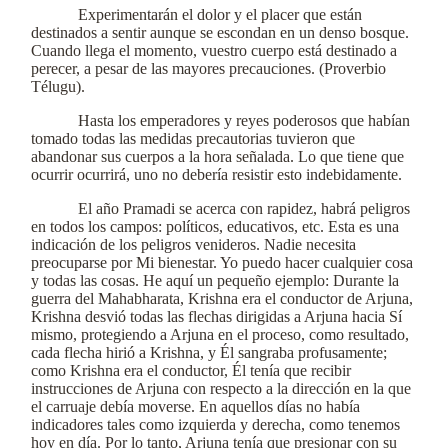
Experimentarán el dolor y el placer que están
destinados a sentir aunque se escondan en un denso bosque.
Cuando llega el momento, vuestro cuerpo está destinado a
perecer, a pesar de las mayores precauciones. (Proverbio
Télugu).
Hasta los emperadores y reyes poderosos que habían
tomado todas las medidas precautorias tuvieron que
abandonar sus cuerpos a la hora señalada. Lo que tiene que
ocurrir ocurrirá, uno no debería resistir esto indebidamente.
El año Pramadi se acerca con rapidez, habrá peligros
en todos los campos: políticos, educativos, etc. Esta es una
indicación de los peligros venideros. Nadie necesita
preocuparse por Mi bienestar. Yo puedo hacer cualquier cosa
y todas las cosas. He aquí un pequeño ejemplo: Durante la
guerra del Mahabharata, Krishna era el conductor de Arjuna,
Krishna desvió todas las flechas dirigidas a Arjuna hacia Sí
mismo, protegiendo a Arjuna en el proceso, como resultado,
cada flecha hirió a Krishna, y Él sangraba profusamente;
como Krishna era el conductor, Él tenía que recibir
instrucciones de Arjuna con respecto a la dirección en la que
el carruaje debía moverse. En aquellos días no había
indicadores tales como izquierda y derecha, como tenemos
hoy en día. Por lo tanto, Arjuna tenía que presionar con su