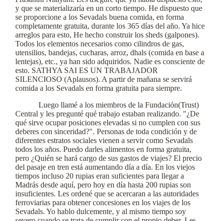
y que se materializaría en un corto tiempo. He dispuesto que
se proporcione a los Sevadals buena comida, en forma
completamente gratuita, durante los 365 días del año. Ya hice
arreglos para esto, He hecho construir los sheds (galpones).
Todos los elementos necesarios como cilindros de gas,
utensilios, bandejas, cucharas, arroz, dhals (comida en base a
lentejas), etc., ya han sido adquiridos. Nadie es consciente de
esto. SATHYA SAI ES UN TRABAJADOR
SILENCIOSO (Aplausos). A partir de mañana se servirá
comida a los Sevadals en forma gratuita para siempre.
Luego llamé a los miembros de la Fundación(Trust)
Central y les pregunté qué trabajo estaban realizando. "¿De
qué sirve ocupar posiciones elevadas si no cumplen con sus
deberes con sinceridad?". Personas de toda condición y de
diferentes estratos sociales vienen a servir como Sevadals
todos los años. Puedo darles alimentos en forma gratuita,
pero ¿Quién se hará cargo de sus gastos de viajes? El precio
del pasaje en tren está aumentando día a día. En los viejos
tiempos incluso 20 rupias eran suficientes para llegar a
Madrás desde aquí, pero hoy en día hasta 200 rupias son
insuficientes. Les ordené que se acercaran a las autoridades
ferroviarias para obtener concesiones en los viajes de los
Sevadals. Yo hablo dulcemente, y al mismo tiempo soy
severo cuando se trata de cumplir con el propio deber, Les