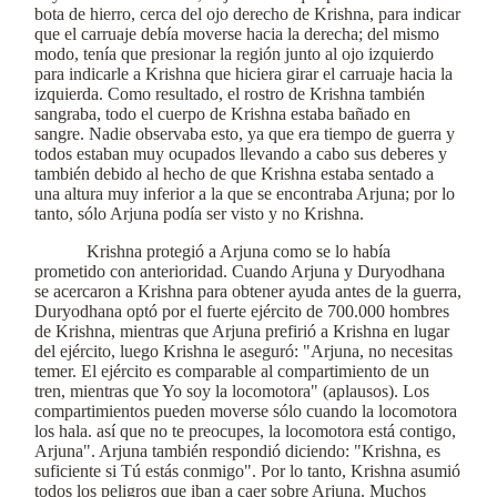
bota de hierro, cerca del ojo derecho de Krishna, para indicar
que el carruaje debía moverse hacia la derecha; del mismo
modo, tenía que presionar la región junto al ojo izquierdo
para indicarle a Krishna que hiciera girar el carruaje hacia la
izquierda. Como resultado, el rostro de Krishna también
sangraba, todo el cuerpo de Krishna estaba bañado en
sangre. Nadie observaba esto, ya que era tiempo de guerra y
todos estaban muy ocupados llevando a cabo sus deberes y
también debido al hecho de que Krishna estaba sentado a
una altura muy inferior a la que se encontraba Arjuna; por lo
tanto, sólo Arjuna podía ser visto y no Krishna.
Krishna protegió a Arjuna como se lo había
prometido con anterioridad. Cuando Arjuna y Duryodhana
se acercaron a Krishna para obtener ayuda antes de la guerra,
Duryodhana optó por el fuerte ejército de 700.000 hombres
de Krishna, mientras que Arjuna prefirió a Krishna en lugar
del ejército, luego Krishna le aseguró: "Arjuna, no necesitas
temer. El ejército es comparable al compartimiento de un
tren, mientras que Yo soy la locomotora" (aplausos). Los
compartimientos pueden moverse sólo cuando la locomotora
los hala. así que no te preocupes, la locomotora está contigo,
Arjuna". Arjuna también respondió diciendo: "Krishna, es
suficiente si Tú estás conmigo". Por lo tanto, Krishna asumió
todos los peligros que iban a caer sobre Arjuna. Muchos