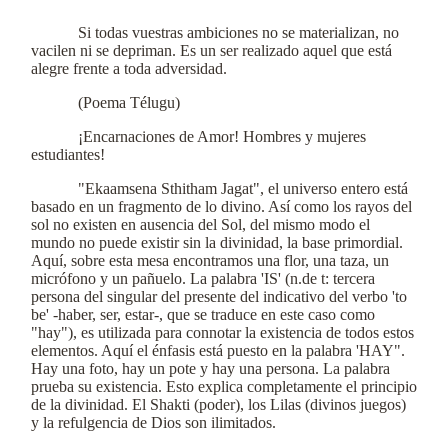
Si todas vuestras ambiciones no se materializan, no
vacilen ni se depriman. Es un ser realizado aquel que está
alegre frente a toda adversidad.
(Poema Télugu)
¡Encarnaciones de Amor! Hombres y mujeres
estudiantes!
"Ekaamsena Sthitham Jagat", el universo entero está
basado en un fragmento de lo divino. Así como los rayos del
sol no existen en ausencia del Sol, del mismo modo el
mundo no puede existir sin la divinidad, la base primordial.
Aquí, sobre esta mesa encontramos una flor, una taza, un
micrófono y un pañuelo. La palabra 'IS' (n.de t: tercera
persona del singular del presente del indicativo del verbo 'to
be' -haber, ser, estar-, que se traduce en este caso como
"hay"), es utilizada para connotar la existencia de todos estos
elementos. Aquí el énfasis está puesto en la palabra 'HAY".
Hay una foto, hay un pote y hay una persona. La palabra
prueba su existencia. Esto explica completamente el principio
de la divinidad. El Shakti (poder), los Lilas (divinos juegos)
y la refulgencia de Dios son ilimitados.