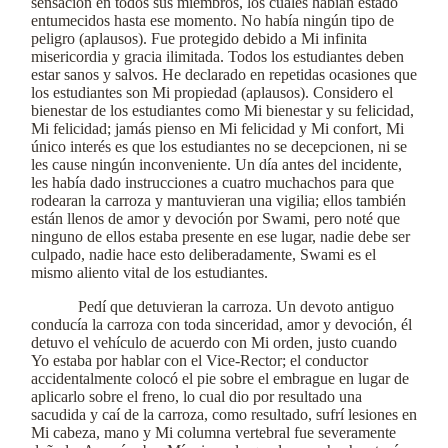
sensación en todos sus miembros, los cuales habían estado
entumecidos hasta ese momento. No había ningún tipo de
peligro (aplausos). Fue protegido debido a Mi infinita
misericordia y gracia ilimitada. Todos los estudiantes deben
estar sanos y salvos. He declarado en repetidas ocasiones que
los estudiantes son Mi propiedad (aplausos). Considero el
bienestar de los estudiantes como Mi bienestar y su felicidad,
Mi felicidad; jamás pienso en Mi felicidad y Mi confort, Mi
único interés es que los estudiantes no se decepcionen, ni se
les cause ningún inconveniente. Un día antes del incidente,
les había dado instrucciones a cuatro muchachos para que
rodearan la carroza y mantuvieran una vigilia; ellos también
están llenos de amor y devoción por Swami, pero noté que
ninguno de ellos estaba presente en ese lugar, nadie debe ser
culpado, nadie hace esto deliberadamente, Swami es el
mismo aliento vital de los estudiantes.
Pedí que detuvieran la carroza. Un devoto antiguo
conducía la carroza con toda sinceridad, amor y devoción, él
detuvo el vehículo de acuerdo con Mi orden, justo cuando
Yo estaba por hablar con el Vice-Rector; el conductor
accidentalmente colocó el pie sobre el embrague en lugar de
aplicarlo sobre el freno, lo cual dio por resultado una
sacudida y caí de la carroza, como resultado, sufrí lesiones en
Mi cabeza, mano y Mi columna vertebral fue severamente