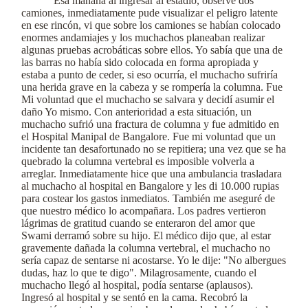
Esa mañana al ingresar al estadio, observé dos
camiones, inmediatamente pude visualizar el peligro latente
en ese rincón, vi que sobre los camiones se habían colocado
enormes andamiajes y los muchachos planeaban realizar
algunas pruebas acrobáticas sobre ellos. Yo sabía que una de
las barras no había sido colocada en forma apropiada y
estaba a punto de ceder, si eso ocurría, el muchacho sufriría
una herida grave en la cabeza y se rompería la columna. Fue
Mi voluntad que el muchacho se salvara y decidí asumir el
daño Yo mismo. Con anterioridad a esta situación, un
muchacho sufrió una fractura de columna y fue admitido en
el Hospital Manipal de Bangalore. Fue mi voluntad que un
incidente tan desafortunado no se repitiera; una vez que se ha
quebrado la columna vertebral es imposible volverla a
arreglar. Inmediatamente hice que una ambulancia trasladara
al muchacho al hospital en Bangalore y les di 10.000 rupias
para costear los gastos inmediatos. También me aseguré de
que nuestro médico lo acompañara. Los padres vertieron
lágrimas de gratitud cuando se enteraron del amor que
Swami derramó sobre su hijo. El médico dijo que, al estar
gravemente dañada la columna vertebral, el muchacho no
sería capaz de sentarse ni acostarse. Yo le dije: "No albergues
dudas, haz lo que te digo". Milagrosamente, cuando el
muchacho llegó al hospital, podía sentarse (aplausos).
Ingresó al hospital y se sentó en la cama. Recobró la