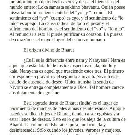
morador interno de todos los seres y desea el bienestar del
mundo entero: Loka samasta sukhino bhavantu. Quien posee
nisvarta budhi no tiene sentido del “yo” y “lo mío”. El
sentimiento del “yo” (cuerpo) es ego, y el sentimiento de “lo
mío” es apego. La causa radical de todo el pesar y el
sufrimiento del hombre es el sentimiento del “yo” y “lo mío”.
Al renunciar a esto él puede purificar su corazón. La pureza
de corazón es el mayor logro del esfuerzo humano.
El origen divino de Bharat
¿Cuál es la diferencia entre nara y Narayana? Nara es
aquel que está dotado de los tres aspectos: nada, bindu y
kala. Narayana es aquel que trasciende estos tres. El primero
corresponde a pravritti y el segundo a nivritti. Nivritti es el
estado de ausencia de deseo. Quien transita la senda de
Nivritti se entrega completamente a Dios. Tal hombre carece
absolutamente de egoísmo.
Esta sagrada tierra de Bharat (India) es el lugar de
nacimiento de muchas de tales almas desinteresadas. Aunque
ustedes se dicen hijos de Bharat, tienden a ser egoístas y a
estar llenos de deseos. Esto es lo que los aleja de la cultura de
Bharat. La cultura de Bharat es pura, inmaculada y
desinteresada. Sólo cuando los jóvenes, varones y mujeres,