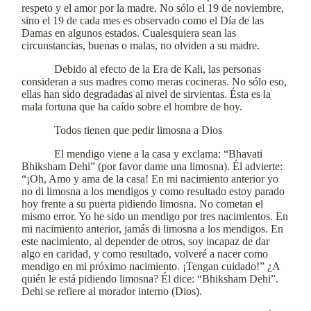
respeto y el amor por la madre. No sólo el 19 de noviembre,
sino el 19 de cada mes es observado como el Día de las
Damas en algunos estados. Cualesquiera sean las
circunstancias, buenas o malas, no olviden a su madre.
Debido al efecto de la Era de Kali, las personas
consideran a sus madres como meras cocineras. No sólo eso,
ellas han sido degradadas al nivel de sirvientas. Ésta es la
mala fortuna que ha caído sobre el hombre de hoy.
Todos tienen que pedir limosna a Dios
El mendigo viene a la casa y exclama: “Bhavati
Bhiksham Dehi” (por favor dame una limosna). Él advierte:
“¡Oh, Amo y ama de la casa! En mi nacimiento anterior yo
no di limosna a los mendigos y como resultado estoy parado
hoy frente a su puerta pidiendo limosna. No cometan el
mismo error. Yo he sido un mendigo por tres nacimientos. En
mi nacimiento anterior, jamás di limosna a los mendigos. En
este nacimiento, al depender de otros, soy incapaz de dar
algo en caridad, y como resultado, volveré a nacer como
mendigo en mi próximo nacimiento. ¡Tengan cuidado!” ¿A
quién le está pidiendo limosna? Él dice: “Bhiksham Dehi”.
Dehi se refiere al morador interno (Dios).