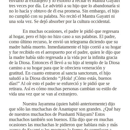
enviarlo al extranjero y lo exhortó a recitar el Mantra Gayatri
tres veces por día. Le advirtió a su hijo que lo abandonaría si
no lo hacía y obtuvo de él esa promesa. Sin embargo, el hijo
no cumplió con su palabra. No recitó el Mantra Gayatri ni
una sola vez. Se dejó absorber por la cultura occidental.
En muchas ocasiones, el padre le pidió que regresara
al hogar, pero el hijo no hizo caso a sus palabras. El padre,
como último recurso, le envió un telegrama diciendo que su
madre había muerto. Inmediatamente el hijo corrió a su hogar
y fue recibido en el aeropuerto por el padre, quien le dijo que
la madre había sido regresada a la vida por la infinita gracia
de la Diosa. Entonces él llevó a su hijo al templo de la Diosa
camino a su hogar para que le ofreciera veneración y
gratitud. En cuanto entraron al sancta sanctorum, el hijo
saludó a la Diosa diciendo “¡Hola! ¡Cómo estás, buenos
días!” Al oír esto el padre se enfureció y le pidió que se
retirara. Así es cómo muchas personas cambian su estilo de
vida una vez que se van al extranjero.
Nuestra Jayamma (quien habló anteriormente) dijo
que sólo las muchachas de Anantapur son grandes. ¿Qué hay
de nuestros muchachos de Prashanti Nilayam? Estos
muchachos también son buenos. Ella dijo que en muchas
ocasiones las muchachas le pidieron que hablara más y más
acerca de Swami y les mostrara la forma de complacer a