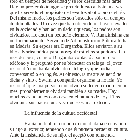
sólo en tiempos de necesidad y se los descuida más tarde.
Hay un proverbio telugu: se prende fuego al bote una vez
que ha servido el propósito de llevarlos al otro lado del río.
Del mismo modo, los padres son buscados sólo en tiempos
de dificultades. Una vez que han obtenido un lugar elevado
en la sociedad y han acumulado riquezas, los padres son
olvidados. He aquí un pequeño ejemplo. V. Ramakrishna era
un funcionario del Servicio de Administración Pública India
en Madrás. Su esposa era Durgamba. Ellos enviaron a su
hijo a Norteamérica para proseguir estudios superiores. Un
mes después, cuando Durgamba contactó a su hijo por
teléfono y le preguntó por su bienestar en telugu, el joven
respondió que había olvidado el telugu y que podía
conversar sólo en inglés. Al oír esto, la madre se llenó de
dicha y vino a Swami a compartir orgullosa la noticia. Yo
respondí que una persona que olvida su lengua madre en un
mes, probablemente olvidará también a su madre. Hay
muchos estudiantes como ese en el mundo de hoy. Ellos
olvidan a sus padres una vez que se van al exterior.
La influencia de la cultura occidental
Había un brahmín ortodoxo que dudaba en enviar a
su hijo al exterior, temiendo que él pudiera perder su cultura.
Ante la insistencia de su hijo, el aceptó con renuencia