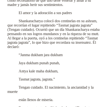
como recordatorio de que uno debe venerar y amar a su
madre y jamás herir sus sentimientos.
El amor y la adoración a sus padres
Shankaracharya colocó dos centinelas en su ashram,
que recorrían el lugar repitiendo “Tasmat jagrata jagrata”
(Tengan cuidado). Ocurrió que un día Shankaracharya estaba
pensando en sus logros mundanos y en la riqueza de su mutt.
Al llegar a la puerta, oyó a los centinelas repitiendo “Tasmat
jagrata jagrata”, lo que hizo que recordara su insensatez. Él
declaró:
“Janma dukham jara dukham
Jaya dukham punah punah,
Antya kale maha dukham,
Tasmat jagrata, jagrata.”
Tengan cuidado. El nacimiento, la ancianidad y la
muerte
están llenos de miseria.