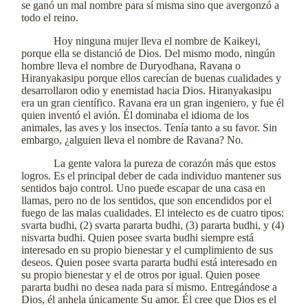
se ganó un mal nombre para sí misma sino que avergonzó a
todo el reino.
Hoy ninguna mujer lleva el nombre de Kaikeyi,
porque ella se distanció de Dios. Del mismo modo, ningún
hombre lleva el nombre de Duryodhana, Ravana o
Hiranyakasipu porque ellos carecían de buenas cualidades y
desarrollaron odio y enemistad hacia Dios. Hiranyakasipu
era un gran científico. Ravana era un gran ingeniero, y fue él
quien inventó el avión. Él dominaba el idioma de los
animales, las aves y los insectos. Tenía tanto a su favor. Sin
embargo, ¿alguien lleva el nombre de Ravana? No.
La gente valora la pureza de corazón más que estos
logros. Es el principal deber de cada individuo mantener sus
sentidos bajo control. Uno puede escapar de una casa en
llamas, pero no de los sentidos, que son encendidos por el
fuego de las malas cualidades. El intelecto es de cuatro tipos:
svarta budhi, (2) svarta pararta budhi, (3) pararta budhi, y (4)
nisvarta budhi. Quien posee svarta budhi siempre está
interesado en su propio bienestar y el cumplimiento de sus
deseos. Quien posee svarta pararta budhi está interesado en
su propio bienestar y el de otros por igual. Quien posee
pararta budhi no desea nada para sí mismo. Entregándose a
Dios, él anhela únicamente Su amor. Él cree que Dios es el