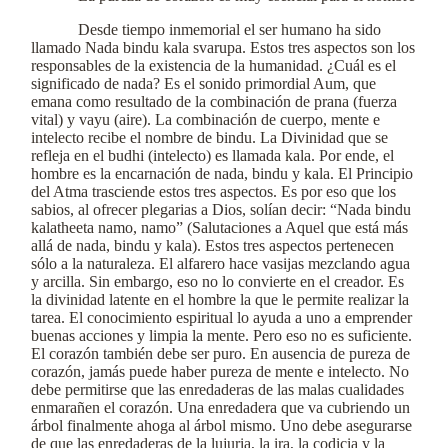
Desde tiempo inmemorial el ser humano ha sido
llamado Nada bindu kala svarupa. Estos tres aspectos son los
responsables de la existencia de la humanidad. ¿Cuál es el
significado de nada? Es el sonido primordial Aum, que
emana como resultado de la combinación de prana (fuerza
vital) y vayu (aire). La combinación de cuerpo, mente e
intelecto recibe el nombre de bindu. La Divinidad que se
refleja en el budhi (intelecto) es llamada kala. Por ende, el
hombre es la encarnación de nada, bindu y kala. El Principio
del Atma trasciende estos tres aspectos. Es por eso que los
sabios, al ofrecer plegarias a Dios, solían decir: “Nada bindu
kalatheeta namo, namo” (Salutaciones a Aquel que está más
allá de nada, bindu y kala). Estos tres aspectos pertenecen
sólo a la naturaleza. El alfarero hace vasijas mezclando agua
y arcilla. Sin embargo, eso no lo convierte en el creador. Es
la divinidad latente en el hombre la que le permite realizar la
tarea. El conocimiento espiritual lo ayuda a uno a emprender
buenas acciones y limpia la mente. Pero eso no es suficiente.
El corazón también debe ser puro. En ausencia de pureza de
corazón, jamás puede haber pureza de mente e intelecto. No
debe permitirse que las enredaderas de las malas cualidades
enmarañen el corazón. Una enredadera que va cubriendo un
árbol finalmente ahoga al árbol mismo. Uno debe asegurarse
de que las enredaderas de la lujuria, la ira, la codicia y la