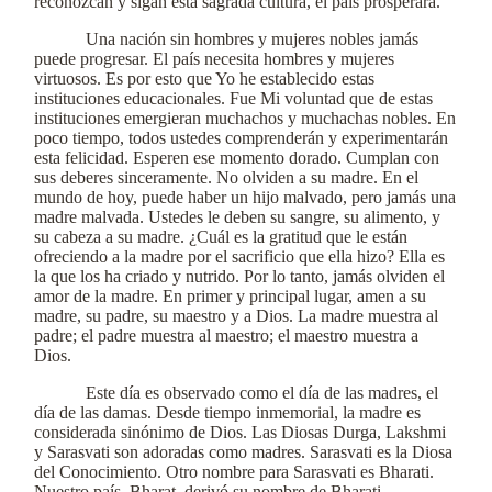
reconozcan y sigan esta sagrada cultura, el país prosperará.
Una nación sin hombres y mujeres nobles jamás
puede progresar. El país necesita hombres y mujeres
virtuosos. Es por esto que Yo he establecido estas
instituciones educacionales. Fue Mi voluntad que de estas
instituciones emergieran muchachos y muchachas nobles. En
poco tiempo, todos ustedes comprenderán y experimentarán
esta felicidad. Esperen ese momento dorado. Cumplan con
sus deberes sinceramente. No olviden a su madre. En el
mundo de hoy, puede haber un hijo malvado, pero jamás una
madre malvada. Ustedes le deben su sangre, su alimento, y
su cabeza a su madre. ¿Cuál es la gratitud que le están
ofreciendo a la madre por el sacrificio que ella hizo? Ella es
la que los ha criado y nutrido. Por lo tanto, jamás olviden el
amor de la madre. En primer y principal lugar, amen a su
madre, su padre, su maestro y a Dios. La madre muestra al
padre; el padre muestra al maestro; el maestro muestra a
Dios.
Este día es observado como el día de las madres, el
día de las damas. Desde tiempo inmemorial, la madre es
considerada sinónimo de Dios. Las Diosas Durga, Lakshmi
y Sarasvati son adoradas como madres. Sarasvati es la Diosa
del Conocimiento. Otro nombre para Sarasvati es Bharati.
Nuestro país, Bharat, derivó su nombre de Bharati.