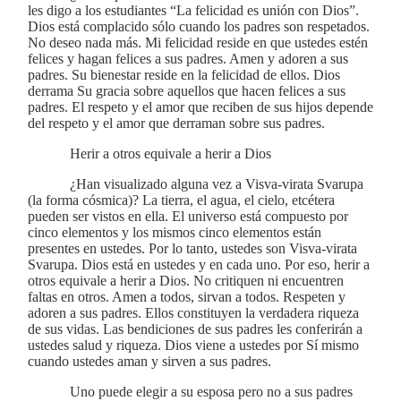
les digo a los estudiantes “La felicidad es unión con Dios”.
Dios está complacido sólo cuando los padres son respetados.
No deseo nada más. Mi felicidad reside en que ustedes estén
felices y hagan felices a sus padres. Amen y adoren a sus
padres. Su bienestar reside en la felicidad de ellos. Dios
derrama Su gracia sobre aquellos que hacen felices a sus
padres. El respeto y el amor que reciben de sus hijos depende
del respeto y el amor que derraman sobre sus padres.
Herir a otros equivale a herir a Dios
¿Han visualizado alguna vez a Visva-virata Svarupa
(la forma cósmica)? La tierra, el agua, el cielo, etcétera
pueden ser vistos en ella. El universo está compuesto por
cinco elementos y los mismos cinco elementos están
presentes en ustedes. Por lo tanto, ustedes son Visva-virata
Svarupa. Dios está en ustedes y en cada uno. Por eso, herir a
otros equivale a herir a Dios. No critiquen ni encuentren
faltas en otros. Amen a todos, sirvan a todos. Respeten y
adoren a sus padres. Ellos constituyen la verdadera riqueza
de sus vidas. Las bendiciones de sus padres les conferirán a
ustedes salud y riqueza. Dios viene a ustedes por Sí mismo
cuando ustedes aman y sirven a sus padres.
Uno puede elegir a su esposa pero no a sus padres