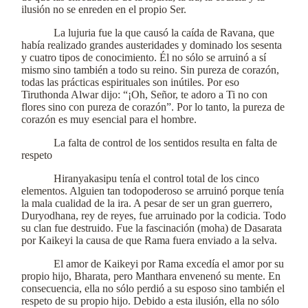
ilusión no se enreden en el propio Ser.
La lujuria fue la que causó la caída de Ravana, que
había realizado grandes austeridades y dominado los sesenta
y cuatro tipos de conocimiento. Él no sólo se arruinó a sí
mismo sino también a todo su reino. Sin pureza de corazón,
todas las prácticas espirituales son inútiles. Por eso
Tiruthonda Alwar dijo: “¡Oh, Señor, te adoro a Ti no con
flores sino con pureza de corazón”. Por lo tanto, la pureza de
corazón es muy esencial para el hombre.
La falta de control de los sentidos resulta en falta de
respeto
Hiranyakasipu tenía el control total de los cinco
elementos. Alguien tan todopoderoso se arruinó porque tenía
la mala cualidad de la ira. A pesar de ser un gran guerrero,
Duryodhana, rey de reyes, fue arruinado por la codicia. Todo
su clan fue destruido. Fue la fascinación (moha) de Dasarata
por Kaikeyi la causa de que Rama fuera enviado a la selva.
El amor de Kaikeyi por Rama excedía el amor por su
propio hijo, Bharata, pero Manthara envenenó su mente. En
consecuencia, ella no sólo perdió a su esposo sino también el
respeto de su propio hijo. Debido a esta ilusión, ella no sólo