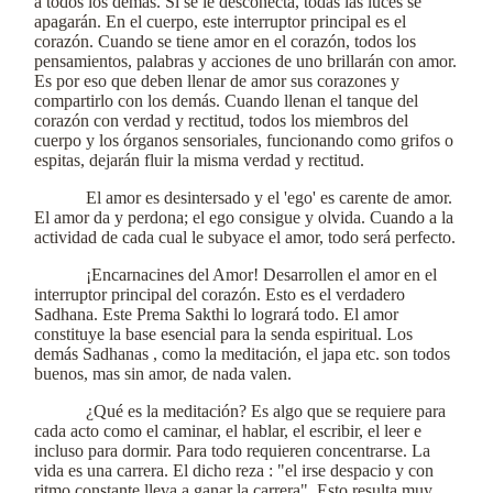
a todos los demás. Si se le desconecta, todas las luces se
apagarán. En el cuerpo, este interruptor principal es el
corazón. Cuando se tiene amor en el corazón, todos los
pensamientos, palabras y acciones de uno brillarán con amor.
Es por eso que deben llenar de amor sus corazones y
compartirlo con los demás. Cuando llenan el tanque del
corazón con verdad y rectitud, todos los miembros del
cuerpo y los órganos sensoriales, funcionando como grifos o
espitas, dejarán fluir la misma verdad y rectitud.
El amor es desintersado y el 'ego' es carente de amor.
El amor da y perdona; el ego consigue y olvida. Cuando a la
actividad de cada cual le subyace el amor, todo será perfecto.
¡Encarnacines del Amor! Desarrollen el amor en el
interruptor principal del corazón. Esto es el verdadero
Sadhana. Este Prema Sakthi lo logrará todo. El amor
constituye la base esencial para la senda espiritual. Los
demás Sadhanas , como la meditación, el japa etc. son todos
buenos, mas sin amor, de nada valen.
¿Qué es la meditación? Es algo que se requiere para
cada acto como el caminar, el hablar, el escribir, el leer e
incluso para dormir. Para todo requieren concentrarse. La
vida es una carrera. El dicho reza : "el irse despacio y con
ritmo constante lleva a ganar la carrera". Esto resulta muy