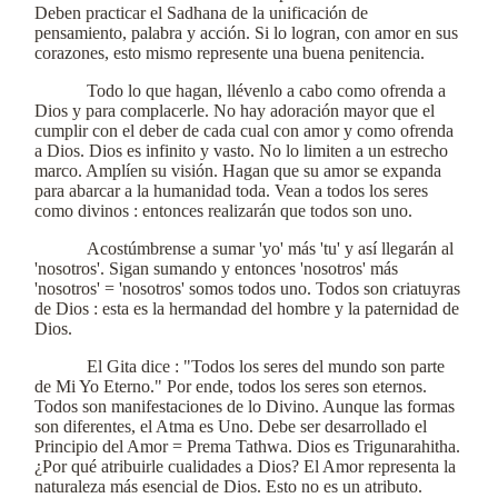
Deben practicar el Sadhana de la unificación de
pensamiento, palabra y acción. Si lo logran, con amor en sus
corazones, esto mismo represente una buena penitencia.
Todo lo que hagan, llévenlo a cabo como ofrenda a
Dios y para complacerle. No hay adoración mayor que el
cumplir con el deber de cada cual con amor y como ofrenda
a Dios. Dios es infinito y vasto. No lo limiten a un estrecho
marco. Amplíen su visión. Hagan que su amor se expanda
para abarcar a la humanidad toda. Vean a todos los seres
como divinos : entonces realizarán que todos son uno.
Acostúmbrense a sumar 'yo' más 'tu' y así llegarán al
'nosotros'. Sigan sumando y entonces 'nosotros' más
'nosotros' = 'nosotros' somos todos uno. Todos son criatuyras
de Dios : esta es la hermandad del hombre y la paternidad de
Dios.
El Gita dice : "Todos los seres del mundo son parte
de Mi Yo Eterno." Por ende, todos los seres son eternos.
Todos son manifestaciones de lo Divino. Aunque las formas
son diferentes, el Atma es Uno. Debe ser desarrollado el
Principio del Amor = Prema Tathwa. Dios es Trigunarahitha.
¿Por qué atribuirle cualidades a Dios? El Amor representa la
naturaleza más esencial de Dios. Esto no es un atributo.