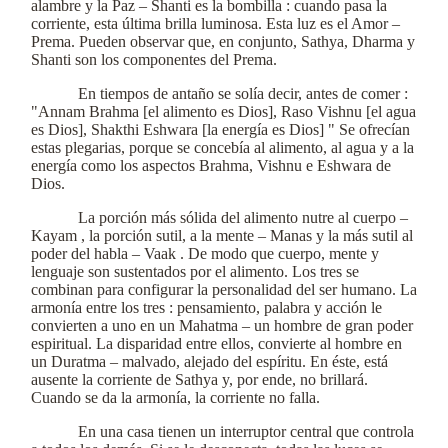
alambre y la Paz – Shanti es la bombilla : cuando pasa la
corriente, esta última brilla luminosa. Esta luz es el Amor –
Prema. Pueden observar que, en conjunto, Sathya, Dharma y
Shanti son los componentes del Prema.
En tiempos de antaño se solía decir, antes de comer :
"Annam Brahma [el alimento es Dios], Raso Vishnu [el agua
es Dios], Shakthi Eshwara [la energía es Dios] " Se ofrecían
estas plegarias, porque se concebía al alimento, al agua y a la
energía como los aspectos Brahma, Vishnu e Eshwara de
Dios.
La porción más sólida del alimento nutre al cuerpo –
Kayam , la porción sutil, a la mente – Manas y la más sutil al
poder del habla – Vaak . De modo que cuerpo, mente y
lenguaje son sustentados por el alimento. Los tres se
combinan para configurar la personalidad del ser humano. La
armonía entre los tres : pensamiento, palabra y acción le
convierten a uno en un Mahatma – un hombre de gran poder
espiritual. La disparidad entre ellos, convierte al hombre en
un Duratma – malvado, alejado del espíritu. En éste, está
ausente la corriente de Sathya y, por ende, no brillará.
Cuando se da la armonía, la corriente no falla.
En una casa tienen un interruptor central que controla