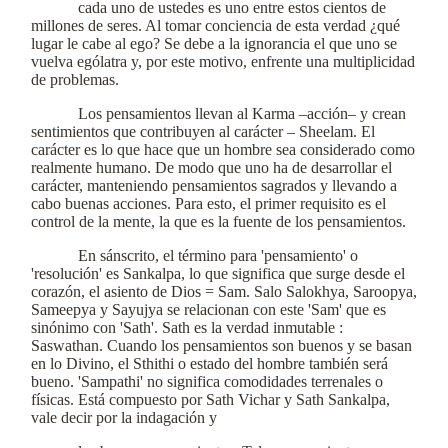
cada uno de ustedes es uno entre estos cientos de
millones de seres. Al tomar conciencia de esta verdad ¿qué
lugar le cabe al ego? Se debe a la ignorancia el que uno se
vuelva ególatra y, por este motivo, enfrente una multiplicidad
de problemas.
Los pensamientos llevan al Karma –acción– y crean
sentimientos que contribuyen al carácter – Sheelam. El
carácter es lo que hace que un hombre sea considerado como
realmente humano. De modo que uno ha de desarrollar el
carácter, manteniendo pensamientos sagrados y llevando a
cabo buenas acciones. Para esto, el primer requisito es el
control de la mente, la que es la fuente de los pensamientos.
En sánscrito, el término para 'pensamiento' o
'resolución' es Sankalpa, lo que significa que surge desde el
corazón, el asiento de Dios = Sam. Salo Salokhya, Saroopya,
Sameepya y Sayujya se relacionan con este 'Sam' que es
sinónimo con 'Sath'. Sath es la verdad inmutable :
Saswathan. Cuando los pensamientos son buenos y se basan
en lo Divino, el Sthithi o estado del hombre también será
bueno. 'Sampathi' no significa comodidades terrenales o
físicas. Está compuesto por Sath Vichar y Sath Sankalpa,
vale decir por la indagación y