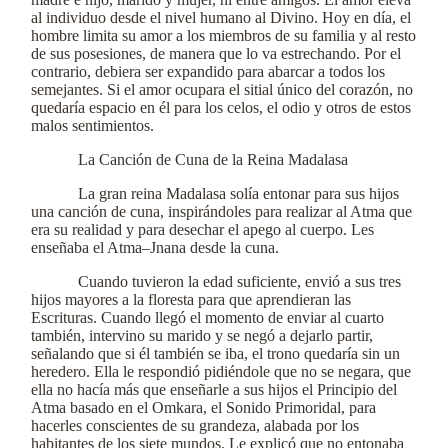
al individuo desde el nivel humano al Divino. Hoy en día, el
hombre limita su amor a los miembros de su familia y al resto
de sus posesiones, de manera que lo va estrechando. Por el
contrario, debiera ser expandido para abarcar a todos los
semejantes. Si el amor ocupara el sitial único del corazón, no
quedaría espacio en él para los celos, el odio y otros de estos
malos sentimientos.
La Canción de Cuna de la Reina Madalasa
La gran reina Madalasa solía entonar para sus hijos
una canción de cuna, inspirándoles para realizar al Atma que
era su realidad y para desechar el apego al cuerpo. Les
enseñaba el Atma–Jnana desde la cuna.
Cuando tuvieron la edad suficiente, envió a sus tres
hijos mayores a la floresta para que aprendieran las
Escrituras. Cuando llegó el momento de enviar al cuarto
también, intervino su marido y se negó a dejarlo partir,
señalando que si él también se iba, el trono quedaría sin un
heredero. Ella le respondió pidiéndole que no se negara, que
ella no hacía más que enseñarle a sus hijos el Principio del
Atma basado en el Omkara, el Sonido Primoridal, para
hacerles conscientes de su grandeza, alabada por los
habitantes de los siete mundos. Le explicó que no entonaba