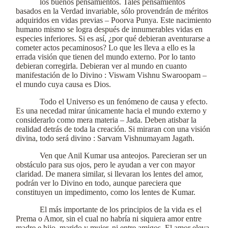
los buenos pensamientos. Tales pensamientos
basados en la Verdad invariable, sólo provendrán de méritos
adquiridos en vidas previas – Poorva Punya. Este nacimiento
humano mismo se logra después de innumerables vidas en
especies inferiores. Si es así, ¿por qué debieran aventurarse a
cometer actos pecaminosos? Lo que les lleva a ello es la
errada visión que tienen del mundo externo. Por lo tanto
debieran corregirla. Debieran ver al mundo en cuanto
manifestación de lo Divino : Viswam Vishnu Swaroopam –
el mundo cuya causa es Dios.
Todo el Universo es un fenómeno de causa y efecto.
Es una necedad mirar únicamente hacia el mundo externo y
considerarlo como mera materia – Jada. Deben atisbar la
realidad detrás de toda la creación. Si miraran con una visión
divina, todo será divino : Sarvam Vishnumayam Jagath.
Ven que Anil Kumar usa anteojos. Parecieran ser un
obstáculo para sus ojos, pero le ayudan a ver con mayor
claridad. De manera similar, si llevaran los lentes del amor,
podrán ver lo Divino en todo, aunque pareciera que
constituyen un impedimento, como los lentes de Kumar.
El más importante de los principios de la vida es el
Prema o Amor, sin el cual no habría ni siquiera amor entre
madre e hijo, marido y mujer, ni entre amigos. El amor eleva