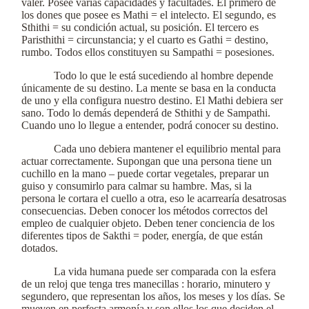
valer. Posee varias capacidades y facultades. El primero de
los dones que posee es Mathi = el intelecto. El segundo, es
Sthithi = su condición actual, su posición. El tercero es
Paristhithi = circunstancia; y el cuarto es Gathi = destino,
rumbo. Todos ellos constituyen su Sampathi = posesiones.
Todo lo que le está sucediendo al hombre depende
únicamente de su destino. La mente se basa en la conducta
de uno y ella configura nuestro destino. El Mathi debiera ser
sano. Todo lo demás dependerá de Sthithi y de Sampathi.
Cuando uno lo llegue a entender, podrá conocer su destino.
Cada uno debiera mantener el equilibrio mental para
actuar correctamente. Supongan que una persona tiene un
cuchillo en la mano – puede cortar vegetales, preparar un
guiso y consumirlo para calmar su hambre. Mas, si la
persona le cortara el cuello a otra, eso le acarrearía desatrosas
consecuencias. Deben conocer los métodos correctos del
empleo de cualquier objeto. Deben tener conciencia de los
diferentes tipos de Sakthi = poder, energía, de que están
dotados.
La vida humana puede ser comparada con la esfera
de un reloj que tenga tres manecillas : horario, minutero y
segundero, que representan los años, los meses y los días. Se
mueven en perfecta armonía y son ellos los que deciden el