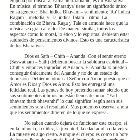
empeña por buscar al Atma auto-radiante, es un Bharatiya.
En música, el término 'Bharatiya' tiene un significado único
en su género : 'Bha' indica Bhavam – sentimiento; 'Ra' indica
Ragam – melodía, y 'Ta' indica Talam – ritmo. La
combinación de Bhava, Raga y Tala en armonía hace que la
música sea grata al oído. De manera similar, todos los
aspectos como lo moral, lo ético y lo espiritual debieran estar
saturados de pensamientos divinos. Esto es una característica
de los Bharatiyas.
Dios es Sath – Chith – Ananda. Con el sentir eterno
(Saswatham – Sath) debieran buscar la sabiduría espiritual –
Chith y entonces lograrían el Ananda. El Ananda lo pueden
conseguir únicamente del Ananda y no de un estado de
depresión. Debieran adorar al Señor con Amor, puesto que el
Amor es Dios y Dios es Amor. Esto les entregará una
felicidad real. Las gentes de hoy pretenden amar, siendo que
sus sentimientos íntimos no están llenos de amor. "Yad
bhavam thath bhavanthi" lo cual significa 'según sean sus
sentimientos será el resultado'. Mas podemos observar ahora
que los sentimientos difieren de lo que se expresa.
No saben cuando dejará de funcionar este cuerpo, si
en la infancia, la niñez, la juventud, la edad adulta o la vejez.
La muerte es algo cierto. Aunque el cuerpo es como un bote
de basura lleno de manteria fecal, hemos de mantenerlo en