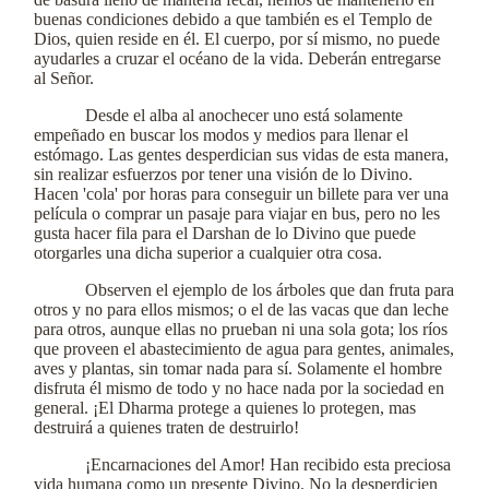
buenas condiciones debido a que también es el Templo de
Dios, quien reside en él. El cuerpo, por sí mismo, no puede
ayudarles a cruzar el océano de la vida. Deberán entregarse
al Señor.
Desde el alba al anochecer uno está solamente
empeñado en buscar los modos y medios para llenar el
estómago. Las gentes desperdician sus vidas de esta manera,
sin realizar esfuerzos por tener una visión de lo Divino.
Hacen 'cola' por horas para conseguir un billete para ver una
película o comprar un pasaje para viajar en bus, pero no les
gusta hacer fila para el Darshan de lo Divino que puede
otorgarles una dicha superior a cualquier otra cosa.
Observen el ejemplo de los árboles que dan fruta para
otros y no para ellos mismos; o el de las vacas que dan leche
para otros, aunque ellas no prueban ni una sola gota; los ríos
que proveen el abastecimiento de agua para gentes, animales,
aves y plantas, sin tomar nada para sí. Solamente el hombre
disfruta él mismo de todo y no hace nada por la sociedad en
general. ¡El Dharma protege a quienes lo protegen, mas
destruirá a quienes traten de destruirlo!
¡Encarnaciones del Amor! Han recibido esta preciosa
vida humana como un presente Divino. No la desperdicien