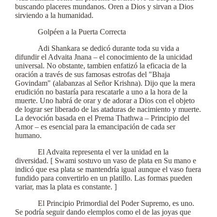
buscando placeres mundanos. Oren a Dios y sirvan a Dios
sirviendo a la humanidad.
Golpéen a la Puerta Correcta
Adi Shankara se dedicó durante toda su vida a
difundir el Advaita Jnana – el conocimiento de la unicidad
universal. No obstante, tambien enfatizó la eficacia de la
oración a través de sus famosas estrofas del "Bhaja
Govindam" (alabanzas al Señor Krishna). Dijo que la mera
erudición no bastaría para rescatarle a uno a la hora de la
muerte. Uno habrá de orar y de adorar a Dios con el objeto
de lograr ser liberado de las ataduras de nacimiento y muerte.
La devoción basada en el Prema Thathwa – Principio del
Amor – es esencial para la emancipación de cada ser
humano.
El Advaita representa el ver la unidad en la
diversidad. [ Swami sostuvo un vaso de plata en Su mano e
indicó que esa plata se mantendría igual aunque el vaso fuera
fundido para convertirlo en un platillo. Las formas pueden
variar, mas la plata es constante. ]
El Principio Primordial del Poder Supremo, es uno.
Se podría seguir dando elemplos como el de las joyas que