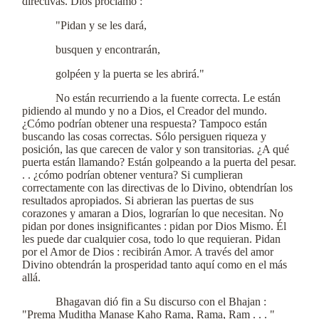
directivas. Dios proclamó :
"Pidan y se les dará,
busquen y encontrarán,
golpéen y la puerta se les abrirá."
No están recurriendo a la fuente correcta. Le están
pidiendo al mundo y no a Dios, el Creador del mundo.
¿Cómo podrían obtener una respuesta? Tampoco están
buscando las cosas correctas. Sólo persiguen riqueza y
posición, las que carecen de valor y son transitorias. ¿A qué
puerta están llamando? Están golpeando a la puerta del pesar.
. . ¿cómo podrían obtener ventura? Si cumplieran
correctamente con las directivas de lo Divino, obtendrían los
resultados apropiados. Si abrieran las puertas de sus
corazones y amaran a Dios, lograrían lo que necesitan. No
pidan por dones insignificantes : pidan por Dios Mismo. Él
les puede dar cualquier cosa, todo lo que requieran. Pidan
por el Amor de Dios : recibirán Amor. A través del amor
Divino obtendrán la prosperidad tanto aquí como en el más
allá.
Bhagavan dió fin a Su discurso con el Bhajan :
"Prema Muditha Manase Kaho Rama, Rama, Ram . . . "