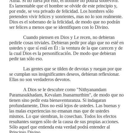
Atma. Si no fuera por ello, el hombre no podría sobrevivir.
Es lamentable que el hombre se olvide de este principio y,
por ende, se vea privado de felicidad. Los hombres sólo
pretenden vivir felices y sonrientes, mas no lo son realmente.
Dios es el soberano de la felicidad, de modo que no podrán
ser felices a menos que se identifiquen con lo Divino.
Cuando piensen en Dios y Le recen, no debieran
pedirle cosas triviales. Debieran pedir por algo que no esté en
ustedes y que sí está en Él : la ventura de la que carecen y de
la cual Dios es la personificación. De modo que debieran
pedir tan sólo eso.
Las gentes que se tilden de devotas y ruegan por que
se cumplan sus insignificantes deseos, debieran reflexionar.
Ellas no son verdaderos devotos.
A Dios se le descubre como "Nithyanandam
Paramasukhadam, Kevalam Jnanamurthim", de modo que no
tienen sino pedir esta bienaventuranza. Si indagaran
profundamente, Dios no está lejos de ustedes. Las buenas y
las malas experiencias no emanan mas que de ustedes
mismos. Lo que siembran, lo cosechan. Todos los efectos
resultantes surgen sólo de la causa de sus propias acciones.
Sólo aquel que entienda esta verdad podrá entender al
Principio Divino.