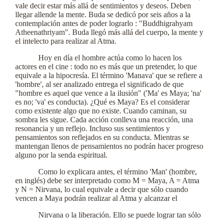
vale decir estar más allá de sentimientos y deseos. Deben
llegar allende la mente. Buda se dedicó por seis años a la
contemplación antes de poder lograrlo : "Buddhigrahyam
Atheenathriyam". Buda llegó más allá del cuerpo, la mente y
el intelecto para realizar al Atma.
Hoy en día el hombre actúa como lo hacen los
actores en el cine : todo no es más que un pretender, lo que
equivale a la hipocresía. El término 'Manava' que se refiere a
'hombre', al ser analizado entrega el significado de que
"hombre es aquel que vence a la ilusión" ('Ma' es Maya; 'na'
es no; 'va' es conducta). ¿Qué es Maya? Es el considerar
como existente algo que no existe. Cuando caminan, su
sombra les sigue. Cada acción conlleva una reacción, una
resonancia y un reflejo. Incluso sus sentimientos y
pensamientos son reflejados en su conducta. Mientras se
mantengan llenos de pensamientos no podrán hacer progreso
alguno por la senda espiritual.
Como lo explicara antes, el término 'Man' (hombre,
en inglés) debe ser interpretado como M = Maya, A = Atma
y N = Nirvana, lo cual equivale a decir que sólo cuando
vencen a Maya podrán realizar al Atma y alcanzar el
Nirvana o la liberación. Ello se puede lograr tan sólo