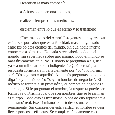
Descarten la mala compañía,
asóciense con personas buenas,
realicen siempre obras meritorias,
disciernan entre lo que es eterno y lo transitorio.
¡Encarnaciones del Amor! Las gentes de hoy realizan
esfuerzos por saber qué es la felicidad, mas indagan sólo
entre los objetos eternos del mundo, sin que nadie intente
conocerse a sí mismo. De nada sirve saberlo todo en el
mundo, sin saber nada sobre uno mismo. Todo el mundo se
basa únicamente en el 'yo'. Cuando le preguntan a alguien,
ya sea un millonario o un indigente, "¿Quién eres?", la
respuesta comenzará invariablemente por "yo" : lo normal
será "Yo soy esto o aquello". Ante más preguntas, puede que
diga "soy un médico" o "soy un hombre de negocios". El
médico se referirá a su profesión y el hombre de negocios a
su trabajo. Si le preguntan el nombre, la respuesta puede ser
Ramayya o Krishnayya, que son nombres que se le asignan
al cuerpo. Todo esto es transitorio. Nada de ello representa al
'sí mismo' real. Ese 'sí mismo' en ustedes es una entidad
permanente. Sin comprender esta verdad, el hombre se deja
llevar por cosas efímeras. Se complace únicamente con