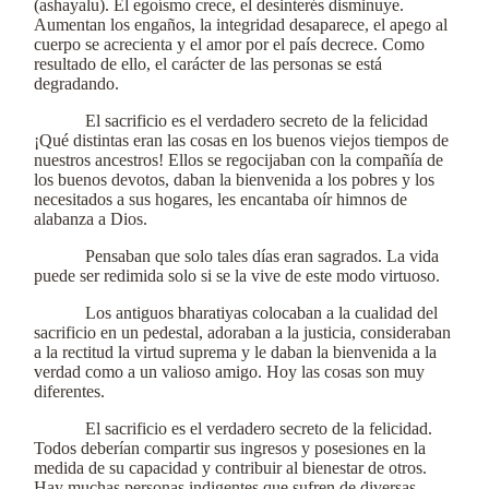
(ashayalu). El egoísmo crece, el desinterés disminuye.
Aumentan los engaños, la integridad desaparece, el apego al
cuerpo se acrecienta y el amor por el país decrece. Como
resultado de ello, el carácter de las personas se está
degradando.
El sacrificio es el verdadero secreto de la felicidad
¡Qué distintas eran las cosas en los buenos viejos tiempos de
nuestros ancestros! Ellos se regocijaban con la compañía de
los buenos devotos, daban la bienvenida a los pobres y los
necesitados a sus hogares, les encantaba oír himnos de
alabanza a Dios.
Pensaban que solo tales días eran sagrados. La vida
puede ser redimida solo si se la vive de este modo virtuoso.
Los antiguos bharatiyas colocaban a la cualidad del
sacrificio en un pedestal, adoraban a la justicia, consideraban
a la rectitud la virtud suprema y le daban la bienvenida a la
verdad como a un valioso amigo. Hoy las cosas son muy
diferentes.
El sacrificio es el verdadero secreto de la felicidad.
Todos deberían compartir sus ingresos y posesiones en la
medida de su capacidad y contribuir al bienestar de otros.
Hay muchas personas indigentes que sufren de diversas