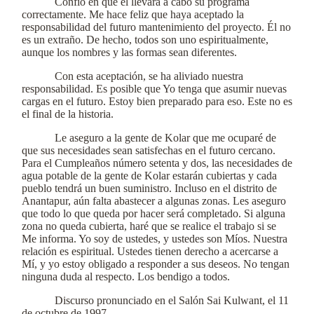
Confío en que él llevará a cabo su programa
correctamente. Me hace feliz que haya aceptado la
responsabilidad del futuro mantenimiento del proyecto. Él no
es un extraño. De hecho, todos son uno espiritualmente,
aunque los nombres y las formas sean diferentes.
Con esta aceptación, se ha aliviado nuestra
responsabilidad. Es posible que Yo tenga que asumir nuevas
cargas en el futuro. Estoy bien preparado para eso. Este no es
el final de la historia.
Le aseguro a la gente de Kolar que me ocuparé de
que sus necesidades sean satisfechas en el futuro cercano.
Para el Cumpleaños número setenta y dos, las necesidades de
agua potable de la gente de Kolar estarán cubiertas y cada
pueblo tendrá un buen suministro. Incluso en el distrito de
Anantapur, aún falta abastecer a algunas zonas. Les aseguro
que todo lo que queda por hacer será completado. Si alguna
zona no queda cubierta, haré que se realice el trabajo si se
Me informa. Yo soy de ustedes, y ustedes son Míos. Nuestra
relación es espiritual. Ustedes tienen derecho a acercarse a
Mí, y yo estoy obligado a responder a sus deseos. No tengan
ninguna duda al respecto. Los bendigo a todos.
Discurso pronunciado en el Salón Sai Kulwant, el 11
de octubre de 1997.