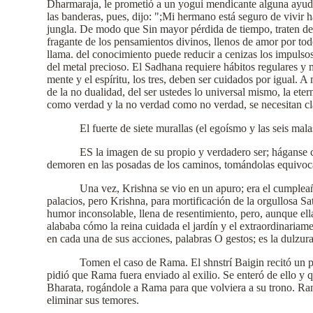
Dharmaraja, le prometió a un yogui mendicante alguna ayuda p
las banderas, pues, dijo: ";Mi hermano está seguro de vivir 
jungla. De modo que Sin mayor pérdida de tiempo, traten de 
fragante de los pensamientos divinos, llenos de amor por tod
llama. del conocimiento puede reducir a cenizas los impulso
del metal precioso. El Sadhana requiere hábitos regulares y mo
mente y el espíritu, los tres, deben ser cuidados por igual
de la no dualidad, del ser ustedes lo universal mismo, la et
como verdad y la no verdad como no verdad, se necesitan cla
El fuerte de siete murallas (el egoísmo y las seis mal
ES la imagen de su propio y verdadero ser; háganse c
demoren en las posadas de los caminos, tomándolas equivoca
Una vez, Krishna se vio en un apuro; era el cumplea
palacios, pero Krishna, para mortificación de la orgullosa 
humor inconsolable, llena de resentimiento, pero, aunque ell
alababa cómo la reina cuidada el jardín y el extraordinariame
en cada una de sus acciones, palabras O gestos; es la dulzur
Tomen el caso de Rama. El shnstrí Baigin recitó un p
pidió que Rama fuera enviado al exilio. Se enteró de ello y
Bharata, rogándole a Rama para que volviera a su trono. Rama 
eliminar sus temores.