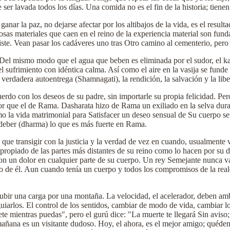
er lavada todos los días. Una comida no es el fin de la historia; tienen
anar la paz, no dejarse afectar por los altibajos de la vida, es el resu
 cosas materiales que caen en el reino de la experiencia material son fu
ste. Vean pasar los cadáveres uno tras Otro camino al cementerio, pero 
. Del mismo modo que el agua que beben es eliminada por el sudor, el 
l sufrimiento con idéntica calma. Así como el aire en la vasija se funde c
 verdadera autoentrega (Shamnagati), la rendición, la salvación y la libe
erdo con los deseos de su padre, sin importarle su propia felicidad. Pe
or que el de Rama. Dasharata hizo de Rama un exiliado en la selva duran
o la vida matrimonial para Satisfacer un deseo sensual de Su cuerpo sen
l deber (dharma) lo que es más fuerte en Rama.
 que transigir con la justicia y la verdad de vez en cuando, usualmente v
propiado de las partes más distantes de su reino como lo hacen por su d
 un dolor en cualquier parte de su cuerpo. Un rey Semejante nunca va a 
o de él. Aun cuando tenía un cuerpo y todos los compromisos de la reale
subir una carga por una montaña. La velocidad, el acelerador, deben amb
guiarlos. El control de los sentidos, cambiar de modo de vida, cambiar 
te mientras puedas", pero el gurú dice: "La muerte te llegará Sin aviso;
 mañana es un visitante dudoso. Hoy, el ahora, es el mejor amigo; quéd