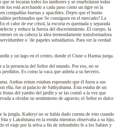
ó que se tocaran todos los tambores y se enarbolaran todas
rte los está acechando a cada paso como un tigre en la
squen compañías buenas y apacibles. Dejen que el humo
os palitos perfumados que Se consiguen en el mercado? La
 el calor de ese crisol, la escoria es quemada y separada
telecto y reduce la fuerza del discernimiento. El cuerpo, la
contener en su cabeza la idea tremendamente transformadora
servidumbre o `de papeles subsidiarios. Para ver la verdad
n jardín y un lago en el centro, donde el Cisne o Hamsa juega.
r a la presencia del Señor del mundo. Por eso, no se
 perdidos. Es como la vaca que anhela a su becerro.
ama. Ambas reinas estaban esperando que él fuera a sus
on ella, fue al palacio de Sathyabama. Ésta estaba de un
 frutas del yambo del jardín y se las comió a la vez que
levada a olvidar su sentimiento de agravio; el Señor es dulce
e la jungla. Kaikeyi no se había dado cuenta de esto cuando
Sita y Lakshmana en la ermita mientras observaba a su hijo,
el viaje por la selva a fin de infundirles fe a los Sabios y