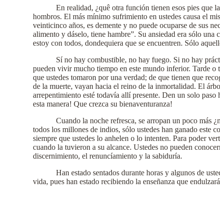
En realidad, ¿quê otra función tienen esos pies que l
hombros. El más mínimo sufrimiento en ustedes causa el mis
veinticinco años, es demente y no puede ocuparse de sus nece
alimento y dáselo, tiene hambre”. Su ansiedad era sólo una c
estoy con todos, dondequiera que se encuentren. Sólo aquell
Sí no hay combustible, no hay fuego. Si no hay prácti
pueden vivir mucho tiempo en este mundo inferior. Tarde o 
que ustedes tomaron por una verdad; de que tienen que recoger 
de la muerte, vayan hacia el reino de la inmortalidad. El árbo
arrepentimiento esté todavía allí presente. Den un solo paso
esta manera! Que crezca su bienaventuranza!
Cuando la noche refresca, se arropan un poco más ¿no
todos los millones de indios, sólo ustedes han ganado este c
siempre que ustedes lo anhelen o lo intenten. Para poder verte
cuando la tuvieron a su alcance. Ustedes no pueden conocerm
discernimiento, el renuncíamiento y la sabiduría.
Han estado sentados durante horas y algunos de usted
vida, pues han estado recibiendo la enseñanza que endulzará