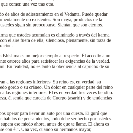
 que comer, una vez tras otra.
ltado de años de adiestramiento en el Vedanta. Puede quedar
ndamentalmente no existentes. Son maya, productos de la
ustedes sigan sin preocuparse. Sientan que son eternos.
karma que ustedes acumulan es eliminado a través del karma
on el aire fuera de ella, silenciosa, plenamente, sin traza de
ración.
ro Bhishma es un mejor ejemplo al respecto. Él accedió a un
te catorce años para satisfacer las exigencias de la verdad,
il. En realidad, no es tanto la obediencia al capricho de su
an a las regiones inferiores. Su reino es, en verdad, su
edo gordo o su cráneo. Un dolor en cualquier parte del reino
las regiones inferiores. Él es en verdad tres veces bendito.
za, él sentía que carecía de Cuerpo (asariri) y de tendencias
os operar para llevar un auto por una cuesta. El gurú que
los hábitos de pensamientos, todo debe ser hecho por ustedes.
 supera ese miedo ahora, antes de que te llame. El ahora es
ense con él". Una vez, cuando su hermanos mayor,