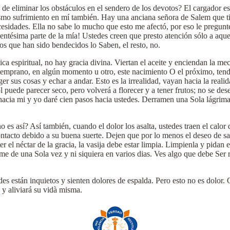
a de eliminar los obstáculos en el sendero de los devotos? El cargador e
mo sufrimiento en mí también. Hay una anciana señora de Salem que tie
sidades. Ella no sabe lo mucho que esto me afectó, por eso le pregunté
entésima parte de la mía! Ustedes creen que presto atención sólo a aque
os que han sido bendecidos lo Saben, el resto, no.
ca espiritual, no hay gracia divina. Viertan el aceite y enciendan la me
temprano, en algún momento u otro, este nacimiento O el próximo, tend
sus cosas y echar a andar. Esto es la irrealidad, vayan hacia la realidad
l puede parecer seco, pero volverá a florecer y a tener frutos; no se des
 hacia mi y yo daré cien pasos hacia ustedes. Derramen una Sola lágrim
 es así? Así también, cuando el dolor los asalta, ustedes traen el calo
ontacto debido a su buena suerte. Dejen que por lo menos el deseo de sal
r el néctar de la gracia, la vasija debe estar limpia. Limpienla y pidan 
e de una Sola vez y ni siquiera en varios dias. Ves algo que debe Ser r
es están inquietos y sienten dolores de espalda. Pero esto no es dolor.
 y aliviará su vidà misma.