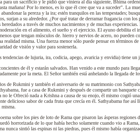
ara un sacrificio y le pidió que viniera al día siguiente, Bhima orden
hasta mañana! Por lo menos, es lo que él cree que va a suceder". La mue
abandonar la pereza y la ira; estén tranquilos en las tempestades; bu
os, surjan a su alrededor. ¿Por qué tratar de derramar fragancia con l
s heredados a través de muchos nacimientos y de muchas experiencias. En
deración en el alimento, el sueño y el ejercicio. El ayuno debilita el in
. A menos que tengan músculos de. hierro y nervios de acero, no pueden 
erna realidad misma. Una fuerza menor sólo puede pensar en términos de 
ridad de visión y valor para sostenerla.
as tendencias de lujuria, ira, codicia, apego, avaricia y envidia) tiene u
oncientes de él y estarán salvados. Han venido a este mundo para llega
damente por la meta. El Señor también está anhelando la llegada de los
ños de Rukmini y también el aniversario de su matrimonio con Sathyab
Sathyabama, fue a casa de Rukmini y después de compartir un banquete c
a no le Ofreció nada a Krishna a causa de su enojo, él mismo cogió unas
nte delicioso sabor de cada fruta que crecía en él. Sathyabama fue así l
a misma.
oema sobre los pies de loto de Rama que pisaron las ásperas regiones d
 quedó horrorizada de lo que había hecho solamente cuando vio a Rama, 
nunca sintió las espinas ni las piedras, pues él mismo había organizado 