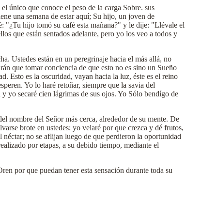
s el único que conoce el peso de la carga Sobre. sus
ne una semana de estar aquí; Su hijo, un joven de
: "¿Tu hijo tomó su café esta mañana?" y le dije: "Llévale el
llos que están sentados adelante, pero yo los veo a todos y
cha. Ustedes están en un peregrinaje hacia el más allá, no
rán que tomar conciencia de que esto no es sino un Sueño
. Esto es la oscuridad, vayan hacia la luz, éste es el reino
esperen. Yo lo haré retoñar, siempre que la savia del
a y yo secaré cien lágrimas de sus ojos. Yo Sólo bendígo de
r del nombre del Señor más cerca, alrededor de su mente. De
varse brote en ustedes; yo velaré por que crezca y dé frutos,
el néctar; no se aflijan luego de que perdieron la oportunidad
ealizado por etapas, a su debido tiempo, mediante el
 Oren por que puedan tener esta sensación durante toda su