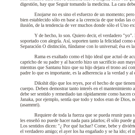
digestión, hay que Seguir tomando la medicina. La cara debe s
Enojarse no es sino el esfuerzo de un momento; pero g
bien establecido sólo en base a la creencia de que todas las
ilusión, de la tendencia de ver muchos donde sólo el Uno exi
Y de hecho, lo son. Quiero decir, el verdadero "yo”
soportado con alegría. Así, soporten tanto la felicidad como e
Separación O distinción, fúndanse con lo universal; ésa es la
Rama es exaltado como el hijo ideal que actuó de acu
capricho de su padre y al hacerlo hizo un sacrificio aun may
mientras que Santanu hizo que su hijo dejara el trono así com
padre lo que es importante, es la adherencia a la verdad y a
Dikshit dijo que los reyes, por el hecho de que tienen
cuerpo. Deben demostrar tanto interés en el mantenimiento a
debe ser sentido y remediado tan rápidamente como hacen con
Janaka, por ejemplo, sentía que todo y todos eran de Dios, n
(asammri).
Requiere de toda la fuerza que se pueda reunir para 
les enseñó no puede hacer nada para jalarlos; él sólo puede 
Los sentidos dicen: "¿ Por qué luchar? Come, bebe y diviérte
el verdadero amigo; el ayer los ha engañado y se ha ido; el