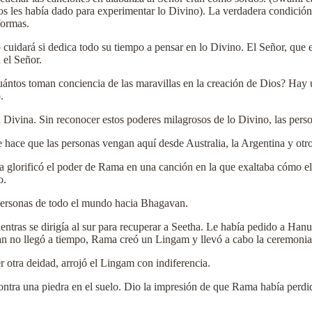
os les había dado para experimentar lo Divino). La verdadera condición
formas.
cuidará si dedica todo su tiempo a pensar en lo Divino. El Señor, que e
 el Señor.
ántos toman conciencia de las maravillas en la creación de Dios? Hay 
.
 Divina. Sin reconocer estos poderes milagrosos de lo Divino, las pers
 hace que las personas vengan aquí desde Australia, la Argentina y otro
a glorificó el poder de Rama en una canción en la que exaltaba cómo e
o.
personas de todo el mundo hacia Bhagavan.
tras se dirigía al sur para recuperar a Seetha. Le había pedido a Ha
an no llegó a tiempo, Rama creó un Lingam y llevó a cabo la ceremonia 
otra deidad, arrojó el Lingam con indiferencia.
ntra una piedra en el suelo. Dio la impresión de que Rama había perdi