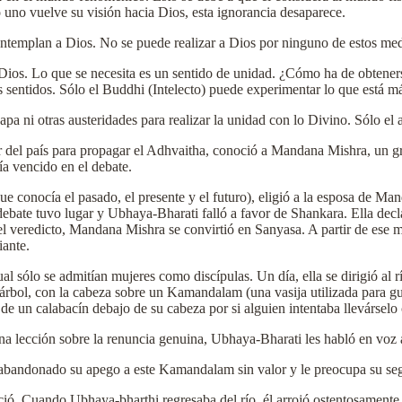
 uno vuelve su visión hacia Dios, esta ignorancia desaparece.
ntemplan a Dios. No se puede realizar a Dios por ninguno de estos med
 Dios. Lo que se necesita es un sentido de unidad. ¿Cómo ha de obtener
 sentidos. Sólo el Buddhi (Intelecto) puede experimentar lo que está más
apa ni otras austeridades para realizar la unidad con lo Divino. Sólo el
del país para propagar el Adhvaitha, conoció a Mandana Mishra, un gr
ía vencido en el debate.
que conocía el pasado, el presente y el futuro), eligió a la esposa de 
 debate tuvo lugar y Ubhaya-Bharati falló a favor de Shankara. Ella d
el veredicto, Mandana Mishra se convirtió en Sanyasa. A partir de es
iante.
l sólo se admitían mujeres como discípulas. Un día, ella se dirigió al r
rbol, con la cabeza sobre un Kamandalam (una vasija utilizada para gua
de un calabacín debajo de su cabeza por si alguien intentaba llevárselo
a lección sobre la renuncia genuina, Ubhaya-Bharati les habló en voz al
abandonado su apego a este Kamandalam sin valor y le preocupa su se
reció. Cuando Ubhaya-bharthi regresaba del río, él arrojó ostentosament