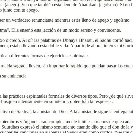
a (apego). Veo que también está lleno de Ahamkara (egoísmo). Si no f
o junto con tu apego.
 ser un verdadero renunciante mientras estés lleno de apego y egoísmo.
tma”. Ella enseñó esta lección de un modo sereno y convincente.
exo o credo. Al oír las palabras de Ubhaya-Bharati, el Sadhu corrió haci
a, estaba llevando esta doble vida. A partir de ahora, tú eres mi Gurú
can diferentes formas de ejercicios espirituales.
irnalda sagrada lleven, sin importar lo rápido que puedan pasar las cuen
a su eminencia.
s prácticas espirituales formales de diversos tipos. Pero ¿de qué sirv
busquen intensamente en su interior, obtendrán la respuesta.
ltivo de Sakhya, la amistad de Dios. A la amistad le sigue la entrega tot
iembros y órganos eran completamente inútiles a menos de que cada uno
o Suurdhas expresó el mismo sentimiento cuando dijo que el don de la vist
scuchar las canciones en alabanza al Señor eran como sordos. (Swami ca