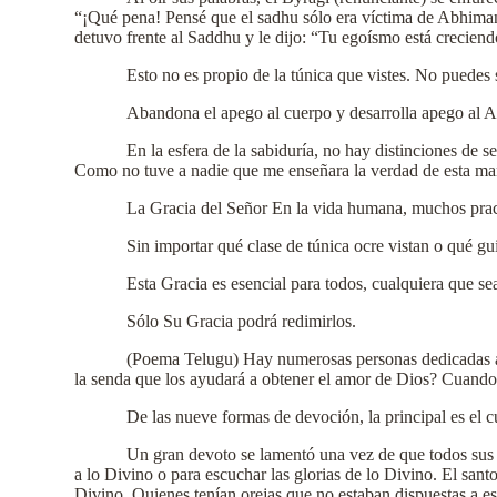
“¡Qué pena! Pensé que el sadhu sólo era víctima de Abhiman
detuvo frente al Saddhu y le dijo: “Tu egoísmo está creciend
Esto no es propio de la túnica que vistes. No puedes
Abandona el apego al cuerpo y desarrolla apego al A
En la esfera de la sabiduría, no hay distinciones de s
Como no tuve a nadie que me enseñara la verdad de esta maner
La Gracia del Señor En la vida humana, muchos practi
Sin importar qué clase de túnica ocre vistan o qué gu
Esta Gracia es esencial para todos, cualquiera que se
Sólo Su Gracia podrá redimirlos.
(Poema Telugu) Hay numerosas personas dedicadas a la
la senda que los ayudará a obtener el amor de Dios? Cuando 
De las nueve formas de devoción, la principal es el cu
Un gran devoto se lamentó una vez de que todos sus m
a lo Divino o para escuchar las glorias de lo Divino. El sant
Divino. Quienes tenían orejas que no estaban dispuestas a e