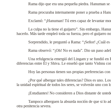
Rama dijo que era una pequeña piedra. Hanuman se ade
Rama procuraba internamente poner a prueba a Hanu
Exclamó: “¡Hanuman! Tú eres capaz de levantar mon
La culpa no la tiene el guijarro”. Sin embargo, Hanu
hacerlo. Más tarde empleó toda su fuerza, pero el guijarro n
Sorprendido, le preguntó a Rama: “¡Señor! ¿Cuál es e
Rama observó: “¡Oh! No es nada”. Dio un paso adelant
Una refulgencia emergió del Lingam y se fundió en
diferencias entre Él y Shiva. Le enseñó que tanto Vishnu co
Hoy las personas tienen sus propias preferencias con
¿Por qué albergar tales diferencias? Dios es uno. Los
la unidad espiritual de todos los seres, se volverán uno con l
¡Estudiantes! No consideren a Dios distante de usted
Tampoco alberguen la absurda noción de que si lo ado
otra penitencia severa.