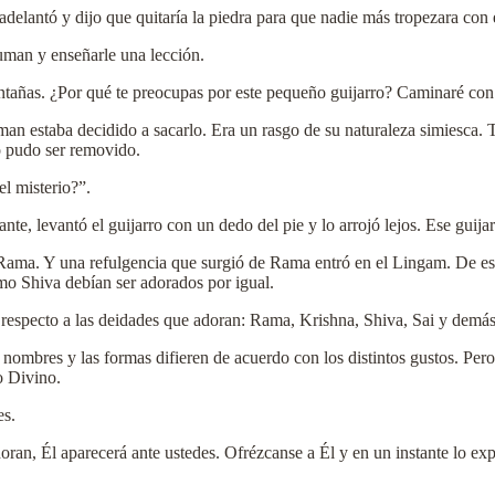
lantó y dijo que quitaría la piedra para que nadie más tropezara con e
man y enseñarle una lección.
tañas. ¿Por qué te preocupas por este pequeño guijarro? Caminaré con
man estaba decidido a sacarlo. Era un rasgo de su naturaleza simiesca. 
o pudo ser removido.
l misterio?”.
e, levantó el guijarro con un dedo del pie y lo arrojó lejos. Ese guij
 Rama. Y una refulgencia que surgió de Rama entró en el Lingam. De 
mo Shiva debían ser adorados por igual.
 respecto a las deidades que adoran: Rama, Krishna, Shiva, Sai y demás
 nombres y las formas difieren de acuerdo con los distintos gustos. Per
o Divino.
es.
ran, Él aparecerá ante ustedes. Ofrézcanse a Él y en un instante lo ex