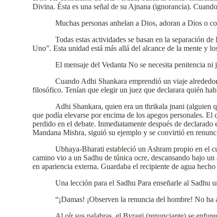
Divina. Ésta es una señal de su Ajnana (ignorancia). Cuando
Muchas personas anhelan a Dios, adoran a Dios o co
Todas estas actividades se basan en la separación de
Uno”. Esta unidad está más allá del alcance de la mente y los
El mensaje del Vedanta No se necesita penitencia ni j
Cuando Adhi Shankara emprendió un viaje alrededor 
filosófico. Tenían que elegir un juez que declarara quién hab
Adhi Shankara, quien era un thrikala jnani (alguien 
que podía elevarse por encima de los apegos personales. El
perdido en el debate. Inmediatamente después de declarado 
Mandana Mishra, siguió su ejemplo y se convirtió en renunc
Ubhaya-Bharati estableció un Ashram propio en el cua
camino vio a un Sadhu de túnica ocre, descansando bajo un á
en apariencia externa. Guardaba el recipiente de agua hecho 
Una lección para el Sadhu Para enseñarle al Sadhu un
“¡Damas! ¡Observen la renuncia del hombre! No ha 
Al oír sus palabras, el Byragi (renunciante) se enfu