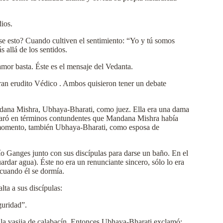
ios.
se esto? Cuando cultiven el sentimiento: “Yo y tú somos
 allá de los sentidos.
 amor basta. Éste es el mensaje del Vedanta.
an erudito Védico . Ambos quisieron tener un debate
Mandana Mishra, Ubhaya-Bharati, como juez. Ella era una dama
eclaró en términos contundentes que Mandana Mishra había
e momento, también Ubhaya-Bharati, como esposa de
ío Ganges junto con sus discípulas para darse un baño. En el
rdar agua). Éste no era un renunciante sincero, sólo lo era
 cuando él se dormía.
ta a sus discípulas:
guridad”.
e la vasija de calabacín. Entonces Ubhaya-Bharati exclamó: