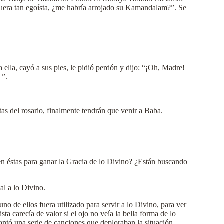
uera tan egoísta, ¿me habría arrojado su Kamandalam?”. Se
a ella, cayó a sus pies, le pidió perdón y dijo: “¡Oh, Madre!
 ”.
tas del rosario, finalmente tendrán que venir a Baba.
en éstas para ganar la Gracia de lo Divino? ¿Están buscando
al a lo Divino.
 de ellos fuera utilizado para servir a lo Divino, para ver
a carecía de valor si el ojo no veía la bella forma de lo
ntó una serie de canciones que deploraban la situación