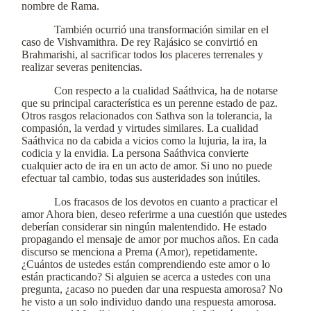
nombre de Rama.
También ocurrió una transformación similar en el
caso de Vishvamithra. De rey Rajásico se convirtió en
Brahmarishi, al sacrificar todos los placeres terrenales y
realizar severas penitencias.
Con respecto a la cualidad Saáthvica, ha de notarse
que su principal característica es un perenne estado de paz.
Otros rasgos relacionados con Sathva son la tolerancia, la
compasión, la verdad y virtudes similares. La cualidad
Saáthvica no da cabida a vicios como la lujuria, la ira, la
codicia y la envidia. La persona Saáthvica convierte
cualquier acto de ira en un acto de amor. Si uno no puede
efectuar tal cambio, todas sus austeridades son inútiles.
Los fracasos de los devotos en cuanto a practicar el
amor Ahora bien, deseo referirme a una cuestión que ustedes
deberían considerar sin ningún malentendido. He estado
propagando el mensaje de amor por muchos años. En cada
discurso se menciona a Prema (Amor), repetidamente.
¿Cuántos de ustedes están comprendiendo este amor o lo
están practicando? Si alguien se acerca a ustedes con una
pregunta, ¿acaso no pueden dar una respuesta amorosa? No
he visto a un solo individuo dando una respuesta amorosa.