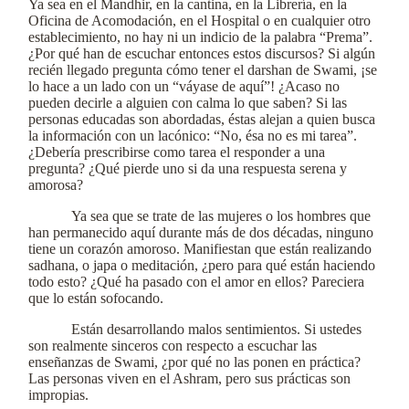
Ya sea en el Mandhir, en la cantina, en la Librería, en la
Oficina de Acomodación, en el Hospital o en cualquier otro
establecimiento, no hay ni un indicio de la palabra “Prema”.
¿Por qué han de escuchar entonces estos discursos? Si algún
recién llegado pregunta cómo tener el darshan de Swami, ¡se
lo hace a un lado con un “váyase de aquí”! ¿Acaso no
pueden decirle a alguien con calma lo que saben? Si las
personas educadas son abordadas, éstas alejan a quien busca
la información con un lacónico: “No, ésa no es mi tarea”.
¿Debería prescribirse como tarea el responder a una
pregunta? ¿Qué pierde uno si da una respuesta serena y
amorosa?
Ya sea que se trate de las mujeres o los hombres que
han permanecido aquí durante más de dos décadas, ninguno
tiene un corazón amoroso. Manifiestan que están realizando
sadhana, o japa o meditación, ¿pero para qué están haciendo
todo esto? ¿Qué ha pasado con el amor en ellos? Pareciera
que lo están sofocando.
Están desarrollando malos sentimientos. Si ustedes
son realmente sinceros con respecto a escuchar las
enseñanzas de Swami, ¿por qué no las ponen en práctica?
Las personas viven en el Ashram, pero sus prácticas son
impropias.