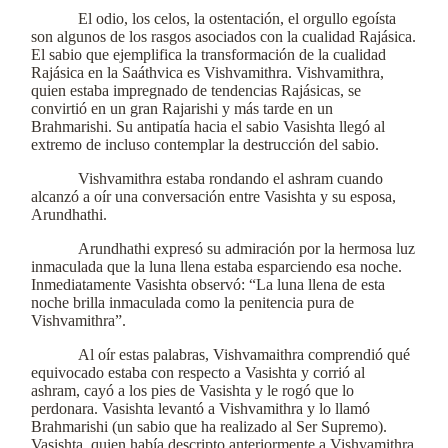
El odio, los celos, la ostentación, el orgullo egoísta
son algunos de los rasgos asociados con la cualidad Rajásica.
El sabio que ejemplifica la transformación de la cualidad
Rajásica en la Saáthvica es Vishvamithra. Vishvamithra,
quien estaba impregnado de tendencias Rajásicas, se
convirtió en un gran Rajarishi y más tarde en un
Brahmarishi. Su antipatía hacia el sabio Vasishta llegó al
extremo de incluso contemplar la destrucción del sabio.
Vishvamithra estaba rondando el ashram cuando
alcanzó a oír una conversación entre Vasishta y su esposa,
Arundhathi.
Arundhathi expresó su admiración por la hermosa luz
inmaculada que la luna llena estaba esparciendo esa noche.
Inmediatamente Vasishta observó: “La luna llena de esta
noche brilla inmaculada como la penitencia pura de
Vishvamithra”.
Al oír estas palabras, Vishvamaithra comprendió qué
equivocado estaba con respecto a Vasishta y corrió al
ashram, cayó a los pies de Vasishta y le rogó que lo
perdonara. Vasishta levantó a Vishvamithra y lo llamó
Brahmarishi (un sabio que ha realizado al Ser Supremo).
Vasishta, quien había descripto anteriormente a Vishvamithra