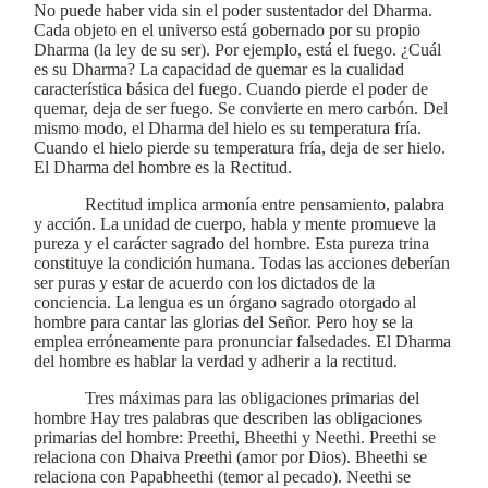
No puede haber vida sin el poder sustentador del Dharma.
Cada objeto en el universo está gobernado por su propio
Dharma (la ley de su ser). Por ejemplo, está el fuego. ¿Cuál
es su Dharma? La capacidad de quemar es la cualidad
característica básica del fuego. Cuando pierde el poder de
quemar, deja de ser fuego. Se convierte en mero carbón. Del
mismo modo, el Dharma del hielo es su temperatura fría.
Cuando el hielo pierde su temperatura fría, deja de ser hielo.
El Dharma del hombre es la Rectitud.
Rectitud implica armonía entre pensamiento, palabra
y acción. La unidad de cuerpo, habla y mente promueve la
pureza y el carácter sagrado del hombre. Esta pureza trina
constituye la condición humana. Todas las acciones deberían
ser puras y estar de acuerdo con los dictados de la
conciencia. La lengua es un órgano sagrado otorgado al
hombre para cantar las glorias del Señor. Pero hoy se la
emplea erróneamente para pronunciar falsedades. El Dharma
del hombre es hablar la verdad y adherir a la rectitud.
Tres máximas para las obligaciones primarias del
hombre Hay tres palabras que describen las obligaciones
primarias del hombre: Preethi, Bheethi y Neethi. Preethi se
relaciona con Dhaiva Preethi (amor por Dios). Bheethi se
relaciona con Papabheethi (temor al pecado). Neethi se