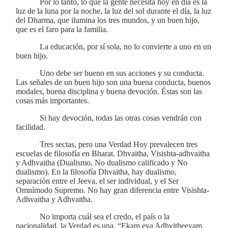
Por lo tanto, lo que la gente necesita hoy en día es la
luz de la luna por la noche, la luz del sol durante el día, la luz
del Dharma, que ilumina los tres mundos, y un buen hijo,
que es el faro para la familia.
La educación, por sí sola, no lo convierte a uno en un
buen hijo.
Uno debe ser bueno en sus acciones y su conducta.
Las señales de un buen hijo son una buena conducta, buenos
modales, buena disciplina y buena devoción. Éstas son las
cosas más importantes.
Si hay devoción, todas las otras cosas vendrán con
facilidad.
Tres sectas, pero una Verdad Hoy prevalecen tres
escuelas de filosofía en Bharat. Dhvaitha, Visishta-adhvaitha
y Adhvaitha (Dualismo, No dualismo calificado y No
dualismo). En la filosofía Dhvaitha, hay dualismo,
separación entre el Jeeva, el ser individual, y el Ser
Omnímodo Supremo. No hay gran diferencia entre Visishta-
Adhvaitha y Adhvaitha.
No importa cuál sea el credo, el país o la
nacionalidad, la Verdad es una. “Ekam eva Adhvitheeyam