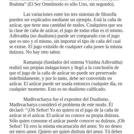
Brahma” (El Ser Omnímodo es sólo Uno, sin segundo).
Las variaciones entre los tres sistemas de filosofía
pueden ser explicados mediante un ejemplo. Está la caña de
azúcar, que tiene una cantidad de nudos. Cualquiera que sea
la clase de caña de azúcar, el jugo de todas ellas es el mismo.
Adhvaitha (no dualismo) puede ser comparado con el jugo
que es uno y el mismo, sin importar el tipo de caña del cual
se extrae. El jugo extraído de cualquier caña posee la misma
dulzura. No hay otro sabor.
Ramanuja (fundador del sistema Visishta Adhvaitha)
realizó sus propias indagaciones y llegó a la conclusión de
que el jugo de la caña de azúcar no puede ser preservado
indefinidamente, y por lo tanto, debe ser convertido en
azúcar. El azúcar puede ser usada entonces cualquier día, en
cualquier momento. Esto es no dualismo calificado.
Madhvacharya fue el expositor del Dualismo.
Madhvacharya consideró el problema de este modo. Él
declaró: “¡Oh Señor! Yo no quiero ni el jugo de la caña de
azúcar ni el azúcar. El azúcar no conoce su propia dulzura.
Sólo quien consume el azúcar puede conocer su dulzura. ¡Oh
Señor! Tú eres la misma encarnación del amor. Yo no deseo
ser mero amor. Quiero ser quien disfruta del amor. Tú debes