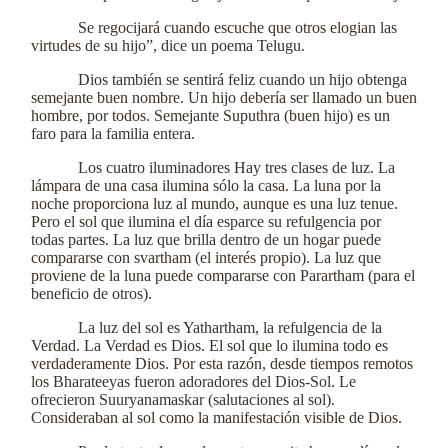
Se regocijará cuando escuche que otros elogian las
virtudes de su hijo”, dice un poema Telugu.
Dios también se sentirá feliz cuando un hijo obtenga
semejante buen nombre. Un hijo debería ser llamado un buen
hombre, por todos. Semejante Suputhra (buen hijo) es un
faro para la familia entera.
Los cuatro iluminadores Hay tres clases de luz. La
lámpara de una casa ilumina sólo la casa. La luna por la
noche proporciona luz al mundo, aunque es una luz tenue.
Pero el sol que ilumina el día esparce su refulgencia por
todas partes. La luz que brilla dentro de un hogar puede
compararse con svartham (el interés propio). La luz que
proviene de la luna puede compararse con Parartham (para el
beneficio de otros).
La luz del sol es Yathartham, la refulgencia de la
Verdad. La Verdad es Dios. El sol que lo ilumina todo es
verdaderamente Dios. Por esta razón, desde tiempos remotos
los Bharateeyas fueron adoradores del Dios-Sol. Le
ofrecieron Suuryanamaskar (salutaciones al sol).
Consideraban al sol como la manifestación visible de Dios.