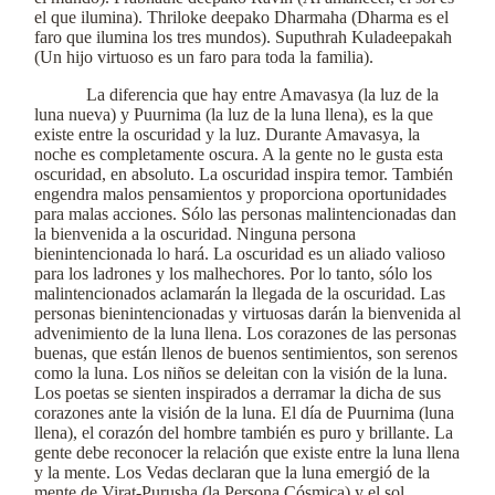
el que ilumina). Thriloke deepako Dharmaha (Dharma es el
faro que ilumina los tres mundos). Suputhrah Kuladeepakah
(Un hijo virtuoso es un faro para toda la familia).
La diferencia que hay entre Amavasya (la luz de la
luna nueva) y Puurnima (la luz de la luna llena), es la que
existe entre la oscuridad y la luz. Durante Amavasya, la
noche es completamente oscura. A la gente no le gusta esta
oscuridad, en absoluto. La oscuridad inspira temor. También
engendra malos pensamientos y proporciona oportunidades
para malas acciones. Sólo las personas malintencionadas dan
la bienvenida a la oscuridad. Ninguna persona
bienintencionada lo hará. La oscuridad es un aliado valioso
para los ladrones y los malhechores. Por lo tanto, sólo los
malintencionados aclamarán la llegada de la oscuridad. Las
personas bienintencionadas y virtuosas darán la bienvenida al
advenimiento de la luna llena. Los corazones de las personas
buenas, que están llenos de buenos sentimientos, son serenos
como la luna. Los niños se deleitan con la visión de la luna.
Los poetas se sienten inspirados a derramar la dicha de sus
corazones ante la visión de la luna. El día de Puurnima (luna
llena), el corazón del hombre también es puro y brillante. La
gente debe reconocer la relación que existe entre la luna llena
y la mente. Los Vedas declaran que la luna emergió de la
mente de Virat-Purusha (la Persona Cósmica) y el sol