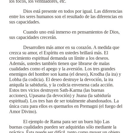
los focos, los ventiladores, etc.
Dios está presente en todos por igual. Las diferencias
entre los seres humanos son el resultado de las diferencias en
sus capacidades.
Cuando uno está inmerso en pensamientos de Dios,
sus capacidades crecerán.
Desarrollen más amor en su corazón. A medida que
crezca su amor, el Espíritu en ustedes brillará más. El
crecimiento espiritual demanda un límite a los deseos.
Además, ustedes también tienen que librarse de malas
cualidades como el apego y la aversión. Los tres grandes
enemigos del hombre son kama (el deseo), Krodha (la ira) y
Lobha (la codicia). El deseo destruye la devoción, la ira
aniquila la sabiduría, y la codicia envenena cada acción.
Estos tres vicios destruyen Sath-Karma (las buenas
acciones), Upasana (la devoción) y Jnana (la sabiduría
espiritual). Los tres han de ser totalmente abandonados. La
única cura para ellos es quemarlos en Premagni (el fuego del
Amor Divino).
El ejemplo de Rama para ser un buen hijo Las
buenas cualidades pueden ser adquiridas sólo mediante la
práctica. Ésta puede ser difícil, tanto como mover un objeto