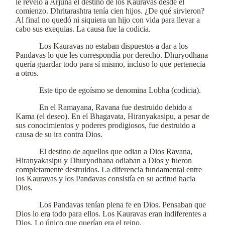
le reveló a Arjuna el destino de los Kauravas desde el
comienzo. Dhritarashtra tenía cien hijos. ¿De qué sirvieron?
Al final no quedó ni siquiera un hijo con vida para llevar a
cabo sus exequias. La causa fue la codicia.
Los Kauravas no estaban dispuestos a dar a los
Pandavas lo que les correspondía por derecho. Dhuryodhana
quería guardar todo para sí mismo, incluso lo que pertenecía
a otros.
Este tipo de egoísmo se denomina Lobha (codicia).
En el Ramayana, Ravana fue destruido debido a
Kama (el deseo). En el Bhagavata, Hiranyakasipu, a pesar de
sus conocimientos y poderes prodigiosos, fue destruido a
causa de su ira contra Dios.
El destino de aquellos que odian a Dios Ravana,
Hiranyakasipu y Dhuryodhana odiaban a Dios y fueron
completamente destruidos. La diferencia fundamental entre
los Kauravas y los Pandavas consistía en su actitud hacia
Dios.
Los Pandavas tenían plena fe en Dios. Pensaban que
Dios lo era todo para ellos. Los Kauravas eran indiferentes a
Dios. Lo único que querían era el reino.