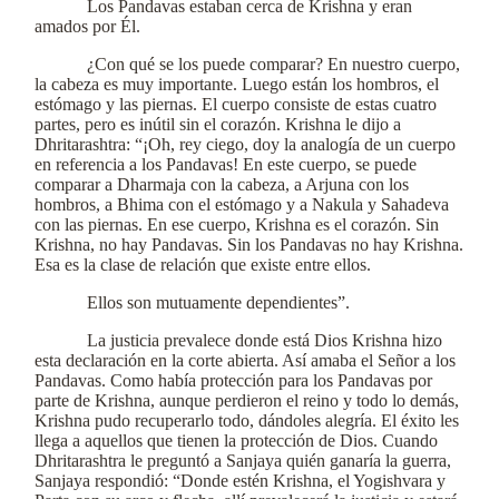
Los Pandavas estaban cerca de Krishna y eran
amados por Él.
¿Con qué se los puede comparar? En nuestro cuerpo,
la cabeza es muy importante. Luego están los hombros, el
estómago y las piernas. El cuerpo consiste de estas cuatro
partes, pero es inútil sin el corazón. Krishna le dijo a
Dhritarashtra: “¡Oh, rey ciego, doy la analogía de un cuerpo
en referencia a los Pandavas! En este cuerpo, se puede
comparar a Dharmaja con la cabeza, a Arjuna con los
hombros, a Bhima con el estómago y a Nakula y Sahadeva
con las piernas. En ese cuerpo, Krishna es el corazón. Sin
Krishna, no hay Pandavas. Sin los Pandavas no hay Krishna.
Esa es la clase de relación que existe entre ellos.
Ellos son mutuamente dependientes”.
La justicia prevalece donde está Dios Krishna hizo
esta declaración en la corte abierta. Así amaba el Señor a los
Pandavas. Como había protección para los Pandavas por
parte de Krishna, aunque perdieron el reino y todo lo demás,
Krishna pudo recuperarlo todo, dándoles alegría. El éxito les
llega a aquellos que tienen la protección de Dios. Cuando
Dhritarashtra le preguntó a Sanjaya quién ganaría la guerra,
Sanjaya respondió: “Donde estén Krishna, el Yogishvara y