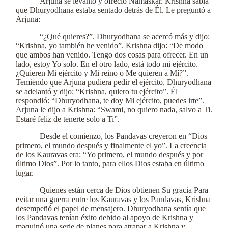
Arjuna se levantó y ofreció Namaskar. Krishna sabía
que Dhuryodhana estaba sentado detrás de Él. Le preguntó a
Arjuna:
“¿Qué quieres?”. Dhuryodhana se acercó más y dijo:
“Krishna, yo también he venido”. Krishna dijo: “De modo
que ambos han venido. Tengo dos cosas para ofrecer. En un
lado, estoy Yo solo. En el otro lado, está todo mi ejército.
¿Quieren Mi ejército y Mi reino o Me quieren a Mí?”.
Temiendo que Arjuna pudiera pedir el ejército, Dhuryodhana
se adelantó y dijo: “Krishna, quiero tu ejército”. Él
respondió: “Dhuryodhana, te doy Mi ejército, puedes irte”.
Arjuna le dijo a Krishna: “Swami, no quiero nada, salvo a Ti.
Estaré feliz de tenerte solo a Ti”.
Desde el comienzo, los Pandavas creyeron en “Dios
primero, el mundo después y finalmente el yo”. La creencia
de los Kauravas era: “Yo primero, el mundo después y por
último Dios”. Por lo tanto, para ellos Dios estaba en último
lugar.
Quienes están cerca de Dios obtienen Su gracia Para
evitar una guerra entre los Kauravas y los Pandavas, Krishna
desempeñó el papel de mensajero. Dhuryodhana sentía que
los Pandavas tenían éxito debido al apoyo de Krishna y
maquinó una serie de planes para atrapar a Krishna y