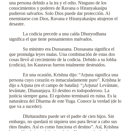
una persona debido a la ira y el odio. Ninguno de los
conocimientos y poderes de Ravana o Hiranyakasipu
pudieron salvarlos. Solo Dios puede dar protección. Al
enemistarse con Dios, Ravana e Hiranyakasipu atrajeron el
desastre.
La codicia precede a una caída Dhuryodhana
significa el que tiene pensamientos malvados.
Su ministro era Dussasana. Dussasana significa el
que promulga leyes malas. Una combinación de estas dos
cosas llevó al crecimiento de la codicia. Debido a su lobha
(codicia), los Kauravas fueron totalmente destruidos.
En una ocasión, Krishna dijo: “Arjuna significa una
persona cuyo corazón es inmaculadamente puro”. Krishna le
dijo a Arjuna (en el campo de batalla): “¡Arjuna! Levántate,
levántate, Dhananjaya. El destino es todopoderoso. La
justicia siempre gana. El egoísmo terminará en ruina. Es la
naturaleza del Dharma de este Yuga. Conoce la verdad (de lo
que va a suceder).
Dhritarashtra puede ser el padre de cien hijos. Sin
embargo, no quedará ni siquiera uno para llevar a cabo sus
ritos finales. Así es como funciona el destino”. Así, Krishna