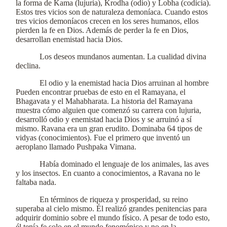
la forma de Kama (lujuria), Krodha (odio) y Lobha (codicia).
Estos tres vicios son de naturaleza demoníaca. Cuando estos
tres vicios demoníacos crecen en los seres humanos, ellos
pierden la fe en Dios. Además de perder la fe en Dios,
desarrollan enemistad hacia Dios.
Los deseos mundanos aumentan. La cualidad divina
declina.
El odio y la enemistad hacia Dios arruinan al hombre
Pueden encontrar pruebas de esto en el Ramayana, el
Bhagavata y el Mahabharata. La historia del Ramayana
muestra cómo alguien que comenzó su carrera con lujuria,
desarrolló odio y enemistad hacia Dios y se arruinó a sí
mismo. Ravana era un gran erudito. Dominaba 64 tipos de
vidyas (conocimientos). Fue el primero que inventó un
aeroplano llamado Pushpaka Vimana.
Había dominado el lenguaje de los animales, las aves
y los insectos. En cuanto a conocimientos, a Ravana no le
faltaba nada.
En términos de riqueza y prosperidad, su reino
superaba al cielo mismo. Él realizó grandes penitencias para
adquirir dominio sobre el mundo físico. A pesar de todo esto,
él tenía fe solo en el mundo fenoménico y no en la