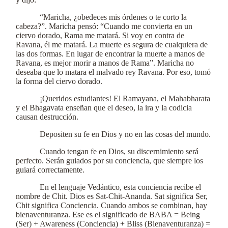
“Maricha, ¿obedeces mis órdenes o te corto la
cabeza?”. Maricha pensó: “Cuando me convierta en un
ciervo dorado, Rama me matará. Si voy en contra de
Ravana, él me matará. La muerte es segura de cualquiera de
las dos formas. En lugar de encontrar la muerte a manos de
Ravana, es mejor morir a manos de Rama”. Maricha no
deseaba que lo matara el malvado rey Ravana. Por eso, tomó
la forma del ciervo dorado.
¡Queridos estudiantes! El Ramayana, el Mahabharata
y el Bhagavata enseñan que el deseo, la ira y la codicia
causan destrucción.
Depositen su fe en Dios y no en las cosas del mundo.
Cuando tengan fe en Dios, su discernimiento será
perfecto. Serán guiados por su conciencia, que siempre los
guiará correctamente.
En el lenguaje Vedántico, esta conciencia recibe el
nombre de Chit. Dios es Sat-Chit-Ananda. Sat significa Ser,
Chit significa Conciencia. Cuando ambos se combinan, hay
bienaventuranza. Ese es el significado de BABA = Being
(Ser) + Awareness (Conciencia) + Bliss (Bienaventuranza) =