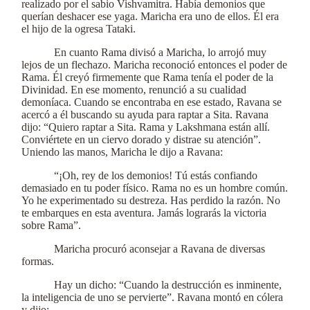
realizado por el sabio Vishvamitra. Había demonios que
querían deshacer ese yaga. Maricha era uno de ellos. Él era
el hijo de la ogresa Tataki.
En cuanto Rama divisó a Maricha, lo arrojó muy
lejos de un flechazo. Maricha reconoció entonces el poder de
Rama. Él creyó firmemente que Rama tenía el poder de la
Divinidad. En ese momento, renunció a su cualidad
demoníaca. Cuando se encontraba en ese estado, Ravana se
acercó a él buscando su ayuda para raptar a Sita. Ravana
dijo: “Quiero raptar a Sita. Rama y Lakshmana están allí.
Conviértete en un ciervo dorado y distrae su atención”.
Uniendo las manos, Maricha le dijo a Ravana:
“¡Oh, rey de los demonios! Tú estás confiando
demasiado en tu poder físico. Rama no es un hombre común.
Yo he experimentado su destreza. Has perdido la razón. No
te embarques en esta aventura. Jamás lograrás la victoria
sobre Rama”.
Maricha procuró aconsejar a Ravana de diversas
formas.
Hay un dicho: “Cuando la destrucción es inminente,
la inteligencia de uno se pervierte”. Ravana montó en cólera
y dijo: