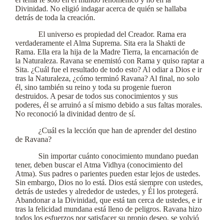
Divinidad. No eligió indagar acerca de quién se hallaba
detrás de toda la creación.
El universo es propiedad del Creador. Rama era
verdaderamente el Alma Suprema. Sita era la Shakti de
Rama. Ella era la hija de la Madre Tierra, la encarnación de
la Naturaleza. Ravana se enemistó con Rama y quiso raptar a
Sita. ¿Cuál fue el resultado de todo esto? Al odiar a Dios e ir
tras la Naturaleza, ¿cómo terminó Ravana? Al final, no solo
él, sino también su reino y toda su progenie fueron
destruidos. A pesar de todos sus conocimientos y sus
poderes, él se arruinó a sí mismo debido a sus faltas morales.
No reconoció la divinidad dentro de sí.
¿Cuál es la lección que han de aprender del destino
de Ravana?
Sin importar cuánto conocimiento mundano puedan
tener, deben buscar el Atma Vidhya (conocimiento del
Atma). Sus padres o parientes pueden estar lejos de ustedes.
Sin embargo, Dios no lo está. Dios está siempre con ustedes,
detrás de ustedes y alrededor de ustedes, y Él los protegerá.
Abandonar a la Divinidad, que está tan cerca de ustedes, e ir
tras la felicidad mundana está lleno de peligros. Ravana hizo
todos los esfuerzos por satisfacer su propio deseo, se volvió