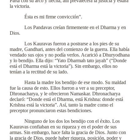
Parta con su arco y flecha, allí prevalecerá la justicia y estará
la victoria.
Ésta es mi firme convicción”.
Los Pandavas creían firmemente en el Dharma y en
Dios.
Los Kauravas fueron a postrarse a los pies de su
madre, Gandhari, antes del comienzo de la guerra. Ella había
vendado sus ojos y no podía verlos. Acarició a Dhuryodhana
y lo bendijo. Ella dijo: “Yato Dharmah tato jayah” (“Donde
está el Dharma está la victoria”). Sin embargo, ellos no
tenían a la rectitud de su lado.
Hasta la madre los bendijo de ese modo. Su maldad
fue la causa de esto. Ellos fueron a ver a su preceptor,
Dhronacharya, y le ofrecieron Namaskar. Dhronacharya
declaró: “Donde está el Dharma, está Krishna: donde está
Krishna está la victoria”. Así, tanto la madre como el
preceptor pronunciaron estas bendiciones.
Ninguno de los dos los bendijo con el éxito. Los
Kauravas confiaban en su riqueza y en el poder de sus
armas. Sin embargo, hace falta la gracia de Dios. Junto con
la gracia de Dios, puede haber riqueza, posición, poder y