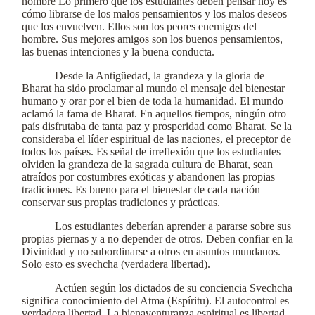
hombre Lo primero que los estudiantes deben pensar hoy es
cómo librarse de los malos pensamientos y los malos deseos
que los envuelven. Ellos son los peores enemigos del
hombre. Sus mejores amigos son los buenos pensamientos,
las buenas intenciones y la buena conducta.
Desde la Antigüedad, la grandeza y la gloria de
Bharat ha sido proclamar al mundo el mensaje del bienestar
humano y orar por el bien de toda la humanidad. El mundo
aclamó la fama de Bharat. En aquellos tiempos, ningún otro
país disfrutaba de tanta paz y prosperidad como Bharat. Se la
consideraba el líder espiritual de las naciones, el preceptor de
todos los países. Es señal de irreflexión que los estudiantes
olviden la grandeza de la sagrada cultura de Bharat, sean
atraídos por costumbres exóticas y abandonen las propias
tradiciones. Es bueno para el bienestar de cada nación
conservar sus propias tradiciones y prácticas.
Los estudiantes deberían aprender a pararse sobre sus
propias piernas y a no depender de otros. Deben confiar en la
Divinidad y no subordinarse a otros en asuntos mundanos.
Solo esto es svechcha (verdadera libertad).
Actúen según los dictados de su conciencia Svechcha
significa conocimiento del Atma (Espíritu). El autocontrol es
verdadera libertad. La bienaventuranza espiritual es libertad.