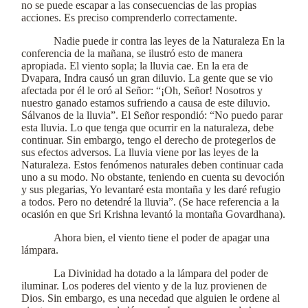
no se puede escapar a las consecuencias de las propias
acciones. Es preciso comprenderlo correctamente.
Nadie puede ir contra las leyes de la Naturaleza En la
conferencia de la mañana, se ilustró esto de manera
apropiada. El viento sopla; la lluvia cae. En la era de
Dvapara, Indra causó un gran diluvio. La gente que se vio
afectada por él le oró al Señor: “¡Oh, Señor! Nosotros y
nuestro ganado estamos sufriendo a causa de este diluvio.
Sálvanos de la lluvia”. El Señor respondió: “No puedo parar
esta lluvia. Lo que tenga que ocurrir en la naturaleza, debe
continuar. Sin embargo, tengo el derecho de protegerlos de
sus efectos adversos. La lluvia viene por las leyes de la
Naturaleza. Estos fenómenos naturales deben continuar cada
uno a su modo. No obstante, teniendo en cuenta su devoción
y sus plegarias, Yo levantaré esta montaña y les daré refugio
a todos. Pero no detendré la lluvia”. (Se hace referencia a la
ocasión en que Sri Krishna levantó la montaña Govardhana).
Ahora bien, el viento tiene el poder de apagar una
lámpara.
La Divinidad ha dotado a la lámpara del poder de
iluminar. Los poderes del viento y de la luz provienen de
Dios. Sin embargo, es una necedad que alguien le ordene al