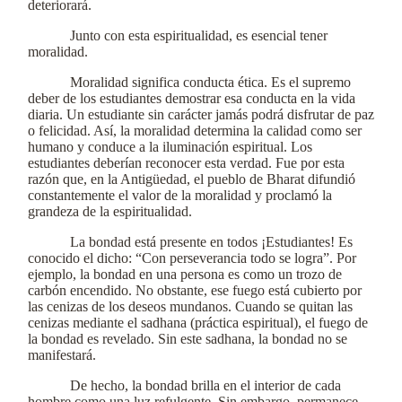
deteriorará.
Junto con esta espiritualidad, es esencial tener
moralidad.
Moralidad significa conducta ética. Es el supremo
deber de los estudiantes demostrar esa conducta en la vida
diaria. Un estudiante sin carácter jamás podrá disfrutar de paz
o felicidad. Así, la moralidad determina la calidad como ser
humano y conduce a la iluminación espiritual. Los
estudiantes deberían reconocer esta verdad. Fue por esta
razón que, en la Antigüedad, el pueblo de Bharat difundió
constantemente el valor de la moralidad y proclamó la
grandeza de la espiritualidad.
La bondad está presente en todos ¡Estudiantes! Es
conocido el dicho: “Con perseverancia todo se logra”. Por
ejemplo, la bondad en una persona es como un trozo de
carbón encendido. No obstante, ese fuego está cubierto por
las cenizas de los deseos mundanos. Cuando se quitan las
cenizas mediante el sadhana (práctica espiritual), el fuego de
la bondad es revelado. Sin este sadhana, la bondad no se
manifestará.
De hecho, la bondad brilla en el interior de cada
hombre como una luz refulgente. Sin embargo, permanece