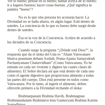
Ver lo bueno; pensar en lo bueno; hablar acerca de lo bueno;
ir a lugares buenos; hacer cosas buenas. ¿Qué significa la
palabra “bueno”?
No es lo que otra persona les aconseja hacer. La
Divinidad no se halla afuera, en algún lugar. Está dentro de
ustedes. La conciencia de lo que es bueno debe surgir desde
dentro de ustedes.
Ésa es la voz de la Conciencia. Actúen de acuerdo a
los dictados de su Conciencia.
Cuando surge la pregunta “¿Dónde está Dios?”, la
respuesta que da el sloka del Gita es “Aham Vaiswanaro
bhutva praninam deham Asritah; Prana-Apana Samayuktah
Pachamyanam Chaturvidham” (Como Vaiswanara, Yo he
entrado en cada ser viviente y digiero las cuatro clases de
alimento). El Señor declara así que está dentro de cada uno
como el agente digestivo que proporciona alimento a todas
las partes del cuerpo. Dios está presente en todos como
Vaiswanara. Por lo tanto, al ingerir el alimento, deben
ofrecerlo primero a la Divinidad recitando el sloka:
Brahmarpanam Brahma Havih, Brahmagnau
Brahmanahutam Brahmaiva tena Gantavyam Brahma Karma
Samadhinaa.