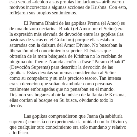
esta verdad –debido a sus propias limitaciones– atribuyeron
motivos incorrectos a algunas acciones de Krishna. Con esto,
reflejaron sus propios sentimientos.
El Parama Bhakti de las gopikas Prema (el Amor) es
de una dulzura nectarina. Bhakti (el Amor por el Señor) era
la expresión más elevada de devoción entre las gopikas (las
pastoras de vacas en el Gokulam) porque ellas estaban
saturadas con la dulzura del Amor Divino. No buscaban la
liberación ni el conocimiento superior. El éxtasis que
obtenían de la mera búsqueda de Krishna no lo recibían de
ninguna otra fuente. Narada acuñó la frase “Parama Bhakti”
(Devoción Suprema) para describir la devoción de las
gopikas. Estas devotas supremas consideraban al Señor
como su compañero y su más precioso tesoro. Tan intensa
era su devoción que solían deambular como personas
totalmente embriagadas que no pensaban en el mundo.
Dejando sus hogares al oír la música de la flauta de Krishna,
ellas corrían al bosque en Su busca, olvidando todo lo
demás.
Las gopikas comprendieron que Jnana (la sabiduría
suprema) consistía en experimentar la unidad con lo Divino y
que cualquier otro conocimiento era sólo mundano y relativo
a lo físico.