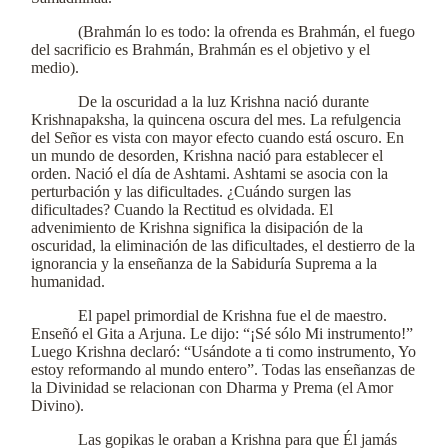
(Brahmán lo es todo: la ofrenda es Brahmán, el fuego
del sacrificio es Brahmán, Brahmán es el objetivo y el
medio).
De la oscuridad a la luz Krishna nació durante
Krishnapaksha, la quincena oscura del mes. La refulgencia
del Señor es vista con mayor efecto cuando está oscuro. En
un mundo de desorden, Krishna nació para establecer el
orden. Nació el día de Ashtami. Ashtami se asocia con la
perturbación y las dificultades. ¿Cuándo surgen las
dificultades? Cuando la Rectitud es olvidada. El
advenimiento de Krishna significa la disipación de la
oscuridad, la eliminación de las dificultades, el destierro de la
ignorancia y la enseñanza de la Sabiduría Suprema a la
humanidad.
El papel primordial de Krishna fue el de maestro.
Enseñó el Gita a Arjuna. Le dijo: “¡Sé sólo Mi instrumento!”
Luego Krishna declaró: “Usándote a ti como instrumento, Yo
estoy reformando al mundo entero”. Todas las enseñanzas de
la Divinidad se relacionan con Dharma y Prema (el Amor
Divino).
Las gopikas le oraban a Krishna para que Él jamás