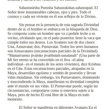
Sahasrasirsha Purusha Sahasrakshas-sahasrapad. El
Señor tiene innumerables cabezas, ojos y pies. Todo el
cosmos y cada ser viviente en él son reflejos de lo Divino.
Sin pensar en la presencia de esta sagrada Divinidad
dentro de sí, el hombre se embarca en la búsqueda de Dios.
Se comporta como un hombre que va a pedirle leche a su
vecino, olvidando que, en el patio posterior, tiene la vaca que
cumple todos sus deseos. Los Avatares son de dos clases:
Una, Amsavatar; dos, Purnavatar. Todos los seres humanos
son Amsavatares (encarnaciones parciales de la Divinidad).
“Mamaivamso jivaloke jivabhutah-sanatanah” (Una parte de
Mi Ser eterno se ha convertido en el Jiva –el alma
individual– en el mundo de los seres vivientes), dice Krishna
en el Gita. Estas encarnaciones parciales, atrapadas en la
Maya, desarrollan egoísmo y sentido de posesión y llevan
vidas mundanas. Sin embargo, los Purnavatares, dominando
y trascendiendo la Maya, manifiestan su divinidad completa
ante el mundo en sus vidas. El Purnavatar puede, según las
circunstancias, comportarse como si estuviera sujeto a la
Maya, pero de hecho Él está libre de la Maya en todo
momento.
El Señor se manifiesta en diferentes Avatares En el