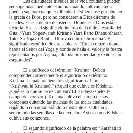
Las dificultades triviales de la vida cotidiana pueden
ser superadas mediante el amor. Cuando cultivan amor,
pueden superar cualquier dificultad. Esfuércense por obtener
la gracia de Dios, pero no consideren a Dios diferente de
ustedes. Él está dentro de ustedes. Donde está Dios está la
victoria. Ése es el significado interno de la última estrofa del
Gita: “Yatra Yogeswarah Krishno Yatra Parto Dhanurdharah
Tatra Sri Vijayo Bhutir- Dhruvaa nitir-matir mama”. El
significado esotérico de este sloka es: “En el corazón donde
habita el Señor del Yoga y donde se halla el valor y la fuerza
representados por Arjuna, allí toda prosperidad y éxito están
asegurados”.
El significado del término “Krishna” Deben
comprender correctamente el significado del término
Krishna. La palabra tiene tres significados. Uno es:
“Krishyati iti Krishnah” (Aquel que cultiva es Krishna).
¿Qué es lo que se ha de cultivar? El Hridayakshetra (el
campo del corazón). Krishna cultiva el campo de sus
corazones quitando las malezas de las malas cualidades,
regándolo con amor, arándolo mediante el sadhana y
sembrando las semillas de la devoción. Así es como Krishna
cultiva sus corazones.
El segundo significado de la palabra es: “Karshati iti