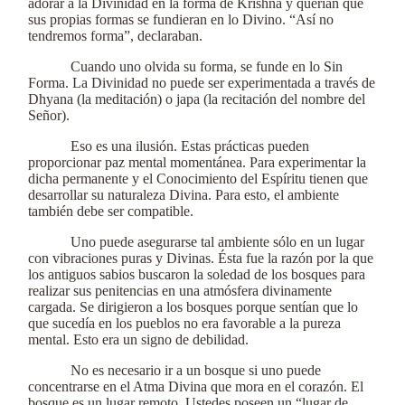
adorar a la Divinidad en la forma de Krishna y querían que
sus propias formas se fundieran en lo Divino. “Así no
tendremos forma”, declaraban.
Cuando uno olvida su forma, se funde en lo Sin
Forma. La Divinidad no puede ser experimentada a través de
Dhyana (la meditación) o japa (la recitación del nombre del
Señor).
Eso es una ilusión. Estas prácticas pueden
proporcionar paz mental momentánea. Para experimentar la
dicha permanente y el Conocimiento del Espíritu tienen que
desarrollar su naturaleza Divina. Para esto, el ambiente
también debe ser compatible.
Uno puede asegurarse tal ambiente sólo en un lugar
con vibraciones puras y Divinas. Ésta fue la razón por la que
los antiguos sabios buscaron la soledad de los bosques para
realizar sus penitencias en una atmósfera divinamente
cargada. Se dirigieron a los bosques porque sentían que lo
que sucedía en los pueblos no era favorable a la pureza
mental. Esto era un signo de debilidad.
No es necesario ir a un bosque si uno puede
concentrarse en el Atma Divina que mora en el corazón. El
bosque es un lugar remoto. Ustedes poseen un “lugar de