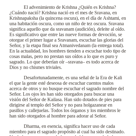
El advenimiento de Krishna ¿Quién es Krishna?
¿Cuándo nació? Krishna nació en el mes de Sravana, en
Krishnapaksha (la quincena oscura), en el día de Ashtami, en
una habitación oscura, como un niño de tez oscura. Sravana
significa aquello que da sravanam (audición), deleite al oído.
Es significativo que entre las nueve formas de devoción, se
otorgue el primer lugar a Sravanam, escuchar las glorias del
Señor, y la etapa final sea Atmanivedanam (la entrega total).
En la actualidad, los hombres tienden a escuchar todo tipo de
cosas malas, pero no prestan sus oídos a lo que es puro y
sagrado. Lo que deberían oír –sravana– es todo acerca de
Dios y no chismes triviales.
Desafortunadamente, es una señal de la Era de Kali
el que la gente esté deseosa de escuchar cuentos malos
acerca de otros y no busque escuchar el sagrado nombre del
Señor. Los ojos les han sido otorgados para buscar una
visión del Señor de Kailasa. Han sido dotados de pies para
dirigirse al templo del Señor y no para holgazanear en
pasillos y callejuelas. Todos los órganos y los miembros le
han sido otorgados al hombre para adorar al Señor.
Dharma, en esencia, significa hacer uso de cada
miembro para el sagrado propósito al cual ha sido destinado.