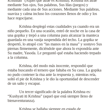
Krishnah” (Aquel que atrae es Krishna). Krishna los atrae
mediante Sus ojos, Sus palabras, Sus lilas (juegos) y
mediante cada una de Sus acciones. Mediante Sus palabras,
suaviza y calma incluso los corazones llenos de odio y los
hace regocijarse.
Krishna desplegó estas cualidades ya cuando era un
niño pequeño. En una ocasión, entró de noche en la casa de
una gopika y trepó a una columna para alcanzar la manteca
guardada en una vasija suspendida del techo. La gopika se
despertó, lo atrapó con “las manos en la masa” y sostuvo Sus
piernas firmemente, diciéndole que ahora lo expondría ante
Su madre, Yasoda. Le preguntó qué estaba haciendo trepado
a la columna.
Krishna, del modo más inocente, respondió que
estaba buscando el ternero que faltaba en Su casa. La gopika
no pudo contener la risa ante la respuesta y, mientras reía,
soltó el pie de Krishna y le dio la oportunidad de descender
de un salto y escapar.
Un tercer significado de la palabra Krishna es:
“Kushyati iti Krishna” (aquel que está siempre lleno de
bienaventuranza).
Krishna se hallaba siempre en estado de