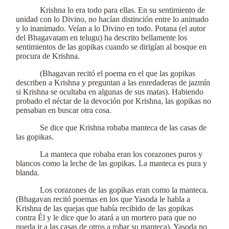
Krishna lo era todo para ellas. En su sentimiento de
unidad con lo Divino, no hacían distinción entre lo animado
y lo inanimado. Veían a lo Divino en todo. Potana (el autor
del Bhagavatam en telugu) ha descrito bellamente los
sentimientos de las gopikas cuando se dirigían al bosque en
procura de Krishna.
(Bhagavan recitó el poema en el que las gopikas
describen a Krishna y preguntan a las enredaderas de jazmín
si Krishna se ocultaba en algunas de sus matas). Habiendo
probado el néctar de la devoción por Krishna, las gopikas no
pensaban en buscar otra cosa.
Se dice que Krishna robaba manteca de las casas de
las gopikas.
La manteca que robaba eran los corazones puros y
blancos como la leche de las gopikas. La manteca es pura y
blanda.
Los corazones de las gopikas eran como la manteca.
(Bhagavan recitó poemas en los que Yasoda le habla a
Krishna de las quejas que había recibido de las gopikas
contra Él y le dice que lo atará a un mortero para que no
pueda ir a las casas de otros a robar su manteca). Yasoda no