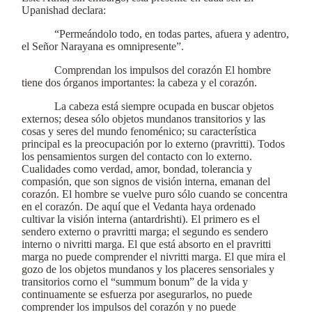
Upanishad declara:
“Permeándolo todo, en todas partes, afuera y adentro,
el Señor Narayana es omnipresente”.
Comprendan los impulsos del corazón El hombre
tiene dos órganos importantes: la cabeza y el corazón.
La cabeza está siempre ocupada en buscar objetos
externos; desea sólo objetos mundanos transitorios y las
cosas y seres del mundo fenoménico; su característica
principal es la preocupación por lo externo (pravritti). Todos
los pensamientos surgen del contacto con lo externo.
Cualidades como verdad, amor, bondad, tolerancia y
compasión, que son signos de visión interna, emanan del
corazón. El hombre se vuelve puro sólo cuando se concentra
en el corazón. De aquí que el Vedanta haya ordenado
cultivar la visión interna (antardrishti). El primero es el
sendero externo o pravritti marga; el segundo es sendero
interno o nivritti marga. El que está absorto en el pravritti
marga no puede comprender el nivritti marga. El que mira el
gozo de los objetos mundanos y los placeres sensoriales y
transitorios corno el “summum bonum” de la vida y
continuamente se esfuerza por asegurarlos, no puede
comprender los impulsos del corazón y no puede