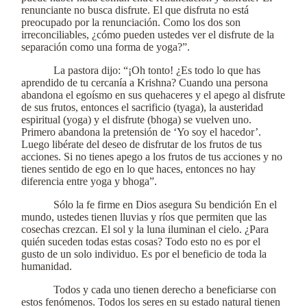
renunciante no busca disfrute. El que disfruta no está
preocupado por la renunciación. Como los dos son
irreconciliables, ¿cómo pueden ustedes ver el disfrute de la
separación como una forma de yoga?”.
La pastora dijo: “¡Oh tonto! ¿Es todo lo que has
aprendido de tu cercanía a Krishna? Cuando una persona
abandona el egoísmo en sus quehaceres y el apego al disfrute
de sus frutos, entonces el sacrificio (tyaga), la austeridad
espiritual (yoga) y el disfrute (bhoga) se vuelven uno.
Primero abandona la pretensión de ‘Yo soy el hacedor’.
Luego libérate del deseo de disfrutar de los frutos de tus
acciones. Si no tienes apego a los frutos de tus acciones y no
tienes sentido de ego en lo que haces, entonces no hay
diferencia entre yoga y bhoga”.
Sólo la fe firme en Dios asegura Su bendición En el
mundo, ustedes tienen lluvias y ríos que permiten que las
cosechas crezcan. El sol y la luna iluminan el cielo. ¿Para
quién suceden todas estas cosas? Todo esto no es por el
gusto de un solo individuo. Es por el beneficio de toda la
humanidad.
Todos y cada uno tienen derecho a beneficiarse con
estos fenómenos. Todos los seres en su estado natural tienen