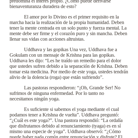
predomina el interés propio. ¿Cómo puede derivarse
bienaventuranza duradera de esto?
El amor por lo Divino es el primer requisito en la
marcha hacia la realización de la propia humanidad. Deben
tener la mente centrada en un solo punto y fuerza mental. La
mente debe ser firme y el corazón puro y sin mancha. Deben
llenar sus vidas con acciones altruistas.
Uddhava y las gopikas Una vez, Uddhava fue a
Gokulam con un mensaje de Krishna para las gopikas.
Uddhava les dijo: “Les he traído un remedio para el dolor
que ustedes sufren debido a la separación de Krishna. Deben
tomar esta medicina. Por medio de este yoga, ustedes tendrán
alivio de la dolencia (roga) que están sufriendo”.
Las pastoras respondieron: “¡Oh, Grande Ser! No
sufrimos de ninguna enfermedad. Por lo tanto no
necesitamos ningún yoga.
Es suficiente si sabemos el yoga mediante el cual
podamos tener a Krishna de vuelta”. Uddhava preguntó:
“¿Cuál es este yoga?”. Una pastora respondió: “La ordalía
que disfrutamos debido al renunciamiento (tyaga) es en sí
mismo una especie de yoga”. Uddhava observó: “¿Cómo
puede haber nada común entre renunciación y disfrute? El