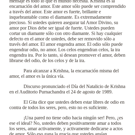
mensaje es todo lo que el mundo necesita. Krishna es la
encarnación del amor. Este amor sólo puede ser comprendido
a través del amor. Este amor es fuerte, brillante e
inquebrantable como el diamante. Es extremadamente
precioso. Si ustedes quieren asegurar tal Amor Divino, su
amor por Dios debe ser igual de fuerte. Ustedes pueden
cortar un diamante sólo con otro diamante. Si hay cualquier
defecto en el amor de ustedes, debe ser removido sólo a
través del amor. El amor engendra amor. El odio sólo puede
engendrar odio, no amor. Los celos engendran celos, la ira
engendra ira. Por lo tanto, si desean promover el amor, deben
librarse del odio, de los celos y de la ira.
Para alcanzar a Krishna, la encarnación misma del
amor, el amor es la única vía.
Discurso pronunciado el Día del Natalicio de Krishna
en el Auditorio Purnachandra el 24 de agosto de 1989.
El Gita dice que ustedes deben estar libres de odio en
contra de todos los seres, pero, esto no es suficiente.
¡Una pared no tiene odio hacia ningún ser! Pero, ¿es
ese el ideal? No, ustedes deben positivamente amar a todos
los seres, amar activamente, y activamente dedicarse a actos
de amor. Sólo eso gana la gracia que ustedes ansían.