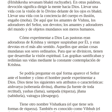
(Hrishikesha sevanam bhakti ruchyathe). En otras palabras,
devoción significa dirigir la mente hacia Dios. Llevar una
vida con la visión de lo Divino delante de los ojos es bhakti.
Llevar una vida con la conciencia del cuerpo es ilusión,
engaño (moha). De aquí que los amantes de Vishnu, los
adoradores del Señor, son devotos; los amantes y adoradores
del mundo y de objetos mundanos son meros humanos.
Cómo experimentar a Dios Las pastoras eran
adoradoras de Krishna y siempre suspiraban por Él, y eran
devotas en el más alto sentido. Aquellos que ansían cosas
mundanas son seres ordinarios. Para que se divinicen, tienen
que desarrollar la visión espiritual. Las gopikas santificaban y
redimían sus vidas mediante la constante contemplación de
Krishna.
Se podría preguntar en qué forma aparece el Señor
ante el hombre y cómo el hombre puede experimentar a
Dios. Dios tiene los siguientes seis atributos o características:
aishvarya (soberanía divina), dharma (la fuente de toda
rectitud), yashas (fama), sampada (riqueza), jñana
(sabiduría), vairagya (desapego).
Tiene otro nombre Vishatkara (el que tiene seis
formas de riqueza). También es conocido como Vibhuh (el