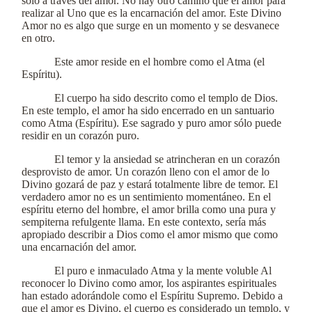
sólo a través del amor. No hay otro camino que el amor para
realizar al Uno que es la encarnación del amor. Este Divino
Amor no es algo que surge en un momento y se desvanece
en otro.
Este amor reside en el hombre como el Atma (el
Espíritu).
El cuerpo ha sido descrito como el templo de Dios.
En este templo, el amor ha sido encerrado en un santuario
como Atma (Espíritu). Ese sagrado y puro amor sólo puede
residir en un corazón puro.
El temor y la ansiedad se atrincheran en un corazón
desprovisto de amor. Un corazón lleno con el amor de lo
Divino gozará de paz y estará totalmente libre de temor. El
verdadero amor no es un sentimiento momentáneo. En el
espíritu eterno del hombre, el amor brilla como una pura y
sempiterna refulgente llama. En este contexto, sería más
apropiado describir a Dios como el amor mismo que como
una encarnación del amor.
El puro e inmaculado Atma y la mente voluble Al
reconocer lo Divino como amor, los aspirantes espirituales
han estado adorándole como el Espíritu Supremo. Debido a
que el amor es Divino, el cuerpo es considerado un templo, y