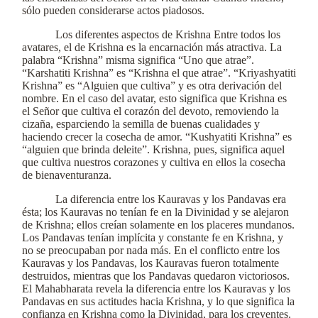
sólo pueden considerarse actos piadosos.
Los diferentes aspectos de Krishna Entre todos los
avatares, el de Krishna es la encarnación más atractiva. La
palabra “Krishna” misma significa “Uno que atrae”.
“Karshatiti Krishna” es “Krishna el que atrae”. “Kriyashyatiti
Krishna” es “Alguien que cultiva” y es otra derivación del
nombre. En el caso del avatar, esto significa que Krishna es
el Señor que cultiva el corazón del devoto, removiendo la
cizaña, esparciendo la semilla de buenas cualidades y
haciendo crecer la cosecha de amor. “Kushyatiti Krishna” es
“alguien que brinda deleite”. Krishna, pues, significa aquel
que cultiva nuestros corazones y cultiva en ellos la cosecha
de bienaventuranza.
La diferencia entre los Kauravas y los Pandavas era
ésta; los Kauravas no tenían fe en la Divinidad y se alejaron
de Krishna; ellos creían solamente en los placeres mundanos.
Los Pandavas tenían implícita y constante fe en Krishna, y
no se preocupaban por nada más. En el conflicto entre los
Kauravas y los Pandavas, los Kauravas fueron totalmente
destruidos, mientras que los Pandavas quedaron victoriosos.
El Mahabharata revela la diferencia entre los Kauravas y los
Pandavas en sus actitudes hacia Krishna, y lo que significa la
confianza en Krishna como la Divinidad, para los creyentes.