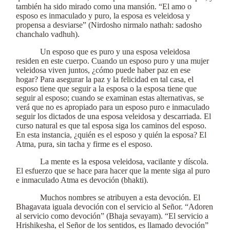
también ha sido mirado como una mansión. “El amo o
esposo es inmaculado y puro, la esposa es veleidosa y
propensa a desviarse” (Nirdosho nirmalo nathah: sadosho
chanchalo vadhuh).
Un esposo que es puro y una esposa veleidosa
residen en este cuerpo. Cuando un esposo puro y una mujer
veleidosa viven juntos, ¿cómo puede haber paz en ese
hogar? Para asegurar la paz y la felicidad en tal casa, el
esposo tiene que seguir a la esposa o la esposa tiene que
seguir al esposo; cuando se examinan estas alternativas, se
verá que no es apropiado para un esposo puro e inmaculado
seguir los dictados de una esposa veleidosa y descarriada. El
curso natural es que tal esposa siga los caminos del esposo.
En esta instancia, ¿quién es el esposo y quién la esposa? El
Atma, pura, sin tacha y firme es el esposo.
La mente es la esposa veleidosa, vacilante y díscola.
El esfuerzo que se hace para hacer que la mente siga al puro
e inmaculado Atma es devoción (bhakti).
Muchos nombres se atribuyen a esta devoción. El
Bhagavata iguala devoción con el servicio al Señor. “Adoren
al servicio como devoción” (Bhaja sevayam). “El servicio a
Hrishikesha, el Señor de los sentidos, es llamado devoción”