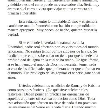
andando en una carretera. La carretera es firme e inmutable,
y debido a esto el carro puede moverse sobre ella. Sería muy
azaroso si el carro tuviera que viajar en una carretera sin
firmeza e inestable.
Esta relación entre lo inmutable Divino y el siempre
cambiante mundo fenoménico no ha sido comprendida de
manera apropiada. Muy pocos, de hecho, quieren buscar la
verdad.
Si se entiende la verdadera naturaleza de la
Divinidad, nadie será afectado por las vicisitudes del mundo
fenomenal. No sentirá temor por los altibajos de la vida. Se
ha dicho que el que sabe nadar no tiene por qué temerle a la
profundidad del agua en la cual se ha tirado. De igual forma,
si se han ganado el amor de Dios, no necesitan temer nada
acerca de las dificultades que pudieran tener que enfrentar en
el mundo. Fue privilegio de las gopikas el haberse ganado tal
amor.
Ustedes celebran los natalicios de Rama y de Krishna
como ocasiones festivas. ¿De qué sirve celebrar tales
festivales? Deben poner en práctica las enseñanzas de
aquellos a quienes ofrecen su adoración como Dios. Toda
esta adoración que ofrecen no sirve de nada si no practican
las enseñanzas del Señor en la vida diaria. Cuando mucho,