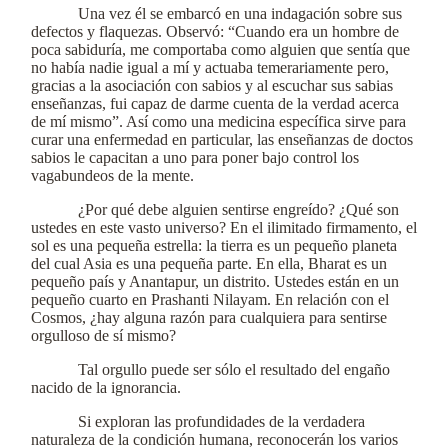
Una vez él se embarcó en una indagación sobre sus
defectos y flaquezas. Observó: “Cuando era un hombre de
poca sabiduría, me comportaba como alguien que sentía que
no había nadie igual a mí y actuaba temerariamente pero,
gracias a la asociación con sabios y al escuchar sus sabias
enseñanzas, fui capaz de darme cuenta de la verdad acerca
de mí mismo”. Así como una medicina específica sirve para
curar una enfermedad en particular, las enseñanzas de doctos
sabios le capacitan a uno para poner bajo control los
vagabundeos de la mente.
¿Por qué debe alguien sentirse engreído? ¿Qué son
ustedes en este vasto universo? En el ilimitado firmamento, el
sol es una pequeña estrella: la tierra es un pequeño planeta
del cual Asia es una pequeña parte. En ella, Bharat es un
pequeño país y Anantapur, un distrito. Ustedes están en un
pequeño cuarto en Prashanti Nilayam. En relación con el
Cosmos, ¿hay alguna razón para cualquiera para sentirse
orgulloso de sí mismo?
Tal orgullo puede ser sólo el resultado del engaño
nacido de la ignorancia.
Si exploran las profundidades de la verdadera
naturaleza de la condición humana, reconocerán los varios