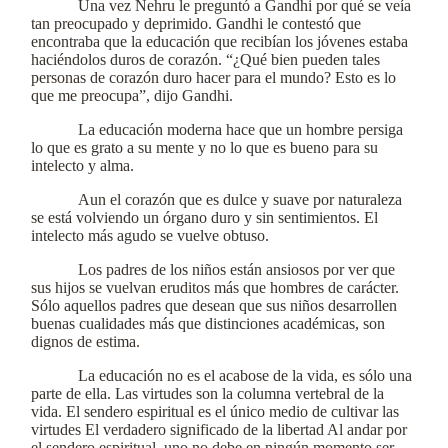
Una vez Nehru le preguntó a Gandhi por qué se veía
tan preocupado y deprimido. Gandhi le contestó que
encontraba que la educación que recibían los jóvenes estaba
haciéndolos duros de corazón. “¿Qué bien pueden tales
personas de corazón duro hacer para el mundo? Esto es lo
que me preocupa”, dijo Gandhi.
La educación moderna hace que un hombre persiga
lo que es grato a su mente y no lo que es bueno para su
intelecto y alma.
Aun el corazón que es dulce y suave por naturaleza
se está volviendo un órgano duro y sin sentimientos. El
intelecto más agudo se vuelve obtuso.
Los padres de los niños están ansiosos por ver que
sus hijos se vuelvan eruditos más que hombres de carácter.
Sólo aquellos padres que desean que sus niños desarrollen
buenas cualidades más que distinciones académicas, son
dignos de estima.
La educación no es el acabose de la vida, es sólo una
parte de ella. Las virtudes son la columna vertebral de la
vida. El sendero espiritual es el único medio de cultivar las
virtudes El verdadero significado de la libertad Al andar por
el sendero espiritual, uno no debe en ningún momento ser