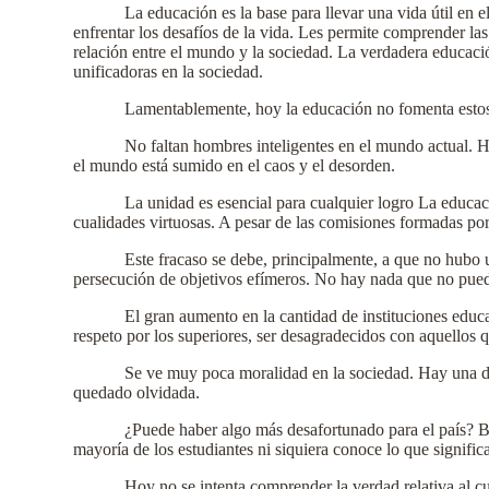
La educación es la base para llevar una vida útil en e
enfrentar los desafíos de la vida. Les permite comprender la
relación entre el mundo y la sociedad. La verdadera educaci
unificadoras en la sociedad.
Lamentablemente, hoy la educación no fomenta estos
No faltan hombres inteligentes en el mundo actual. Ha
el mundo está sumido en el caos y el desorden.
La unidad es esencial para cualquier logro La educació
cualidades virtuosas. A pesar de las comisiones formadas por
Este fracaso se debe, principalmente, a que no hubo u
persecución de objetivos efímeros. No hay nada que no pued
El gran aumento en la cantidad de instituciones edu
respeto por los superiores, ser desagradecidos con aquellos 
Se ve muy poca moralidad en la sociedad. Hay una dec
quedado olvidada.
¿Puede haber algo más desafortunado para el país? Bh
mayoría de los estudiantes ni siquiera conoce lo que signifi
Hoy no se intenta comprender la verdad relativa al c