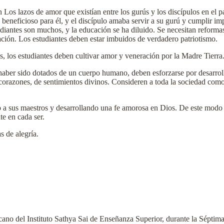
ón Los lazos de amor que existían entre los gurús y los discípulos en el 
beneficioso para él, y el discípulo amaba servir a su gurú y cumplir imp
udiantes son muchos, y la educación se ha diluido. Se necesitan reformas
ción. Los estudiantes deben estar imbuidos de verdadero patriotismo.
 los estudiantes deben cultivar amor y veneración por la Madre Tierra.
 haber sido dotados de un cuerpo humano, deben esforzarse por desarrol
corazones, de sentimientos divinos. Consideren a toda la sociedad com
a sus maestros y desarrollando una fe amorosa en Dios. De este modo po
te en cada ser.
s de alegría.
o del Instituto Sathya Sai de Enseñanza Superior, durante la Séptima