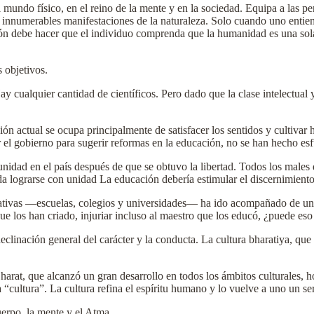
l mundo físico, en el reino de la mente y en la sociedad. Equipa a las pe
s innumerables manifestaciones de la naturaleza. Solo cuando uno entie
ón debe hacer que el individuo comprenda que la humanidad es una sola
 objetivos.
y cualquier cantidad de científicos. Pero dado que la clase intelectual 
n actual se ocupa principalmente de satisfacer los sentidos y cultivar ha
 el gobierno para sugerir reformas en la educación, no se han hecho esf
nidad en el país después de que se obtuvo la libertad. Todos los males 
a lograrse con unidad La educación debería estimular el discernimiento
cativas —escuelas, colegios y universidades— ha ido acompañado de una
que los han criado, injuriar incluso al maestro que los educó, ¿puede es
linación general del carácter y la conducta. La cultura bharatiya, que 
arat, que alcanzó un gran desarrollo en todos los ámbitos culturales, 
ca “cultura”. La cultura refina el espíritu humano y lo vuelve a uno un 
uerpo, la mente y el Atma.