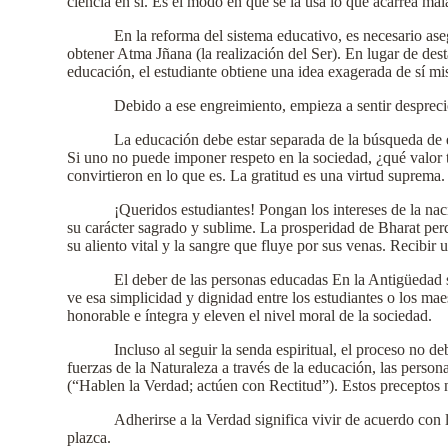
ciencia en sí. Es el modo en que se la usa lo que acarrea ma
En la reforma del sistema educativo, es necesario ase
obtener Atma Jñana (la realización del Ser). En lugar de de
educación, el estudiante obtiene una idea exagerada de sí m
Debido a ese engreimiento, empieza a sentir desprecio
La educación debe estar separada de la búsqueda de e
Si uno no puede imponer respeto en la sociedad, ¿qué valor
convirtieron en lo que es. La gratitud es una virtud suprema
¡Queridos estudiantes! Pongan los intereses de la na
su carácter sagrado y sublime. La prosperidad de Bharat perdu
su aliento vital y la sangre que fluye por sus venas. Recibir 
El deber de las personas educadas En la Antigüedad s
ve esa simplicidad y dignidad entre los estudiantes o los 
honorable e íntegra y eleven el nivel moral de la sociedad.
Incluso al seguir la senda espiritual, el proceso no de
fuerzas de la Naturaleza a través de la educación, las perso
(“Hablen la Verdad; actúen con Rectitud”). Estos preceptos n
Adherirse a la Verdad significa vivir de acuerdo con 
plazca.