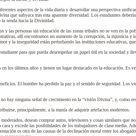
iferentes aspectos de la vida diaria y desarrollar una perspectiva unific
vina que subyace tras esta aparente diversidad. Los estudiantes debería
 la senda hacia la Divinidad.
os y las personas sin educación de las zonas tribales no se ven en la 
strativas, allí encontramos un aumento de la corrupción, la injusticia y l
emor y la inseguridad están perturbando las instituciones educativas, qu
 estudiante para que pueda desempeñar un papel útil en la sociedad y ll
 en los últimos años y tienen un lugar destacado en la educación. Es v
ficios. El hombre ha perdido la paz y el sentido de seguridad. Los video
 no hay ninguna señal de crecimiento en la “visión Divina”, y, como resu
tribuirse, principalmente, a la manía de adquirir artefactos modernos.
 moderados, desean comprar autos, televisores y cosas similares que no
o cara y excede las posibilidades de los trabajadores de clase media. Ad
tentación es otra de las causas de la declinación moral entre los aboga