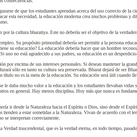
las consecuencias.
gurarse de que los estudiantes aprendan acerca del uso correcto de la ci
stacar esta necesidad, la educación moderna crea muchos problemas y dif
ismo.
 por la cultura bharatiya. Este no debería ser el objetivo de la verdade
mpleo. Su propósito primordial debería ser permitir a la persona educad
 tiene su educación? La educación debería hacer que un hombre reconozc
. Si uno no está agradecido a sus padres, su educación es un desperdicio
ción por encima de sus intereses personales. Si desean mantener la gra
rará sólo en tanto su cultura sea preservada. Bharat dejará de ser Bhara
un título no es la meta de la educación. Su educación será útil cuando ll
e le daba mucho valor a la educación y los estudiantes llevaban vidas 
maestros en general. Hay menos disciplina. Hoy más que nunca es funda
bería ir desde la Naturaleza hacia el Espíritu o Dios, sino desde el Espír
nas tienden a estar sometidas a la Naturaleza. Vivan de acuerdo con el
o se interpretan correctamente.
la Verdad trascendental, que es la verdad eterna, en todo tiempo, pasad