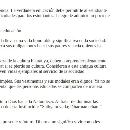
encia. La verdadera educación debe permitirle al estudiante
icultades para los estudiantes. Luego de adquirir un poco de
ra educación.
a llevar una vida honorable y significativa en la sociedad.
a sus obligaciones hacia sus padres y hacia quienes lo
.
ndeza de la cultura bharatiya, deben comprender plenamente
t si se pierde su cultura. Consideren a esta antigua cultura
even vidas ejemplares al servicio de la sociedad.
simples. Sus vestimentas y sus modales eran dignos. Ya no se
mental que las personas educadas se comporten de manera
itu o Dios hacia la Naturaleza. Al tratar de dominar las
 lema de esta Institución: “Sathyam vada; Dharmam chara”
o, presente y futuro. Dharma no significa vivir como les